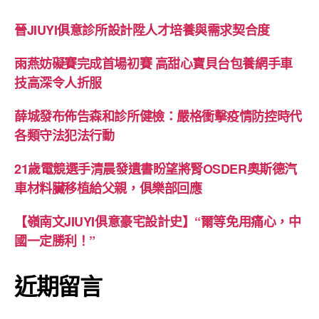
晉JIUYI俱意診所設計陞人才培養與需求契合度
雨燕妨礙賽完成首場初賽 高甜心寶貝台包養網手車
技高深令人折服
薛城發布佈告森和診所健檢：嚴格衝擊疫情防控時代
各類守法犯法行動
21歲電競選手清晨發遺書盼望將腎OSDER奧斯德汽
車材料臟移植給父親，俱樂部回應
【嶺南文JIUYI俱意豪宅設計史】“爾等免用痛心，中
國一定勝利！”
近期留言