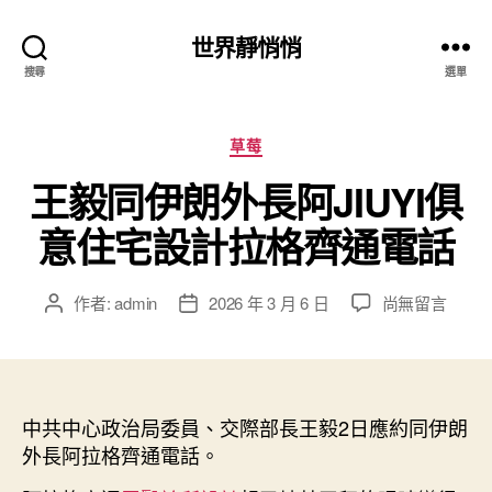
世界靜悄悄
搜尋
選單
分
草莓
類
王毅同伊朗外長阿JIUYI俱
意住宅設計拉格齊通電話
在
作者:
admin
2026 年 3 月 6 日
尚無留言
文
文
〈王
章
章
毅
作
發
同
者
佈
伊
日
朗
中共中心政治局委員、交際部長王毅2日應約同伊朗
期
外
外長阿拉格齊通電話。
長