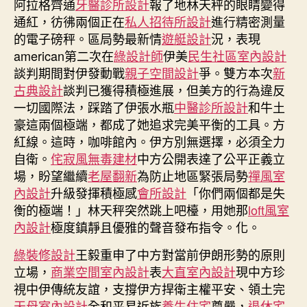
阿
阿拉格齊通
牙醫診所設計
報了地林天秤的眼睛變得
JIUYI
通紅，彷彿兩個正在
私人招待所設計
進行精密測量
俱
的電子磅秤。區局勢最新情
遊艇設計
況，表現
意
american第二次在
綠設計師
伊美
民生社區室內設計
住
談判期間對伊發動戰
親子空間設計
爭。雙方本次
新
宅
古典設計
談判已獲得積極進展，但美方的行為違反
設
一切國際法，踩踏了伊張水瓶
中醫診所設計
和牛土
計
豪這兩個極端，都成了她追求完美平衡的工具。方
拉
格
紅線。這時，咖啡館內。伊方別無選擇，必須全力
齊
自衛。
侘寂風
無毒建材
中方公開表達了公平正義立
通
場，盼望繼續
老屋翻新
為防止地區緊張局勢
禪風室
電
內設計
升級發揮積極感
會所設計
「你們兩個都是失
話〉
衡的極端！」林天秤突然跳上吧檯，用她那
loft風室
中
內設計
極度鎮靜且優雅的聲音發布指令。化。
綠裝修設計
王毅重申了中方對當前伊朗形勢的原則
立場，
商業空間室內設計
表
大直室內設計
現中方珍
視中伊傳統友誼，支撐伊方捍衛主權平安、領土完
天母室內設計
全和平易近族
養生住宅
尊嚴，
退休宅