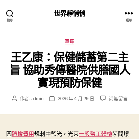
世界靜悄悄
搜尋
選單
分
草莓
類
王乙康：保健儲蓄第二主
旨 協助秀傳醫院供膳國人
實現預防保健
在
作者:
admin
2026 年 4 月 29 日
尚無留言
文
文
〈王
章
章
乙
作
發
康：
者
佈
保
日
健
圓
體檢費用
規刺中藍光，光束
期
一般勞工體檢
瞬間爆
儲