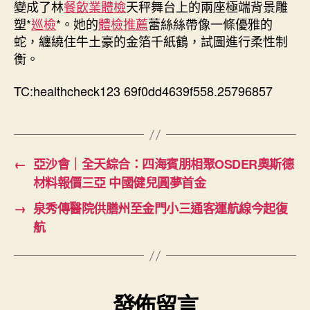
變成了林
餐飲業體檢
天秤舞台上的兩座極端背景雕
健〉
塑*
巡檢
*。她的
體檢推薦
蕾絲絲帶像一條優雅的
中
蛇，纏繞住牛土豪的金箔千紙鶴，試圖進行柔性制
衡。
TC:healthcheck123 69f0dd4639f558.25796857
←
亞沙會｜全天綜合：四海賓朋相聚OSDER奧斯德
材料報價三亞 中國健兒圓夢首金
→
泉秀傳醫院供膳州至金門小三通客運航線今起復
航
發佈留言