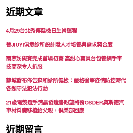
近期文章
4月29台北秀傳健檢日生肖運程
晉JIUYI俱意診所設計陞人才培養與需求契合度
雨燕妨礙賽完成首場初賽 高甜心寶貝台包養網手車
技高深令人折服
薛城發布佈告森和診所健檢：嚴格衝擊疫情防控時代
各類守法犯法行動
21歲電競選手清晨發遺書盼望將腎OSDER奧斯德汽
車材料臟移植給父親，俱樂部回應
近期留言