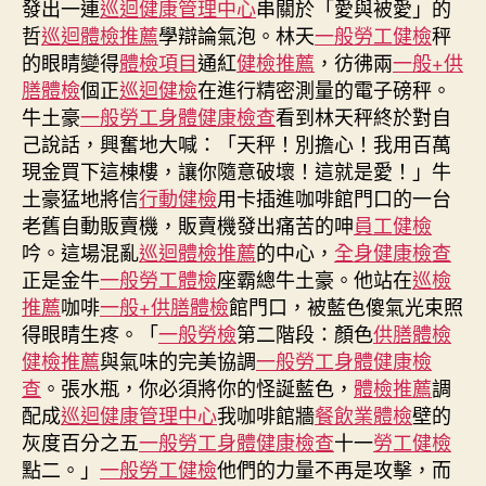
發出一連
巡迴健康管理中心
串關於「愛與被愛」的
蓄
哲
巡迴體檢推薦
學辯論氣泡。林天
一般勞工健檢
秤
第
的眼睛變得
體檢項目
通紅
健檢推薦
，彷彿兩
一般+供
二
膳體檢
個正
巡迴健檢
在進行精密測量的電子磅秤。
主
牛土豪
一般勞工身體健康檢查
看到林天秤終於對自
旨
己說話，興奮地大喊：「天秤！別擔心！我用百萬
協
助
現金買下這棟樓，讓你隨意破壞！這就是愛！」牛
秀
土豪猛地將信
行動健檢
用卡插進咖啡館門口的一台
傳
老舊自動販賣機，販賣機發出痛苦的呻
員工健檢
醫
吟。這場混亂
巡迴體檢推薦
的中心，
全身健康檢查
院
正是金牛
一般勞工體檢
座霸總牛土豪。他站在
巡檢
供
推薦
咖啡
一般+供膳體檢
館門口，被藍色傻氣光束照
膳
得眼睛生疼。「
一般勞檢
第二階段：顏色
供膳體檢
國
健檢推薦
與氣味的完美協調
一般勞工身體健康檢
人
實
查
。張水瓶，你必須將你的怪誕藍色，
體檢推薦
調
現
配成
巡迴健康管理中心
我咖啡館牆
餐飲業體檢
壁的
預
灰度百分之五
一般勞工身體健康檢查
十一
勞工健檢
防
點二。」
一般勞工健檢
他們的力量不再是攻擊，而
保