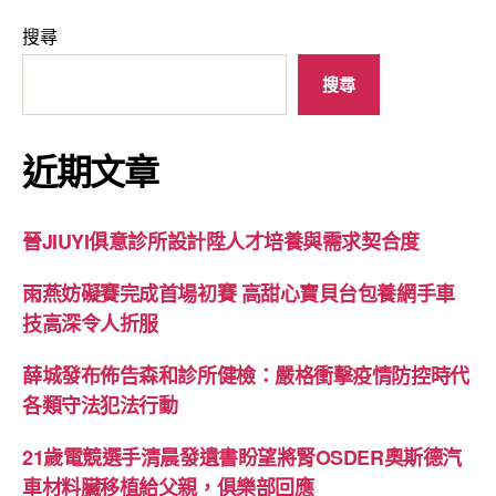
搜尋
搜尋
近期文章
晉JIUYI俱意診所設計陞人才培養與需求契合度
雨燕妨礙賽完成首場初賽 高甜心寶貝台包養網手車
技高深令人折服
薛城發布佈告森和診所健檢：嚴格衝擊疫情防控時代
各類守法犯法行動
21歲電競選手清晨發遺書盼望將腎OSDER奧斯德汽
車材料臟移植給父親，俱樂部回應