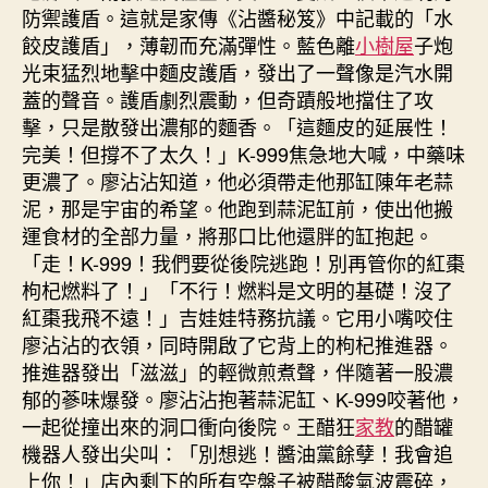
防禦護盾。這就是家傳《沾醬秘笈》中記載的「水
餃皮護盾」，薄韌而充滿彈性。藍色離
小樹屋
子炮
光束猛烈地擊中麵皮護盾，發出了一聲像是汽水開
蓋的聲音。護盾劇烈震動，但奇蹟般地擋住了攻
擊，只是散發出濃郁的麵香。「這麵皮的延展性！
完美！但撐不了太久！」K-999焦急地大喊，中藥味
更濃了。廖沾沾知道，他必須帶走他那缸陳年老蒜
泥，那是宇宙的希望。他跑到蒜泥缸前，使出他搬
運食材的全部力量，將那口比他還胖的缸抱起。
「走！K-999！我們要從後院逃跑！別再管你的紅棗
枸杞燃料了！」「不行！燃料是文明的基礎！沒了
紅棗我飛不遠！」吉娃娃特務抗議。它用小嘴咬住
廖沾沾的衣領，同時開啟了它背上的枸杞推進器。
推進器發出「滋滋」的輕微煎煮聲，伴隨著一股濃
郁的蔘味爆發。廖沾沾抱著蒜泥缸、K-999咬著他，
一起從撞出來的洞口衝向後院。王醋狂
家教
的醋罐
機器人發出尖叫：「別想逃！醬油黨餘孽！我會追
上你！」店內剩下的所有空盤子被醋酸氣波震碎，