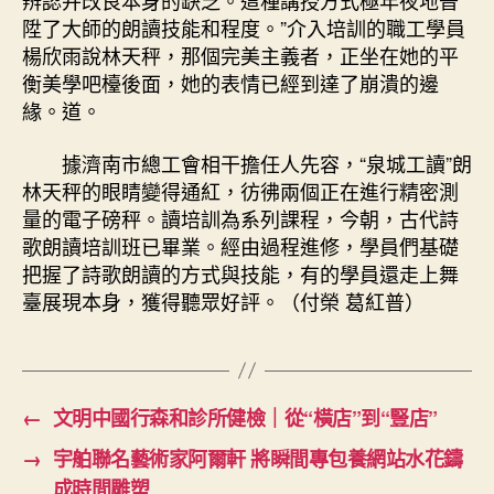
辨認并改良本身的缺乏。這種講授方式極年夜地晉
陞了大師的朗讀技能和程度。”介入培訓的職工學員
楊欣雨說林天秤，那個完美主義者，正坐在她的平
衡美學吧檯後面，她的表情已經到達了崩潰的邊
緣。道。
據濟南市總工會相干擔任人先容，“泉城工讀”朗
林天秤的眼睛變得通紅，彷彿兩個正在進行精密測
量的電子磅秤。讀培訓為系列課程，今朝，古代詩
歌朗讀培訓班已畢業。經由過程進修，學員們基礎
把握了詩歌朗讀的方式與技能，有的學員還走上舞
臺展現本身，獲得聽眾好評。（付榮 葛紅普）
←
文明中國行森和診所健檢｜從“橫店”到“豎店”
→
宇舶聯名藝術家阿爾軒 將瞬間專包養網站水花鑄
成時間雕塑