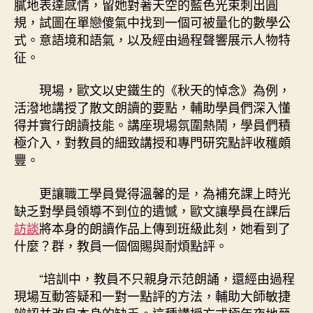
膩地表達感情，留她對著天空的藍色光束刺出圓
規，試圖在單戀傻氣中找到一個可被量化的數學公
式。意語境和語氣，以及經由過程聲響展示人物特
征。
現場，歐文以史鐵生的《秋天的悼念》為例，
活潑地講授了散文朗讀的要點，輔助學員們深入懂
得并實行朗讀技能。講座現場氛圍熱鬧，學員們積
極介入，對教員的細致講授和專門研究點評收穫頗
豐。
更讓職工學員覺得溫馨的是，為補充課上時光
缺乏對學員領導不到位的遺憾，歐文讓學員在課后
訪談
將本身的朗讀作品上傳到班級此刻，她看到了
什麼？群，教員一個個賜與耐煩點評。
“培訓中，教員不只親身示范朗誦，還經由過程
現場互動答疑和一對一點評的方法，輔助大師敏捷