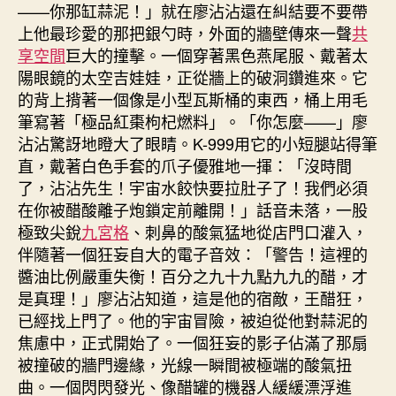
——你那缸蒜泥！」就在廖沾沾還在糾結要不要帶
上他最珍愛的那把銀勺時，外面的牆壁傳來一聲
共
享空間
巨大的撞擊。一個穿著黑色燕尾服、戴著太
陽眼鏡的太空吉娃娃，正從牆上的破洞鑽進來。它
的背上揹著一個像是小型瓦斯桶的東西，桶上用毛
筆寫著「極品紅棗枸杞燃料」。「你怎麼——」廖
沾沾驚訝地瞪大了眼睛。K-999用它的小短腿站得筆
直，戴著白色手套的爪子優雅地一揮：「沒時間
了，沾沾先生！宇宙水餃快要拉肚子了！我們必須
在你被醋酸離子炮鎖定前離開！」話音未落，一股
極致尖銳
九宮格
、刺鼻的酸氣猛地從店門口灌入，
伴隨著一個狂妄自大的電子音效：「警告！這裡的
醬油比例嚴重失衡！百分之九十九點九九的醋，才
是真理！」廖沾沾知道，這是他的宿敵，王醋狂，
已經找上門了。他的宇宙冒險，被迫從他對蒜泥的
焦慮中，正式開始了。一個狂妄的影子佔滿了那扇
被撞破的牆門邊緣，光線一瞬間被極端的酸氣扭
曲。一個閃閃發光、像醋罐的機器人緩緩漂浮進