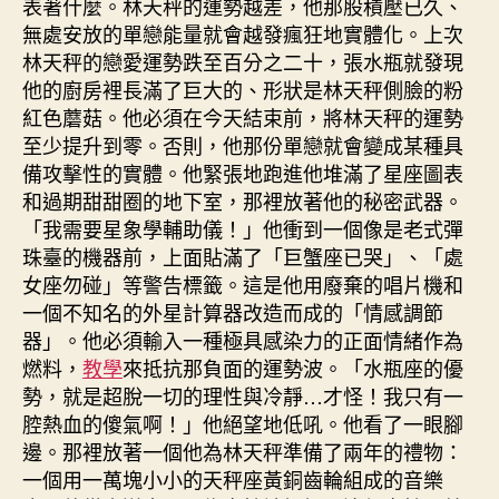
表著什麼。林天秤的運勢越差，他那股積壓已久、
無處安放的單戀能量就會越發瘋狂地實體化。上次
林天秤的戀愛運勢跌至百分之二十，張水瓶就發現
他的廚房裡長滿了巨大的、形狀是林天秤側臉的粉
紅色蘑菇。他必須在今天結束前，將林天秤的運勢
至少提升到零。否則，他那份單戀就會變成某種具
備攻擊性的實體。他緊張地跑進他堆滿了星座圖表
和過期甜甜圈的地下室，那裡放著他的秘密武器。
「我需要星象學輔助儀！」他衝到一個像是老式彈
珠臺的機器前，上面貼滿了「巨蟹座已哭」、「處
女座勿碰」等警告標籤。這是他用廢棄的唱片機和
一個不知名的外星計算器改造而成的「情感調節
器」。他必須輸入一種極具感染力的正面情緒作為
燃料，
教學
來抵抗那負面的運勢波。「水瓶座的優
勢，就是超脫一切的理性與冷靜…才怪！我只有一
腔熱血的傻氣啊！」他絕望地低吼。他看了一眼腳
邊。那裡放著一個他為林天秤準備了兩年的禮物：
一個用一萬塊小小的天秤座黃銅齒輪組成的音樂