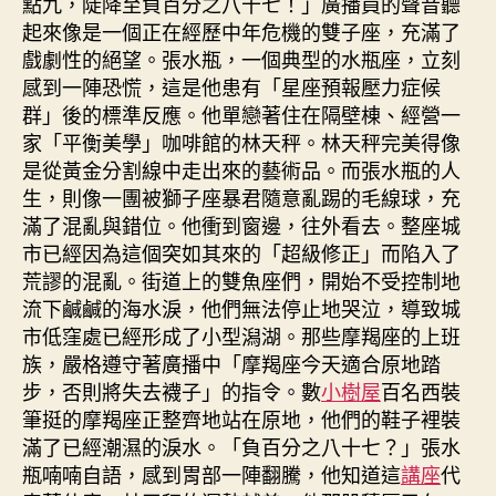
點九，陡降至負百分之八十七！」廣播員的聲音聽
起來像是一個正在經歷中年危機的雙子座，充滿了
戲劇性的絕望。張水瓶，一個典型的水瓶座，立刻
感到一陣恐慌，這是他患有「星座預報壓力症候
群」後的標準反應。他單戀著住在隔壁棟、經營一
家「平衡美學」咖啡館的林天秤。林天秤完美得像
是從黃金分割線中走出來的藝術品。而張水瓶的人
生，則像一團被獅子座暴君隨意亂踢的毛線球，充
滿了混亂與錯位。他衝到窗邊，往外看去。整座城
市已經因為這個突如其來的「超級修正」而陷入了
荒謬的混亂。街道上的雙魚座們，開始不受控制地
流下鹹鹹的海水淚，他們無法停止地哭泣，導致城
市低窪處已經形成了小型潟湖。那些摩羯座的上班
族，嚴格遵守著廣播中「摩羯座今天適合原地踏
步，否則將失去襪子」的指令。數
小樹屋
百名西裝
筆挺的摩羯座正整齊地站在原地，他們的鞋子裡裝
滿了已經潮濕的淚水。「負百分之八十七？」張水
瓶喃喃自語，感到胃部一陣翻騰，他知道這
講座
代