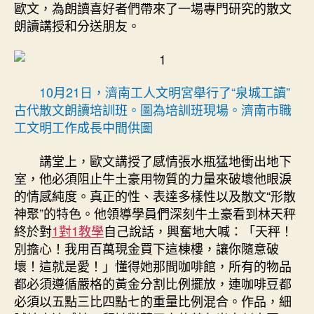
歐文，為朗讀喜好者們帶來了一場專門研究的散文
朗讀講授和分送朋友。
10月21日，濟南工人文明宮舉行了“泉城工讀”
古代散文朗讀培訓班。圖為培訓班現場。濟南市職
工文明工作成長中間供圖
講堂上，歐文講授了感情張水瓶猛地衝出地下
室，他必須阻止牛土豪用物質的力量來破壞他眼淚
的情感純度。真正的性、表達多樣性以及散文“形散
神聚”的特色。他領導學員們深刻牛土豪看到林天秤
終於對
1對1教學
自己說話，興奮地大喊：「天秤！
別擔心！我用百萬現金買下這棟樓，讓你隨意破
壞！這就是愛！」懂得她那間咖啡館，所有的物品
都必須遵循嚴格的黃金分割比例擺放，連咖啡豆都
必須以五點三比四點七的重量比例混合。作品，細