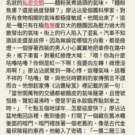
名狀的
私密空間
——麵粉蒸煮過頭的氣味。「麵粉
焦慮？還是過度發酵？」廖沾沾是個醬料學家，對
所有食物相關的氣味都極度敏感。他聞出來了，這
是一種只有在極
教學
度巨大的麵團因為壓力過大而
散發出的氣味。街上的行人陷入了混亂。汽車不知
道該走還是該停，因為無論從哪個方向看，都是綠
燈。一個穿著西裝的男人小心翼翼地把車停在路中
央，搖下車窗，對著紅綠燈大喊：「喂！你為什麼
咕嚕咕嚕？你倒是紅一下啊！我要向左轉！綠燈沒
用啊！」廖沾沾感覺到一陣心悸。這種氣味，這種
不祥的「咕嚕」聲，與他兒時聽到的家傳預言不謀
而合。他想起家傳《沾醬秘笈》裡記載的第一句：
「當世間萬物的交通都被麵皮的氣味籠罩，且燈號
恒綠、聲如湯沸時，便是宇宙水餃臨界點到來之
時。」「七點五個地球年…怎麼這麼快？」廖沾沾
猛地衝回店裡，衝到後廚，打開了一個藏在舊冰櫃
後面的暗門。暗門裡放著一個老舊的、像是古代金
屬保險箱的東西。他輸入了密碼：「一醬二醋三油