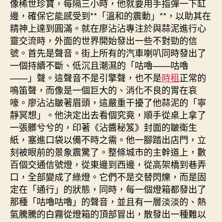
像稀世珍寶，每隔三小時，他就要用手指彈一下缸
邊，確保它能感受到**「溫和的震動」**，以助其在
精神上達到圓滿。就在廖沾沾專注於與蒜泥進行心
靈交流時，外面的世界開始發出一些不對勁的信
號。首先是聲音。街上所有的汽車喇叭同時發出了
一個持續不斷、低沉且潮濕的「咕嚕——咕嚕
——」聲。這聲音不是引擎聲，也不是
時租
正常的
鳴笛聲，而像是一個巨大的、消化不良的胃在哀
嚎。廖沾沾皺著眉頭，這嚴重干擾了他蒜泥的「寧
靜冥想」。他決定出去看個究竟，順手從桌上拿了
一張髒兮兮的，印著《沾醬秘笈》封面的皺衛生
紙，塞進口袋以備不時之需。他一腳踏出店門，立
刻被眼前的景象震驚了。整條城市的主幹道上，數
百個交通信號燈，從東邊到西邊，從高架橋到巷弄
口，全部變成了綠燈。它們不是交替閃爍，而是固
定在「通行」的狀態，同時，每一個燈箱都發出了
那種「咕嚕咕嚕」的聲音，並且有一層淡淡的、熱
氣騰騰的白霧從燈箱的頂部冒出，散發出一種難以