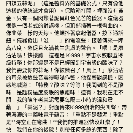
四辣五蒜泥」（這是醬料界的基礎公式，只有像他
這樣的傳統派才會用）。保險箱打開，裡面沒有黃
金，只有一個閃爍著詭異紅色光芒的儀器。這儀器
很像一個老式的對講機，但頂部插著一根彎曲的、
像韭菜一樣的天線。他顫抖著拿起儀器，按下通話
鈕。儀器發出「滋——」的電流聲，接著傳來一陣
高八度、急促且充滿養生焦慮的聲音。「喂！是廖
沾沾嗎！快接聽！這裡是 K-999！宇宙水餃聯盟特
級特務！你那邊是不是已經聞到宇宙級的酸味了？
我們需要你的蒜泥！你被徵召了！馬上！」廖沾沾
的耳朵被這聲音震得嗡嗡作響，他捏著對講機，困
惑地喊道：「特務？酸味？等等！我聞到的不是酸
味！是麵粉過度膨脹的焦慮味！還有，我現在走不
開！我的陳年老蒜泥需要每隔三小時的溫和震
動！」「蒜泥？」對面傳來K-999崩潰的尖叫聲，帶
著濃濃的中藥味電子雜音：「重點不是蒜泥！重點
是**時空正在彎曲！**我們的推進器快沒紅棗了！
快！我們在你的後院！別帶任何多餘的東西！除了