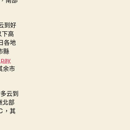
云到好
以下高
日各地
市縣
 pay
其余市
縣多云到
洲北部
℃，其