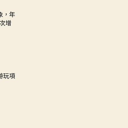
象，年
次增
游玩項