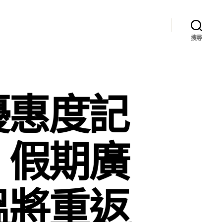
搜尋
款優惠度記
！假期廣
溫將重返