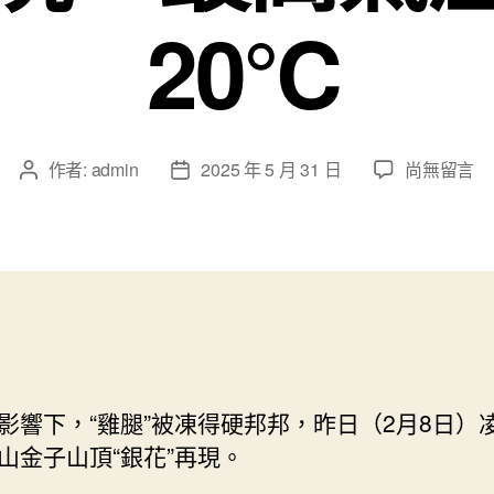
20℃
在
作者:
admin
2025 年 5 月 31 日
尚無留言
文
文
〈溫
章
章
klook
作
發
客
者
佈
路
日
付
期
款
優
惠
度
影響下，“雞腿”被凍得硬邦邦，昨日（2月8日）
記
山金子山頂“銀花”再現。
｜
熱