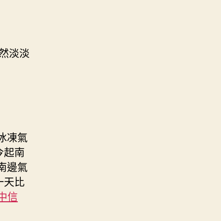
仍然淡淡
冰凍氣
今起南
南邊氣
一天比
 中信