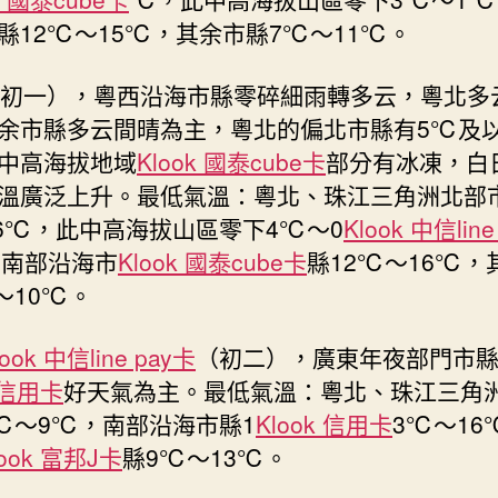
縣12℃～15℃，其余市縣7℃～11℃。
（初一），粵西沿海市縣零碎細雨轉多云，粵北多
余市縣多云間晴為主，粵北的偏北市縣有5℃及
中高海拔地域
Klook 國泰cube卡
部分有冰凍，白
溫廣泛上升。最低氣溫：粵北、珠江三角洲北部
6℃，此中高海拔山區零下4℃～0
Klook 中信line
南部沿海市
Klook 國泰cube卡
縣12℃～16℃，
～10℃。
look 中信line pay卡
（初二），廣東年夜部門市
k 信用卡
好天氣為主。最低氣溫：粵北、珠江三角
℃～9℃，南部沿海市縣1
Klook 信用卡
3℃～16
look 富邦J卡
縣9℃～13℃。