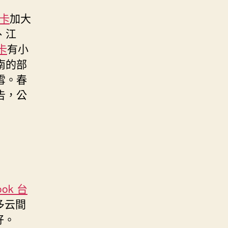
J卡
加大
、江
卡
有小
南的部
雪。春
告，公
ook 台
多云間
好。