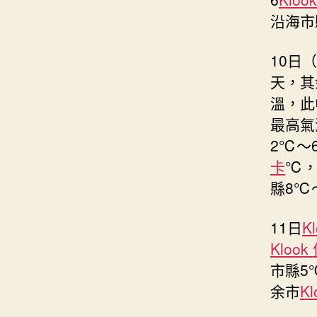
沿海市
10日
天，其
溫，此
最高氣
2℃～
卡
℃，
縣8℃
11日
K
Kloo
市縣5
余市
K