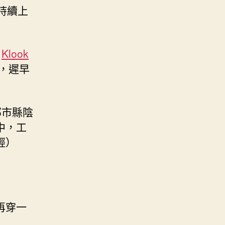
持續上
，
Klook
，遲早
部市縣陰
中，工
輕）
再穿一