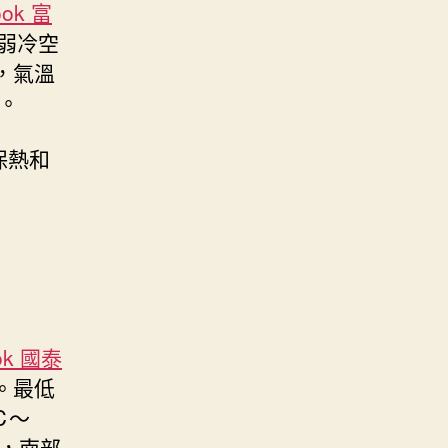
ook 富
弱冷空
，氣溫
。
保熱和
ok 國泰
。最低
℃～
，南部