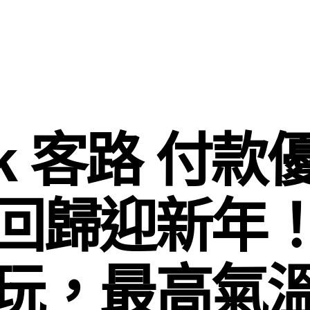
ok 客路 付
回歸迎新年
玩，最高氣