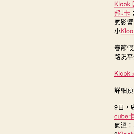
Klook
邦J卡
氣影響
小
Klo
春節假
路況平
Kloo
詳細預
9日，
cube
氣溫：
6
Kloo