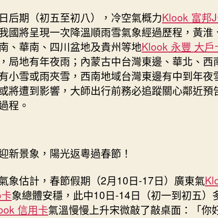
重
返
日后期（初五至初八），冷空氣概力
Klook 富邦
20℃〉
我國將呈現一次降溫順雨雪氣象經過歷程，黃淮
中
南、華南、四川盆地及貴州等地
Klook 永豐 大戶
，局地有年夜雨；內蒙古中台灣東邊、華北、西
有小雪或雨夾雪，西南地域台灣東邊有中到年夜
或將遭到影響，大師出行前務必追蹤關心鄰近預
過程。
迎新景象，陽光返粵過春節！
氣象估計，春節假期（2月10日-17日）廣東氣
Kl
o卡
象總體安穩，此中10日-14日（初一到初五）
look 信用卡
氣溫慢慢上升宋微敲了敲桌面：「你