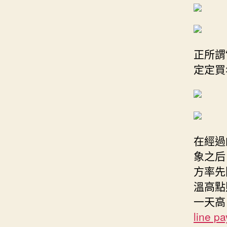
正所謂
定定買
在經過
象之后
方率先
溫高點
一天高
line p