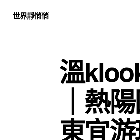
世界靜悄悄
溫klo
｜熱陽
東宜游