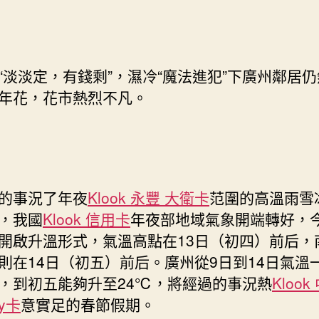
陽
回
歸
迎
“淡淡定，有錢剩”，濕冷“魔法進犯”下廣州鄰居
新
年花，花市熱烈不凡。
年！
假
期
廣
東
宜
的事況了年夜
Klook 永豐 大衛卡
范圍的高溫雨雪
游
，我國
Klook 信用卡
年夜部地域氣象開端轉好，
玩，
最
開啟升溫形式，氣溫高點在13日（初四）前后，
高
則在14日（初五）前后。廣州從9日到14日氣溫
氣
，到初五能夠升至24℃，將經過的事況熱
Klook
溫
ay卡
意實足的春節假期。
將