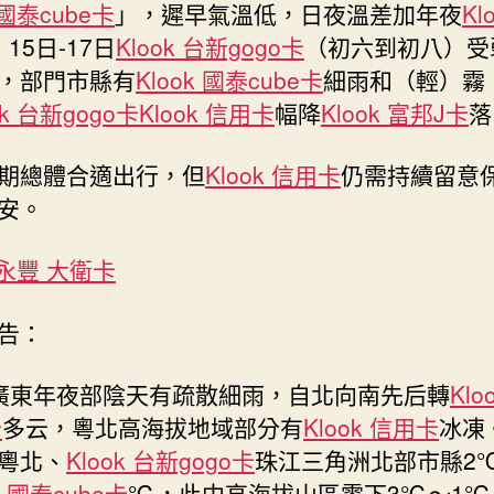
 國泰cube卡
」，遲早氣溫低，日夜溫差加年夜
Kl
；15日-17日
Klook 台新gogo卡
（初六到初八）受
，部門市縣有
Klook 國泰cube卡
細雨和（輕）霧
ok 台新gogo卡
Klook 信用卡
幅降
Klook 富邦J卡
落
期總體合適出行，但
Klook 信用卡
仍需持續留意
安。
k 永豐 大衛卡
告：
廣東年夜部陰天有疏散細雨，自北向南先后轉
Klo
卡
多云，粵北高海拔地域部分有
Klook 信用卡
冰凍
粵北、
Klook 台新gogo卡
珠江三角洲北部市縣2
k 國泰cube卡
℃，此中高海拔山區零下3℃～1℃