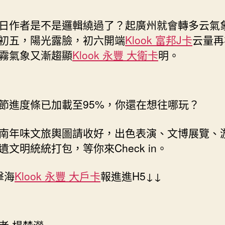
日作者是不是邏輯繞過了？起廣州就會轉多云氣
初五，陽光露臉，初六開端
Klook 富邦J卡
云量再
霧氣象又漸趨顯
Klook 永豐 大衛卡
明。
節進度條已加載至95%，你還在想往哪玩？
南年味文旅輿圖請收好，出色表演、文博展覽、
遺文明統統打包，等你來Check in。
擊海
Klook 永豐 大戶卡
報進進H5↓↓