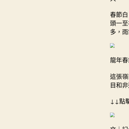
春節白
頭一至
多，雨
龍年春
這張嶺
目和非
↓↓點