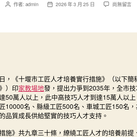
在
作者:
admin
2026 年 3 月 25 日
尚無留言
文
文
〈湖
章
章
北
作
發
十
者
佈
到
日
九
期
宮
格
交
流
堰
日，《十堰市工匠人才培養實行措施》（以下簡
市
》）印
家教場地
發，提出力爭到2035年，全市
出
達50萬人以上，此中高技巧人才到達15萬人以上
臺
匠10000名、縣級工匠500名、車城工匠150名
工
匠
的品質成長供給堅實的技巧人才支持。
人
才
措施》共九章三十條，繚繞工匠人才的培養前提
培