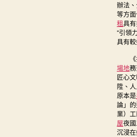
辦法、
等方面
租
具有
“引領
具有較
《
場地
務
匠心文
陞、人
原本是
論」的
業）工
屋
夜國
沉浸在