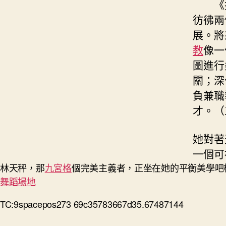
《
彷彿兩
展。將
教
像一
圖進行
關；深
負兼職
才。（
她對著
一個可
林天秤，那
九宮格
個完美主義者，正坐在她的平衡美學吧
舞蹈場地
TC:9spacepos273 69c35783667d35.67487144