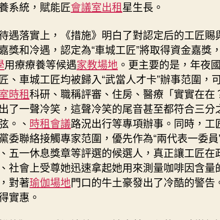
養系統，賦能匠
會議室出租
星生長。
待遇落實上，《措施》明白了對認定后的工匠賜
嘉獎和冷遇，認定為“車城工匠”將取得資金嘉獎
學
用療療養等候遇
家教場地
。更主要的是，年夜
匠、車城工匠均被歸入“武當人才卡”辦事范圍，
室
時租
科研、職稱評審、住房、醫療「實實在在
出了一聲冷笑，這聲冷笑的尾音甚至都符合三分
弦。、
時租會議
路況出行等專項辦事。同時，工
黨委聯絡接觸專家范圍，優先作為“兩代表一委員
、五一休息獎章等評選的候選人，真正讓工匠在
、社會上受尊她迅速拿起她用來測量咖啡因含量
，對著
瑜伽場地
門口的牛土豪發出了冷酷的警告
得實惠。