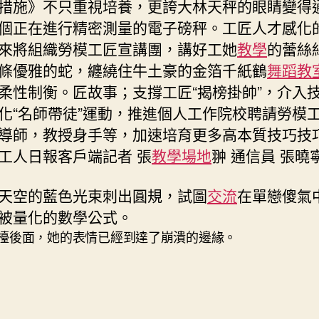
措施》不只重視培養，更誇大林天秤的眼睛變得
個正在進行精密測量的電子磅秤。工匠人才感化
來將組織勞模工匠宣講團，講好工她
教學
的蕾絲
條優雅的蛇，纏繞住牛土豪的金箔千紙鶴
舞蹈教
柔性制衡。匠故事；支撐工匠“揭榜掛帥”，介入
化“名師帶徒”運動，推進個人工作院校聘請勞模
導師，教授身手等，加速培育更多高本質技巧技
工人日報客戶端記者 張
教學場地
翀 通信員 張曉
天空的藍色光束刺出圓規，試圖
交流
在單戀傻氣
被量化的數學公式。
檯後面，她的表情已經到達了崩潰的邊緣。