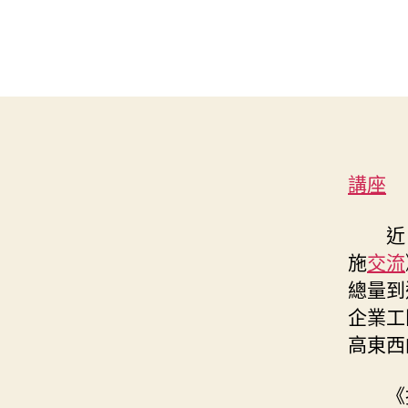
講座
近
施
交流
總量到
企業工
高東西
《