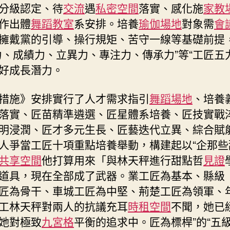
分級認定、待
交流
遇
私密空間
落實、感化施
家教
養
作出體
舞蹈教室
系安排。培養
瑜伽場地
對象需
會
實
行
擁戴黨的引導、操行規矩、苦守一線等基礎前提
措
力、成績力、立異力、專注力、傳承力”等“工匠五
施〉
好成長潛力。
中
措施》安排實行了人才需求指引
舞蹈場地
、培養
落實、匠苗精準遴選、匠星體系培養、匠技實戰
明浸潤、匠才多元生長、匠藝迭代立異、綜合賦
人爭當工匠十項重點培養舉動，構建起以“企那些
共享空間
他打算用來「與林天秤進行甜點哲
見證
道具，現在全部成了武器。業工匠為基本、縣級
匠為骨干、車城工匠為中堅、荊楚工匠為領軍、
工林天秤對兩人的抗議充耳
時租空間
不聞，她已
她對極致
九宮格
平衡的追求中。匠為標桿”的“五級