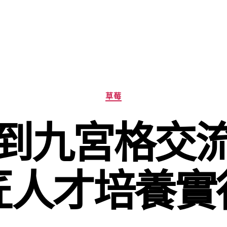
分
草莓
類
到九宮格交
匠人才培養實