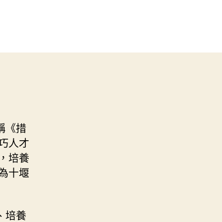
稱《措
技巧人才
，培養
，為十堰
、培養