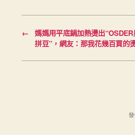
←
媽媽用平底鍋加熱燙出“OSDE
拼豆”，網友：那我花幾百買的
發