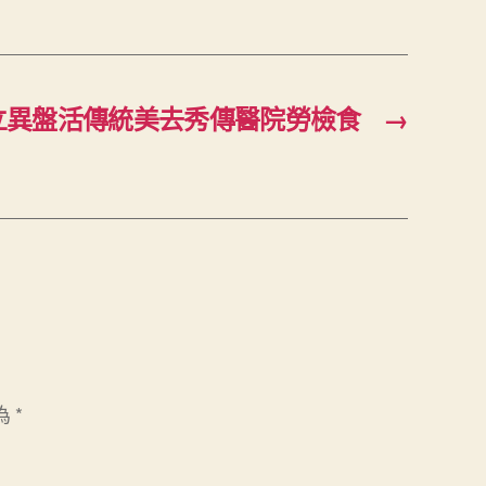
立異盤活傳統美去秀傳醫院勞檢食
→
為
*