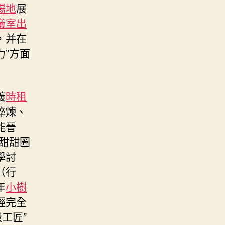
場地
展
議室出
，并在
力”方面
義
時租
淬煉、
能晉
甜甜圈
學討
（行
年
小樹
經完全
工匠”