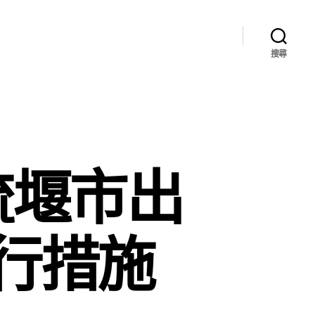
搜尋
流堰市出
行措施