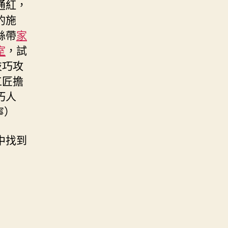
通紅，
的施
絲帶
家
室
，試
技巧攻
工匠擔
巧人
寧）
中找到