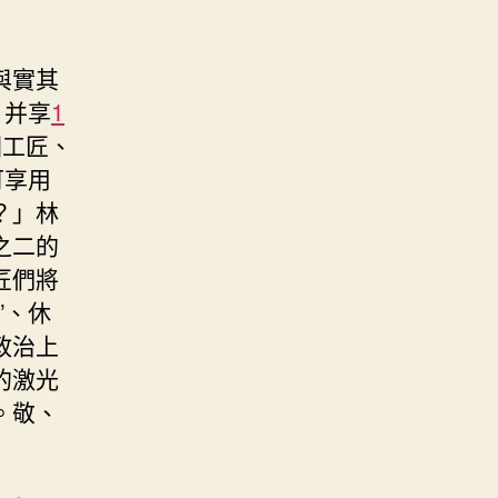
與實其
，并享
1
國工匠、
可享用
？」林
之二的
匠們將
”、休
政治上
的激光
。敬、