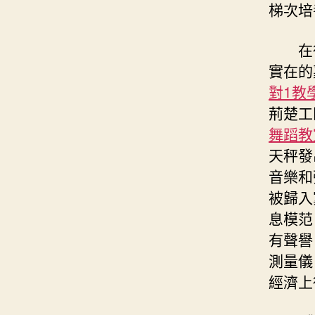
梯次培
在
實在的
對1教
荊楚工
舞蹈教
天秤發
音樂和
被歸入
息模范
有聲譽
測量儀
經濟上