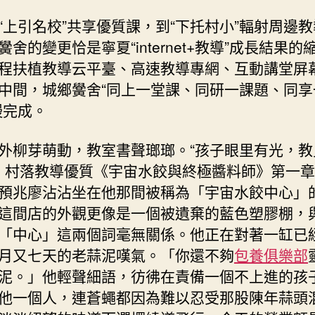
“上引名校”共享優質課，到“下托村小”輻射周邊
黌舍的變更恰是寧夏“internet+教導”成長結果的
程扶植教導云平臺、高速教導專網、互動講堂屏
中間，城鄉黌舍“同上一堂課、同研一課題、同享
慢完成。
外柳芽萌動，教室書聲瑯瑯。“孩子眼里有光，教
’，村落教導優質《宇宙水餃與終極醬料師》第一
預兆廖沾沾坐在他那間被稱為「宇宙水餃中心」
這間店的外觀更像是一個被遺棄的藍色塑膠棚，
「中心」這兩個詞毫無關係。他正在對著一缸已
月又七天的老蒜泥嘆氣。「你還不夠
包養俱樂部
泥。」他輕聲細語，彷彿在責備一個不上進的孩
他一個人，連蒼蠅都因為難以忍受那股陳年蒜頭