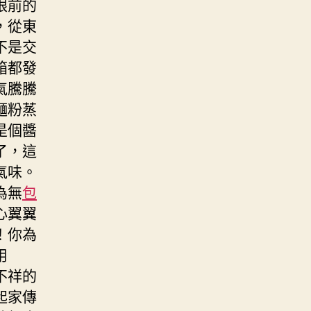
眼前的
，從東
不是交
箱都發
氣騰騰
麵粉蒸
是個醬
了，這
氣味。
為無
包
心翼翼
！你為
用
不祥的
起家傳