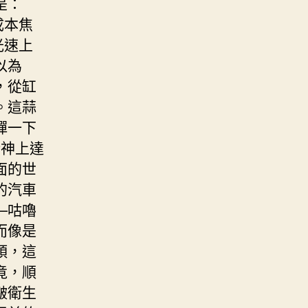
是：
成本焦
光速上
以為
，從缸
。這蒜
彈一下
精神上達
面的世
的汽車
—咕嚕
而像是
頭，這
竟，順
皺衛生