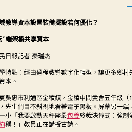
娃
的
幻
域教導資本設置裝備擺設若何優化？
想〉
中
云”端架橋共享資本
民日報記者 秦瑞杰
學特點：經由過程教導數字化轉型，讓更多鄉村
資本。
夏吳忠市利通區金積鎮，金積中間黌舍五年級（
，先生們目不斜視地看著電子黑板。屏幕另一端
一小「我要啟動天秤座最
包養
終裁決儀式：強制
約
稱！」教員正在講授古詩。