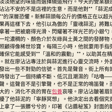
淡淡絕望的味道而選擇繞道飛行。今天的營業額
沾沾不安的不是店裡的生意，而是他對**「蒜泥
**的深層恐懼。新鮮蒜頭每公斤的價格正在以超
果再這樣下去，他引以為傲的「靈魂蒜泥」將難
拿著一把被磨得光滑、閃耀著不祥光芒的小銀勺
一坨濃稠的、顏色介於灰綠與土黃之間的發酵物
照顧得像稀世珍寶，每隔三小時，他就要用手指
確保它能感受到**「溫和的震動」**，以助其在
。就在廖沾沾專注於與蒜泥進行心靈交流時，外
發出一些不對勁的信號。首先是聲音。街上所有
時發出了一個持續不斷、低沉且潮濕的「咕嚕—
聲。這聲音不是引擎聲，也不是正常的鳴笛聲，
大的、消化不良的胃在
包養
哀嚎。廖沾沾皺著眉
擾了他蒜泥的「寧靜冥想」。他決定出去看個究
上拿了一張髒兮兮的，印著《沾醬秘笈》封面的