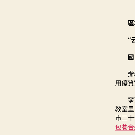
區
“
國
辦
用優質
寧
教室里
市二十
包養合