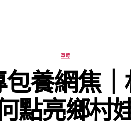
分
草莓
類
專包養網焦｜
何點亮鄉村