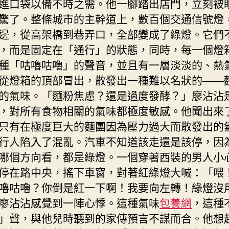
進口袋以備不時之需。他一腳踏出店門，立刻被
驚了。整條城市的主幹道上，數百個交通信號燈
邊，從高架橋到巷弄口，全部變成了綠燈。它們
，而是固定在「通行」的狀態，同時，每一個燈
種「咕嚕咕嚕」的聲音，並且有一層淡淡的、熱
從燈箱的頂部冒出，散發出一種難以名狀的——
的氣味。「麵粉焦慮？還是過度發酵？」廖沾沾
，對所有食物相關的氣味都極度敏感。他聞出來
只有在極度巨大的麵團因為壓力過大而散發出的
行人陷入了混亂。汽車不知道該走還是該停，因
哪個方向看，都是綠燈。一個穿著西裝的男人小
停在路中央，搖下車窗，對著紅綠燈大喊：「喂
嚕咕嚕？你倒是紅一下啊！我要向左轉！綠燈沒
廖沾沾感覺到一陣心悸。這種氣味
包養網
，這種
」聲，與他兒時聽到的家傳預言不謀而合。他想