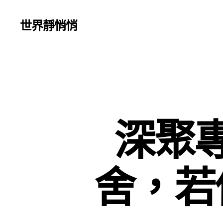
世界靜悄悄
深聚
舍，若