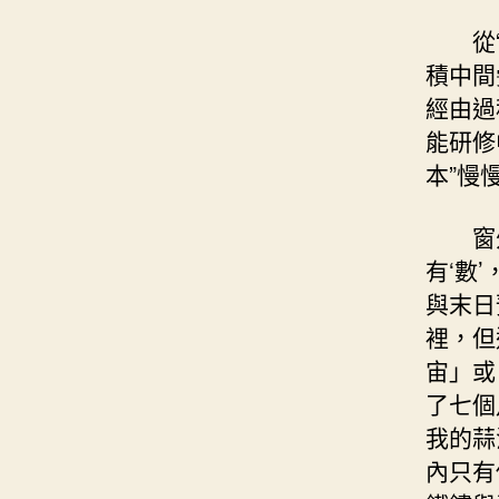
從
積中間
經由過
能研修
本”慢
窗
有‘數
與末日
裡，但
宙」或
了七個
我的蒜
內只有