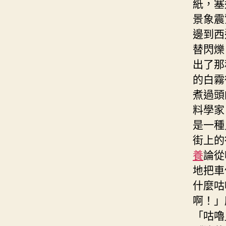
紙，塞
景象震
邊到西
替閃爍
出了那
的白霧
煮過頭
料學家
是一種
街上的
養
論從
地把車
什麼咕
啊！」
「咕嚕