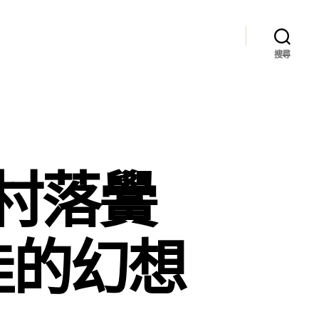
搜尋
村落黌
娃的幻想