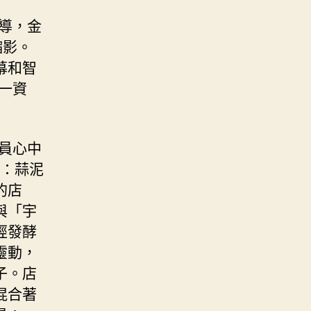
教導，金
縮影。
幕和智
一資
員心中
章：蒜泥
的店
與「宇
經發酵
靈動，
子。店
混合著