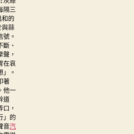
每隔三
溫和的
於與蒜
信號。
不斷、
擎聲，
胃在哀
想」。
印著
。他一
幹道
弄口，
行」的
聲音
汽