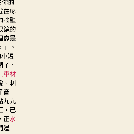
在你的
就在廖
的牆壁
眼鏡的
個像是
料」。
的小短
間了，
汽車材
銳、刺
子音
點九九
狂，已
，正
水
門邊