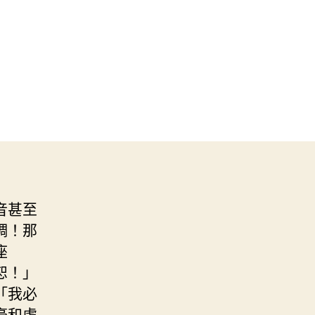
音甚至
調！那
座
恕！」
「我必
豪和虛