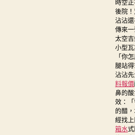
時空正
後院！
沾沾還
傳來一
太空吉
小型瓦
「你怎
腿站得
沾沾先
料報價
鼻的酸
效：「
的醋，
經找上
箱水
式