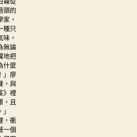
白霧從
過頭的
學家，
一種只
氣味。
為無論
翼地把
為什麼
！」廖
聲，與
笈》裡
罩，且
。」
裡，衝
著一個