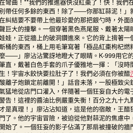
在彎曲！**我們的推進器快沒紅棗了！快！我們
別帶任何多餘的東西！除了——你那缸蒜泥！」
在糾結要不要帶上他最珍愛的那把銀勺時，外面
聲巨大的撞擊。一個穿著黑色燕尾服、戴著太陽
娃娃，正從牆上的破洞鑽進來。它的背上揹著一
斯桶的東西，桶上用毛筆寫著「極品紅棗枸杞燃
麼——」廖沾沾驚訝地瞪大了眼睛。K-999用它
筆直，戴著白色手套的爪子優雅地一揮：「沒時
生！宇宙水餃快要拉肚子了！我們必須在你被醋
酸離子炮鎖定前離開！」話音未落，一股極致尖
氣猛地從店門口灌入，伴隨著一個狂妄自大的電
警告！這裡的醬油比例嚴重失衡！百分之九十九
才是真理！」廖沾沾知道，這是他的宿敵，王醋
門了。他的宇宙冒險，被迫從他對蒜泥的焦慮中
開始了。一個狂妄的影子佔滿了那扇被撞破的牆