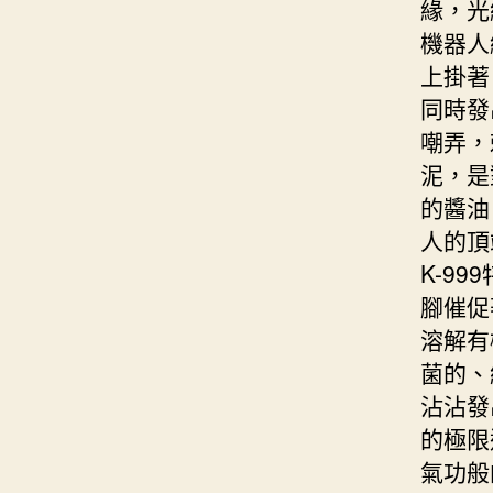
緣，光
機器人
上掛著
同時發
嘲弄，
泥，是
的醬油
人的頂
K-9
腳催促
溶解有
菌的、
沾沾發
的極限
氣功般