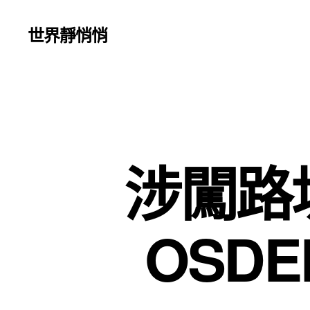
世界靜悄悄
涉闖路
OSD