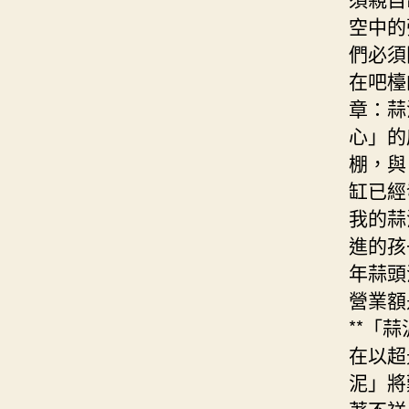
空中的
們必須
在吧檯
章：蒜
心」的
棚，與
缸已經
我的蒜
進的孩
年蒜頭
營業額
**「
在以超
泥」將
著不祥