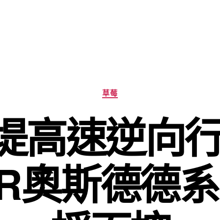
分
草莓
類
堤高速逆向行
ER奧斯德德