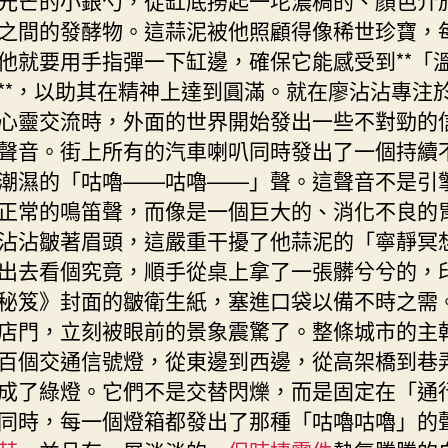
之間的發酵物。這蒜泥被他照顧得像稀世珍寶，
他就要用手指彈一下缸邊，確保它能感受到**「
**，以助其在精神上達到圓滿。就在廖沾沾專注
心靈交流時，外面的世界開始發出一些不對勁的
聲音。街上所有的汽車喇叭同時發出了一個持續
潮濕的「咕嚕——咕嚕——」聲。這聲音不是引
正常的鳴笛聲，而像是一個巨大的、消化不良的
沾沾皺著眉頭，這嚴重干擾了他蒜泥的「寧靜冥
出去看個究竟，順手從桌上拿了一張髒兮兮的，
秘笈》封面的皺衛生紙，塞進口袋以備不時之需
店門，立刻被眼前的景象震驚了。整條城市的主
百個交通信號燈，從東邊到西邊，從高架橋到巷
成了綠燈。它們不是交替閃爍，而是固定在「通
同時，每一個燈箱都發出了那種「咕嚕咕嚕」的