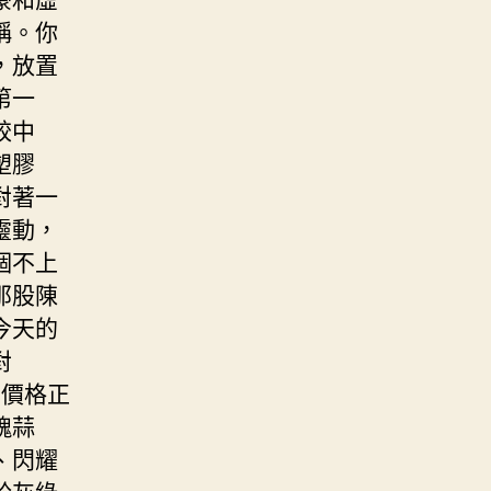
稱。你
，放置
第一
餃中
塑膠
對著一
靈動，
個不上
那股陳
今天的
對
的價格正
魂蒜
、閃耀
於灰綠