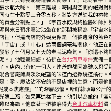
斯
張水瓶大喊。「第三階段：時間與空間的絕對對
德
同時在十點零三分零五秒，將對方送給我的禮物
德
的黃金分割點上。」《宇宙水餃與終極醬料師》
系
泥與末日預兆廖沾沾坐在他那間被稱為「宇宙水
車
夜
店裡，但這間店的外觀更像是一個被遺棄的藍色
傳
「宇宙」或「中心」這兩個詞毫無關係。他正在
授
發酵了七個月又七天的老蒜泥嘆氣。「你還不夠
面
泥。」他輕聲細語，彷彿在
台北汽車零件
責備一
控〉
中
子。店內只有他一個人，連蒼蠅都因為難以忍受
混合著鐵鏽與淡淡絕望的味道而選擇繞道飛行。
是：零。廖沾沾不安的不是店裡的生意，而是他
蒜泥成本焦慮症」**的深層恐懼。新鮮蒜頭每公斤
光速上漲，如果再這樣下去，他引以為傲的「靈
難以為繼。他拿著一把被磨得光
台北汽車材料
滑
光芒的小銀勺，從缸底撈起一坨濃稠的、顏色介