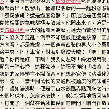
芯
，並且有一層淡淡的、
保時捷零件
熱氣騰騰的
頂部冒出，散發出一種難以名狀的——麵粉蒸煮
「麵粉焦慮？還是過度發酵？」廖沾沾是個醬料
食物相關的氣味都極度敏感。他聞出來了，這是
度
汽車材料
巨大的麵團因為壓力過大而散發出的
行人陷入了混亂。汽車不知道該走還是該停，因
方向看，都是綠燈。一個穿著西裝的男人小心翼
路中央，搖下車窗，對著紅綠燈大喊：「喂！你
嚕？你倒是紅一下啊！我要向左轉！綠燈沒用啊
覺到一陣心悸。這種氣味，這種不祥的「咕嚕」
聽到的家傳預言不謀而合。他想起家傳《沾醬秘
第一句：「當世間萬物的交通都被麵皮的氣味籠
綠、聲如湯沸時，便是宇宙水餃臨界點到來之時
五個地球年…怎麼這麼快？」廖沾沾猛地衝回店
，打開了一個藏在舊冰櫃後面的暗門。暗門裡放