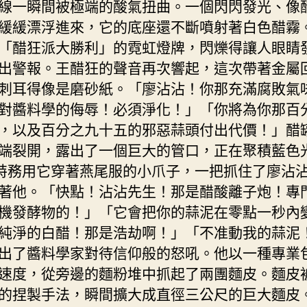
線一瞬間被極端的酸氣扭曲。一個閃閃發光、像
緩緩漂浮進來，它的底座還不斷噴射著白色醋霧
「醋狂派大勝利」的霓虹燈牌，閃爍得讓人眼睛
出警報。王醋狂的聲音再次響起，這次帶著金屬
刺耳得像是磨砂紙。「廖沾沾！你那充滿腐敗氣
對醬料學的侮辱！必須淨化！」「你將為你那百
，以及百分之九十五的邪惡蒜頭付出代價！」醋
端裂開，露出了一個巨大的管口，正在聚積藍色
99特務用它穿著燕尾服的小爪子，一把抓住了廖沾
著他。「快點！沾沾先生！那是醋酸離子炮！專
機發酵物的！」「它會把你的蒜泥在零點一秒內
純淨的白醋！那是浩劫啊！」「不准動我的蒜泥
出了醬料學家對待信仰般的怒吼。他以一種專業
速度，從旁邊的麵粉堆中抓起了兩團麵皮。麵皮
的捏製手法，瞬間擴大成直徑三公尺的巨大麵皮