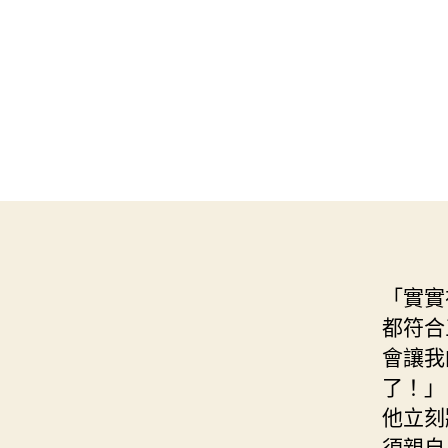
「實實
都符合
會讓我
了！」
他立刻
須親自