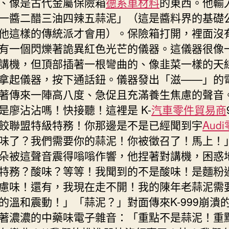
、像是古代金屬保險箱
德系車材料
的東西。他輸
一醬二醋三油四辣五蒜泥」（這是醬料界的基礎
他這樣的傳統派才會用）。保險箱打開，裡面沒
有一個閃爍著詭異紅色光芒的儀器。這儀器很像
講機，但頂部插著一根彎曲的、像韭菜一樣的天
拿起儀器，按下通話鈕。儀器發出「滋——」的
著傳來一陣高八度、急促且充滿養生焦慮的聲音
是廖沾沾嗎！快接聽！這裡是 K-
汽車零件貿易商
餃聯盟特級特務！你那邊是不是已經聞到宇
Aud
味了？我們需要你的蒜泥！你被徵召了！馬上！
朵被這聲音震得嗡嗡作響，他捏著對講機，困惑
特務？酸味？等等！我聞到的不是酸味！是麵粉
慮味！還有，我現在走不開！我的陳年老蒜泥需
的溫和震動！」「蒜泥？」對面傳來K-999崩潰
著濃濃的中藥味電子雜音：「重點不是蒜泥！重點