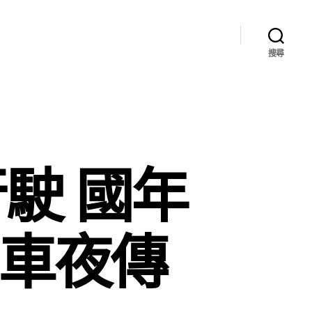
搜尋
駛 國年
系車夜傳