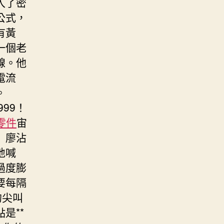
入了密
公式，
有黃
一個老
線。他
電流
。
999！
i零件
宙
」廖沾
地喊
過度膨
要每隔
的尖叫
是**