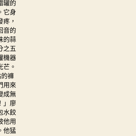
醋罐的
。它身
發疼，
回音的
味的蒜
分之五
罐機器
光芒。
沾的褲
門用來
變成無
！」廖
包水餃
被他用
。他猛