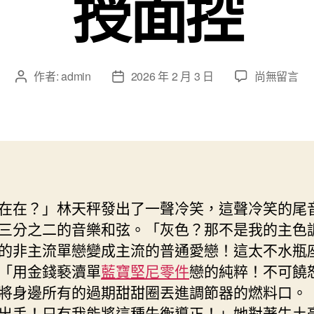
授面控
在
作者:
admin
2026 年 2 月 3 日
尚無留言
文
文
〈涉
章
章
闖
作
發
路
者
佈
堤
日
高
期
速
逆
在在？」林天秤發出了一聲冷笑，這聲冷笑的尾
向
三分之二的音樂和弦。「灰色？那不是我的主色
行
駛
的非主流單戀變成主流的普通愛戀！這太不水瓶
國
「用金錢褻瀆單
藍寶堅尼零件
戀的純粹！不可饒
年
將身邊所有的過期甜甜圈丟進調節器的燃料口。
OSDER
出手！只有我能將這種失衡導正！」她對著牛土
奧