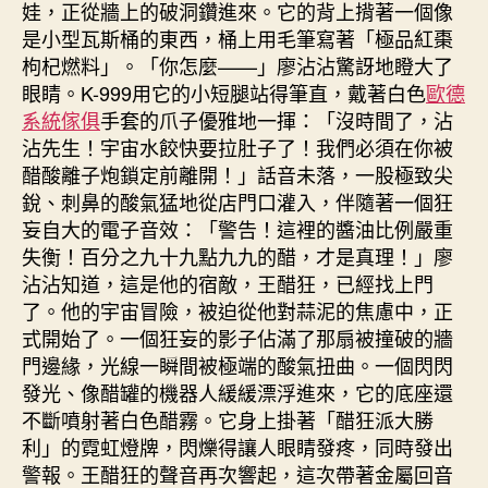
娃，正從牆上的破洞鑽進來。它的背上揹著一個像
是小型瓦斯桶的東西，桶上用毛筆寫著「極品紅棗
枸杞燃料」。「你怎麼——」廖沾沾驚訝地瞪大了
眼睛。K-999用它的小短腿站得筆直，戴著白色
歐德
系統傢俱
手套的爪子優雅地一揮：「沒時間了，沾
沾先生！宇宙水餃快要拉肚子了！我們必須在你被
醋酸離子炮鎖定前離開！」話音未落，一股極致尖
銳、刺鼻的酸氣猛地從店門口灌入，伴隨著一個狂
妄自大的電子音效：「警告！這裡的醬油比例嚴重
失衡！百分之九十九點九九的醋，才是真理！」廖
沾沾知道，這是他的宿敵，王醋狂，已經找上門
了。他的宇宙冒險，被迫從他對蒜泥的焦慮中，正
式開始了。一個狂妄的影子佔滿了那扇被撞破的牆
門邊緣，光線一瞬間被極端的酸氣扭曲。一個閃閃
發光、像醋罐的機器人緩緩漂浮進來，它的底座還
不斷噴射著白色醋霧。它身上掛著「醋狂派大勝
利」的霓虹燈牌，閃爍得讓人眼睛發疼，同時發出
警報。王醋狂的聲音再次響起，這次帶著金屬回音