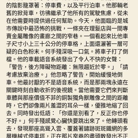
的陰影籠罩著：停車費，以及平行泊車。他那輛老
舊的掀背車，彷彿繼承了他所有的駕駛焦慮，從未
在他需要時提供過任何幫助。今天，他面臨的是城
市傳說中最恐怖的挑戰，一條夾在理髮店與一間專
賣金屬雕像的畫廊之間的窄巷。一個看起來比他車
子尺寸小上三十公分的停車格，上面還灑著一層可
疑的白色粉末。何手殘深吸一口氣。將車子打了倒
檔。他的車載語音系統發出了令人不快的女聲：
「警告，後方障礙物距離：無限趨近於零。」「請
考慮放棄治療。」他忽略了警告，開始緩慢地倒
車。他最討厭的不是語音系統，而是那兩塊永遠在
關鍵時刻自動收折的後視鏡。當他需要它們來判斷
車體與那座價值不菲的銅製獨角獸雕像之間的距離
時，它們卻像兩片羞澀的耳朵一樣，優雅地縮了回
去。同時發出低語：「你還是別看了，反正你也停
不好。」何手殘感覺心臟快要跳出來了。他轉頭看
去，發現那座高聳入雲、覆蓋著鏽跡斑斑鐵網的多
層機械式停車塔，正在那片窄巷的盡頭散發出不正