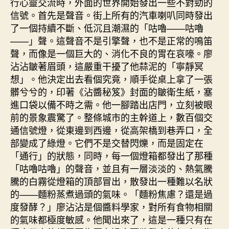
行心靈交流時，外面的世界開始發出一些不對勁的
信號。首先是聲音。街上所有的汽車喇叭同時發出
了一個持續不斷、低沉且潮濕的「咕嚕——咕嚕
——」聲。這聲音不是引擎聲，也不是正常的鳴笛
聲，而像是一個巨大的、消化不良的胃在哀嚎。廖
沾沾皺著眉頭，這嚴重干擾了他蒜泥的「寧靜冥
想」。他決定出去看個究竟，順手從桌上拿了一張
髒兮兮的，印著《沾醬秘笈》封面的皺衛生紙，塞
進口袋以備不時之需。他一腳踏出店門，立刻被眼
前的景象震驚了。整條城市的主幹道上，數百個交
通信號燈，從東邊到西邊，從高架橋到巷弄口，全
部變成了綠燈。它們不是交替閃爍，而是固定在
「通行」的狀態，同時，每一個燈箱都發出了那種
「咕嚕咕嚕」的聲音，並且有一層淡淡的、熱氣騰
騰的白霧從燈箱的頂部冒出，散發出一種難以名狀
的——麵粉蒸煮過頭的氣味。「麵粉焦慮？還是過
度發酵？」廖沾沾是個醬料學家，對所有食物相關
的氣味都極度敏感。他聞出來了，這是一種只有在