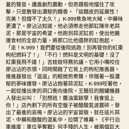
蓋的聲音。護盾劇烈震動，但奇蹟般地擋住了攻
擊，只是散發出濃郁的麵香。「這麵皮的延展性！
完美！但撐不了太久！」K-999焦急地大喊，中藥味
更濃了。廖沾沾知道，他必須帶走他那缸陳年老蒜
泥，那是宇宙的希望。他跑到蒜泥缸前，使出他搬
運食材的全部力量，將那口比他還胖的缸抱起。
「走！K-999！我們要從後院逃跑！別再管你的紅棗
枸杞燃料了！」「不行！燃料是文明的基礎！沒了
紅棗我飛不遠！」吉娃娃特務抗議。它用小嘴咬住
廖沾沾的衣領，同時開啟了它背上的枸杞推進器。
推進器發出「滋滋」的輕微煎煮聲，伴隨著一股濃
郁的蔘味爆發。廖沾沾抱著蒜泥缸、K-999咬著他，
一起從撞出來的洞口衝向後院。王醋狂的醋罐機器
人發出尖叫：「別想逃！醬油黨餘孽！我會追上
你！」店內剩下的所有空盤子被醋酸氣波震碎，發
出了最後的哀鳴。廖沾沾的宇宙冒險，就在這片蒜
泥、中藥和醋酸的混亂中，拉開了帷幕。《平行泊
車維度：車位爭奪戰》何手殘的人生，被兩個巨大