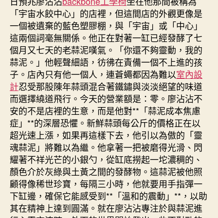
日預兆廖沾沾
backbone工學椅
坐在他那間被稱為
「宇宙水餃中心」的店裡，但這間店的外觀更像是
一個被遺棄的藍色塑膠棚，與「宇宙」或「中心」
這兩個詞毫無關係。他正在對著一缸已經發酵了七
個月又七天的老蒜泥嘆氣。「你還不夠靈動，我的
蒜泥。」他輕聲細語，彷彿在責備一個不上進的孩
子。店內只有他一個人，連蒼蠅都因為難以
室內設
計
忍受那股陳年蒜頭混合著鐵鏽與淡淡絕望的味道
而選擇繞道飛行。今天的營業額是：零。廖沾沾不
安的不是店裡的生意，而是他對**「蒜泥成本焦慮
症」**的深層恐懼。新鮮蒜頭每公斤的價格正在以
超光速上漲，如果再這樣下去，他引以為傲的「靈
魂蒜泥」將難以為繼。他拿著一把被磨得光滑、閃
耀著不祥光芒的小銀勺，從缸底撈起一坨濃稠的、
顏色介於灰綠與土黃之間的發酵物。這蒜泥被他照
顧得像稀世珍寶，每隔三小時，他就要用手指彈一
下缸邊，確保它能感受到**「溫和的震動」**，以助
其在精神上達到圓滿。就在廖沾沾專注於與蒜泥進