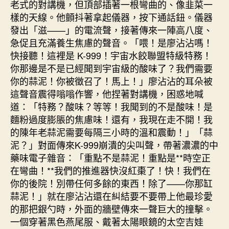
老式的對講機，但頂部插著一根彎曲的、像韭菜一
樣的天線。他顫抖著拿起儀器，按下通話鈕。儀器
發出「滋——」的電流聲，接著傳來一陣高八度、
急促且充滿養生焦慮的聲音。「喂！是廖沾沾嗎！
快接聽！這裡是 K-999！宇宙水餃聯盟特級特務！
你那邊是不是已經聞到宇宙級的酸味了？我們需要
你的蒜泥！你被徵召了！馬上！」廖沾沾的耳朵被
這聲音震得嗡嗡作響，他捏著對講機，困惑地喊
道：「特務？酸味？等等！我聞到的不是酸味！是
麵粉過度膨脹的焦慮味！還有，我現在走不開！我
的陳年老蒜泥需要每隔三小時的溫和震動！」「蒜
泥？」對面傳來K-999崩潰的尖叫聲，帶著濃濃的中
藥味電子雜音：「重點不是蒜泥！重點是**時空正
在彎曲！**我們的推進器快沒紅棗了！快！我們在
你的後院！別帶任何多餘的東西！除了——你那缸
蒜泥！」就在廖沾沾還在糾結要不要帶上他最珍愛
的那把銀勺時，外面的牆壁傳來一聲巨大的撞擊。
一個穿著黑色燕尾服、戴著太陽眼鏡的太空吉娃