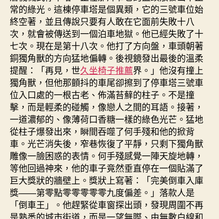
常的綠光。這棟停車塔是個異類，它的三號車位始
終空著，並且傳說只要有人敢在它面前失敗十八
次，就會被傳送到一個泊車地獄。他已經失敗了十
七次。現在是第十八次。他打了方向盤，車頭朝著
銅獨角獸的方向猛地偏轉。後視鏡發出最後的溫柔
提醒：「再見，世
久坐椅子推薦
界。」他沒有撞上
獨角獸，但他那顫抖的車尾卻擦到了停車塔三號車
位入口處的一根古老、佈滿苔蘚的柱子。不是撞
擊，而是輕柔的碰觸，像戀人之間的耳語。接著，
一道濃郁的、像薄荷口香糖一樣的綠色光芒。猛地
從柱子爆發出來，瞬間吞噬了何手殘和他的掀背
車。光芒消失後，窄巷恢復了平靜，只剩下獨角獸
雕像一臉困惑的表情。何手殘感覺一陣天旋地轉，
等他回過神來，他的車子竟然垂直停在一個貼滿了
巨大獎狀的牆壁上。獎狀上寫著：「完美倒車入庫
獎——第零點零零零零零九度偏差。」落款人是
「倒車王」。他趕緊從車窗探出頭，發現周圍不再
是熟悉的城市街道，而是一望無際、由無數白線和