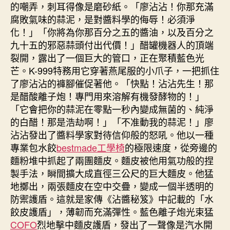
的嘲弄，刺耳得像是磨砂紙。「廖沾沾！你那充滿
腐敗氣味的蒜泥，是對醬料學的侮辱！必須淨
化！」「你將為你那百分之五的醬油，以及百分之
九十五的邪惡蒜頭付出代價！」醋罐機器人的頂端
裂開，露出了一個巨大的管口，正在聚積藍色光
芒。K-999特務用它穿著燕尾服的小爪子，一把抓住
了廖沾沾的褲腳催促著他。「快點！沾沾先生！那
是醋酸離子炮！專門用來溶解有機發酵物的！」
「它會把你的蒜泥在零點一秒內變成無菌的、純淨
的白醋！那是浩劫啊！」「不准動我的蒜泥！」廖
沾沾發出了醬料學家對待信仰般的怒吼。他以一種
專業包水餃
bestmade工學椅
的極限速度，從旁邊的
麵粉堆中抓起了兩團麵皮。麵皮被他用氣功般的捏
製手法，瞬間擴大成直徑三公尺的巨大麵皮。他猛
地擲出，兩張麵皮在空中交疊，變成一個半透明的
防禦護盾。這就是家傳《沾醬秘笈》中記載的「水
餃皮護盾」，薄韌而充滿彈性。藍色離子炮光束猛
COFO
烈地擊中麵皮護盾，發出了一聲像是汽水開