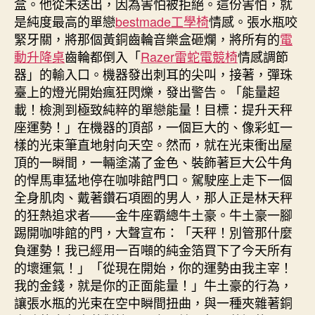
盒。他從未送出，因為害怕被拒絕。這份害怕，就
是純度最高的單戀
bestmade工學椅
情感。張水瓶咬
緊牙關，將那個黃銅齒輪音樂盒砸爛，將所有的
電
動升降桌
齒輪都倒入「
Razer雷蛇電競椅
情感調節
器」的輸入口。機器發出刺耳的尖叫，接著，彈珠
臺上的燈光開始瘋狂閃爍，發出警告。「能量超
載！檢測到極致純粹的單戀能量！目標：提升天秤
座運勢！」在機器的頂部，一個巨大的、像彩虹一
樣的光束筆直地射向天空。然而，就在光束衝出屋
頂的一瞬間，一輛塗滿了金色、裝飾著巨大公牛角
的悍馬車猛地停在咖啡館門口。駕駛座上走下一個
全身肌肉、戴著鑽石項圈的男人，那人正是林天秤
的狂熱追求者——金牛座霸總牛土豪。牛土豪一腳
踢開咖啡館的門，大聲宣布：「天秤！別管那什麼
負運勢！我已經用一百噸的純金箔買下了今天所有
的壞運氣！」「從現在開始，你的運勢由我主宰！
我的金錢，就是你的正面能量！」牛土豪的行為，
讓張水瓶的光束在空中瞬間扭曲，與一種夾雜著銅