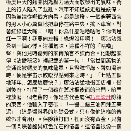
極度巨大的麵團因為壓力過大而散發出的氣味。街
上的行人陷入了混亂。汽車不知道該走還是該停，
因為無論從哪個方向看，都是綠燈。一個穿著西裝
的男人小心翼翼地把車停在路中央，搖下車窗，對
著紅綠燈大喊：「喂！你為什麼咕嚕咕嚕？你倒是
紅一下啊！我要向左轉！綠燈沒用啊！」廖沾沾感
覺到一陣心悸。這種氣味，這種不祥的「咕嚕」
聲，與他兒時聽到的家傳預言不謀而合。他想起家
傳《沾醬秘笈》裡記載的第一句：「當世間萬物的
交通都被麵皮的氣味籠罩，且燈號恒綠、聲如湯沸
時，便是宇宙水餃臨界點到來之時。」「七點五個
地球年…怎麼這麼快？」廖沾沾猛地衝回店裡，衝
到後廚，打開了一個藏在舊冰櫃後面的暗門。暗門
裡放著一個老舊的、像是古代金屬保
巧寓設計
險箱
的東西。他輸入了密碼：「一醬二醋三油四辣五蒜
泥」（這是醬料界的基礎公式，只有像他這樣的傳
統派才會用）。保險箱打開，裡面沒有黃金，只有
一個閃爍著詭異紅色光芒的儀器。這儀器很像一個