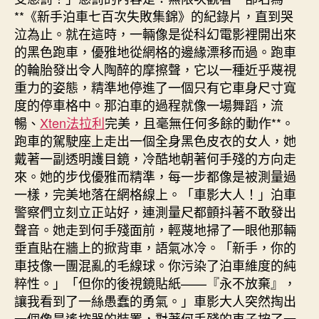
**《新手泊車七百次失敗集錦》的紀錄片，直到哭
泣為止。就在這時，一輛像是從科幻電影裡開出來
的黑色跑車，優雅地從網格的邊緣漂移而過。跑車
的輪胎發出令人陶醉的摩擦聲，它以一種近乎蔑視
重力的姿態，精準地停進了一個只有它車身尺寸寬
度的停車格中。那泊車的過程就像一場舞蹈，流
暢、
Xten法拉利
完美，且毫無任何多餘的動作**。
跑車的駕駛座上走出一個全身黑色皮衣的女人，她
戴著一副透明護目鏡，冷酷地朝著何手殘的方向走
來。她的步伐優雅而精準，每一步都像是被測量過
一樣，完美地落在網格線上。「車影大人！」泊車
警察們立刻立正站好，連測量尺都顫抖著不敢發出
聲音。她走到何手殘面前，輕蔑地掃了一眼他那輛
垂直貼在牆上的掀背車，語氣冰冷。「新手，你的
車技像一團混亂的毛線球。你污染了泊車維度的純
粹性。」「但你的後視鏡貼紙——『永不放棄』，
讓我看到了一絲愚蠢的勇氣。」車影大人突然掏出
一個像是遙控器的裝置，對著何手殘的車子按了一