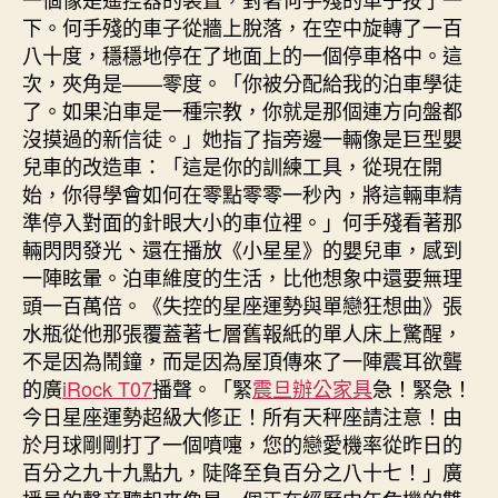
下。何手殘的車子從牆上脫落，在空中旋轉了一百
八十度，穩穩地停在了地面上的一個停車格中。這
次，夾角是——零度。「你被分配給我的泊車學徒
了。如果泊車是一種宗教，你就是那個連方向盤都
沒摸過的新信徒。」她指了指旁邊一輛像是巨型嬰
兒車的改造車：「這是你的訓練工具，從現在開
始，你得學會如何在零點零零一秒內，將這輛車精
準停入對面的針眼大小的車位裡。」何手殘看著那
輛閃閃發光、還在播放《小星星》的嬰兒車，感到
一陣眩暈。泊車維度的生活，比他想象中還要無理
頭一百萬倍。《失控的星座運勢與單戀狂想曲》張
水瓶從他那張覆蓋著七層舊報紙的單人床上驚醒，
不是因為鬧鐘，而是因為屋頂傳來了一陣震耳欲聾
的廣
iRock T07
播聲。「緊
震旦辦公家具
急！緊急！
今日星座運勢超級大修正！所有天秤座請注意！由
於月球剛剛打了一個噴嚏，您的戀愛機率從昨日的
百分之九十九點九，陡降至負百分之八十七！」廣