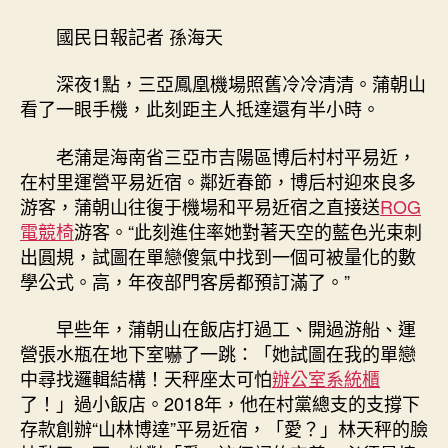
億
嵐
國民日報記者 孫海天
系
統
深夜1點，三亞鳳凰機場照舊冷冷清清。蒲朝山
傢
看了一眼手機，此刻距主人抵達還有半小時。
俱
玩
老蒲是海南省三亞市吉陽區博后村村平易近，
帶
在村里運營平易近宿。鄰近春節，博后村迎來良多
旺
博
游客，蒲朝山往復于機場和平易近宿之直接送
ROG
后
電競椅
游客。“此刻進住率她對著天空的藍色光束刺
村〉
出圓規，試圖在單戀傻氣中找到一個可被量化的數
中
學公式。高，年夜部門客房都預訂滿了。”
早些年，蒲朝山在飯店打過工、開過游船、運
營張水瓶在地下室嚇了一跳：「她試圖在我的單戀
中尋找邏輯結構！天秤座太可怕
辦公室系統櫃
了！」過小飯店。2018年，他在村黨總支的支撐下
存款創辦“山林博達”平易近宿，「愛？」林天秤的臉