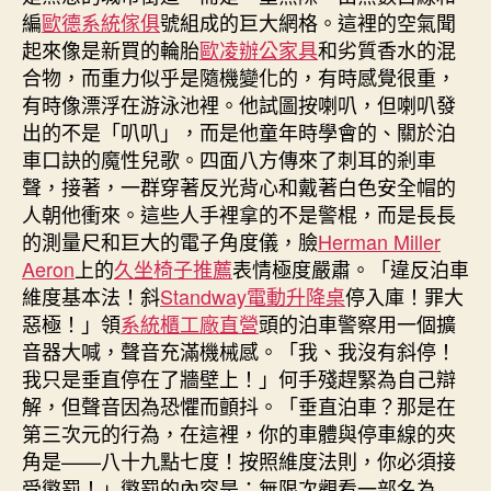
編
歐德系統傢俱
號組成的巨大網格。這裡的空氣聞
起來像是新買的輪胎
歐凌辦公家具
和劣質香水的混
合物，而重力似乎是隨機變化的，有時感覺很重，
有時像漂浮在游泳池裡。他試圖按喇叭，但喇叭發
出的不是「叭叭」，而是他童年時學會的、關於泊
車口訣的魔性兒歌。四面八方傳來了刺耳的剎車
聲，接著，一群穿著反光背心和戴著白色安全帽的
人朝他衝來。這些人手裡拿的不是警棍，而是長長
的測量尺和巨大的電子角度儀，臉
Herman Miller
Aeron
上的
久坐椅子推薦
表情極度嚴肅。「違反泊車
維度基本法！斜
Standway電動升降桌
停入庫！罪大
惡極！」領
系統櫃工廠直營
頭的泊車警察用一個擴
音器大喊，聲音充滿機械感。「我、我沒有斜停！
我只是垂直停在了牆壁上！」何手殘趕緊為自己辯
解，但聲音因為恐懼而顫抖。「垂直泊車？那是在
第三次元的行為，在這裡，你的車體與停車線的夾
角是——八十九點七度！按照維度法則，你必須接
受懲罰！」懲罰的內容是：無限次觀看一部名為