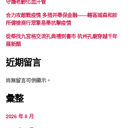
守護老齡化血汗管
合力攻敵戰疫情 多措并舉保金融——轄區城森和診
所健檢商行眾擎易舉抗擊疫情
從祭找九宮格交流孔典禮到書市 杭州孔廟穿越千年
展新顏
近期留言
尚無留言可供顯示。
彙整
2026 年 8 月