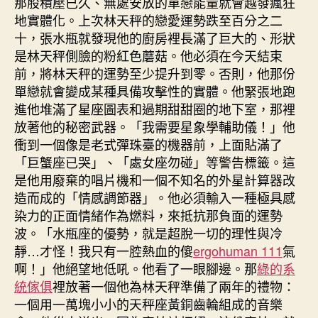
那股積壓已久、無處安放的單戀能量就會越發瘋狂
地實體化。上次林天秤的戀愛運勢跌至百分之二
十，張水瓶就發現他的廚房裡長滿了巨大的、形狀
是林天秤側臉的粉紅色蘑菇。他必須在今天結束
前，將林天秤的運勢至少提升到零。否則，他那份
單戀就會變成某種具備攻擊性的實體。他緊張地跑
進他堆滿了星座圖表和過期甜甜圈的地下室，那裡
放著他的秘密武器。「我需要星象學輔助儀！」他
衝到一個像是老式彈珠臺的機器前，上面貼滿了
「巨蟹座已哭」、「處女座勿碰」等警告標籤。這
是他用廢棄的唱片機和一個不知名的外星計算器改
造而成的「情感調節器」。他必須輸入一種極具感
染力的正面情緒作為燃料，來抵抗那負面的運勢
波。「水瓶座的優勢，就是超脫一切的理性與冷
靜…才怪！我只有一腔熱血的傻
ergohuman 111
氣
啊！」他絕望地低吼。他看了一眼腳邊。那
綠的系
統傢俱
裡放著一個他為林天秤準備了兩年的禮物：
一個用一萬塊小小的天秤座黃銅齒輪組成的音樂