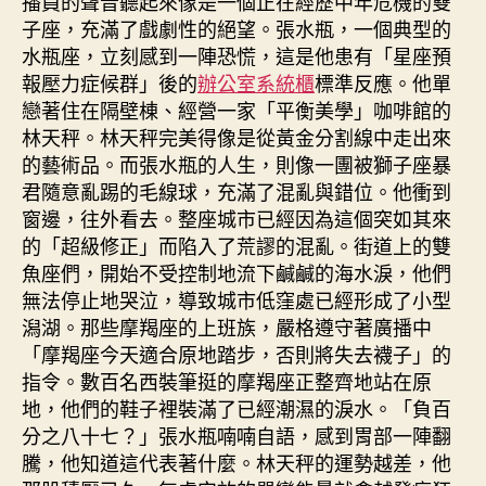
播員的聲音聽起來像是一個正在經歷中年危機的雙
子座，充滿了戲劇性的絕望。張水瓶，一個典型的
水瓶座，立刻感到一陣恐慌，這是他患有「星座預
報壓力症候群」後的
辦公室系統櫃
標準反應。他單
戀著住在隔壁棟、經營一家「平衡美學」咖啡館的
林天秤。林天秤完美得像是從黃金分割線中走出來
的藝術品。而張水瓶的人生，則像一團被獅子座暴
君隨意亂踢的毛線球，充滿了混亂與錯位。他衝到
窗邊，往外看去。整座城市已經因為這個突如其來
的「超級修正」而陷入了荒謬的混亂。街道上的雙
魚座們，開始不受控制地流下鹹鹹的海水淚，他們
無法停止地哭泣，導致城市低窪處已經形成了小型
潟湖。那些摩羯座的上班族，嚴格遵守著廣播中
「摩羯座今天適合原地踏步，否則將失去襪子」的
指令。數百名西裝筆挺的摩羯座正整齊地站在原
地，他們的鞋子裡裝滿了已經潮濕的淚水。「負百
分之八十七？」張水瓶喃喃自語，感到胃部一陣翻
騰，他知道這代表著什麼。林天秤的運勢越差，他