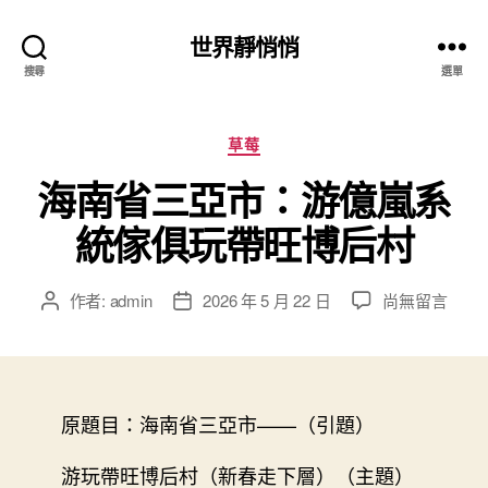
世界靜悄悄
搜尋
選單
分
草莓
類
海南省三亞市：游億嵐系
統傢俱玩帶旺博后村
在
作者:
admin
2026 年 5 月 22 日
尚無留言
文
文
〈海
章
章
南
作
發
省
者
佈
三
日
亞
原題目：海南省三亞市——（引題）
期
市：
游
游玩帶旺博后村（新春走下層）（主題）