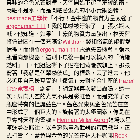
臭味的金色光芒對撞。天空開始下起了荒謬的雨。
雨點不是水，而是閃耀著淚光的小小黃銅齒輪。
bestmade工學椅
「不行！金牛座的物質力量太強了
ergohuman 111
！我的單戀被汙染了！」張水瓶大
喊。他知道，如果牛土豪的物質力量勝出，林天秤
將會被困在一個充滿金
Wilkhahn
錢和俗氣的虛假愛
情裡，而他將
ergohuman 111
永遠失去機會。張水
瓶看向那機器，還剩下最後一個可以輸入的「情緒
燃料」口。他迅速撕下了貼在他背後衣領上，那張
寫著「我就是個單戀傻瓜」的標籤，丟了進去。他
必須用自己最真實的「傻氣」去對抗金牛座的
Razer
雷蛇電競椅
「霸氣」！調節器再次發出轟鳴，這一
次，射向天空的光束不再是彩虹色，而是充滿了水
瓶座特有的怪誕藍色**。藍色光束與金色光芒在空
中形成了一個巨大的、旋轉著的太極圖案，像是在
爭奪林天秤的靈魂。
Herman Miller Aeron
這場以星
座運勢為賭注、以單戀能量為武器的荒唐戰爭，正
式打響了。藍色與金色的光芒在林天秤咖啡
iRock