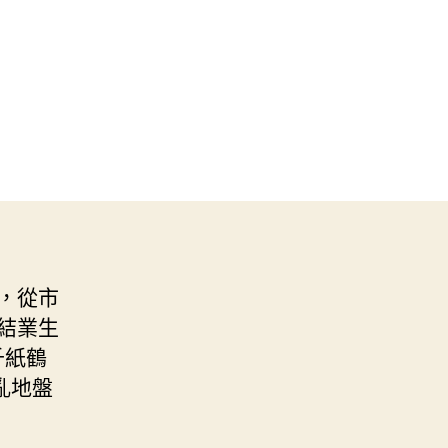
，從市
結業生
千紙鶴
亂地盤