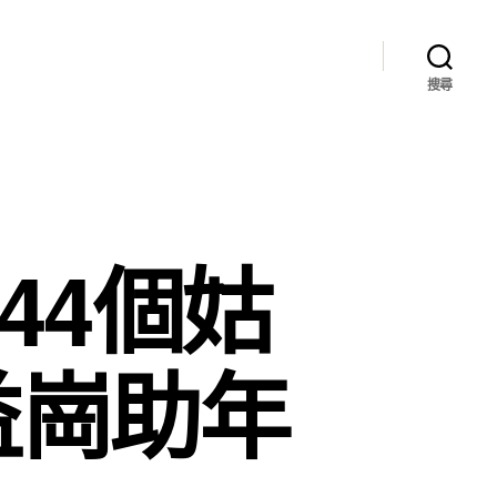
搜尋
44個姑
益崗助年