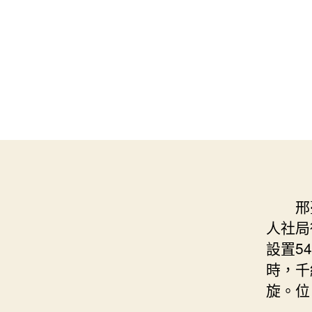
邢
人社局
設置5
時，千
旋。位