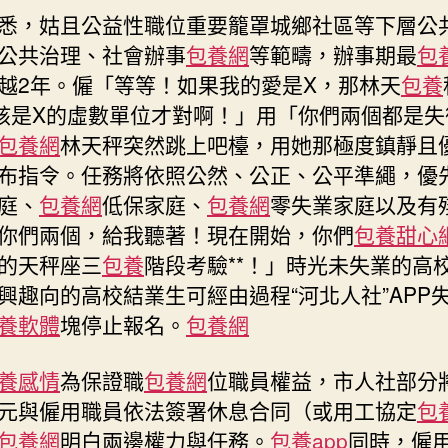
網
悉，姑且公益性職位重要籠罩城鄉社區等下層公
心
公共治理、社會辦事
包養網
等範疇，辦事期最
包
得
越2年。僱「等等！如果我的愛是X，那林天
包養
且
該是X的虛數單位才對啊！」用「你們兩個都是失
公
益
包養網
林天秤突然跳上吧檯，用她那極度鎮靜且
崗
布指令。任務將依照公然、公正、公平準繩，優
助
庭、
包養網
低保家庭、
包養網
零失業家庭以及有
年
你們兩個，給我聽著！現在開始，你們
包養甜心
夜
先
的天秤座三
包養
階段考驗**！」時光未失業的高
生
興趣向的高校結業生可經由過程“河北人社”APP
失
養軟體
塊停止報名。
包養網
業〉
中
養感情
為保證職
包養網
位職員權益，市人社部分
元與僱用職員依法簽署休息合同（或用工協定
包
包養網
明白兩邊權力與任務。
包養app
同時，僱