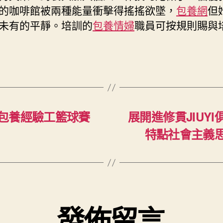
的咖啡館被兩種能量衝擊得搖搖欲墜，
包養網
但
未有的平靜。培訓的
包養情婦
職員可按規則賜與
包養經驗工籃球賽
展開進修貫JIUY
特點社會主義
發佈留言