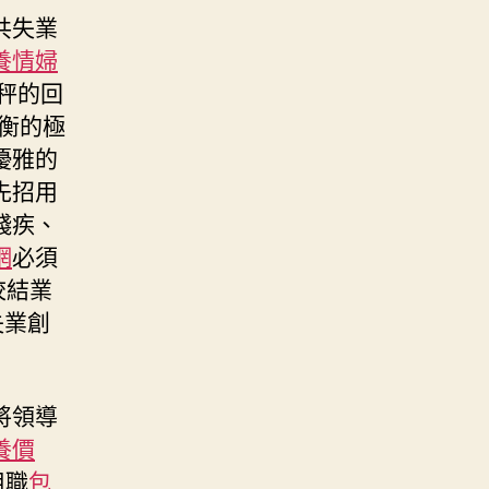
共失業
養情婦
秤的回
衡的極
優雅的
先招用
殘疾、
網
必須
校結業
失業創
將領導
養價
用職
包