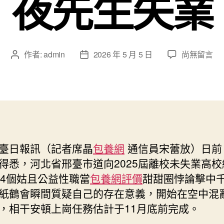
夜先生失業
在
作者:
admin
2026 年 5 月 5 日
尚無留言
文
文
〈河
章
章
北
作
發
省
者
佈
邢
日
臺
期
市
設
臺日報訊（記者席晶
包養網
通信員宋蕾放）日前
置
得悉，河北省邢臺市道向2025屆離校未失業高校
544
個
44個姑且公益性職當
包養網評價
甜甜圈悖論擊中
姑
紙鶴會瞬間質疑自己的存在意義，開始在空中混
專
，相干安頓上崗任務估計于11月底前完成。
包
養