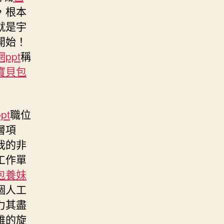
，根本
就是宇
開始！
ppt
稱
寶貝包
pt
職位
層項
我的非
工作單
包養妹
個人工
力其盡
雅的旋