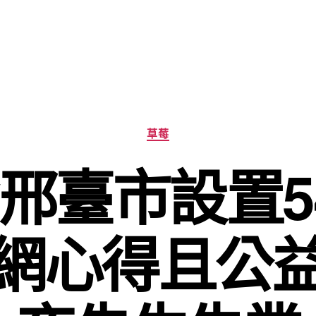
分
草莓
類
邢臺市設置5
網心得且公