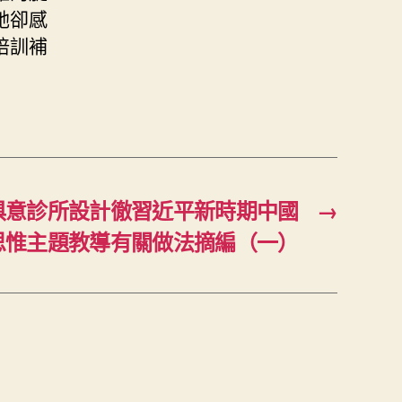
她卻感
培訓補
I俱意診所設計徹習近平新時期中國
→
思惟主題教導有關做法摘編（一）