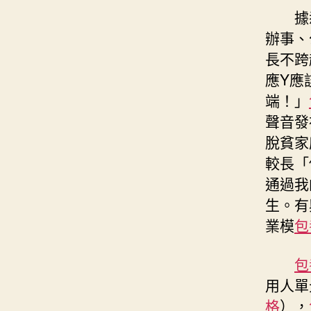
據
辦事、
長不跨
應Y應
端！」
聲音發
脫貧家
較長「
通過我
生。有
業模
包
包
用人單
格
），