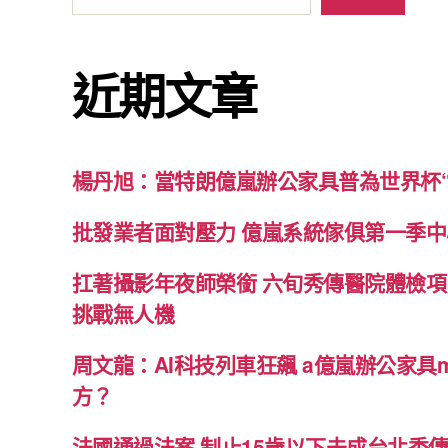
近期文章
楊丹旭：當特朗億嵐辦公家具普為世界杯“
批發業者面對壓力 億嵐系統傢俱第一季中心
扛著攝影年夜師榮銜 六旬秀傳醫院體檢項
挑戰無人機
周文龍：AI科技列車狂飆 a億嵐辦公家具me
方？
法國通過法案 制止15歲以下未成台北秀