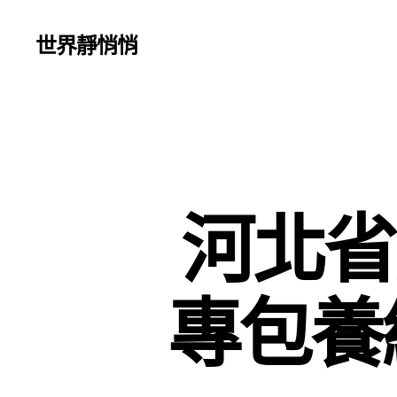
世界靜悄悄
河北省
專包養