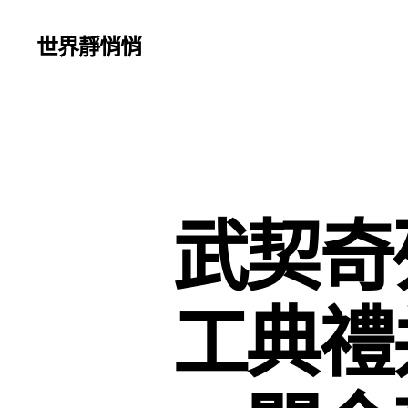
世界靜悄悄
武契奇
工典禮