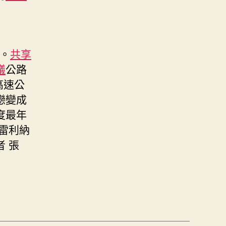
。
共享
議
公路
高速公
戀變成
度最年
普雷利納
 張