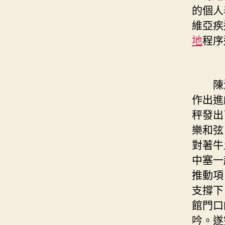
的個人
維亞疾
地
程序
陳波
作出進
秤發出
樂和弦
對著牛
中塞一
推動項
支撐下
館門口
吟。遂