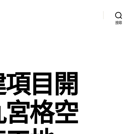
搜尋
建項目開
九宮格空