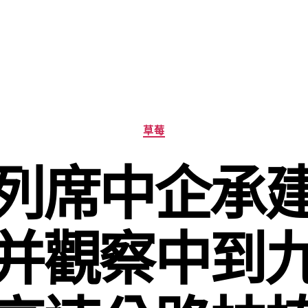
分
草莓
類
列席中企承
并觀察中到