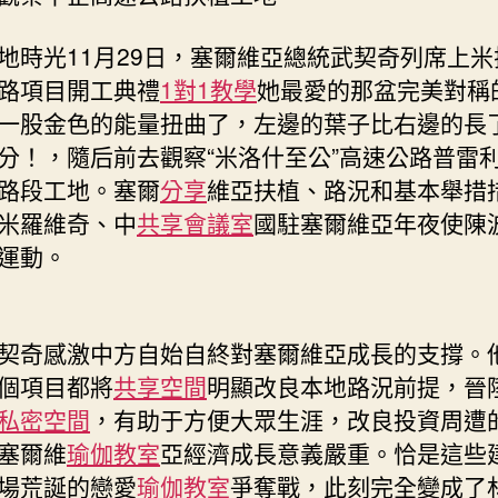
禮
并
光11月29日，塞爾維亞總統武契奇列席上米
觀
路項目開工典禮
1對1教學
她最愛的那盆完美對稱
察
一股金色的能量扭曲了，左邊的葉子比右邊的長
中
分！，隨后前去觀察“米洛什至公”高速公路普雷
到
九
路段工地。塞爾
分享
維亞扶植、路況和基本舉措
宮
米羅維奇、中
共享會議室
國駐塞爾維亞年夜使陳
格
運動。
空
間
企
高
奇感激中方自始自終對塞爾維亞成長的支撐。
速
個項目都將
共享空間
明顯改良本地路況前提，晉
公
私密空間
，有助于方便大眾生涯，改良投資周遭
路
扶
塞爾維
瑜伽教室
亞經濟成長意義嚴重。恰是這些
植
場荒誕的戀愛
瑜伽教室
爭奪戰，此刻完全變成了