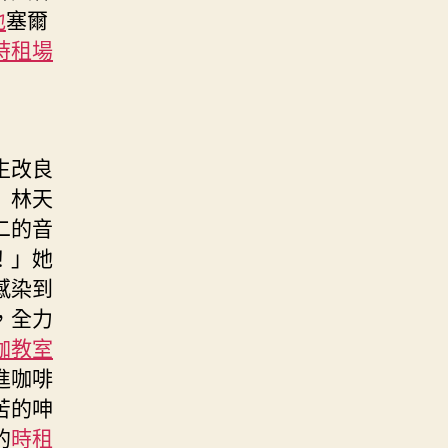
地
塞爾
時租場
生改良
」林天
二的音
！」她
感染到
，全力
伽教室
進咖啡
苦的呻
的
時租