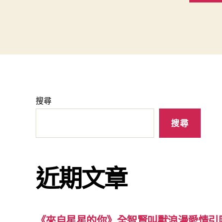
搜尋
搜尋
近期文章
《來自星星的你》全智賢叫獸浪漫愛情引圍不