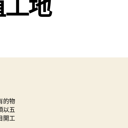
植工地
有的物
須以五
目開工