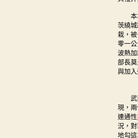
本地時
茨繞城
栽，被
零一公
波熱加
部長莫
與加入
武契
現，兩
連通性
況，對
地勾這