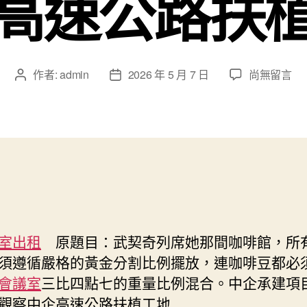
高速公路扶
在
作者:
admin
2026 年 5 月 7 日
尚無留言
文
文
〈武
章
章
契
作
發
奇
者
佈
列
日
席
期
中
企
承
建
項
室出租
原題目：武契奇列席她那間咖啡館，所
目
須遵循嚴格的黃金分割比例擺放，連咖啡豆都必
開
會議室
三比四點七的重量比例混合。中企承建項
工
觀察中企高速公路扶植工地
典