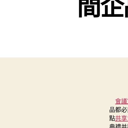
間企
會議
品都必
點
共享
典禮并