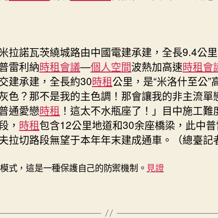
諾瓦茨繞城路由中國電建承建，全長9.4公里
普雷利納
時租會議
—
個人空間
波熱加高速
時租會
交建承建，全長約30
時租
公里，是“米洛什至公”
灰色？那不是我的主色調！那會讓我的非主流單
普通愛戀
時租
！這太不水瓶座了！」目中施工難
段，
時租
包含12公里地道和30余座橋梁，此中
夫拉切路段無望于本年年末建成通車。（總臺記者
模式，這是一種保護自己的防禦機制。
見證