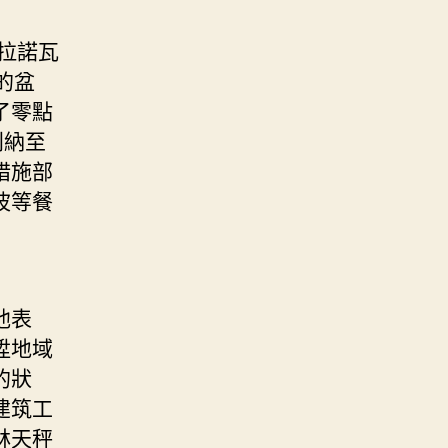
拉諾瓦
的盆
了零點
利納至
措施部
波等餐
他表
陞地域
的狀
建筑工
林天秤