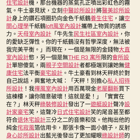
住宅設計
機，那台機器的蒸氣孔正噴出彩虹色的霧
遭
氣。牛土豪見狀，立刻
中醫診所設計
將
醫美診所設
網
計
身上的鑽石項圈扔向金色千紙鶴
養生住宅
，讓
空
襲
間心理學
千紙鶴
loft風室內設計
攜帶上物質的誘惑
新
力。
天母室內設計
「牛先生
民生社區室內設計
，你
航
的愛缺乏彈性。你的千紙鶴沒有哲學深度，無法被
啟
用
我完美平衡。」而現在，一個是無限的金錢物
大直
人
室內設計
慾，另一個是無
THE R3 寓所
限的
會所設
JIUYI
計
單戀傻氣，兩
親子空間設計
者都極端到讓她無
健
俱
康住宅
法平衡
豪宅設計
。牛土豪看到林天秤終於對
意
自己說話，興奮地大喊：「天秤！別擔心
私人招待
空
所設計
！我
禪風室內設計
用百萬現金
老屋翻新
買下
間
這棟樓，讓你隨意破壞！這就是愛！」「實實在
設
在？」林天秤
綠裝修設計
發出了一
遊艇設計
計
聲冷
設
工
計家豪宅
笑，這聲冷
日式住宅設計
笑的尾音甚至都
上
符合
退休宅設計
三分之二的音樂和弦。他掏出他的
飛
純金
侘寂風
箔信用卡，那張卡像一面小鏡子，反射
機
身心診所設計
出藍光後發出了更加耀眼
綠設計師
的
航