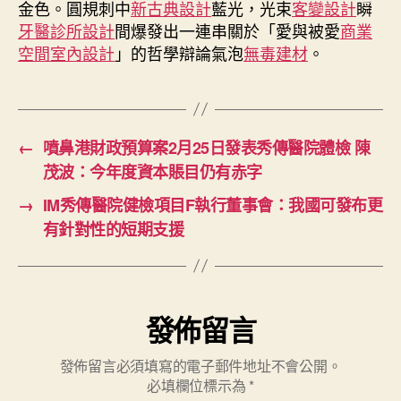
金色。圓規刺中
新古典設計
藍光，光束
客變設計
瞬
班
牙醫診所設計
間爆發出一連串關於「愛與被愛
商業
照
空間室內設計
」的哲學辯論氣泡
無毒建材
。
常〉
中
←
噴鼻港財政預算案2月25日發表秀傳醫院體檢 陳
茂波：今年度資本賬目仍有赤字
→
IM秀傳醫院健檢項目F執行董事會：我國可發布更
有針對性的短期支援
發佈留言
發佈留言必須填寫的電子郵件地址不會公開。
必填欄位標示為
*