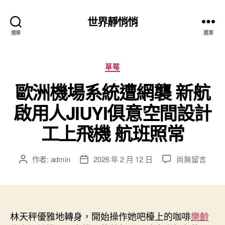
世界靜悄悄
搜尋
選單
分
草莓
類
歐洲機場系統遭網襲 新航
啟用人JIUYI俱意空間設計
工上飛機 航班照常
在
作者:
admin
2026 年 2 月 12 日
尚無留言
文
文
〈歐
章
章
洲
作
發
機
者
佈
場
日
系
林天秤優雅地轉身，開始操作她吧檯上的咖啡
期
樂齡
統