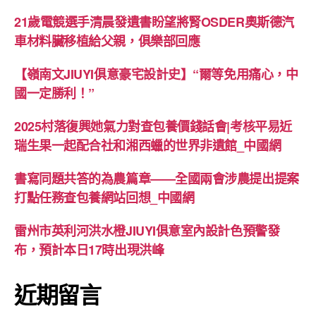
21歲電競選手清晨發遺書盼望將腎OSDER奧斯德汽
車材料臟移植給父親，俱樂部回應
【嶺南文JIUYI俱意豪宅設計史】“爾等免用痛心，中
國一定勝利！”
2025村落復興她氣力對查包養價錢話會|考核平易近
瑞生果一起配合社和湘西蠟的世界非遺館_中國網
書寫同題共答的為農篇章——全國兩會涉農提出提案
打點任務查包養網站回想_中國網
雷州市英利河洪水橙JIUYI俱意室內設計色預警發
布，預計本日17時出現洪峰
近期留言