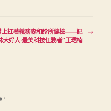
肩上扛著義務森和診所健檢——記
→
吉林大好人·最美科技任務者”王珺楠
為
*