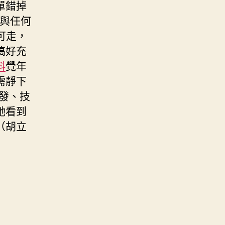
單錯掉
與任何
可走，
搞好充
料
覺年
需靜下
發、技
她看到
（胡立