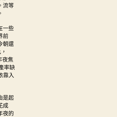
。流等
。
在一些
界前
今朝還
比，
年夜焦
國產率缺
依靠入
由是起
花成
年夜的