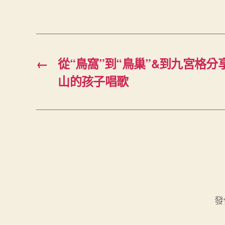
←
從“鳥窩”到“鳥巢”&到九宮格分享
山的孩子唱歌
發