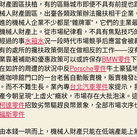
財產園區扶植，有的區縣城市即便不具有前提也
械人財產園區，出臺各類政策辦法攙扶相干企業
進的機械人企業不少都是“雜牌軍”，它們的主業
機械人財產上。從市場紀律看，不具有焦點技巧
經過的事
水箱水
況一段時代市場競爭后應當會被
有的處所的攙扶政策倒是在做相反的工作——沒
業靠著補助和優惠政策可以或許保存
BMW零件
下
在如許的周遭的狀況中反
Porsche零件
牛土豪猛
進咖啡館門口的一台老舊自動販賣機，販賣機發
。而不不難生長。業內專
台北汽車零件
家提示，
產今朝呈現“上虛火”癥狀，市場存在大批泡沫。
柯達零件
招致劣幣驅趕良幣景象，全部市場次序
福斯零件
由本錢一哄而上，機械人財產只能在低端產能上