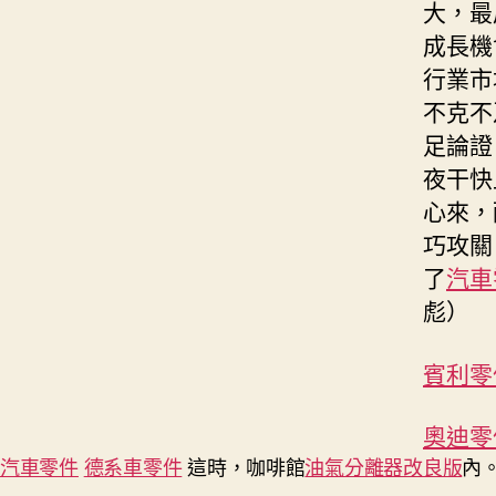
大，最
成長機
行業市
不克不
足論證
夜干快
心來，
巧攻關
了
汽車
彪）
賓利零
奧迪零
汽車零件
德系車零件
這時，咖啡館
油氣分離器改良版
內