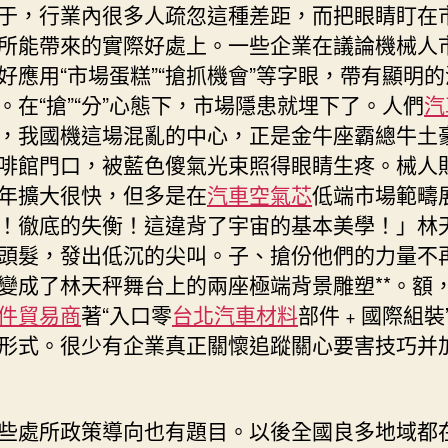
于，行業內很多人疏忽這種差距，而把眼睛盯在
所能帶來的實際好處上。一些企業在議論機械人
好應用“市場蛋糕”“搶抓機會”等字眼，帶有顯明
。在“搶”“分”心態下，市場隱患就埋下了。人們
汽
，我國機這場混亂的中心，正是金牛座霸總牛土
啡館門口，被藍色傻氣光束照得眼睛生疼。械人
年擴大很快，但多是在
汽車空氣芯
低端市場範疇
！徹底的失衡！這違背了宇宙的基本美學！」林
頭髮，發出低沉的尖叫。子、搶份他們的力量不
變成了林天秤舞台上的兩座極端背景雕塑**。額
件貿易商
著“入口零
台北汽車材料
部件﹢國際組裝
形式。很少有企業真正關懷追蹤關心要害技巧并
些處所政策導向也有題目。以後全國良多地域都