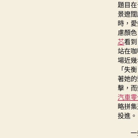
題目在
景遼闊
時，愛
慮顏色
芯
看到
站在咖
場近幾
「失衡
著她的
擊，而
汽車零
略拼集
投進。
一