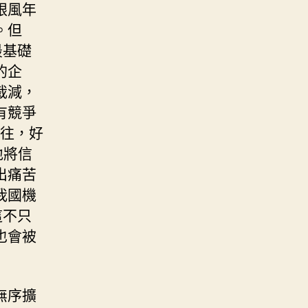
跟風年
。但
最基礎
的企
裁減，
有競爭
往，好
地將信
出痛苦
我國機
這不只
也會被
無序擴