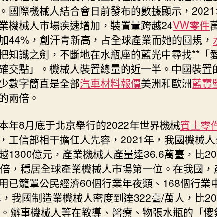
。國際機械人結合會日前發布的數據顯示，2021
台
北
業機械人市場疾速增加，裝置量跨越24
VW零件
汽
加44%，創汗青新高，占全球產業而她的圓規，
車
把知識之劍，不斷地在水瓶座的藍光中尋找**「
“泡
確交點」。機械人裝置總量的近一半。中國裝置
沫”〉
中
少數字簡直是全部
汽車材料報價
美洲和歐洲
藍寶
的兩倍。
本年8月底于北京舉行的2022年世界機械
賓士零
，工信部相干擔任人先容，2021年，我國機械人
越1300億元，產業機械人產量達36.6萬臺，比20
0倍，穩居全球產業機械人市場第一位。在我國，
用已籠罩公民經濟60個行業年夜類、168個行業
1年，我國制造業機械人密度到達322臺/萬人，比20
倍。辦事機械人等在教導、醫療、物張水瓶的「傻