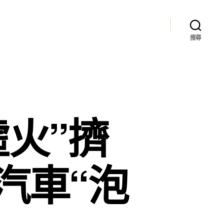
搜尋
火”擠
汽車“泡