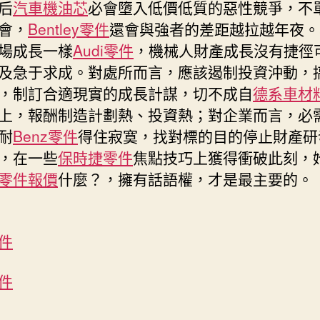
后
汽車機油芯
必會墮入低價低質的惡性競爭，不
會，
Bentley零件
還會與強者的差距越拉越年夜。
場成長一樣
Audi零件
，機械人財產成長沒有捷徑
及急于求成。對處所而言，應該遏制投資沖動，
，制訂合適現實的成長計謀，切不成自
德系車材
上，報酬制造計劃熱、投資熱；對企業而言，必
耐
Benz零件
得住寂寞，找對標的目的停止財產研
，在一些
保時捷零件
焦點技巧上獲得衝破此刻，
零件報價
什麼？，擁有話語權，才是最主要的。
件
件
。