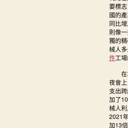
要標志
國的產
同比增
則像一
獨的精
械人多
件
工場
在
夜會上
支出跨
加了1
械人利
202
加13