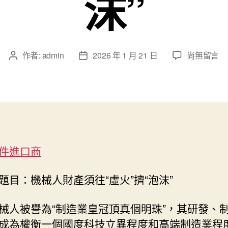
沫”
在
作者:
admin
2026 年 1 月 21 日
尚無留言
文
文
〈機
章
章
械
作
發
人
者
佈
財
日
產
期
須
往
件進口商
“虛
火”
擠
題目：機械人財產須往“虛火”擠“泡沫”
OSDER
奧
械人被譽為“制造業皇冠頂真個明珠”，其研發、
斯
成為權衡一個國度科技立異程度和高端制造業程
德