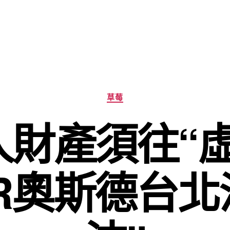
分
草莓
類
人財產須往“虛
ER奧斯德台北