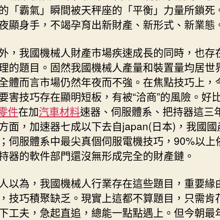
的「霸氣」瞬間被天秤座的「平衡」力量所鎖死
夜顯身手，不竭孕育出新財產、新形式、新業態
外，我國機械人財產市場疾速成長的同時，也存
理的題目。固然我國機械人產量和裝置量均居世
全體而言市場仍然年夜而不強。在焦點技巧上，
要害技巧存在顯明短板，有被“洽商”的風險。好
a零件
在加
汽車材料
速器、伺服體系、把持器這三
方面，加速器七成以下去自japan(日本)，我國
；伺服體系中最尖真個伺服電機技巧，90%以上
持器的軟件部門還沒無形成完全的財產鏈。
人以為，我國機械人行業存在這些題目，重要緣
，技巧積聚缺乏。現實上這都不算題目，只需肯
下工夫，急起直追，總能一點點遇上。但今朝最