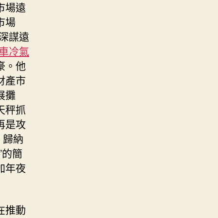
市場遠
市場
的深謀遠
車冷氣
豪。他
財產市
展攤
天秤抓
再是攻
，歸納
”的簡
加年夜
在推動