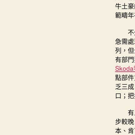
牛土豪
範疇年
不
急需處
列，但
有部門
Skod
點部件
乏三成
口；把
有
步較晚
本、肯