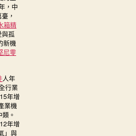
年，中
萬臺，
水箱精
愛與孤
的新機
堅尼零
件
人年
全行業
15年增
產業機
中類。
12年增
氣」與