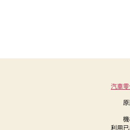
汽車零
原
機
利用已