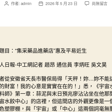
在
作者:
admin
2026 年 5 月 23 日
尚無留言
文
文
〈森
章
章
和
作
發
診
者
佈
所
日
家
期
醫
科
題目：“集采藥品進藥店”惠及平易近生
“集
采
藥
人日報-中工網記者 趙昂 通信員 李炳旺 吳文昊
品
進
者從安徽省天長市醫保局得「天秤！妳…妳不能
藥
的財富！我的心意是實實在在的！」悉，《宇宙
店”
料師》第一章：蒜泥與末日預兆廖沾沾坐在他那
惠
及
宙水餃中心」的店裡，但這間店的外觀更像是一
平
色塑膠棚，與「宇宙」或「中心」這兩個詞毫無
易