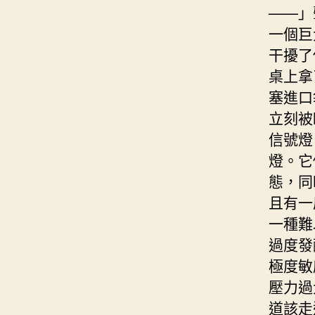
——」
一個巨
干擾了
桌上拿
塞進口
立刻被
信號燈
燈。它
態，同
且有一
一種難
過度發
極度敏
壓力過
道該走