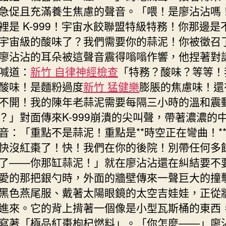
急促且充滿養生焦慮的聲音。「喂！是廖沾沾嗎
裡是 K-999！宇宙水餃聯盟特級特務！你那邊是
宇宙級的酸味了？我們需要你的蒜泥！你被徵召
廖沾沾的耳朵被這聲音震得嗡嗡作響，他捏著對
喊道：
新竹 自律神經檢查
「特務？酸味？等等！
酸味！是麵粉過度
新竹 猛健樂
膨脹的焦慮味！還
不開！我的陳年老蒜泥需要每隔三小時的溫和震
？」對面傳來K-999崩潰的尖叫聲，帶著濃濃的
音：「重點不是蒜泥！重點是**時空正在彎曲！*
快沒紅棗了！快！我們在你的後院！別帶任何多
了——你那缸蒜泥！」就在廖沾沾還在糾結要不
愛的那把銀勺時，外面的牆壁傳來一聲巨大的撞
黑色燕尾服、戴著太陽眼鏡的太空吉娃娃，正從
進來。它的背上揹著一個像是小型瓦斯桶的東西
寫著「極品紅棗枸杞燃料」。「你怎麼——」廖