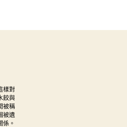
這樣對
水餃與
間被稱
個被遺
關係。