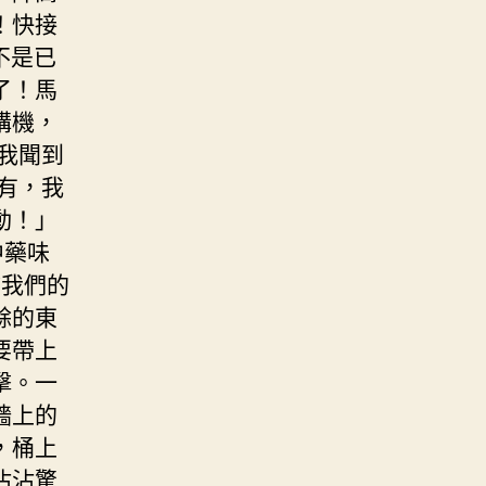
！快接
不是已
了！馬
講機，
我聞到
有，我
動！」
中藥味
*我們的
餘的東
要帶上
擊。一
牆上的
，桶上
沾沾驚