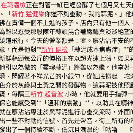
 在職體檢
正在對著一缸已經發酵了七個月又七天
近
。「
新竹 猛健樂
你還不夠靈動，我的蒜泥。」他
生〉
中
彿在責備一個不上進的孩子。店內只有他一個人
為難以忍受那股陳年蒜頭混合著鐵鏽與淡淡絕望
繞道飛行。今天的營業額是：零。廖沾沾不安的
意，而是他對**
新竹 健檢
「蒜泥成本焦慮症」**
新鮮蒜頭每公斤的價格正在以超光速上漲，如果
他引以為傲的「靈魂蒜泥」將難以為繼。他拿著
滑、閃耀著不祥光芒的小銀勺，從缸底撈起一坨
色介於灰綠與土黃之間的發酵物。這蒜泥被他照
寶，每隔三
新竹 超音波
小時，他就要用手指彈
保它能感受到**「溫和的震動」**，以助其在精
就在廖沾沾專注於與蒜泥進行心靈交流時，外面
出一些不對勁的信號。首先是聲音。街上所有的
發出了一個持續不斷、低沉且潮濕的「咕嚕——