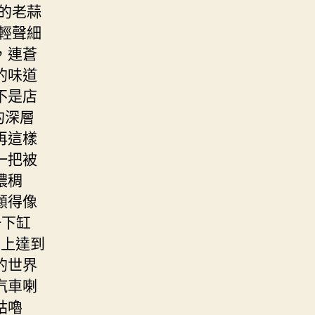
的老蒜
輕聲細
，連蒼
的味道
不是店
的深層
再這樣
一把被
濃稠
顧得像
一下缸
神上達到
的世界
汽車喇
咕嚕