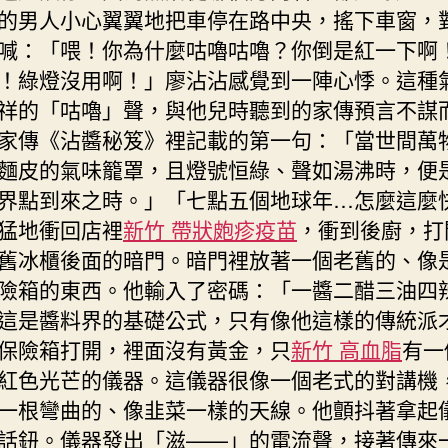
的男人小心翼翼地把車停在路中央，搖下車窗，
喊：「喂！你為什麼咕嚕咕嚕？你倒是紅一下啊
！綠燈沒用啊！」廖沾沾感覺到一陣心悸。這種
祥的「咕嚕」聲，與他兒時聽到的家傳預言不謀
家傳《沾醬秘笈》裡記載的第一句：「當世間萬
麵皮的氣味籠罩，且燈號恒綠、聲如湯沸時，便
界點到來之時。」「七點五個地球年…怎麼這麼
猛地衝回店裡
新竹 帶狀皰疹疫苗
，衝到後廚，打
舊冰櫃後面的暗門。暗門裡放著一個老舊的、像
險箱的東西。他輸入了密碼：「一醬二醋三油四
這是醬料界的基礎公式，只有像他這樣的傳統派
保險箱打開，裡面沒有黃金，只
新竹 高血脂
有一
紅色光芒的儀器。這儀器很像一個老式的對講機
一根彎曲的、像韭菜一樣的天線。他顫抖著拿起
話鈕。儀器發出「滋——」的電流聲，接著傳來