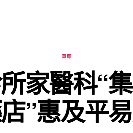
分
草莓
類
所家醫科“
店”惠及平