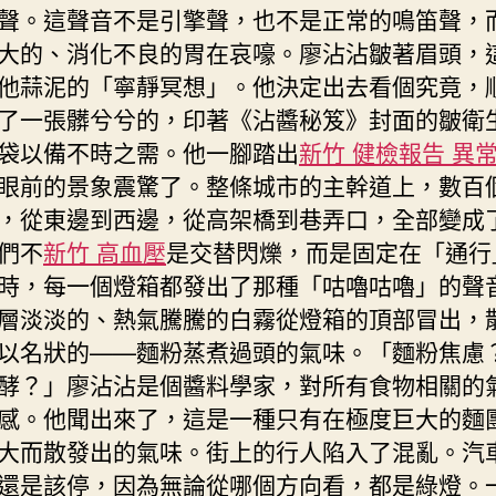
聲。這聲音不是引擎聲，也不是正常的鳴笛聲，
大的、消化不良的胃在哀嚎。廖沾沾皺著眉頭，
他蒜泥的「寧靜冥想」。他決定出去看個究竟，
了一張髒兮兮的，印著《沾醬秘笈》封面的皺衛
袋以備不時之需。他一腳踏出
新竹 健檢報告 異
眼前的景象震驚了。整條城市的主幹道上，數百
，從東邊到西邊，從高架橋到巷弄口，全部變成
們不
新竹 高血壓
是交替閃爍，而是固定在「通行
時，每一個燈箱都發出了那種「咕嚕咕嚕」的聲
層淡淡的、熱氣騰騰的白霧從燈箱的頂部冒出，
以名狀的——麵粉蒸煮過頭的氣味。「麵粉焦慮
酵？」廖沾沾是個醬料學家，對所有食物相關的
感。他聞出來了，這是一種只有在極度巨大的麵
大而散發出的氣味。街上的行人陷入了混亂。汽
還是該停，因為無論從哪個方向看，都是綠燈。