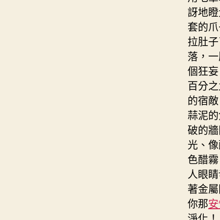
訝地瞪
套的爪
拉肚子
落，一
個狂妄
百分之
的宿敵
蒜泥的
破的牆
光、像
色醋霧
人眼睛
著金屬
你那
安
淨化！