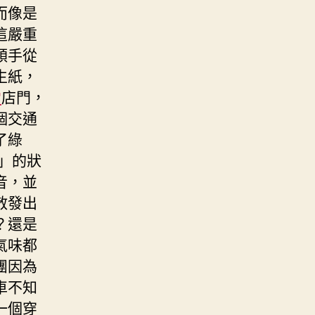
而像是
這嚴重
順手從
生紙，
常
店門，
個交通
了綠
」的狀
音，並
散發出
？還是
氣味都
團因為
車不知
一個穿