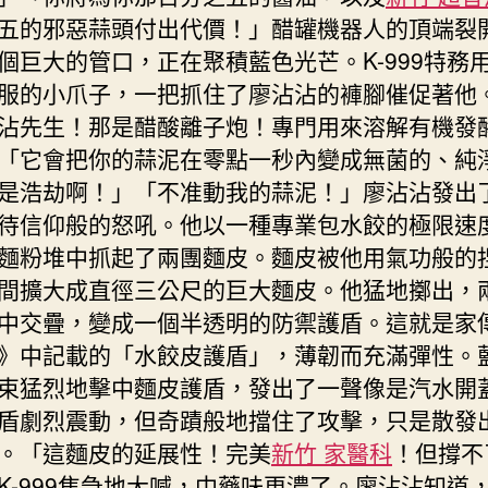
五的邪惡蒜頭付出代價！」醋罐機器人的頂端裂
個巨大的管口，正在聚積藍色光芒。K-999特務
服的小爪子，一把抓住了廖沾沾的褲腳催促著他
沾先生！那是醋酸離子炮！專門用來溶解有機發
「它會把你的蒜泥在零點一秒內變成無菌的、純
是浩劫啊！」「不准動我的蒜泥！」廖沾沾發出
待信仰般的怒吼。他以一種專業包水餃的極限速
麵粉堆中抓起了兩團麵皮。麵皮被他用氣功般的
間擴大成直徑三公尺的巨大麵皮。他猛地擲出，
中交疊，變成一個半透明的防禦護盾。這就是家
》中記載的「水餃皮護盾」，薄韌而充滿彈性。
束猛烈地擊中麵皮護盾，發出了一聲像是汽水開
盾劇烈震動，但奇蹟般地擋住了攻擊，只是散發
。「這麵皮的延展性！完美
新竹 家醫科
！但撐不
K-999焦急地大喊，中藥味更濃了。廖沾沾知道