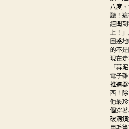
八度、
聽！這
經聞到
上！」
困惑地
的不是
現在走
「蒜泥
電子雜
推進器
西！除
他最珍
個穿著
破洞鑽
用毛筆