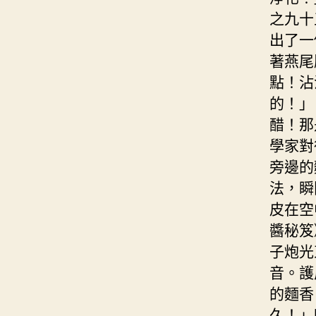
之九十
出了一
著燕尾
點！沾
的！」
醋！那
學家對
旁邊的
法，瞬
皮在空
醬秘笈
子炮光
音。護
的麵香
久！」