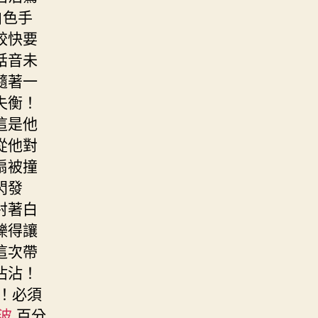
白色手
餃快要
話音未
隨著一
失衡！
這是他
從他對
扇被撞
閃發
射著白
爍得讓
這次帶
沾沾！
！必須
音波
百分