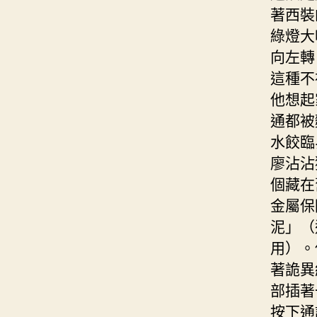
著西裝
綠燈大
向左轉
這種不
他想起
通都被
水餃臨
廖沾沾
個藏在
金屬保
泥」（
用）。
著詭異
部插著
按下通