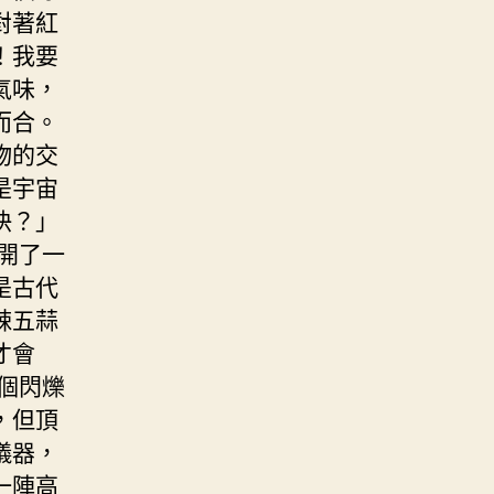
對著紅
！我要
氣味，
而合。
物的交
是宇宙
快？」
開了一
是古代
辣五蒜
才會
個閃爍
，但頂
儀器，
一陣高