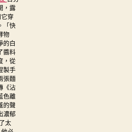
開，露
用它穿
。「快
酵物
淨的白
了醬料
度，從
捏製手
兩張麵
傳《沾
藍色離
蓋的聲
出濃郁
了太
，他必