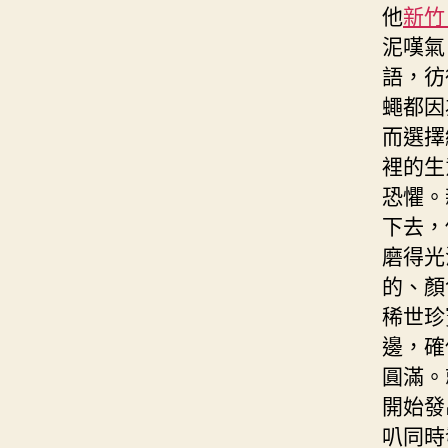
他
新竹
泥嘆氣
語，彷
蠅都因
而選擇
裡的生
恐懼。
下去，
磨得光
的、顏
稀世珍
邊，確
圓滿。
開始發
叭同時