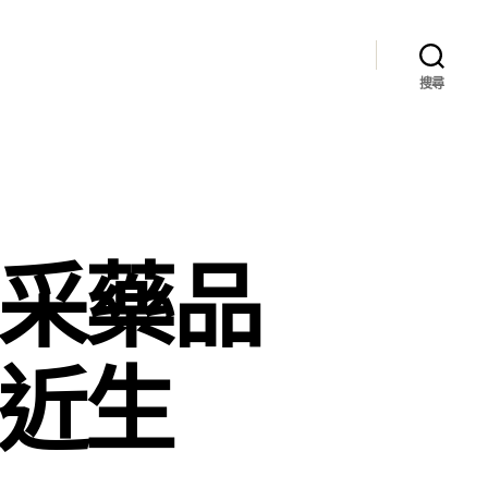
搜尋
集采藥品
易近生