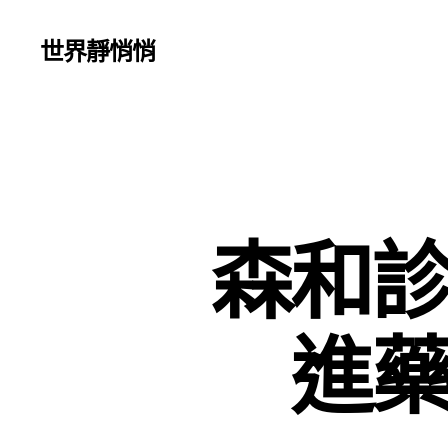
世界靜悄悄
森和診
進藥