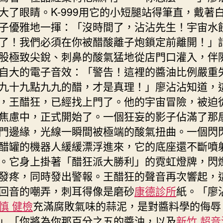
大了眼睛。K-999用它的小短腿站得筆直，戴著
子優雅地一揮：「沒時間了，沾沾先生！宇宙水
了！我們必須在你被醋酸離子炮鎖定前離開！」
股極致尖銳、刺鼻的酸氣猛地從店門口灌入，伴
自大的電子音效：「警告！這裡的醬油比例嚴重
九十九點九九的醋，才是真理！」廖沾沾知道，
，王醋狂，已經找上門了。他的宇宙冒險，被迫
焦慮中，正式開始了。一個狂妄的影子佔滿了那
門邊緣，光線一瞬間被極端的酸氣扭曲。一個閃
醋罐的機器人緩緩漂浮進來，它的底座還不斷噴
。它身上掛著「醋狂派大勝利」的霓虹燈牌，閃
發疼，同時發出警報。王醋狂的聲音再次響起，
回音的嘲弄，刺耳得像是磨砂
康德診所
紙。「廖
慎 健檢
充滿腐敗氣味的蒜泥，是對醬料學的侮辱
」「你將為你那百分之五的醬油，以及
新竹 超