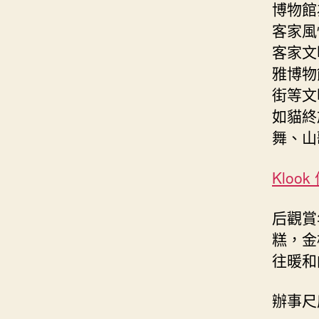
博物館
客家風
客家文
雅博物
街等文
如貓終
舞、山
Kloo
后觀賞
糕，金
往暖和
辦事尺