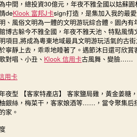
為中間，總投資30億元，年夜不雅全國以姑蘇園
情de
Klook 富邦J卡
sign打造，是集加入我的最
明、風俗文明為一體的文明游玩綜合體。園內有
館博古躲今不雅全國，年夜不雅天池、特點風情
明項目,將成為粵東地域最具文明游玩活氣的古街
於寧靜上去，乖乖地睡著了。遇節沐日還可欣賞
歌對唱、小丑、
Klook 信用卡
古風舞、變臉……
k 信用卡
年夜型 【客家特產店】 客家鹽局雞，黃金姜糖
柚銀絲，梅菜干，客家娘酒等……，當令聚集后
的家。
度