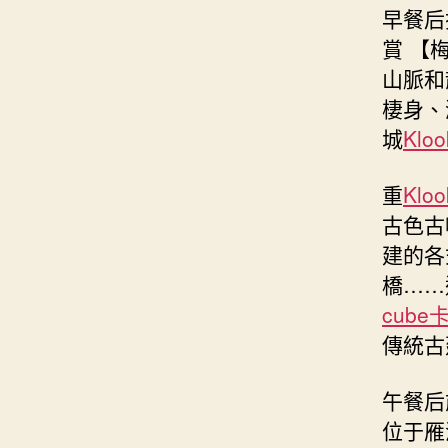
早餐后
賞 【
山脈和
棲身、
城
Klo
重
Klo
古色古
建的各
橋……
cube
傳統古
午餐后
位于雁