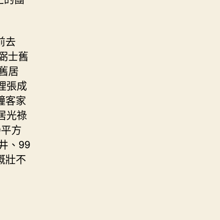
前去
弼士舊
舊居
理張成
幢客家
居光祿
0平方
井、99
概壯不