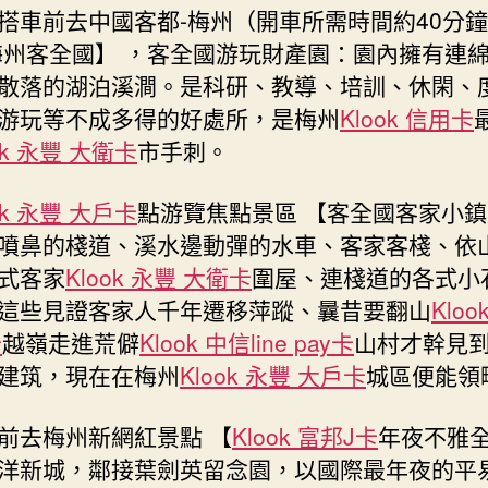
搭車前去中國客都-梅州（開車所需時間約40分
梅州客全國】 ，客全國游玩財產園：園內擁有連
散落的湖泊溪澗。是科研、教導、培訓、休閑、
游玩等不成多得的好處所，是梅州
Klook 信用卡
ok 永豐 大衛卡
市手刺。
ok 永豐 大戶卡
點游覽焦點景區 【客全國客家小鎮
噴鼻的棧道、溪水邊動彈的水車、客家客棧、依
式客家
Klook 永豐 大衛卡
圍屋、連棧道的各式小
這些見證客家人千年遷移萍蹤、曩昔要翻山
Kloo
卡
越嶺走進荒僻
Klook 中信line pay卡
山村才幹見
建筑，現在在梅州
Klook 永豐 大戶卡
城區便能領
前去梅州新網紅景點 【
Klook 富邦J卡
年夜不雅
洋新城，鄰接葉劍英留念園，以國際最年夜的平