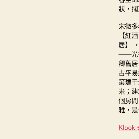
狀，擱
宋微多
【紅酒
居】 
——光
卿舊居
古平易
第建于
米；建
個房間
雅，是
Kloo