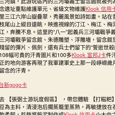
三河鎮，此游玩區內的三河壩義士留念園就被列
念遺址重點維護單元、省級文物維護
Klook 信用
里三江六岸山嶽疊翠，秀麗風景如詩如畫。站在
枝尾山上縱目遠眺，映進視線的汀江、梅江、梅
江，奔騰不息。這里的“八一”起義兵三河壩戰爭
三河壩戰爭留念館、朱德雕塑、浮雕墻，留念館
殘留的彈片、佩劍，還有兵士們留下的“誓逝世殺
108幅可貴的汗青圖片和100多
Klook 富邦J卡
件
正的地向游客再現了我軍建軍史上那一段崢嶸歲
留念的汗青。
 台新gogo卡
去 【張弼士游玩度假區】 ，帶您體驗 【打糍粑】
豆為主料，清浸泡后擱蒸籠里蒸熟，再敏捷放在
軟柔韌，趁熱將飯泥制作成
Klook 信用卡
小大由