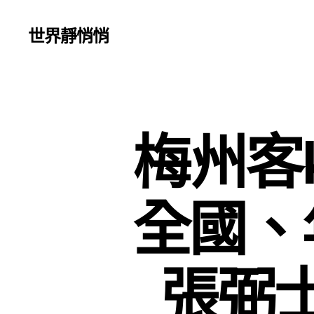
世界靜悄悄
梅州客k
全國、
張弼