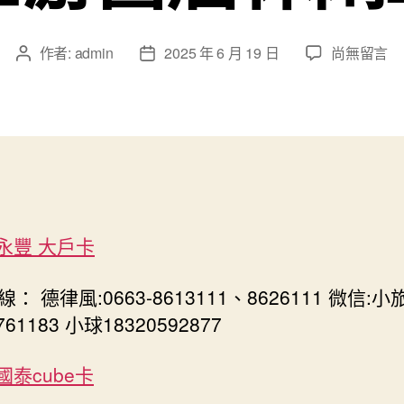
在
作者:
admin
2025 年 6 月 19 日
尚無留言
文
文
〈梅
章
章
州
作
發
客
者
佈
klook
日
客
期
路
付
款
k 永豐 大戶卡
優
惠
全
： 德律風:0663-8613111、8626111 微信:小
國、
761183 小球18320592877
年
夜
 國泰cube卡
觀
全