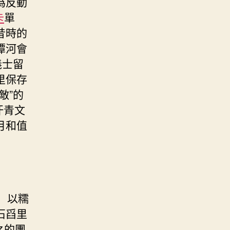
為反動
卡
單
昔時的
潭河會
義士留
里保存
敵”的
汗青文
月和值
 以糯
石舀里
之的團