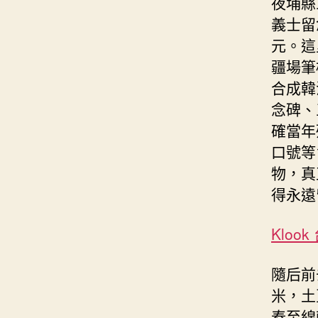
夜埔縣
義士留
元。這
疆場筆
合成韓
念碑、
確當年
口號等
物，真
得永遠
Klook
隨后前
米，土
舂至綿