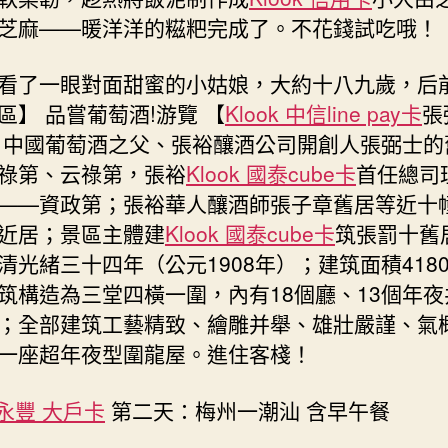
芝麻——暖洋洋的糍粑完成了。不花錢試吃哦！
看了一眼對面甜蜜的小姑娘，大約十八九歲，后
區】 品嘗葡萄酒!游覽 【
Klook 中信line pay卡
張
，中國葡萄酒之父、張裕釀酒公司開創人張弼士的
祿第、云祿第，張裕
Klook 國泰cube卡
首任總司
——資政第；張裕華人釀酒師張子章舊居等近十
近居；景區主體建
Klook 國泰cube卡
筑張罰十舊
清光緒三十四年（公元1908年）；建筑面積418
筑構造為三堂四橫一圍，內有18個廳、13個年夜
；全部建筑工藝精致、繪雕并舉、雄壯嚴謹、氣
一座超年夜型圍龍屋。進住客棧！
k 永豐 大戶卡
第二天：梅州一潮汕 含早午餐