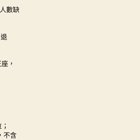
，人數缺
，退
正座，
；
位；
，不含