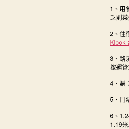
1、用
乏則菜
2、住
Klook
3、路
按運管
4、購
5、門
6、1
1.1