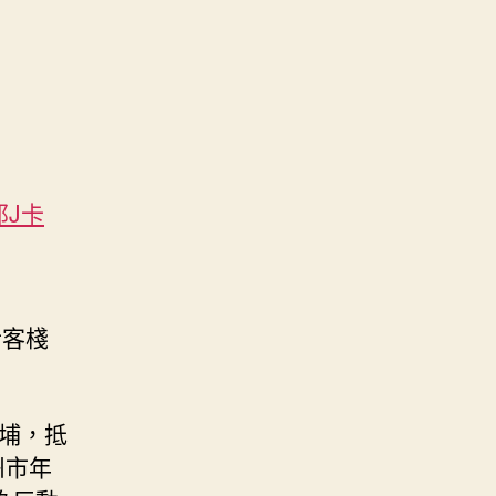
邦J卡
士客棧
埔，抵
州市年