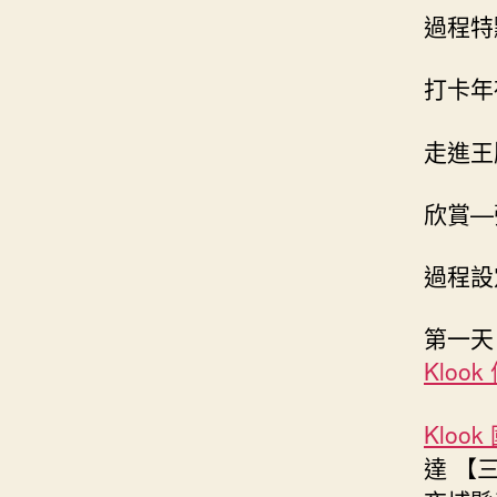
過程特
打卡年
走進王
欣賞—
過程設
第一天
Kloo
Klook
達 【