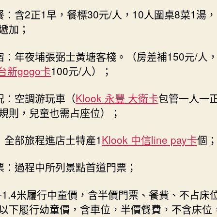
餐：含2正1早，餐標30元/人，10人圍桌8菜1湯
遞加；
宿：年夜埔張弼士黃塘客棧。（房差補150元/人
 台新gogo卡
100元/人）；
況：空調游玩車（
Klook 永豐 大衛卡
包管一人一
規則，兒童也需占座位）；
：全部旅程進店土特產1
Klook 中信line pay卡
個
票：過程中所列景點首道門票；
.2-1.4米履行中童價，含半價門票、餐費、不占床
9米以下履行幼童價，含車位，半價餐費，不含床位