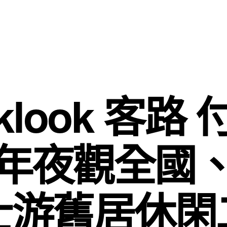
look 客路
年夜觀全國
士游舊居休閑