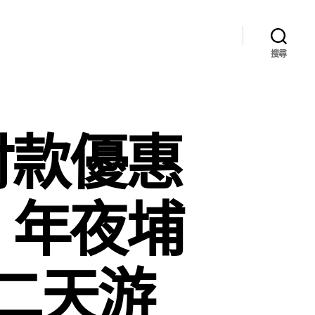
搜尋
 付款優惠
、年夜埔
二天游