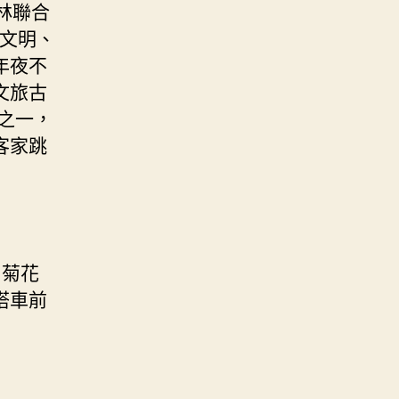
林聯合
愛文明、
年夜不
文旅古
之一，
客家跳
，菊花
搭車前