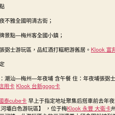
國、
點
年
夜
夜不雅全國明清古街；
埔
張
牌景點—梅州客全國小鎮；
弼
士
游
張弼士游玩區，品紅酒打糍粑游舊居。
Klook 富
舊
居
定
休
閑
：潮汕—梅州—年夜埔 含午餐 住：年夜埔張弼
二
天
k 信用卡
Klook 台新gogo卡
游〉
中
 國泰cube卡
早上于指定地址聚集后搭車前去年夜
三河壩白色游玩區】 ，位于梅
Klook 永豐 大衛卡