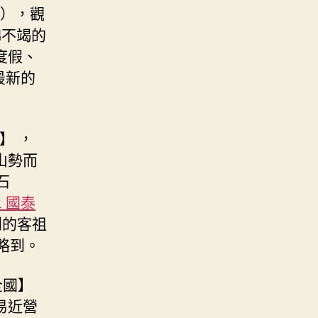
鐘），觀
綿不竭的
度假、
最新的
】 ，
山勢而
石
k 國泰
到的客祖
略到。
全國】
易近營