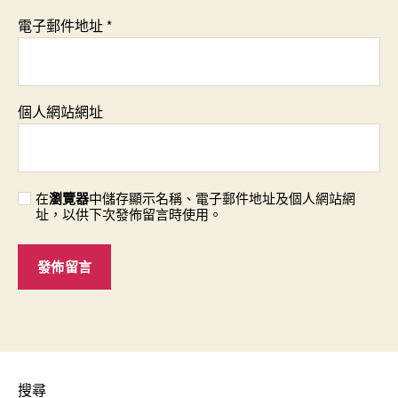
電子郵件地址
*
個人網站網址
在
瀏覽器
中儲存顯示名稱、電子郵件地址及個人網站網
址，以供下次發佈留言時使用。
搜尋