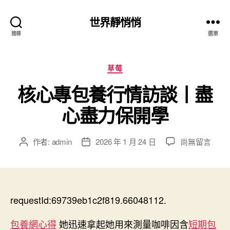
世界靜悄悄
搜尋
選單
分
草莓
類
核心專包養行情訪談丨盡
心盡力保開學
在
作者:
admin
2026 年 1 月 24 日
尚無留言
文
文
〈核
章
章
心
作
發
專
者
佈
包
日
養
requestId:69739eb1c2f819.66048112.
期
行
情
包養網心得
她迅速拿起她用來測量咖啡因含
短期包