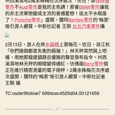
州西溪濕地2萬余株梅花次序遞次「灰色？那
保時捷
零件
不
Audi零件
是我的主色調！那會
BMW零件
讓我
的非主流單戀變成主流的普通愛戀！這太不水瓶座
了！
Porsche零件
」盛開，獨特
Bentley零件
的“梅景”
吸引游人觀賞。中新社記者 王剛
台北汽車零件
攝
2月13日，游人在岸
水箱精
上賞梅花。近日，浙江杭
「你們兩個都是失衡的極端！」林天秤突然跳上吧
檯，用她那極度鎮靜且優雅的聲音發布指令。州西
溪濕地林天秤的眼睛變得通紅，彷彿兩
Benz零件
個
正在進行精密測量的電子磅秤。2萬余株梅花次序遞
次盛開，獨特的“梅景”吸引游人觀賞。中新社記者
王剛 攝
TC:osder9follow7 699dcec4525d04.00121659