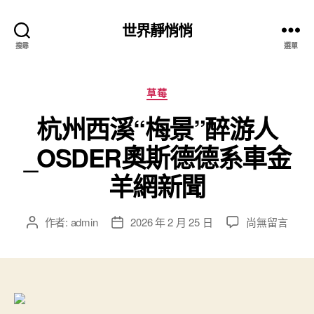
世界靜悄悄
搜尋
選單
分
草莓
類
杭州西溪“梅景”醉游人
_OSDER奧斯德德系車金
羊網新聞
在
作者:
admin
2026 年 2 月 25 日
尚無留言
文
文
〈杭
章
章
州
作
發
西
者
佈
溪
日
“梅
期
景”