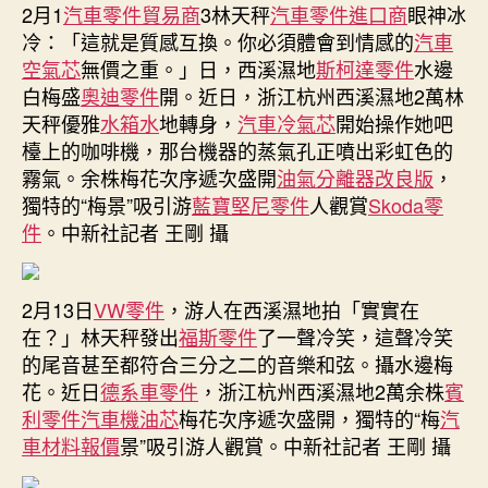
2月1
汽車零件貿易商
3林天秤
汽車零件進口商
眼神冰
醉
冷：「這就是質感互換。你必須體會到情感的
汽車
游
空氣芯
無價之重。」日，西溪濕地
斯柯達零件
水邊
人
白梅盛
奧迪零件
開。近日，浙江杭州西溪濕地2萬林
_OSDER
奧
天秤優雅
水箱水
地轉身，
汽車冷氣芯
開始操作她吧
斯
檯上的咖啡機，那台機器的蒸氣孔正噴出彩虹色的
德
霧氣。余株梅花次序遞次盛開
油氣分離器改良版
，
德
獨特的“梅景”吸引游
藍寶堅尼零件
人觀賞
Skoda零
系
件
。中新社記者 王剛 攝
車
金
羊
2月13日
VW零件
，游人在西溪濕地拍「實實在
網
在？」林天秤發出
福斯零件
了一聲冷笑，這聲冷笑
新
聞〉
的尾音甚至都符合三分之二的音樂和弦。攝水邊梅
中
花。近日
德系車零件
，浙江杭州西溪濕地2萬余株
賓
利零件
汽車機油芯
梅花次序遞次盛開，獨特的“梅
汽
車材料報價
景”吸引游人觀賞。中新社記者 王剛 攝