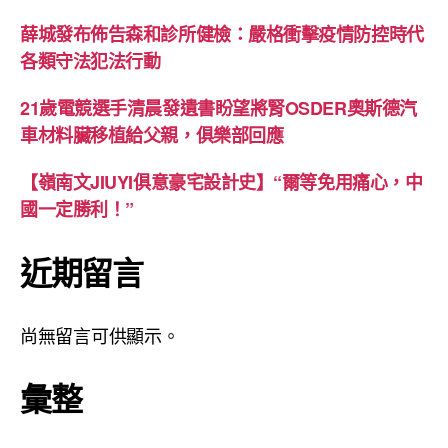
薛城發布佈告森和診所健檢：嚴格衝擊疫情防控時代
各類守法犯法行動
21歲電競選手清晨發遺書盼望將腎OSDER奧斯德汽
車材料臟移植給父親，俱樂部回應
【嶺南文JIUYI俱意豪宅設計史】“爾等免用痛心，中
國一定勝利！”
近期留言
尚無留言可供顯示。
彙整