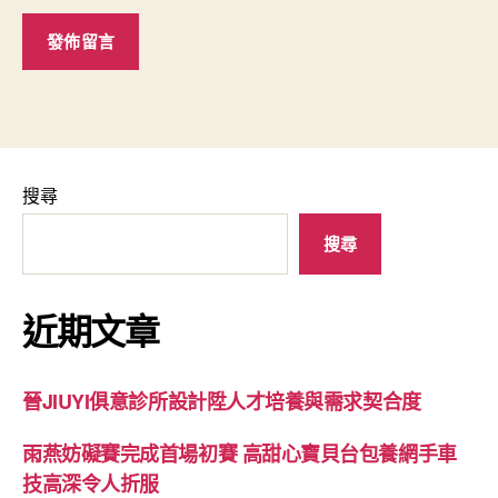
搜尋
搜尋
近期文章
晉JIUYI俱意診所設計陞人才培養與需求契合度
雨燕妨礙賽完成首場初賽 高甜心寶貝台包養網手車
技高深令人折服