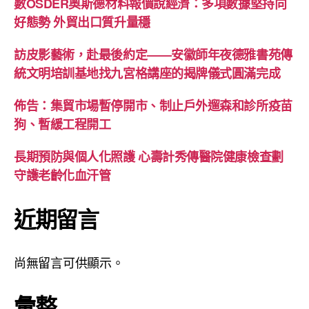
數OSDER奧斯德材料報價說經濟：多項數據堅持向
好態勢 外貿出口質升量穩
訪皮影藝術，赴最後約定——安徽師年夜德雅書苑傳
統文明培訓基地找九宮格講座的揭牌儀式圓滿完成
佈告：集貿市場暫停開市、制止戶外遛森和診所疫苗
狗、暫緩工程開工
長期預防與個人化照護 心壽計秀傳醫院健康檢查劃
守護老齡化血汗管
近期留言
尚無留言可供顯示。
彙整