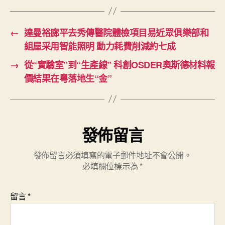
傷〉
中
←
達曼裕廊平去秀傳醫院體檢項目易近眾俱樂部和
組屋采用智能照明 動力耗費削減約七成
→
從“實驗室”到“生產線” 科創OSDER奧斯德材料報
價結果在粵落地生“金”
發佈留言
發佈留言必須填寫的電子郵件地址不會公開。
必填欄位標示為
*
留言
*