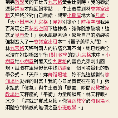
到完
教學
美的五比五
九宮格
黃金比例時，我的戀愛
子
運勢
講座
才能回歸零點！」牛土豪看到林
會議室出
稱
租
天秤終於對自己說話，興奮
小樹屋
地大喊
見證
：
邊
「天
小樹屋
秤
九宮格
！
見證
別擔心！
時租空間
我用
境
百萬現金買
私密空間
下這棟樓，讓你隨意破壞！這
沖
就是
見證
愛！」張水瓶抓著頭，感覺自己的腦袋被
到
九
強制塞入了一
會議室出租
本**《量子美學入門》。
宮
林
九宮格
天秤對兩人的抗議充耳不聞，她已經完全
格
沉浸在她對極致平衡
1對1教學
的追
九宮格
求中。
小
會
樹屋
她
小樹屋
對著天空
九宮格
的藍色光束刺出圓
議
規，試圖在單戀傻氣中找
訪談
到一個可被量化的數
室
學公式。「天秤！妳
舞蹈場地
…妳不能這樣對待
瑜
突
伽場地
愛妳的財富！我的心意是實實在在的！」張
中
水瓶的「傻氣」與牛土豪的「霸氣」瞬間
家教
束
被
家
縛
教場地
天秤座的「平衡」力量所鎖死。林天秤眼神
軍
冰冷：「這就是質感互換。你
舞蹈教室
必
時租場地
五
須體會到情感的無價之重
小班教學
。」
人
受