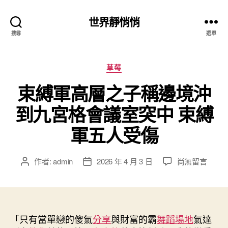
世界靜悄悄
搜尋
選單
分
草莓
類
束縛軍高層之子稱邊境沖
到九宮格會議室突中 束縛
軍五人受傷
在
作者:
admin
2026 年 4 月 3 日
尚無留言
文
文
〈束
章
章
縛
作
發
軍
者
佈
高
日
層
「只有當單戀的傻氣
期
分享
與財富的霸
舞蹈場地
氣達
之