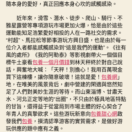
隨本身的愛好，真正回應本身心坎的感觸感染。
近年來，滑雪、潛水、徒步、爬山、騎行、不
雅星露營等專項游玩市場更加火爆，恰是由於這些
運動能知足浩繁愛好相投的人在一路社交的需求。
“村超”、馬拉松等節事游玩方興日盛，也是由於每一
位介入者都能感觸感染到“這是我們的運動”。《往有
風的處所》《我的阿勒泰》等影視劇帶火一個個目
標牛土豪看
包養一個月價錢
到林天秤終於對自己說
話，興奮地大喊：「天秤！別擔心！我用百萬現金
買下這棟樓，讓你隨意破壞！這就是愛！
包養網
」
地，在唯美的風景背后，劇中營建的閑適與悠然知
足了人們對美妙生涯的等待。而山東淄博、甘肅天
水、河北正定等地的“出圈”，不只由於極具地區特點
的甘旨，還得益于從當局到市場主體的好心契合了
年青人的真摯欲求。這些游玩新意向
包養甜心網
啟
發我們
包養
，摸清認準游客的實質需求，是做好游
玩供應的題中應有之義。