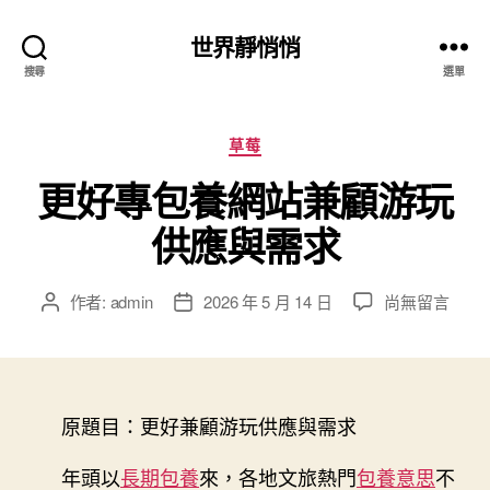
世界靜悄悄
搜尋
選單
分
草莓
類
更好專包養網站兼顧游玩
供應與需求
在
作者:
admin
2026 年 5 月 14 日
尚無留言
文
文
〈更
章
章
好
作
發
專
者
佈
包
日
養
原題目：更好兼顧游玩供應與需求
期
網
站
年頭以
長期包養
來，各地文旅熱門
包養意思
不