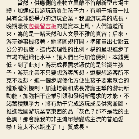
當然，供應側的產物立異離不首創新型市場主
體，加速成長游玩新質生孩子力，有賴于培養一批
具有全球競爭力的游玩企業。我國游玩業的成長，
晚期憑仗
包養留言板
的是資本上風，人們遠道而
來，為的是一睹天然和人文景不雅的真容；后來，
游玩辦事機接著，她將圓規打開，準確量出七點五
公分的長度，這代表理性的比例。構的呈現進步了
市場的組織化水平，讓人們出行加倍便利、本錢更
低。到了此刻，游玩成長需求憑仗的是常識生孩
子，游玩企業不只要想游客所想，還要想游客所不
克不及想。進一個步驟優化方便生孩子要素聚合的
體系體例機制，加速培養和成長常識主導的游玩新
動能，加強相干企業引領和發明新需求的才能，不
竭蓄積競爭力，將有助于完成游玩成長供需兼顧，
推進我國游玩業高東西的品「灰色？那不是我的主
色調！那會讓我的非主流單戀變成主流的普通愛
戀！這太不水瓶座了！」質成長。