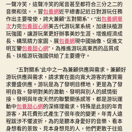
一聲冷笑，這聲冷笑的尾音甚至都符合三分之二的
音樂和弦。。習
包養網
近平總書記近日對游玩任務
作出主要唆使，誇大兼顧“五對關系”，“出
包養網單
次
力完
包養甜心網
美古代游玩業系統，加速扶植游
玩強國，讓游玩業更好辦事美妙生涯、增進經濟成
長、構筑精力家園、展
包養網
現中國抽像、促進文
明互鑒
包養甜心網
”，為推進游玩高東西的品質成
長、扶植游玩強國供給了主要遵守。
“五對關系”此中之一為兼顧供應與需求。兼顧好
游玩供應與需求，請求實在面向寬大游客的實質需
求豐盛供應。游玩是為了發明目標地，更是為了發
明自我。發明對美的激動、發明與別人的感情銜
接、發明與年夜天然的聯繫關係感等，都是游玩運
動中
包養甜心網
的深條理需求。特殊是此刻的年青
游客，其花費形式產生了很年夜的變更。年青人遠
程跋涉不懼波折，為的是聽本身愛好的音樂、看本
身想看的景致、見本身想見的人，他們更敢于往追