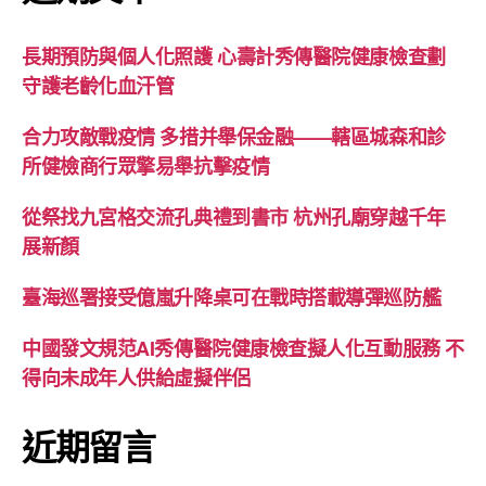
長期預防與個人化照護 心壽計秀傳醫院健康檢查劃
守護老齡化血汗管
合力攻敵戰疫情 多措并舉保金融——轄區城森和診
所健檢商行眾擎易舉抗擊疫情
從祭找九宮格交流孔典禮到書市 杭州孔廟穿越千年
展新顏
臺海巡署接受億嵐升降桌可在戰時搭載導彈巡防艦
中國發文規范AI秀傳醫院健康檢查擬人化互動服務 不
得向未成年人供給虛擬伴侶
近期留言