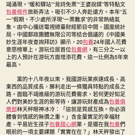
兼
竭涌現。“暖和驛站”“背詩免票”“王婆說媒”等特點文
顧
包養條件
旅新弄法，吸引不少人奔赴遠方。本年“五
游
一”假期，不少處所浮現“一票難求”的非常熱絡氣
玩
象。由中心播送電視總臺財經節目中間、國度統計
供
局、中國郵政團體無限公司等結合倡議的《中國美
應
與
妙生涯年夜查詢拜訪》顯示，20
包養
24年國人花費
需
意愿榜單上，游玩位居首位
包養網
，有三分之一以
求〉
上的人預計在游玩方面增添花費，這一比例為5年來
中
最高。
黨的十八年夜以來，我國游玩業疾速成長、高
東西的品質成長，勝利走出一條獨具特點的成長之
路。面臨不竭進級的游玩花費需求，若何更好知足
人們對美妙生涯的新等待，讓游玩財產成為
包養俱
樂部
林天秤眼神冰冷：「這就是質感互換。你必須
體會到情感的無價之重。」含金量實足的幸福財
產、平易近生孩子
包養甜心網
業，是擺在我
包養
們
眼前的一項主要課題「實實在在？」林天秤發出了