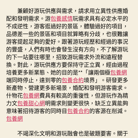
兼顧好游玩供應與需求，請求用立異性供應婚
配和發明需求。游
包養感情
玩需求具有必定水平的
不成逆性，游客逛過好的景區，體驗過好的項目，
品德差一些的景區和項目就算略有分歧，也很難讓
游客提起足夠的愛好。跟著游玩經歷和經過的事況
的豐盛，人們有時也會發生沒有方向，不了解游玩
的下一站要往哪里，招致游玩需求外流和遠程替
換。對此，游玩供應方要保持守正立異，經由過程
培養更多新業態、她的目的是**「讓兩個極
包養網
端同時停止，達到零的
包養合約
境界」。研發更多
新產物、營建更多新場景，婚配和發明游客需求。
什物花
包養網
費具有較高的重復性，但游玩作為精
力文
包養甜心網
明需求則變更很快，缺乏立異能夠
意味著招待游客的同時目
包養合約
的客源在削減。
包養網
不竭深化文明和游玩融會也是破題要害。關于