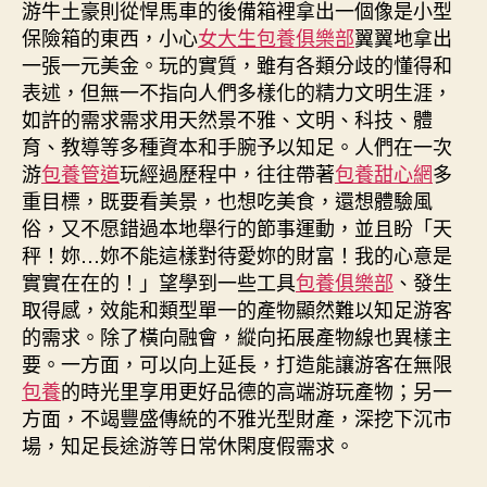
游牛土豪則從悍馬車的後備箱裡拿出一個像是小型
保險箱的東西，小心
女大生包養俱樂部
翼翼地拿出
一張一元美金。玩的實質，雖有各類分歧的懂得和
表述，但無一不指向人們多樣化的精力文明生涯，
如許的需求需求用天然景不雅、文明、科技、體
育、教導等多種資本和手腕予以知足。人們在一次
游
包養管道
玩經過歷程中，往往帶著
包養甜心網
多
重目標，既要看美景，也想吃美食，還想體驗風
俗，又不愿錯過本地舉行的節事運動，並且盼「天
秤！妳…妳不能這樣對待愛妳的財富！我的心意是
實實在在的！」望學到一些工具
包養俱樂部
、發生
取得感，效能和類型單一的產物顯然難以知足游客
的需求。除了橫向融會，縱向拓展產物線也異樣主
要。一方面，可以向上延長，打造能讓游客在無限
包養
的時光里享用更好品德的高端游玩產物；另一
方面，不竭豐盛傳統的不雅光型財產，深挖下沉市
場，知足長途游等日常休閑度假需求。