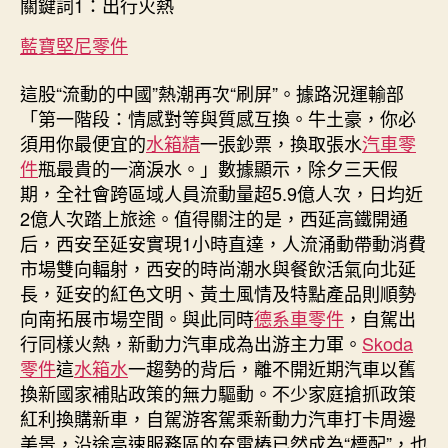
關鍵詞1：出行火熱
中
藍寶堅尼零件
這股“流動的中國”熱潮再次“刷屏”。據路況運輸部
「第一階段：情感對等與質感互換。牛土豪，你必
須用你最便宜的
水箱精
一張鈔票，換取張水
汽車零
件
瓶最貴的一滴淚水。」數據顯示，除夕三天假
期，全社會跨區域人員流動量超5.9億人次，日均近
2億人次踏上旅途。值得關注的是，西延高鐵開通
后，西安至延安實現1小時直達，人流涌動帶動消費
市場雙向輻射，西安的時尚潮水與餐飲活氣向北延
長，延安的紅色文明、黃土風情及特點產品則順勢
向南拓展市場空間。與此同時
德系車零件
，自駕出
行同樣火熱，新動力汽車成為出游主力軍。
Skoda
零件
這
水箱水
一趨勢的背后，離不開近期汽車以舊
換新國家補貼政策的無力驅動。不少家庭搶抓政策
紅利換購新車，自駕游客駕乘新動力汽車打卡周邊
美景，沿途高速服務區的充電樁已然成為“標配”，也