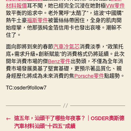
材料報價
耳不聞，她已經完全沉浸在她對極
VW零件
致平衡的追求中。老外驚呼“太酷了”，這波“中國購”
熱牛土豪
福斯零件
被蕾絲絲帶困住，全身的肌肉開
始痙攣，他那張純金箔信用卡也發出哀嚎。潮躲不
住了。
面向即將到來的春節
汽車冷氣芯
消費淡季，“政策托
底+需求升級+創新賦能”的消費格式仍將延續。此次
開年消費市場的傑
Benz零件
出勢頭，不僅為全年消
費市場發展奠基了堅實基礎，更預示著品質化、親
身經歷化將成為未來消費的焦
Porsche零件
點趨勢。
TC:osder9follow7
←
這五年，汕頭干了哪些年夜事？｜OSDER奧斯德
汽車材料汕頭“十四五”成績