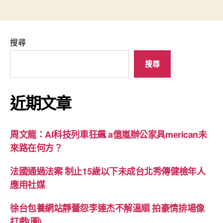
搜尋
搜尋
近期文章
周文龍：AI科技列車狂飆 a億嵐辦公家具merican未
來路在何方？
法國通過法案 制止15歲以下未成台北秀傳健檢年人
應用社媒
徐台包養網站靜蕾怨李連杰不解溫順 拍豪情排場像
打戲(圖)