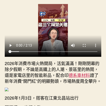
零
件
商
觀
察
丨
“國
補”
再
添
動
力
2026年消費市場火熱開局，活氣滿滿！剛剛閉幕的
開
除夕假期，不論是高鐵上的人潮、景區里的熱鬧，
年
還是家電店里的智能新品，配合印
德系車材料
證了
消
新年消費“開門紅”的明顯勢頭，市場熱度周全攀升。
費
迎
“開
2026年1月3日，搭客在江東北昌站出行
門
紅”〉