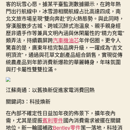
客的玩雪心愿。據某平臺監測數據顯示，在跨年熱
門出行航線中，冰雪游相關航線占比高達四成，南
北文旅市場呈現“雙向奔赴”的火熱態勢。與此同時，
穿漢服散步古城、跨城沉醉式泡溫泉、親手親身經
歷非遺手作等兼具文明內涵與休閑屬性的“精力充電”
類弄法，持續霸屏跨
汽車機油芯
年伴侶圈。更令人
驚喜的是，廣東年桔完製品牌升級，一躍成為“吉文
明頂流”，通過與花草文創產品組合銷售，實現從傳
統農產品到年節消費新爆款的華麗轉身，年味氛圍
與打卡屬性雙雙拉滿。
江蘇南通：以舊換新促進家電消費回熱
關鍵詞3：科技煥新
在內部不確定性日益加年夜的佈景下，擴年夜內
需，尤其是提振
賓利零件
國內消費需求被擺在關鍵
地位。新一輪國補政
Bentley零件
策一落地，科技消