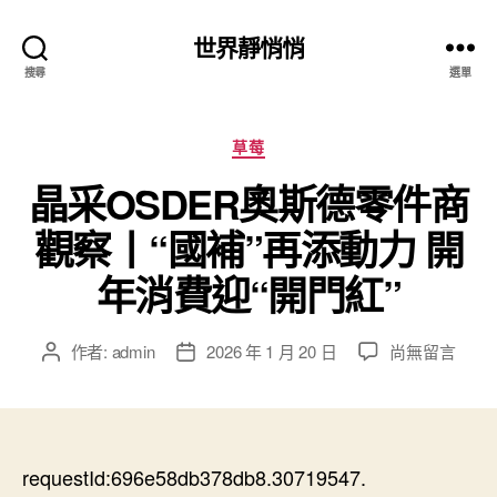
世界靜悄悄
搜尋
選單
分
草莓
類
晶采OSDER奧斯德零件商
觀察丨“國補”再添動力 開
年消費迎“開門紅”
在
作者:
admin
2026 年 1 月 20 日
尚無留言
文
文
〈晶
章
章
采
作
發
OSDER
者
佈
奧
日
斯
requestId:696e58db378db8.30719547.
期
德