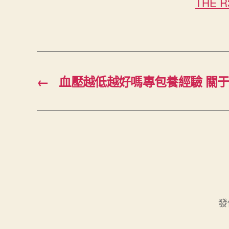
THE 
←
血壓越低越好嗎專包養經驗 關
發