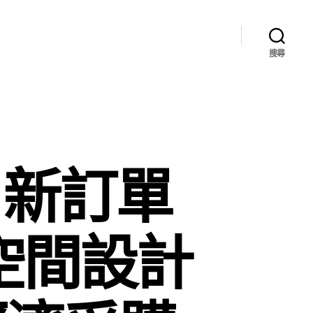
搜尋
t：新訂單
意空間設計