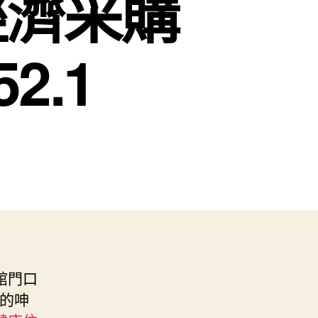
經濟采購
2.1
館門口
的呻