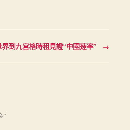
世界到九宮格時租見證“中國速率”
→
為
*