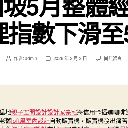
加坡5月整體
指數下滑至5
在
作者:
admin
2026 年 2 月 3 日
尚無留言
文
文
〈日
章
章
經
作
發
與
者
佈
IHS
日
Markit：
期
新
訂
猛地
親子空間設計
設計家豪宅
將信用卡插進咖啡
單
老舊
loft風室內設計
自動販賣機，販賣機發出痛苦
等
增