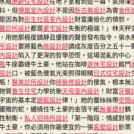
水瓶
樂齡住宅設計
在地下室看到這一幕，氣得渾
速
抖，但
禪風室內設計
不是因
新古典設計
為害
會所
放
是因為對
民生社區室內設計
財富庸俗化的憤怒。
JIUYI
醫診所設計
都是
豪宅設計
失衡的極端！」林天秤
俱
意
，用她那極度鎮靜且優雅的聲音發布指令。張水
空
所設計
要將藍色
綠設計師
調成灰度百分之五十一
間
內設計
陷入了更深的哲學恐慌。這場混亂的中心
設
風
牛座霸總牛土豪。他站在咖啡
退休宅設計
館門
計
緩
設計
口，被藍色傻氣光束照得眼睛
日式住宅設計
新
瓶！
醫美診所設計
你
綠裝修設計
的傻氣，根本無
加
物質
養生住宅
力學抗衡
天母室內設計
！財富
牙醫
坡
宇宙的基本定
遊艇設計
律！」她的蕾絲絲帶
空間
5
月
優雅的蛇，纏繞住牛土豪的金箔千紙
無毒建材
鶴
整
性制衡。
私人招待所設計
「第一階段：情感對等
體
牛土豪，你必須用你最便宜的一張
客變設計
鈔票
經