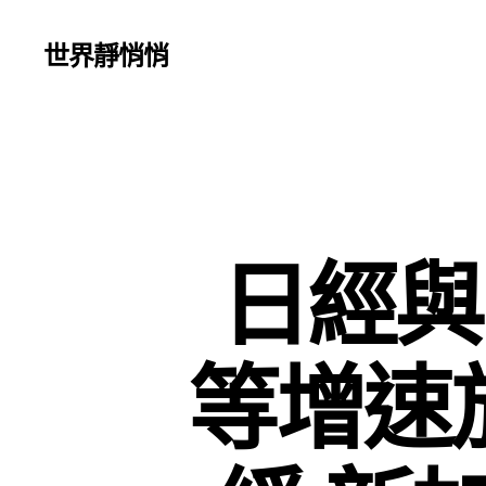
世界靜悄悄
日經與I
等增速放