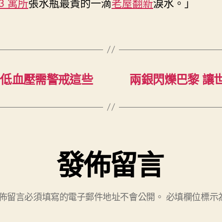
R3 寓所
張水瓶最貴的一滴
老屋翻新
淚水。」
濟
采
購
經
理
指
數
于低血壓需警戒這些
兩銀閃爍巴黎 讓
下
滑
至
52.1〉
中
發佈留言
佈留言必須填寫的電子郵件地址不會公開。
必填欄位標示