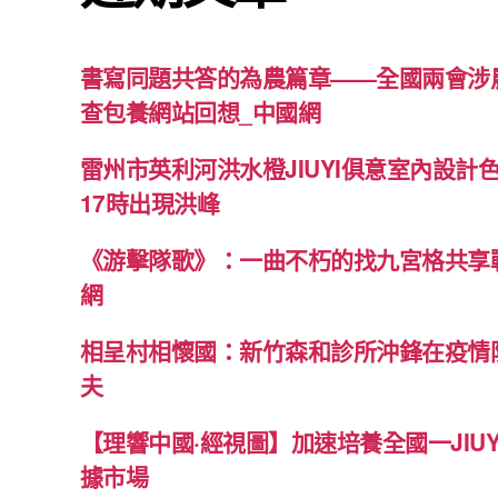
書寫同題共答的為農篇章——全國兩會涉
查包養網站回想_中國網
雷州市英利河洪水橙JIUYI俱意室內設計
17時出現洪峰
《游擊隊歌》：一曲不朽的找九宮格共享
網
相呈村相懷國：新竹森和診所沖鋒在疫情
夫
【理響中國·經視圖】加速培養全國一JIU
據市場