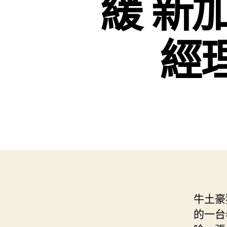
緩 新
經理
牛土豪
的一台