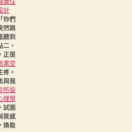
健康住
設計
「你們
突然跳
瓶聽到
點二，
，正是
商業空
生疼。
法與我
診所設
心理學
，試圖
與質感
，換取