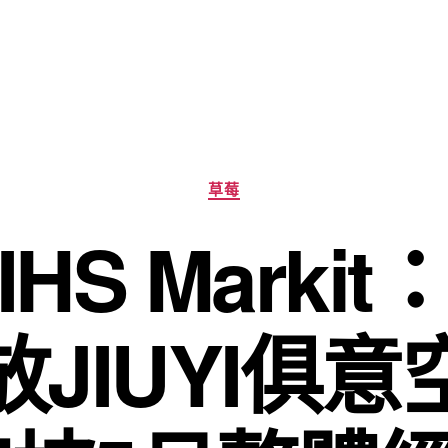
分
草莓
類
HS Marki
JIUYI俱