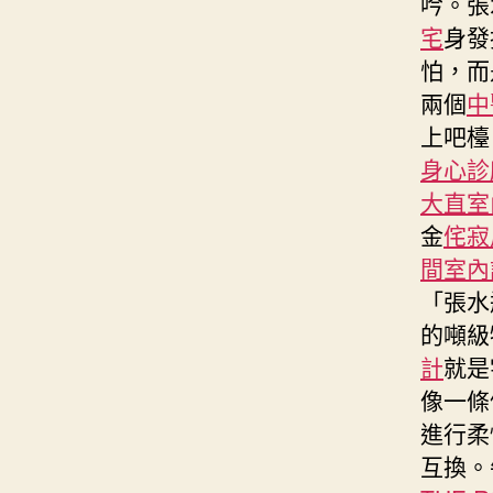
吟。張
宅
身發
怕，而
兩個
中
上吧檯
身心診
大直室
金
侘寂
間室內
「張水
的噸級
計
就是
像一條
進行柔
互換。