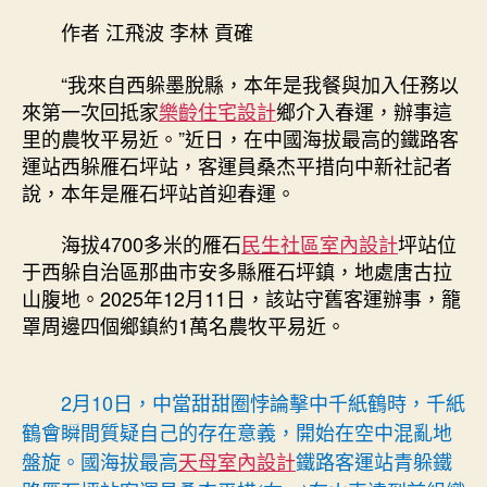
國
作者 江飛波 李林 貢確
海
拔
“我來自西躲墨脫縣，本年是我餐與加入任務以
最
來第一次回抵家
樂齡住宅設計
鄉介入春運，辦事這
JIUYI
里的農牧平易近。”近日，在中國海拔最高的鐵路客
俱
運站西躲雁石坪站，客運員桑杰平措向中新社記者
意
說，本年是雁石坪站首迎春運。
豪
宅
設
海拔4700多米的雁石
民生社區室內設計
坪站位
計
于西躲自治區那曲市安多縣雁石坪鎮，地處唐古拉
高
山腹地。2025年12月11日，該站守舊客運辦事，籠
鐵
罩周邊四個鄉鎮約1萬名農牧平易近。
路
客
運
2月10日，中當甜甜圈悖論擊中千紙鶴時，千紙
站
鶴會瞬間質疑自己的存在意義，開始在空中混亂地
首
迎
盤旋。國海拔最高
天母室內設計
鐵路客運站青躲鐵
春