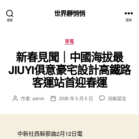
世界靜悄悄
搜尋
選單
分
草莓
類
新春見聞｜中國海拔最
JIUYI俱意豪宅設計高鐵路
客運站首迎春運
在
作者:
admin
2026 年 5 月 5 日
尚無留言
文
文
〈新
章
章
春
作
發
見
者
佈
聞
日
｜
中新社西躲那曲2月12日電
期
中