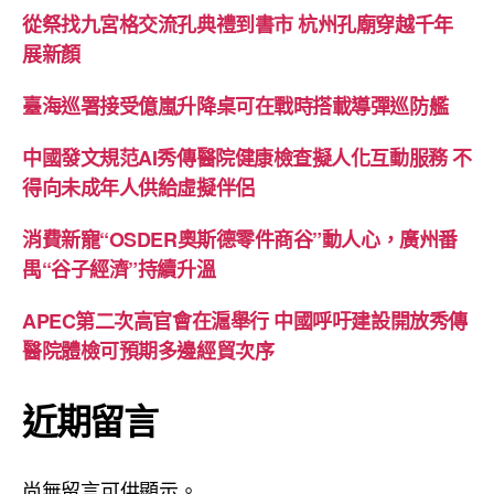
從祭找九宮格交流孔典禮到書市 杭州孔廟穿越千年
展新顏
臺海巡署接受億嵐升降桌可在戰時搭載導彈巡防艦
中國發文規范AI秀傳醫院健康檢查擬人化互動服務 不
得向未成年人供給虛擬伴侶
消費新寵“OSDER奧斯德零件商谷”動人心，廣州番
禺“谷子經濟”持續升溫
APEC第二次高官會在滬舉行 中國呼吁建設開放秀傳
醫院體檢可預期多邊經貿次序
近期留言
尚無留言可供顯示。