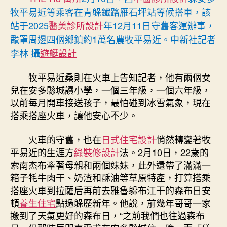
牧平易近等乘客在青躲鐵路雁石坪站等候搭車，該
站于2025
醫美診所設計
年12月11日守舊客運辦事，
籠罩周邊四個鄉鎮約1萬名農牧平易近。中新社記者
李林 攝
遊艇設計
牧平易近桑則在火車上告知記者，他有兩個女
兒在安多縣城讀小學，一個三年級，一個六年級，
以前每月開車接送孩子，最怕碰到冰雪氣象，現在
搭乘搭座火車，讓他安心不少。
火車的守舊，也在
日式住宅設計
悄然轉變著牧
平易近的生涯方
綠裝修設計
法。2月10日，22歲的
索南杰布牽著母親和兩個妹妹，此外還帶了滿滿一
箱子牦牛肉干、奶渣和酥油等草原特產，打算搭乘
搭座火車到拉薩后再前去雅魯躲布江干的森布日安
頓
養生住宅
點過躲歷新年。他說，前幾年哥哥一家
搬到了天氣更好的森布日，“之前我們也往過森布