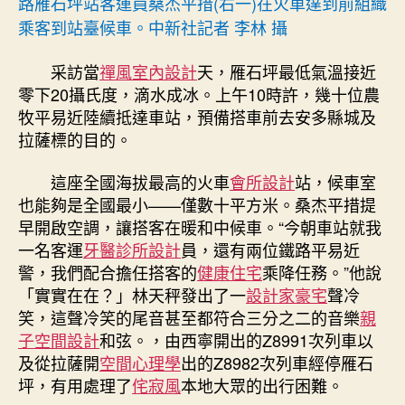
路雁石坪站客運員桑杰平措(右一)在火車達到前組織
運〉
乘客到站臺候車。中新社記者 李林 攝
中
采訪當
禪風室內設計
天，雁石坪最低氣溫接近
零下20攝氏度，滴水成冰。上午10時許，幾十位農
牧平易近陸續抵達車站，預備搭車前去安多縣城及
拉薩標的目的。
這座全國海拔最高的火車
會所設計
站，候車室
也能夠是全國最小——僅數十平方米。桑杰平措提
早開啟空調，讓搭客在暖和中候車。“今朝車站就我
一名客運
牙醫診所設計
員，還有兩位鐵路平易近
警，我們配合擔任搭客的
健康住宅
乘降任務。”他說
「實實在在？」林天秤發出了一
設計家豪宅
聲冷
笑，這聲冷笑的尾音甚至都符合三分之二的音樂
親
子空間設計
和弦。，由西寧開出的Z8991次列車以
及從拉薩開
空間心理學
出的Z8982次列車經停雁石
坪，有用處理了
侘寂風
本地大眾的出行困難。