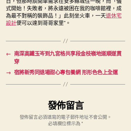
日，但那時辰開車需求在安多縣城住一晚，而「儀
式開始！失敗者，將永遠被困在我的咖啡館裡，成
為最不對稱的裝飾品！」此刻坐火車，一天
退休宅
設計
便可以達到哥哥家里”。
←
南深高鐵玉岑到九宮格共享段金枝嶺地道順遂貫
穿
→
宿將新秀同退場甜心專包養網 形形色色上全運
發佈留言
發佈留言必須填寫的電子郵件地址不會公開。
必填欄位標示為
*