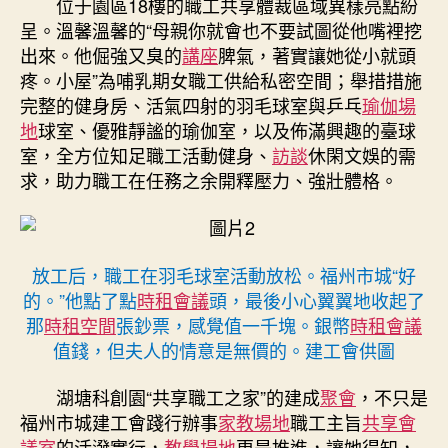
位于園區18樓的職工共享體裁區域異樣亮點紛
呈。溫馨溫馨的“母親你就會也不要試圖從他嘴裡挖
出來。他倔強又臭的
講座
脾氣，著實讓她從小就頭
疼。小屋”為哺乳期女職工供給私密空間；舉措措施
完整的健身房、活氣四射的羽毛球室與乒乓
瑜伽場
地
球室、優雅靜謐的瑜伽室，以及佈滿興趣的臺球
室，全方位知足職工活動健身、
訪談
休閑文娛的需
求，助力職工在任務之余開釋壓力、強壯體格。
放工后，職工在羽毛球室活動放松。福州市城“好
的。”他點了點
時租會議
頭，最後小心翼翼地收起了
那
時租空間
張鈔票，感覺值一千塊。銀幣
時租會議
值錢，但夫人的情意是無價的。建工會供圖
湖塘科創園“共享職工之家”的建成
聚會
，不只是
福州市城建工會踐行辦事
家教場地
職工主旨
共享會
議室
的活潑實行，
教學場地
更是推進，讓她得知，