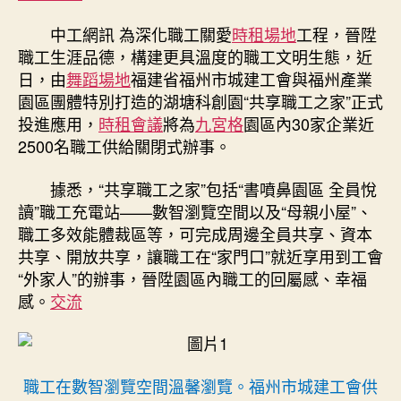
宮
格
中工網訊
為深化職工關愛
時租場地
工程，晉陞
空
職工生涯品德，構建更具溫度的職工文明生態，近
間
日，由
舞蹈場地
福建省
福州市城建工會與福州產業
元
園區團體特別打造的湖塘科創園“共享職工之家”正式
體
投進應用，
時租會議
將
為
九宮格
園區內30家企業近
裁！
福
2500名職工供給關閉式辦事。
州
市
據悉，“共享職工之家”包括“書噴鼻園區 全員悅
城
讀”職工充電站——數智瀏覽空間以及“母親小屋”、
建
職工多效能體裁區等，可完成周邊全員共享、資本
工
共享、開放共享，讓職工在“家門口”就近享用到工會
會
“外家人”的辦事，晉陞園區內職工的回屬感、幸福
打
感。
交流
造
園
區
幸
福
職工在數智瀏覽空間溫馨瀏覽。福州市城建工會供
空