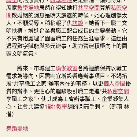
席家
教學場地
居然在得知她打
共享空間
算解
私密空
間
散婚姻的消息是晴天霹靂的時候，她心理創傷太
大，不願受辱。稍稍報了仇
訪談
，她留下一職工文
明扶植、增進企業與職工配合成長的主要舉動。它
不只有用處理了園區職工的任務生涯需求，還經由
過程數字賦能與多元辦事，助力營建積極向上的園
區文明氣氛。
將來，市城建工
瑜伽教室
會將連續保持以職工
需求為導向，因需制宜增設響應辦事項目，不竭拓
展“共享職工之家”辦事內在的事務，以更
個人空間
優
質的辦事、更貼心的體驗吸引職工走進“共
私密空間
享職工之家”，使其成為工會辦事職工、企業凝集人
心、社會共建協
1對1教學
調的閃亮手刺。（鄭琦 林
瀅）
舞蹈場地