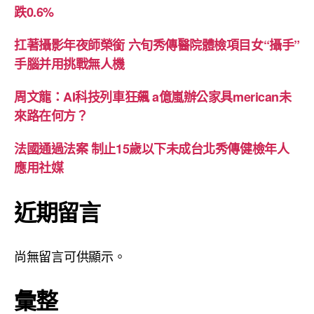
跌0.6%
扛著攝影年夜師榮銜 六旬秀傳醫院體檢項目女“攝手”
手腦并用挑戰無人機
周文龍：AI科技列車狂飆 a億嵐辦公家具merican未
來路在何方？
法國通過法案 制止15歲以下未成台北秀傳健檢年人
應用社媒
近期留言
尚無留言可供顯示。
彙整