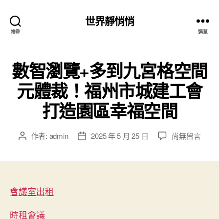
世界靜悄悄
搜尋
選單
數智瀏覽+多到九宮格空間
元體裁！福州市城建工會
打造園區幸福空間
在
作者:
admin
2025 年 5 月 25 日
尚無留言
文
文
〈數
章
章
智
作
發
瀏
者
佈
覽
日
+多
會議室出租
期
到
九
時租會議