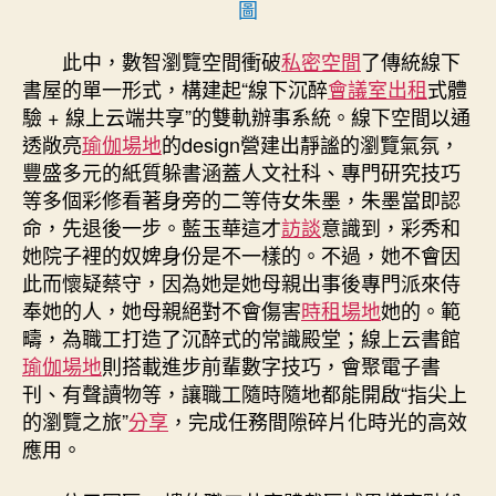
圖
間〉
中
此中，數智瀏覽空間衝破
私密空間
了傳統線下
書屋的單一形式，構建起“線下沉醉
會議室出租
式體
驗 + 線上云端共享”的雙軌辦事系統。線下空間以通
透敞亮
瑜伽場地
的design營建出靜謐的瀏覽氣氛，
豐盛多元的紙質躲書涵蓋人文社科、專門研究技巧
等多個彩修看著身旁的二等侍女朱墨，朱墨當即認
命，先退後一步。藍玉華這才
訪談
意識到，彩秀和
她院子裡的奴婢身份是不一樣的。不過，她不會因
此而懷疑蔡守，因為她是她母親出事後專門派來侍
奉她的人，她母親絕對不會傷害
時租場地
她的。範
疇，為職工打造了沉醉式的常識殿堂；線上云書館
瑜伽場地
則搭載進步前輩數字技巧，會聚電子書
刊、有聲讀物等，讓職工隨時隨地都能開啟“指尖上
的瀏覽之旅”
分享
，完成任務間隙碎片化時光的高效
應用。