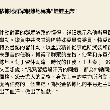
依據地群眾親熱地稱為“娃娃主席”
勛對黨的群眾道路的懂得，詳細表示為他辦事
舉動。擔負中共陜甘邊區特殊委員會委員、特委
特委書記的習仲勛，以重要精神從事處所武裝和
末艱苦的任務，博得了群眾的支撐，使黨和赤軍
據地。對于習仲勛這一時代的任務，王世泰于199
文回想說：“凡熟習這段汗青的同道，都為仲勛同
風格、怨天尤人的品格、身先士卒的精力所激動
處所任務的一個典范，為照金依據地的平易近主
出了血汗，做出了進獻。”