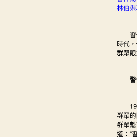
林伯渠
習仲
時代，
群眾眼
警
194
群眾的
群眾魁
道：“