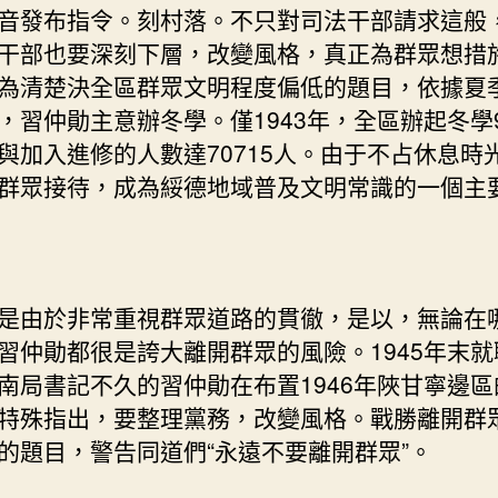
音發布指令。刻村落。不只對司法干部請求這般
干部也要深刻下層，改變風格，真正為群眾想措
為清楚決全區群眾文明程度偏低的題目，依據夏
，習仲勛主意辦冬學。僅1943年，全區辦起冬學9
與加入進修的人數達70715人。由于不占休息時
群眾接待，成為綏德地域普及文明常識的一個主
由於非常重視群眾道路的貫徹，是以，無論在
習仲勛都很是誇大離開群眾的風險。1945年末就
南局書記不久的習仲勛在布置1946年陜甘寧邊區
特殊指出，要整理黨務，改變風格。戰勝離開群
的題目，警告同道們“永遠不要離開群眾”。