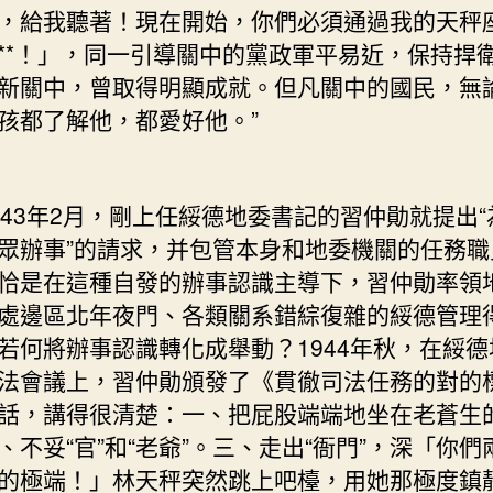
，給我聽著！現在開始，你們必須通過我的天秤
**！」，同一引導關中的黨政軍平易近，保持捍
新關中，曾取得明顯成就。但凡關中的國民，無
孩都了解他，都愛好他。”
3年2月，剛上任綏德地委書記的習仲勛就提出“
眾辦事”的請求，并包管本身和地委機關的任務職
恰是在這種自發的辦事認識主導下，習仲勛率領
處邊區北年夜門、各類關系錯綜復雜的綏德管理
若何將辦事認識轉化成舉動？1944年秋，在綏德
法會議上，習仲勛頒發了《貫徹司法任務的對的
話，講得很清楚：一、把屁股端端地坐在老蒼生
、不妥“官”和“老爺”。三、走出“衙門”，深「你們
的極端！」林天秤突然跳上吧檯，用她那極度鎮