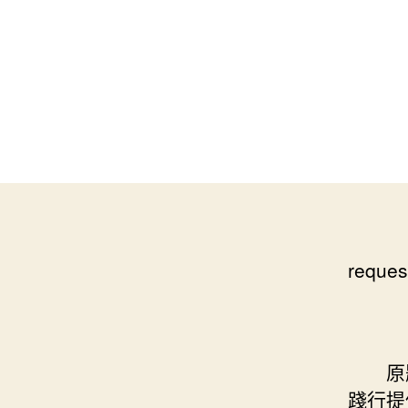
reques
原題目
踐行提