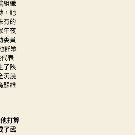
黨組織
轉，她
未有的
眾年夜
動委員
地群眾
兵代表
生了陜
全沉浸
為蘇維
是他打算
成了武