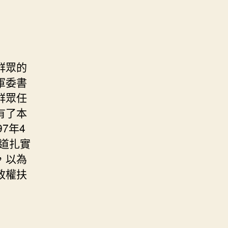
群眾的
軍委書
群眾任
有了本
7年4
道扎實
，以為
政權扶