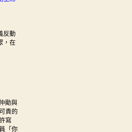
義反動
眾，在
仲勛與
可貴的
許寫
員「你