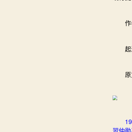
作者
起源
原文
1
習仲勛