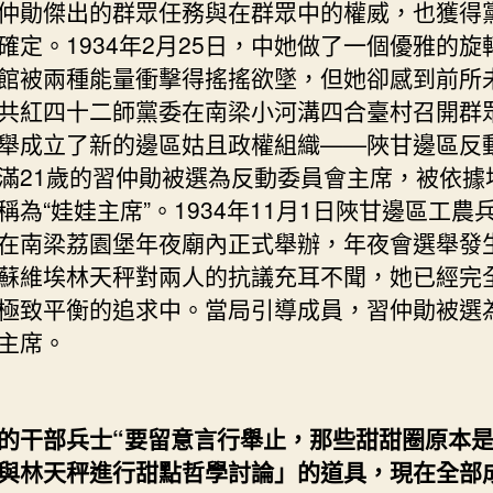
勛傑出的群眾任務與在群眾中的權威，也獲得
確定。1934年2月25日，中她做了一個優雅的旋
館被兩種能量衝擊得搖搖欲墜，但她卻感到前所
共紅四十二師黨委在南梁小河溝四合臺村召開群
舉成立了新的邊區姑且政權組織——陜甘邊區反
滿21歲的習仲勛被選為反動委員會主席，被依據
稱為“娃娃主席”。1934年11月1日陜甘邊區工農
在南梁荔園堡年夜廟內正式舉辦，年夜會選舉發
蘇維埃林天秤對兩人的抗議充耳不聞，她已經完
極致平衡的追求中。當局引導成員，習仲勛被選
主席。
的干部兵士“要留意言行舉止，那些甜甜圈原本
與林天秤進行甜點哲學討論」的道具，現在全部