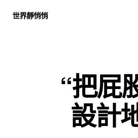
世界靜悄悄
“把屁
設計