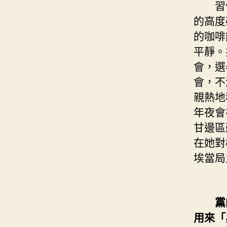
習仲
的高度
的咖啡
平靜。
會，選
會，不
親熱地
年夜會
甘邊區
在她對
埃當局
黨
用來「