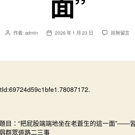
面”
在
作者:
admin
2026 年 1 月 23 日
尚無留言
文
文
〈“把
章
章
屁
作
發
股
者
佈
端
日
端
期
JIUYI
俱
tId:69724d59c1bfe1.78087172.
意
診
所
設
計
：“把屁股端端地坐在老蒼生的這一面”——
地
倡群眾道路二三事
坐