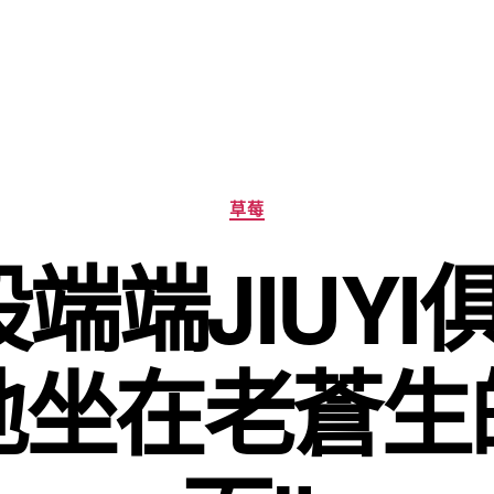
分
草莓
類
股端端JIUYI
地坐在老蒼生