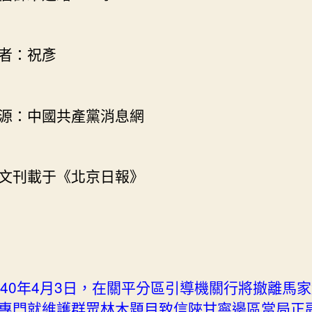
在
老
蒼
：祝彥
生
的
這
：中國共產黨消息網
一
面”〉
中
刊載于《北京日報》
940年4月3日，在關平分區引導機關行將撤離馬
專門就維護群眾林木題目致信陜甘寧邊區當局正