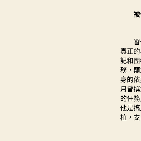
被
習仲
真正的
記和團
務，顛
身的依
月曾撰
的任務
他是搞
植，支