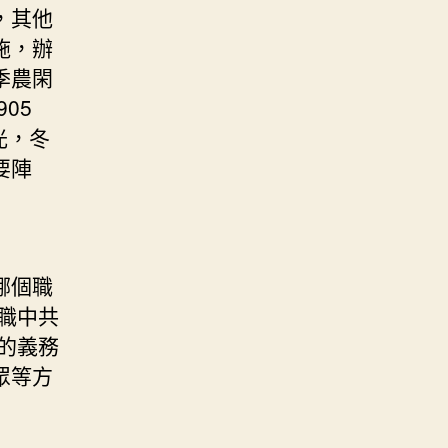
，其他
施，辦
季農閑
05
光，冬
要陣
哪個職
職中共
的義務
眾等方