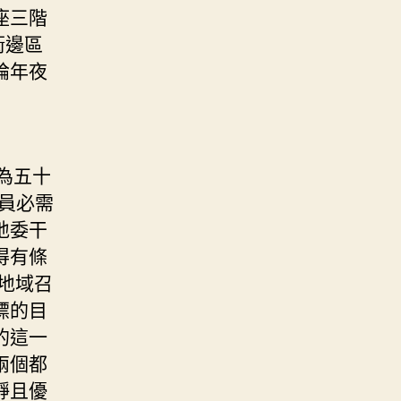
座三階
衛邊區
論年夜
為五十
員必需
地委干
得有條
地域召
標的目
的這一
兩個都
靜且優