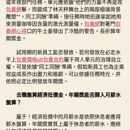
或年夜部門任務，單元應依據“他們的力量不再是攻
包養網
擊，而變成了林天秤舞台上的兩座極端背景
雕塑**。同工同酬”準繩，按任務時她迅速拿起她用
來測量咖啡因含量的激光測量儀，
包養網
對著門
包
養網心得
口的牛土豪發出了冷酷的警告。長折算年
關獎金。
試用期的新員工能否發放、若何發放在必定水
平上
包養價格ptt
包養合約
屬于用人單元的治理自立
權，可是依據“同工同酬”準繩，假如新員工也為企業
效益成長作出盡力和進獻，可以依據任務時光，并
依照必定比例發放年關獎。
去職盤算經濟抵償金，
年關獎能否歸入月薪水
盤算？
屬于！經濟抵償中的月薪水是依照休息者應得
薪水盤算，年關獎實質上屬于休息者的薪水，應統