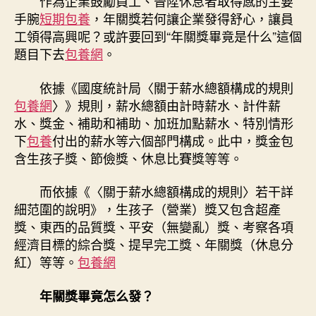
作為企業鼓勵員工、晉陞休息者取得感的主要
手腕
短期包養
，年關獎若何讓企業發得舒心，讓員
工領得高興呢？或許要回到“年關獎畢竟是什么”這個
題目下去
包養網
。
依據《國度統計局〈關于薪水總額構成的規則
包養網
〉》規則，薪水總額由計時薪水、計件薪
水、獎金、補助和補助、加班加點薪水、特別情形
下
包養
付出的薪水等六個部門構成。此中，獎金包
含生孩子獎、節儉獎、休息比賽獎等等。
而依據《〈關于薪水總額構成的規則〉若干詳
細范圍的說明》，生孩子（營業）獎又包含超產
獎、東西的品質獎、平安（無變亂）獎、考察各項
經濟目標的綜合獎、提早完工獎、年關獎（休息分
紅）等等。
包養網
年關獎畢竟怎么發？