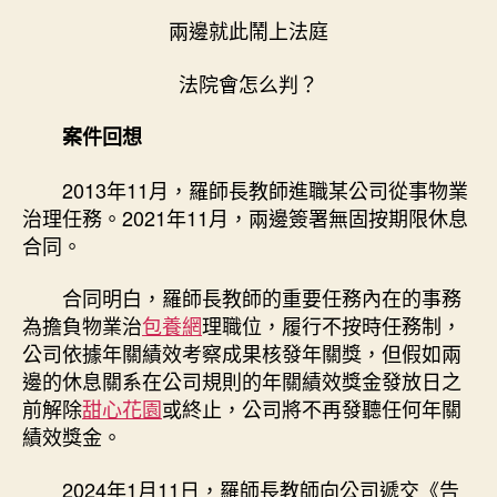
獎
兩邊就此鬧上法庭
發
不
法院會怎么判？
發，
甜
心
案件回想
專
包
2013年11月，羅師長教師進職某公司從事物業
養
治理任務。2021年11月，兩邊簽署無固按期限休息
網
合同。
究
竟
合同明白，羅師長教師的重要任務內在的事務
誰
為擔負物業治
包養網
理職位，履行不按時任務制，
說
公司依據年關績效考察成果核發年關獎，但假如兩
了
算？〉
邊的休息關系在公司規則的年關績效獎金發放日之
中
前解除
甜心花園
或終止，公司將不再發聽任何年關
績效獎金。
2024年1月11日，羅師長教師向公司遞交《告