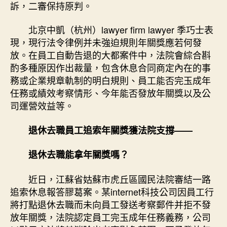
訴，二審保持原判。
北京中凱（杭州）lawyer firm lawyer 季巧士表
現，現行法令律例并未強迫規則年關獎應若何發
放。在員工自動告退的大都案件中，法院會綜合斟
酌多種原因作出裁量，包含休息合同商定內在的事
務或企業規章軌制的明白規則、員工能否完玉成年
任務或績效考察情形、今年能否發放年關獎以及公
司運營效益等。
退休去職員工追索年關獎獲法院支撐——
退休去職能拿年關獎嗎？
近日，江蘇省姑蘇市虎丘區國民法院審結一路
追索休息報答膠葛案。某internet科技公司因員工行
將打點退休去職而未向員工發送考察郵件并拒不發
放年關獎，法院認定員工完玉成年任務義務，公司