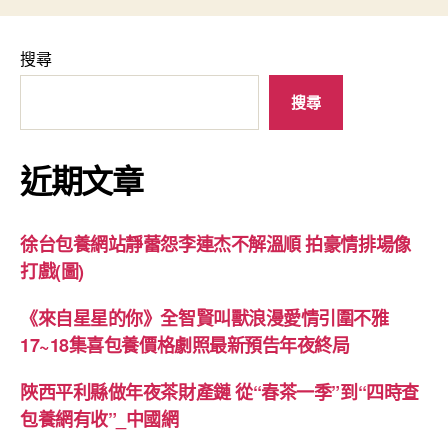
搜尋
搜尋
近期文章
徐台包養網站靜蕾怨李連杰不解溫順 拍豪情排場像
打戲(圖)
《來自星星的你》全智賢叫獸浪漫愛情引圍不雅
17~18集喜包養價格劇照最新預告年夜終局
陜西平利縣做年夜茶財產鏈 從“春茶一季”到“四時查
包養網有收”_中國網