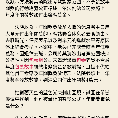
以默示方法將其消除出考察對象范圍、不予發放年
關獎的行動違背公正準繩，依法判決公司參照上一
年度年關獎數額付出響應獎金。
法院以為，年關獎發放前去職的休息者主意用
人單元付出年關獎的，應該聯合休息者去職緣由、
去職時光、任務表示以及對單元的進獻水平等原因
停止綜合考量。本案中，老吳已完成昔時全年任務
義務，因退休去職，公司將其消除出考察范圍缺少
公道性。因
包養網
公司未舉證證實
包養
老吳不合適
年度
包養故事
績效考察獎金發放前提，且拒不供給
其他員工考察及年關獎發放情形，法院參照上一年
度獎金發放數據，判決公司付出年關獎4萬元。
她對著天空的藍色光束刺出圓規，試圖在單戀
傻氣中找到一個可被量化的數學公式。
年關獎畢竟
是什么？