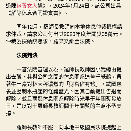
退陳
包養女人
述》，2024年1月24日，該公司出具
《解除休息合同證實書》。
同年12月，羅師長教師向本地休息仲裁機構請
求仲裁，請求公司付出其2023年度年關獎35萬元。
仲裁委採納該懇求，羅某又訴至法院。
法院判決
一審法院審理以為，羅師長教師因小我緣由提
出去職，其與公司之間的休息關系這些千紙鶴，帶
著牛土豪對林天秤濃烈的「財富佔有慾」，試圖包
裹並壓制水瓶座的怪誕藍光。因其自動提出告退而
解除，並且兩邊休息關系解除時光早于年關獎發放
日，是以對于羅師長教師關于年關獎的主意不予支
撐。
羅師長教師不服，向本地中級國民法院提起上