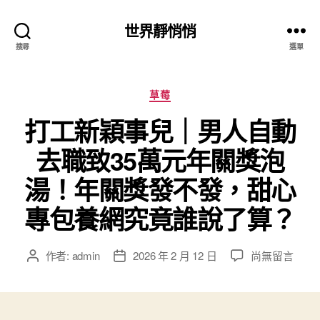
世界靜悄悄
搜尋
選單
分
草莓
類
打工新穎事兒｜男人自動
去職致35萬元年關獎泡
湯！年關獎發不發，甜心
專包養網究竟誰說了算？
在
作者:
admin
2026 年 2 月 12 日
尚無留言
文
文
〈打
章
章
工
作
發
新
者
佈
穎
日