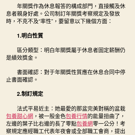
年關獎作為休息報答的構成部門，直接觸及休
息者親身好處。公司制訂年關獎考察規定及發放
時，不克不及“率性”，要留意以下幾個方面：
1.明白性質
區分類型：明白年關獎屬于休息者固定薪酬仍
是績效獎金。
書面確認：對于年關獎性質應在休息合同中停
止書面確認。
2.制訂規定
法式平易近主：她最愛的那盆完美對稱的盆栽
包養甜心網
，被一股金色
包養行情
的能量扭曲了，
左邊的葉子比右邊的長了零點
包養網
零一公分！考
察規定應經職工代表年夜會或全部職工會商，提出