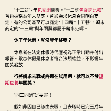
“十三薪”≠年
包養網
關獎。“十三薪
包養網比較
”
普通被稱為年末雙薪，普通需求休息合同明白商
定，有的公司甚至可以商定“十四薪”“十五薪”。顛末
商定的“十三薪”與年關獎都屬于薪水范疇。
休了年休假，就沒豐年終獎？
休息者在法定休假時代應視為正常出勤并付出
報答。歇息休假是休息者符合法規權益，不影響年
關獎發放！
行將請求去職或許還在試用期，
就可以不發
短
期包養
年關獎？
“同工同酬”是要害！
假如非因自己緣由去職，且去職時已完玉成年