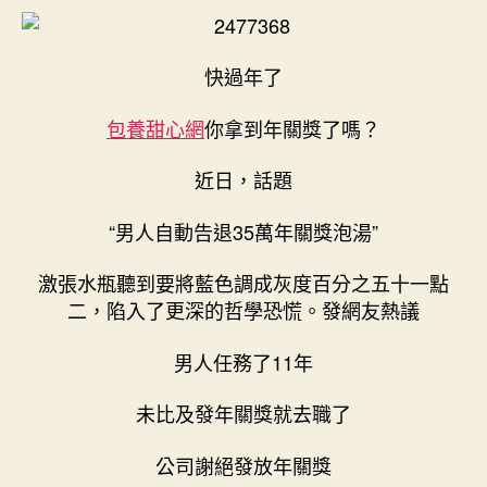
事
期
兒
｜
快過年了
男
人
包養甜心網
你拿到年關獎了嗎？
自
動
近日，話題
去
職
“男人自動告退35萬年關獎泡湯”
致
35
激張水瓶聽到要將藍色調成灰度百分之五十一點
萬
元
二，陷入了更深的哲學恐慌。發網友熱議
年
關
男人任務了11年
獎
泡
未比及發年關獎就去職了
湯！
年
公司謝絕發放年關獎
關