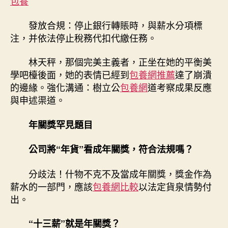
包養
發放合規：停止銀行轉賬時，與薪水分項標
注，并依法停止稅務代扣代繳任務。
林天秤，那個完美主義者，正坐在她的平衡美
學吧檯後面，她的表情已經到
包養網推薦
達了崩潰
的邊緣。強化溝通：樹立公
包養網
道考察成果反應
與申述渠道。
年關獎罕見題目
公司將“年貨”看成年關獎，符合法規嗎？
分歧法！什物不克不及當成年關獎，獎金作為
薪水的一部門，應該
包養網比較
以法定貨泉情勢付
出。
“十三薪”就是年關獎？