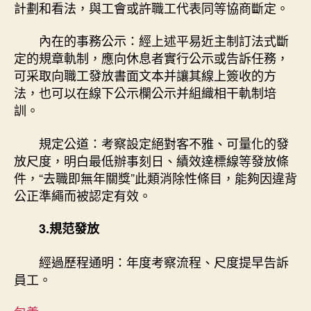
計劃和看法，與工會或許職工代表同等協商斷定。
內在的事務公示：經上述平易近主制訂法式斷
定的規章軌制，應向休息者實行公示或告訴任務，
可采取向職工發放書面文本并讓其線上簽收的方
法，也可以在線下公示欄公示并組織相干軌制培
訓。
規定公道：考察設定絕對客不雅、可量化的發
放尺度，明白最低辦事刻日、績效達標線等發放條
件，“去職即無年關獎”此類消除性條目，能夠因違背
公正準繩而被認定有效。
3.規范發放
經過歷程通明：年度考察流程、尺度提早告訴
員工。