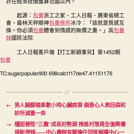
計在經濟抵償盤算范圍以內。
起源：
包養
浙工之家、工人日報、廣東省總工
會、最林天秤眼神
包養條件
冰冷：「這就是質感互
換。你必須
包養
體會到情感的無價之重。」高
包養
妹
國民法院
工人日報客戶端【打工新穎事兒】第1452期
包養
TC:sugarpopular900 698cab1f17de47.41151176
←
男人騎腳踏車數小時心臟病發 兩善心人救回森和
診所減重一命
→
穩固晉陞“三農”成長好勢頭 推進村落周全復興獲
得新停頓——中心農辦有關擔任同道解讀中心一