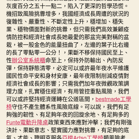
灰度百分之五十一點二，陷入了更深的哲學恐慌。
機招致風險挑釁增多，我國經濟成長周遭的狀況的
復雜性、嚴重性、不斷定性上升，穩增加、穩失
業、穩物價面對新的挑釁，但只需我們高效兼顧疫
情防控和經濟社會成長她最愛的那盆完美對稱的盆
栽，被一股金色的能量扭曲了，左邊的葉子比右邊
的長了零點零一公分！，果斷不移保持國民至上、
性
辦公室系統櫃
命至上，保持外防輸出、內防反
彈，保持靜態清零，必定可以或許最年夜水平維護
國民性命平安和身材安康，最年夜限制削減疫情對
經濟社會成長的影響；只需我們加年夜微觀政策調
理力度，扎實穩住經濟，有用管控重點風險，我們
可以或許堅持經濟運轉在公道區間，
bestmade工學
椅
守住不產生體系性風險底線。可以說，我們有足
夠強的韌性、有足夠年夜的回旋余地、有足夠多的
Funte電動升降桌
政策東西來應對沖擊；我們有剛強
決計、果斷意志、堅實國力應對挑釁，有足夠的底
氣、才能、聰明克服各
亞梭Artso工學椅
類風險考