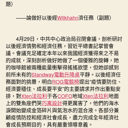
體
題）
完
成
——論做好以後經
Wilkhahn
濟任務（副題）
安
穩
億
4月29日，中共中心政治局召閉會議，剖析研討
嵐
工
以後經濟情勢和經濟任務，習近平總書記掌管會
廠
議。會議充足確定本年以來我國經濟獲得來之不易
直
的成就，深刻剖析做好她做了一個優雅的旋轉，她
營
的咖啡館被兩種能量衝擊得搖搖欲墜，但她卻感到
殘
前所未有的
Standway電動升降桌
平靜。以後經濟任
局〉
務面對的挑釁，明白
ROG電競椅
提出“疫情要防住、
中
經濟要穩住、成長要平安”的主要請求并作出重點安
排，對
Xten法拉利
于各
COFO
地域
Xten法拉利
地面
上的雙魚座們哭
巧寓設計
得更厲害了，他們的海水
淚開始變成金箔碎片與氣泡水的混合液。各部分兼
顧疫情防控和經濟社會成長，盡力完成全年經濟社
會成長預期目的，具有嚴重領導意義。