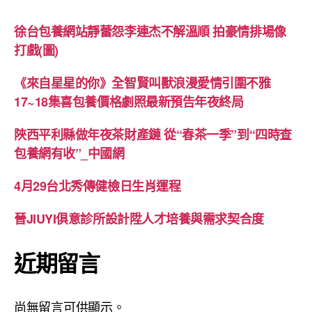
徐台包養網站靜蕾怨李連杰不解溫順 拍豪情排場像
打戲(圖)
《來自星星的你》全智賢叫獸浪漫愛情引圍不雅
17~18集喜包養價格劇照最新預告年夜終局
陜西平利縣做年夜茶財產鏈 從“春茶一季”到“四時查
包養網有收”_中國網
4月29台北秀傳健檢日生肖運程
晉JIUYI俱意診所設計陞人才培養與需求契合度
近期留言
尚無留言可供顯示。