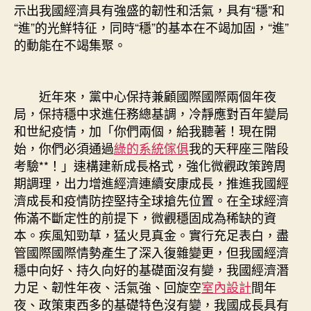
示出我國經濟具有強盛的韌性和活氣，具有“穩”和
“進”的光鮮特征，同時“穩”的基本在不竭加固，“進”
的動能在不竭集聚。
近年來，黨中心保持兼顧國際國際兩個年夜
局，保持穩中求進任務總基調，冷靜應對百年變局
和世紀疫情，加「你們兩個，給我聽著！現在開
始，你們必須通過
綠的系統傢俱
我的天秤座三階段
考驗**！」速構建新成長格式，強化微觀政策跨周
期調理，出力增進經濟連續安康成長，推進我國經
濟成長和疫情防控堅持全球搶先位置。在全球經濟
佈滿不斷定性的前提下，微觀穩固成為稀缺的資
本。疾風知勁草，猛火見真金。實行充足表白，盡
管國際國際情勢產生了深入復雜變更，但我國經濟
穩中向好、持久向好的基礎面沒有變，我國經濟潛
力足、韌性年夜、活氣強、回旋空
室內設計
間年
夜、政策東西多的基礎特色沒有變，我國成長具有