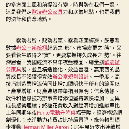
的多方面上風和前提沒有變。時與勢在我們一邊，
這是我們定
歐凌辦公家具
力和底氣地點，也是我們
的決計和信念地點。
察勢者智，馭勢者贏。察看我國經濟，既要看
數據
辦公室系統櫃
起落之“形”、市場變更之“態”，又
要看蒼生取得之“實”，更要掌握持久成長之“勢”。往
深層看，我國經濟不只年夜盤穩固、總量擴
歐凌辦
公家具
展，並且構造優化、效益晉陞，高東西的品
質成長不竭獲得實效
辦公室規劃設計
。一季度，高
技巧制造業增添值同比增加顯明快于所有的範圍以
上產業增加，財產進級帶舉措用顯明；信息傳輸、
軟件和信息技巧辦事業增添值堅持較快增加，立異
成長態勢連續；終極花費收入對經濟增加進獻率比
上年同期年夜
Funte電動升降桌
幅晉陞，經濟構造調
劑優化；乾淨動力花費占比持續晉陞，綠色轉型穩
步推動
Herman Miller Aeron
；居平易近支出連續增