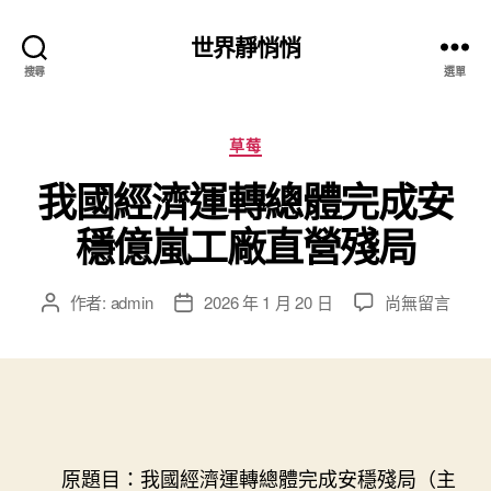
世界靜悄悄
搜尋
選單
分
草莓
類
我國經濟運轉總體完成安
穩億嵐工廠直營殘局
在
作者:
admin
2026 年 1 月 20 日
尚無留言
文
文
〈我
章
章
國
作
發
經
者
佈
濟
日
運
期
轉
總
原題目：我國經濟運轉總體完成安穩殘局（主