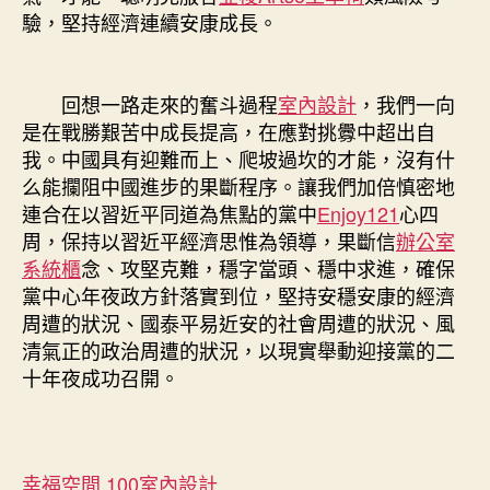
驗，堅持經濟連續安康成長。
回想一路走來的奮斗過程
室內設計
，我們一向
是在戰勝艱苦中成長提高，在應對挑釁中超出自
我。中國具有迎難而上、爬坡過坎的才能，沒有什
么能攔阻中國進步的果斷程序。讓我們加倍慎密地
連合在以習近平同道為焦點的黨中
Enjoy121
心四
周，保持以習近平經濟思惟為領導，果斷信
辦公室
系統櫃
念、攻堅克難，穩字當頭、穩中求進，確保
黨中心年夜政方針落實到位，堅持安穩安康的經濟
周遭的狀況、國泰平易近安的社會周遭的狀況、風
清氣正的政治周遭的狀況，以現實舉動迎接黨的二
十年夜成功召開。
幸福空間
100室內設計