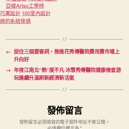
亞梭Artso工學椅
巧寓設計
100室內設計
綠的系統傢俱
←
捉住三個要害詞，推進花秀傳醫院費用費市場上
升向好
→
年夜江南北“熱”度不凡 冰雪秀傳醫院健康檢查游
玩連續升溫刷新經濟新活氣
發佈留言
發佈留言必須填寫的電子郵件地址不會公開。
必填欄位標示為
*