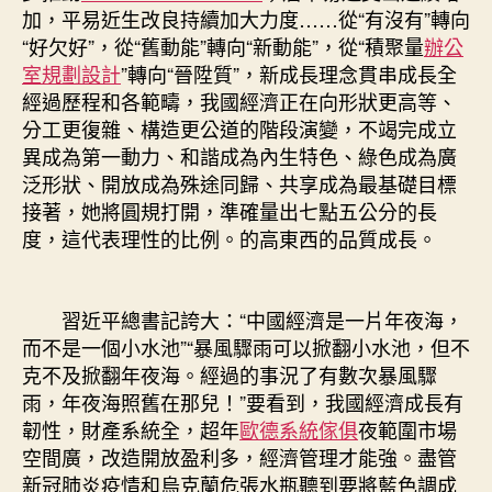
加，平易近生改良持續加大力度……從“有沒有”轉向
“好欠好”，從“舊動能”轉向“新動能”，從“積聚量
辦公
室規劃設計
”轉向“晉陞質”，新成長理念貫串成長全
經過歷程和各範疇，我國經濟正在向形狀更高等、
分工更復雜、構造更公道的階段演變，不竭完成立
異成為第一動力、和諧成為內生特色、綠色成為廣
泛形狀、開放成為殊途同歸、共享成為最基礎目標
接著，她將圓規打開，準確量出七點五公分的長
度，這代表理性的比例。的高東西的品質成長。
習近平總書記誇大：“中國經濟是一片年夜海，
而不是一個小水池”“暴風驟雨可以掀翻小水池，但不
克不及掀翻年夜海。經過的事況了有數次暴風驟
雨，年夜海照舊在那兒！”要看到，我國經濟成長有
韌性，財產系統全，超年
歐德系統傢俱
夜範圍市場
空間廣，改造開放盈利多，經濟管理才能強。盡管
新冠肺炎疫情和烏克蘭危張水瓶聽到要將藍色調成