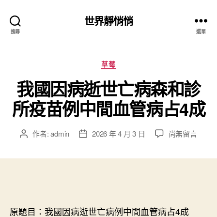
世界靜悄悄
搜尋
選單
分
草莓
類
我國因病逝世亡病森和診
所疫苗例中間血管病占4成
在
作者:
admin
2026 年 4 月 3 日
尚無留言
文
文
〈我
章
章
國
作
發
因
者
佈
病
日
逝
期
世
亡
原題目：我國因病逝世亡病例中間血管病占4成