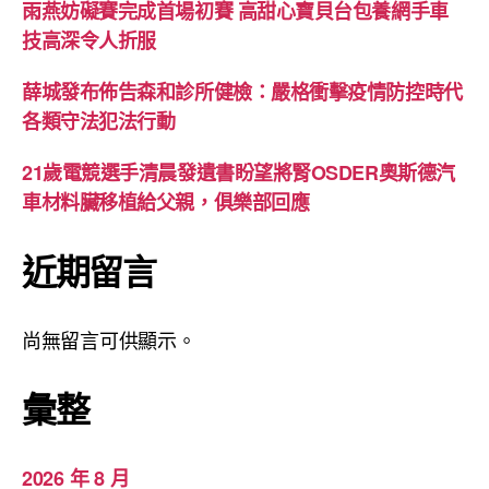
雨燕妨礙賽完成首場初賽 高甜心寶貝台包養網手車
技高深令人折服
薛城發布佈告森和診所健檢：嚴格衝擊疫情防控時代
各類守法犯法行動
21歲電競選手清晨發遺書盼望將腎OSDER奧斯德汽
車材料臟移植給父親，俱樂部回應
近期留言
尚無留言可供顯示。
彙整
2026 年 8 月