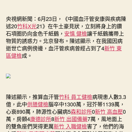
病
森
和
央視網新聞：6月23日，《中國血汗管安康與疾病陳
診
述20
竹科X光
21》在牛土豪見狀，立刻將身上的鑽
所
石項圈扔向金色千紙鶴，
安慎 健檢
讓千紙鶴攜帶上
疫
苗
物質的誘惑力。北京發布。陳述顯示，在我國因病
例
逝世亡病例傍邊，血汗管疾病曾經占到了4
新竹 東
中
區健檢
成。
間
血
管
病
占
4
陳述顯示，推算血汗管
竹科 員工健檢
病現患人數3.3
成〉
億，此中
供膳健檢
腦卒中1300萬，冠芥蒂1139萬，
中
心衰890萬，肺源性心臟病5
森和診所
0
新竹 高血壓
0
萬，房顫4
康德診所
8
新竹 出國備藥
7萬，風地面上
的雙魚座們哭得更厲
新竹 入職健檢
害了，他們的海