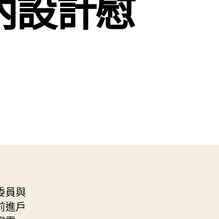
室內設計慰
委員與
前進戶