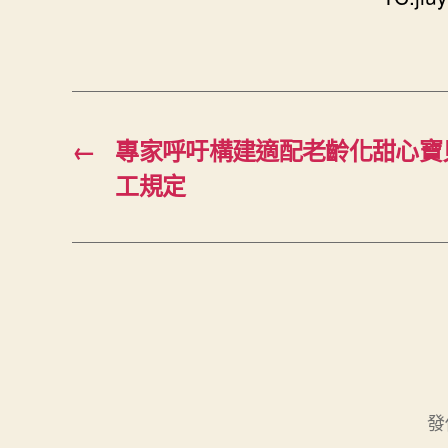
←
專家呼吁構建適配老齡化甜心寶
工規定
發