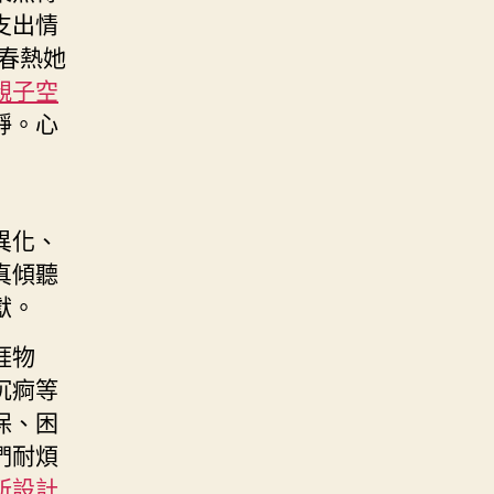
支出情
春熱她
親子空
靜。心
異化、
真傾聽
獻。
涯物
沉痾等
保、困
們耐煩
所設計