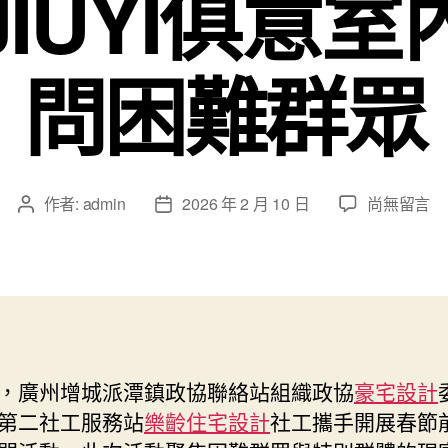
IUYI俱意
問困難群眾
在
作者:
admin
2026 年 2 月 10 日
尚無留言
文
文
〈情
章
章
熱
作
發
新
者
佈
春，
日
履
期
職
為
，廣州增城派潭鎮政協聯絡站組織政協
豪宅設計
平
第二社工服務站
樂齡住宅設計
社工攜手開展春節
易
近！