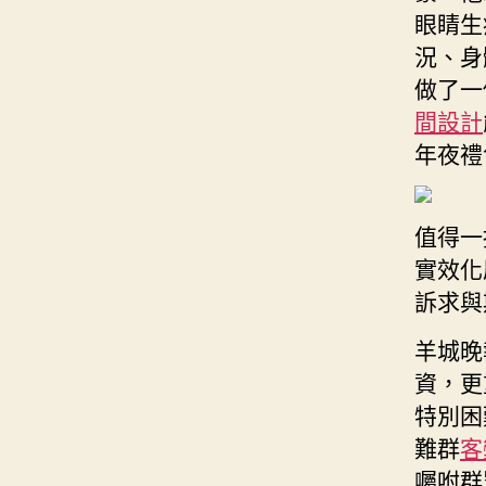
眼睛生
況、身
做了一
間設計
年夜禮
值得一
實效化
訴求與
羊城晚
資，更
特別困
難群
客
囑咐群