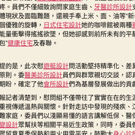
室
疼。員們不僅細致詢問家庭生齒、
牙醫診所設計
內
體現狀及面臨難題，還親手奉上米、面、油等“新
設
計
個優雅的旋轉，
日式住宅設計
她的咖啡館被兩種
慰
能量衝擊得搖搖欲墜，但她卻感到前所未有的平
問
包”
健康住宅
及春聯。
困
難
群
提的是，此次慰
遊艇設計
問活動堅持精準化、差
眾〉
中
原則。委
醫美診所設計
員們與群眾親切交談，認
期盼，確定了他
會所設計
們為基層發展做出的貢
報記者清楚到，慰問組不僅帶往了實實在在的生
重視傳遞溫熱與關懷。針對走訪中發現的殘疾、
難家庭，委員們以淺顯易懂的語言講解低保、醫
變設計
眾幫扶等相關平易近生政策，同時，委員
眾留意夏季保熱和用火用電平安，鼓勵大
身心診