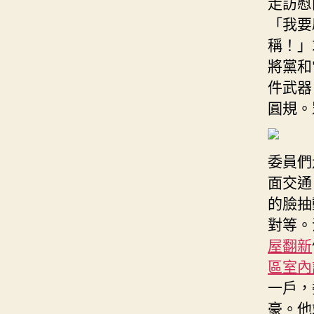
走訪慰
「我要
稱！」
將黨和
件武器
圓規。
委員們
面交通
的臉抽
對等。
屋翻新
區室內
一戶，
豪。他