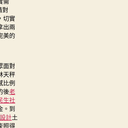
實需
情對
，切實
拿出兩
完美的
眾面對
林天秤
感比例
的後
老
民生社
金。到
內設計
土
束照得