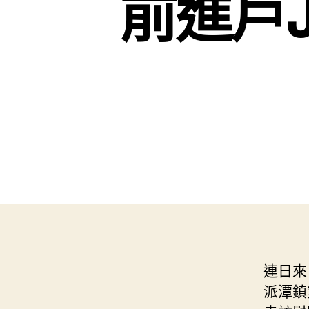
前進戶J
連日來
派潭鎮