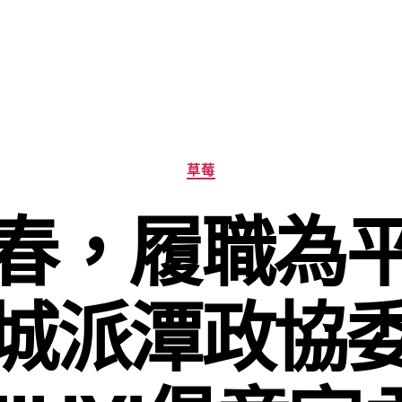
分
草莓
類
春，履職為
城派潭政協