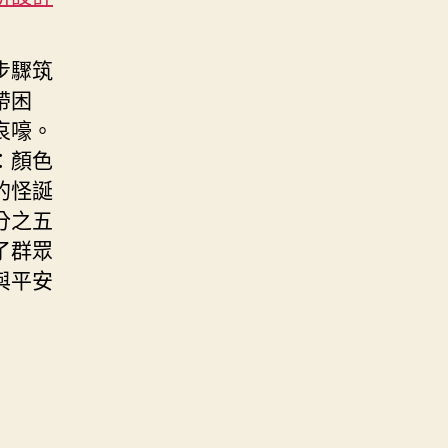
步驟筑
帶困
哀嚎。
：顏色
的怪誕
分之五
了群眾
與平安