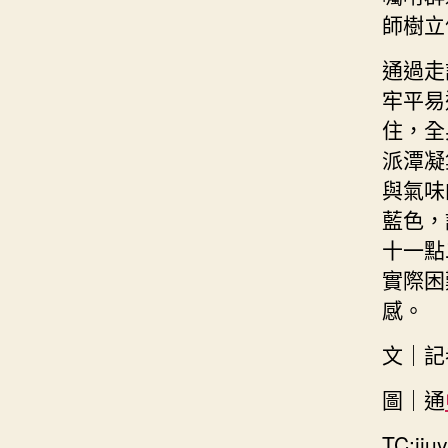
師樹立
通過走
牢平易
住，全
派潭凝
與氣味
藍色，
十一點
實際困
感。
文｜
圖｜通
TC:jiu