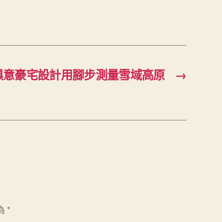
YI俱意豪宅設計用腳步測量雪域高原
→
為
*