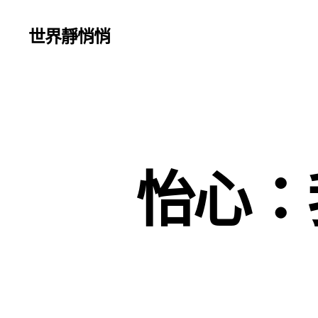
世界靜悄悄
怡心：我