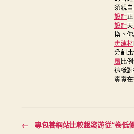
須親自
設計
正
設計
天
換。你
毒建材
分割比
風
比例
這樣對
實實在
←
專包養網站比較銀發游從“卷低價