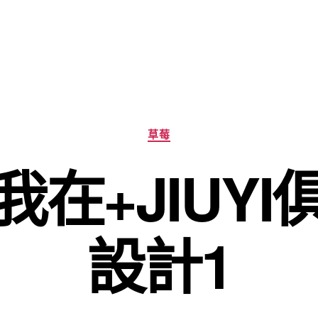
分
草莓
類
在+JIUY
設計1