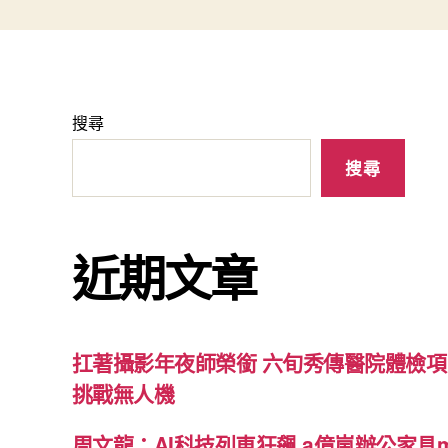
搜尋
搜尋
近期文章
扛著攝影年夜師榮銜 六旬秀傳醫院體檢項
挑戰無人機
周文龍：AI科技列車狂飆 a億嵐辦公家具me