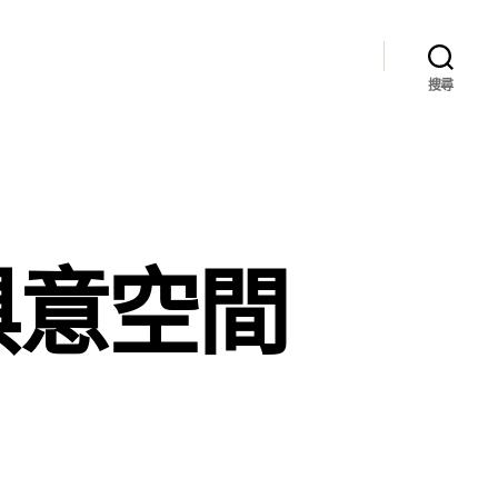
搜尋
I俱意空間