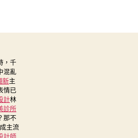
時，千
中混亂
翻新
主
表情已
設計
林
美診所
？那不
成主流
設計師