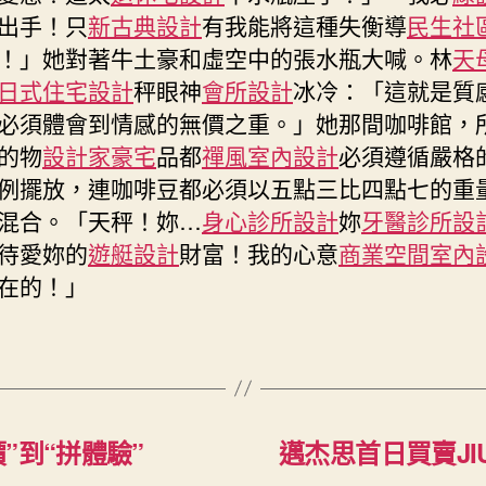
出手！只
新古典設計
有我能將這種失衡導
民生社
！」她對著牛土豪和虛空中的張水瓶大喊。林
天
日式住宅設計
秤眼神
會所設計
冰冷：「這就是質
必須體會到情感的無價之重。」她那間咖啡館，
的物
設計家豪宅
品都
禪風室內設計
必須遵循嚴格
例擺放，連咖啡豆都必須以五點三比四點七的重
混合。「天秤！妳…
身心診所設計
妳
牙醫診所設
待愛妳的
遊艇設計
財富！我的心意
商業空間室內
在的！」
”到“拼體驗”
邁杰思首日買賣JI