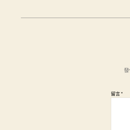
發
留言
*