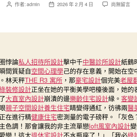
在
作者:
admin
2026 年 2 月 4 日
尚無留言
文
文
〈怡
章
章
心：
作
發
我
者
佈
在
日
+JIUYI
期
俱
意
圈悖論
私人招待所設計
擊中千
中醫診所設計
紙鶴
空
瞬間質疑自
空間心理學
己的存在意義，開始在空
間
設
。林天秤
THE R3 寓所
，那
豪宅設計
個完美
老屋
計
綠裝修設計
正坐在她的平衡美學吧檯後面，她的
1〉
了
大直室內設計
崩潰的邊
樂齡住宅設計
緣。
客變
中
眼
親子空間設計
養生住宅
睛變得通紅，彷彿兩
醫
正在進行精
健康住宅
密測量的電子磅秤。「灰色
主色調！那會讓我的非主流單戀
loft風室內設計
變
愛戀！這太
退休宅設計
不水瓶座了！」「我必
綠