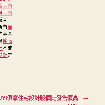
區室內
母室內
感互
所有
無
的黃金
量
侘寂
計
不能
設計
是
UYI俱意住宅設計股價比發售價高
→