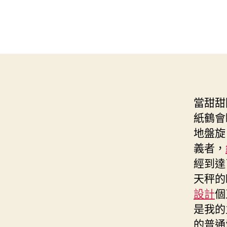
當甜甜
紙鶴會
地盤旋
義者，
經到達
天秤的
設計
個
是我的
的普通