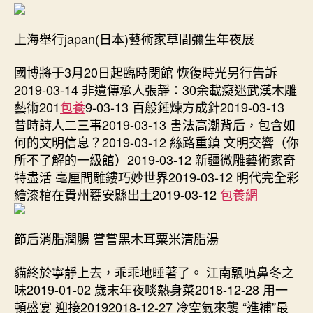
上海舉行japan(日本)藝術家草間彌生年夜展
國博將于3月20日起臨時閉館 恢復時光另行告訴
2019-03-14 非遺傳承人張靜：30余載癡迷武漢木雕
藝術201
包養
9-03-13 百般錘煉方成針2019-03-13
昔時詩人二三事2019-03-13 書法高潮背后，包含如
何的文明信息？2019-03-12 絲路重鎮 文明交響（你
所不了解的一級館）2019-03-12 新疆微雕藝術家奇
特盡活 毫厘間雕鏤巧妙世界2019-03-12 明代完全彩
繪漆棺在貴州甕安縣出土2019-03-12
包養網
節后消脂潤腸 嘗嘗黑木耳粟米清脂湯
貓終於寧靜上去，乖乖地睡著了。 江南飄噴鼻冬之
味2019-01-02 歲末年夜啖熱身菜2018-12-28 用一
頓盛宴 迎接20192018-12-27 冷空氣來襲 “進補”最