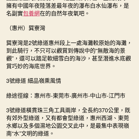
擁有中國年夜陸落差最年夜的瀑布白水仙瀑布，是
名副實
包養網
在的自然年夜氧吧。
（惠州）巽寮灣
巽寮灣是2號綠道惠州段上一處海灘較原始的海灘，
到此騎行，不只可以觀賞到傳說中的“無敵海的景
觀”，還可以踏足軟細雪白的海沙，甚至潛進水底觀
賞巧妙的海底世界。
3號綠道 細品嶺熏風情
綠途徑線：惠州市-東莞市-廣州市-中山市-江門市
3號綠道橫貫珠三角工具兩岸，全長約370公里，既
有郊外型綠道，又有都會型綠道，惠州西湖、東莞
水鄉以及多個濕地公園交叉此中，是最集中表現嶺
南“水”文明的綠道。