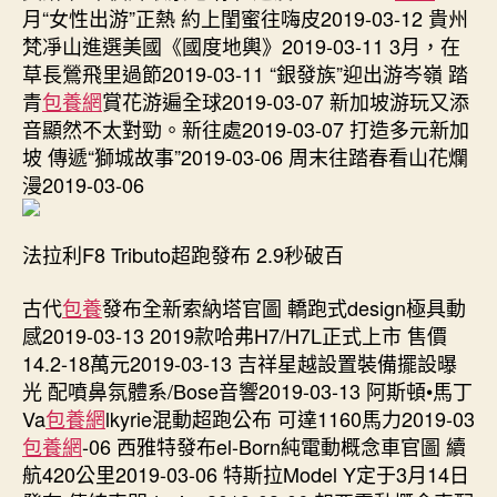
條
月“女性出游”正熱 約上閨蜜往嗨皮2019-03-12 貴州
“甜
梵凈山進選美國《國度地輿》2019-03-11 3月，在
心
草長鶯飛里過節2019-03-11 “銀發族”迎出游岑嶺 踏
找
青
包養網
賞花游遍全球2019-03-07 新加坡游玩又添
包
音顯然不太對勁。新往處2019-03-07 打造多元新加
養
網
坡 傳遞“獅城故事”2019-03-06 周末往踏春看山花爛
網
漫2019-03-06
紅”
綠
道
法拉利F8 Tributo超跑發布 2.9秒破百
4
條
古代
包養
發布全新索納塔官圖 轎跑式design極具動
過
感2019-03-13 2019款哈弗H7/H7L正式上市 售價
境
14.2-18萬元2019-03-13 吉祥星越設置裝備擺設曝
廣
光 配噴鼻氛體系/Bose音響2019-03-13 阿斯頓•馬丁
州〉
Va
包養網
lkyrie混動超跑公布 可達1160馬力2019-03
中
包養網
-06 西雅特發布el-Born純電動概念車官圖 續
航420公里2019-03-06 特斯拉Model Y定于3月14日