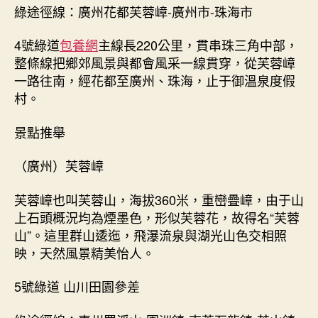
綠途徑線：廣州花都芙蓉嶂-廣州市-珠海市
4號綠道
包養網
主線長220公里，貫串珠三角中部，
整條線把鄉郊風景與都會風采一線貫穿，從芙蓉嶂
一路往南，經花都至廣州、珠海，止于御溫泉度假
村。
景點推舉
（廣州）芙蓉嶂
芙蓉嶂也叫芙蓉山，海拔360米，重巒疊嶂，由于山
上石頭概況均為煙墨色，形似芙蓉花，故得名“芙蓉
山”。這里群山逶迤，飛瀑流泉與湖光山色交相照
映，天然風景精美怡人。
5號綠道 山川田園參差