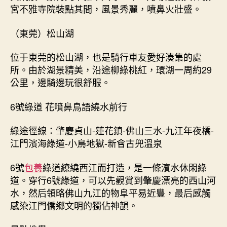
宮不雅寺院裝點其間，風景秀麗，噴鼻火壯盛。
（東莞）松山湖
位于東莞的松山湖，也是騎行車友愛好湊集的處
所。由於湖景精美，沿途柳綠桃紅，環湖一周約29
公里，邊騎邊玩很舒服。
6號綠道 花噴鼻鳥語繞水前行
綠途徑線：肇慶貞山-蓮花鎮-佛山三水-九江年夜橋-
江門濱海綠道-小鳥地獄-新會古兜溫泉
6號
包養
綠道繚繞西江而打造，是一條濱水休閑綠
道。穿行6號綠道，可以先觀賞到肇慶漂亮的西山河
水，然后領略佛山九江的物阜平易近豐，最后感觸
感染江門僑鄉文明的獨佔神韻。