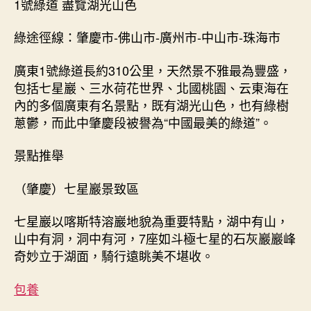
1號綠道 盡覽湖光山色
綠途徑線：肇慶市-佛山市-廣州市-中山市-珠海市
廣東1號綠道長約310公里，天然景不雅最為豐盛，
包括七星巖、三水荷花世界、北國桃園、云東海在
內的多個廣東有名景點，既有湖光山色，也有綠樹
蔥鬱，而此中肇慶段被譽為“中國最美的綠道”。
景點推舉
（肇慶）七星巖景致區
七星巖以喀斯特溶巖地貌為重要特點，湖中有山，
山中有洞，洞中有河，7座如斗極七星的石灰巖巖峰
奇妙立于湖面，騎行遠眺美不堪收。
包養