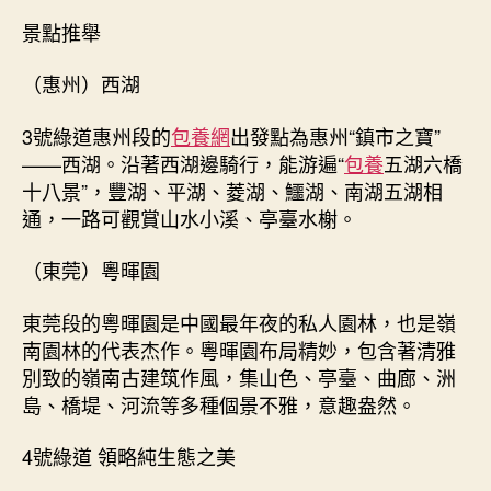
景點推舉
（惠州）西湖
3號綠道惠州段的
包養網
出發點為惠州“鎮市之寶”
——西湖。沿著西湖邊騎行，能游遍“
包養
五湖六橋
十八景”，豐湖、平湖、菱湖、鱷湖、南湖五湖相
通，一路可觀賞山水小溪、亭臺水榭。
（東莞）粵暉園
東莞段的粵暉園是中國最年夜的私人園林，也是嶺
南園林的代表杰作。粵暉園布局精妙，包含著清雅
別致的嶺南古建筑作風，集山色、亭臺、曲廊、洲
島、橋堤、河流等多種個景不雅，意趣盎然。
4號綠道 領略純生態之美