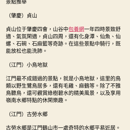
景點推舉
（肇慶）貞山
貞山位于肇慶四會，山谷中
包養網
一年四時景致舒
適、氣氛閑適，貞山四周，還有化身潭、仙魚、仙
螺、石碗、石麻籃等奇跡。在這些景點中騎行，既
能放松也能洗肺。
（江門）小鳥地獄
江門最不成錯過的景點，就是小鳥地獄，這里的鳥
類以野生鷺鳥居多，還有毛雞、麻鶴等。除了不雅
鳥聽鳥，還可觀賞綠樹碧水的精美風景，以及享用
嶺南水鄉特點的休閑樂趣。
（江門）古勞水鄉
古勞水鄉是江門鶴山市一處奇特的水鄉平易近居。