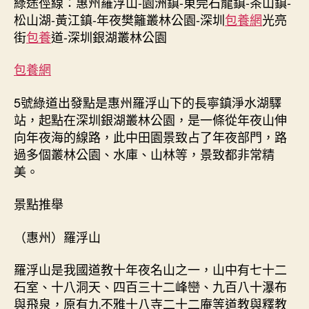
綠途徑線：惠州羅浮山-園洲鎮-東莞石龍鎮-茶山鎮-
松山湖-黃江鎮-年夜樊籬叢林公園-深圳
包養網
光亮
街
包養
道-深圳銀湖叢林公園
包養網
5號綠道出發點是惠州羅浮山下的長寧鎮淨水湖驛
站，起點在深圳銀湖叢林公園，是一條從年夜山伸
向年夜海的線路，此中田園景致占了年夜部門，路
過多個叢林公園、水庫、山林等，景致都非常精
美。
景點推舉
（惠州）羅浮山
羅浮山是我國道教十年夜名山之一，山中有七十二
石室、十八洞天、四百三十二峰巒、九百八十瀑布
與飛泉，原有九不雅十八寺二十二庵等道教與釋教