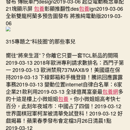
發布 傳統車門design2019-03-06 起亞電動概念車配
21塊顯示屏
包養
彰顯推翻性des
包養
ign2019-03-06
全新雙龍柯蘭多預告圖發布 將推純電動版2019-03-
06
315專題之“科技圈”的那些事兒
嚮往“將來生涯”？你離它只要一套TCL新品的間隔
2019-03-13 2018年歐洲專利請求數排名：西門子第
一 2019-03-13 歐洲禁飛737MAX8/9！美國還在保
持2019-03-13 下線郵箱和手機登錄！騰訊回應露露
事務2019-03-13 變動位置internet自律白名單：6家
企業21款利用2019-03-13 全球億萬富豪最
包養網
多
的十這是樓上小微姐姐
包養
。你小微姐姐高考快七
百分，此刻年夜城市：中國占了四個！2019-03-12
世界圍棋冠軍柯潔被清華免試登科！2019-03-12 好
戲揭幕！蘋果春季發布會定檔3月26日清晨1點
2019-03-12