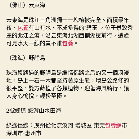
（佛山）云東海
云東海是珠江三角洲獨一一塊植被完全、面積最年
夜、
包養
有山有水、不成多得的“碧玉”，位于景致秀
麗的北江之濱，沿云東海北湖西側湖邊前行，遠處
可見水天一線的景不雅
包養
。
（珠海）野貍島
珠海段路過的野貍島是繼情侶路之后的又一個浪漫
地，島上一石一木都堅持著原生態，環島公路修的
很平整，雙方蒔植了各類植物，迎著海風騎行，讓
人身心愉悅，輕松至極。
2號綠道 悠游山水田海
綠途徑線：廣州從化流溪河-增城區-東莞
包養網
市-
深圳市-惠州市