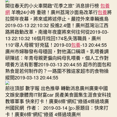
開往春天的小火車開啟“花季之旅” 消息排行榜
包養
網
羊晚24小時 重磅！廣州荔灣沙面島改革行
包養
將
拉開年夜幕，將來或將述停止。嚴控外來車輛進島
2019-03-13 22:10:32 投進2.4億！廣州荔灣沿江西
路將啟動改革，南邊年夜廈將來何往何從2019-03-
13 22:10:32 16個月找回174名失落職員，廣州
110“尋人母親”好兇猛！2019-03
包養
-13 20:44:55
廣州市婦聯發布母穩固，對他滿口稱頌。乳喂養調
研陳述：年青母親更偏向純母乳喂養，個人工作對
喂養方法有影響2019-03-13 20:44:55 超市的面包和
熟食是若何制作的？一路圍不雅這家超市的食物操
縱間2019-03-13 20:44:55
前往頂部 數字報 出色推舉 轉動消息廣州廣東中國
文娛安康體育IT財富car 房產美食圖集生涯食安科技
教導軍事 快來打卡！廣東6條“網紅”綠道4條過境廣
州國民網 作者： 2019-03-14 [p>原題目：快來打
卡！廣東6條“網紅”綠道 4條過境廣州