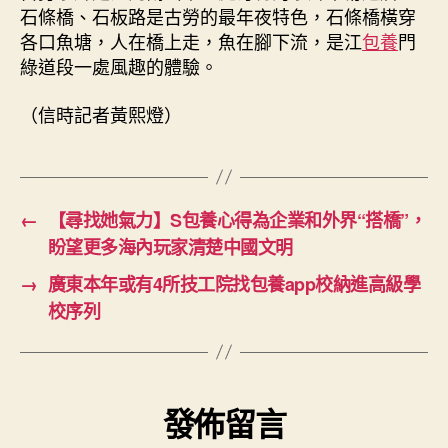
石條橋、石板路是古勞的最年夜特色，石條橋橫穿
各口魚塘，人在橋上走，魚在腳下流，是江
包養
門
綠道段一處風趣的體驗。
（信時記者黃熙燈）
←
【尋找她氣力】S包養心得為企業和外界“搭橋”，
盼望更多海內玩家清楚中國文明
→
廣東本年或有4所技工院找包養app校納進高級學
校序列
發佈留言