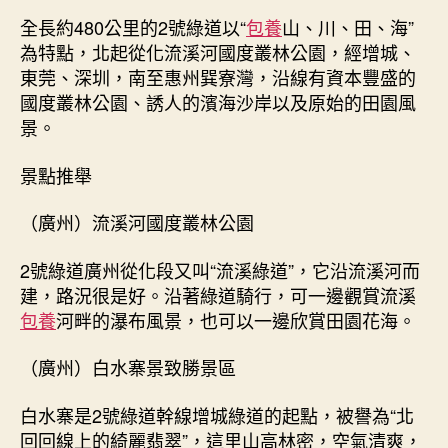
全長約480公里的2號綠道以“
包養
山、川、田、海”
為特點，北起從化流溪河國度叢林公園，經增城、
東莞、深圳，南至惠州巽寮灣，沿線有資本豐盛的
國度叢林公園、誘人的濱海沙岸以及原始的田園風
景。
景點推舉
（廣州）流溪河國度叢林公園
2號綠道廣州從化段又叫“流溪綠道”，它沿流溪河而
建，路況很是好。沿著綠道騎行，可一邊觀賞流溪
包養
河畔的瀑布風景，也可以一邊欣賞田園花海。
（廣州）白水寨景致勝景區
白水寨是2號綠道幹線增城綠道的起點，被譽為“北
回回線上的綺麗翡翠”，這里山高林密，空氣清爽，