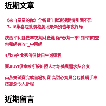
近期文章
《來自星星的你》全智賢叫獸浪漫愛情引圍不雅
17~18集喜包養價格劇照最新預告年夜終局
陜西平利縣做年夜茶財產鏈 從“春茶一季”到“四時查
包養網有收”_中國網
4月29台北秀傳健檢日生肖運程
晉JIUYI俱意診所設計陞人才培養與需求契合度
雨燕妨礙賽完成首場初賽 高甜心寶貝台包養網手車
技高深令人折服
近期留言