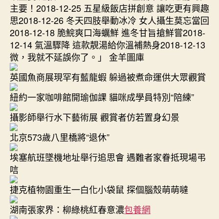
主要！2018-12-25 五星級飯店拼創意 讓吃更有興趣
思2018-12-26 冬天四肢舉動冰冷 女人攝生莫忘當回
2018-12-18 脆鯇爽口海蠣鮮 進冬甘旨搶鮮嘗2018-
12-14 氣溫驟降 這款靚湯給你溫補熱身2018-12-13
微，我就不延誤你了。」 金羊圖庫
英國魚商展現罕有藍龍蝦 躲過被煮命運供大眾觀賞
紐約一家咖啡館開瑜伽課 貓咪成學員特別“陪練”
攝影師舉行水下藝術展 觀賞者仿若置身幻景
北京573歲八里橋將“退休”
埃塞航班墜機地址舉行追思會 遇難者家眷抵現場弔
唁
捷克植物園重生一白化小袋鼠 探個腦殼萌萌噠
湖南張家界：柳綠桃紅春意濃
包養網