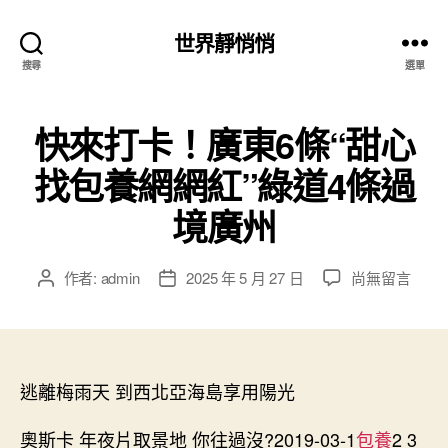
世界靜悄悄
搜尋
選單
快來打卡！廣東6條“甜心
找包養網網紅”綠道4條過
境廣州
在
作者:
admin
2025 年 5 月 27 日
尚無留言
文
文
〈快
章
章
來
作
發
打
者
佈
卡！
日
廣
逃離梅雨天 到西北亞海島享用陽光
期
東
6
奧斯卡 年夜片取景地 你往過沒?2019-03-1
包養
2 3