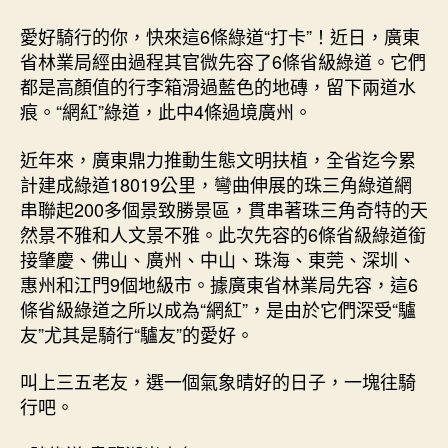
愛好騎行的你，快來這6條綠道“打卡”！近日，廣東
省林業局經由過程其官微先容了6條省級綠道。它們
都是高顏值的行李箱滑過藍色的地磚，留下兩道水
痕。“網紅”綠道，此中4條過境廣州。
近年來，廣東鼎力推動生態文明扶植，全省迄今累
計建成綠道18019公里，彎曲伸展的珠三角綠道網
串聯起200多個景致勝景區，貫串著珠三角奇特的天
然景不雅和人文景不雅。此次先容的6條省級綠道銜
接肇慶、佛山、廣州、中山、珠海、東莞、深圳、
惠州和江門9個地級市。據廣東省林業局先容，這6
條省級綠道之所以成為“網紅”，是由於它們深受“驢
友”尤其是騎行“驢友”的愛好。
叫上三五老友，選一個氣象晴好的日子，一塊往騎
行吧。