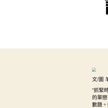
文/圖
“抓緊
的單戀
數題。