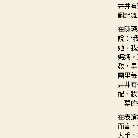
井井有
翩起舞
在陳琛
說：“
她，我
媽媽，
教，早
團里每
井井有
配、妝
一幕的
在表演
而言，
人手，