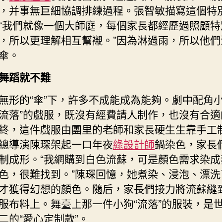
，并事無巨細協調排練過程。張智敏描寫這個特
“我們就像一個大師庭，每個家長都經歷過照顧特
，所以更理解相互幫襯。”因為淋過雨，所以他們
傘。
舞蹈就不難
無形的“傘”下，許多不成能成為能夠。劇中配角小
流落”的戲服，既沒有經費請人制作，也沒有合適
終，這件戲服由團里的老師和家長硬生生靠手工
總導演陳琛架起一口年夜
綠設計師
鍋染色，家長
制成形。“我網購到白色流蘇，可是顏色需求染成
色，很難找到。”陳琛回憶，她煮染、浸泡、漂洗
才獲得幻想的顏色。隨后，家長們接力將流蘇縫
服布料上。舞臺上那一件小狗“流落”的服裝，是
二的“愛心定制款”。