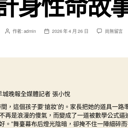
計身性命故
在
作者:
admin
2026 年 4 月 26 日
尚無留言
文
文
〈從
章
章
“小
作
發
沙
者
佈
子”
日
舞
期
動
成
“星
 羊城晚報全媒體記者 張小悅
星”
用
時間，這個孩子要‘搶妝’的。家長把她的道具一路
舞
劇
不再是浪漫的傻氣，而變成了一道被數學公式逼
講
好。”舞臺幕布后燈光陰暗，卻掩不住一陣細碎而
述