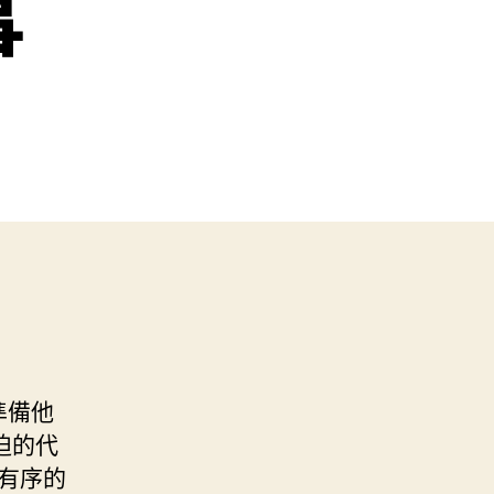
事
準備他
迫的代
有序的