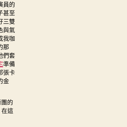
演員的
子甚至
好三雙
色與氣
成我咖
的那
他們套
宅
準備
那張卡
的金
術團的
，在這