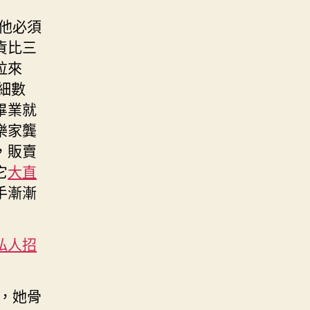
他必須
貨比三
拉來
細數
畢業就
樂家龔
，販賣
它
大直
手漸漸
私人招
演，她骨