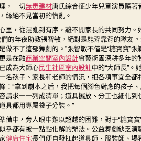
理，一切
無毒建材
唐氏綜合征少年兒童演員隨著
，絲絕不見當初的慌亂。
心里，從混亂到有序，離不開家長的共同努力。
我們的年夜助教張智敏，絕對是能背靠背的隊友。
是做不了這部舞劇的。”張智敏不僅是“糖寶寶”張
更是在融
商業空間室內設計
會藝術團深耕多年的
已成為大師心
民生社區室內設計
中的“大師長”。
一名孩子、家長和老師的情況，把各項事宜全都
條：“拿到劇本之后，我把每個腳色對應的孩子、
容請求一一列成清單；道具擺放、分工也細化到
道具都用專屬袋子分裝。”
準備中，旁人眼中難以超越的困難，對于“糖寶寶
似乎都有被一點點化解的辦法。公益舞劇缺乏演
家
健康住宅
長們便自發扛起道具師、服裝師、場