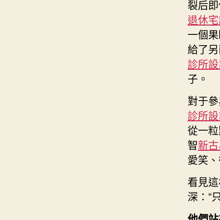
裂后即
退休宅
一個果
給了另
診所設
子。
對于參
診所設
從一粒
智
新古
愛笑、
看見這
深：“
他們站