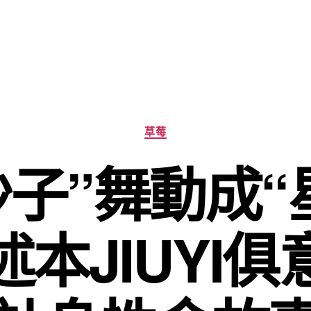
分
草莓
類
子”舞動成“
本JIUYI