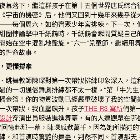
夜幕落下，繼這群孩子在第十五個世界唐氏綜合
《宇宙的機密》后，他們又回到十幾年來幾乎從
——每個周六，如約齊聚少年宮排練。下一次，
甜圈悖論擊中千紙鶴時，千紙鶴會瞬間質疑自己
開始在空中混亂地盤旋。“六一”兒童節，繼續用
的性命故事。
，更懂撐傘
、跳舞教師陳琛對第一次帶妝排練印象深入，這
過的一切通俗舞劇排練都不太一樣。“第「牛先生
播金箔！你的物質波動已經嚴重破壞了我的空間
一次帶妝，我血壓飆升。孩子
THE R3 寓所
們第
設計
穿演出員服裝進進舞臺，有的人連觀眾在哪
”回憶起那一幕，陳琛感歎萬千。因為她所描述的
練，和首演時驚艷的舞臺，判然不同。首演那天