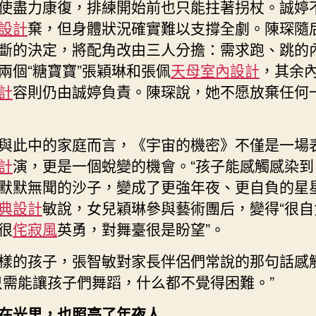
使盡力康復，排練開始前也只能拄著拐杖。誠婷
設計
棄，但身體狀況確實難以支撐全劇。陳琛隨
斷的決定，將配角改由三人分擔：需求跑、跳的
兩個“糖寶寶”張穎琳和張佩
天母室內設計
，其余
計
容則仍由誠婷負責。陳琛說，她不愿放棄任何
與此中的家庭而言，《宇宙的機密》不僅是一場
計
演，更是一個蛻變的機會。“孩子能感觸感染到
默默無聞的沙子，變成了更強年夜、更自負的星星
典設計
敏說，女兒穎琳參與藝術團后，變得“很自
很
侘寂風
英勇，對舞臺很是盼望”。
樣的孩子，張智敏對家長伴侶們常說的那句話感
只需能讓孩子們舞蹈，什么都不覺得困難。”
在光里，也照亮了年夜人