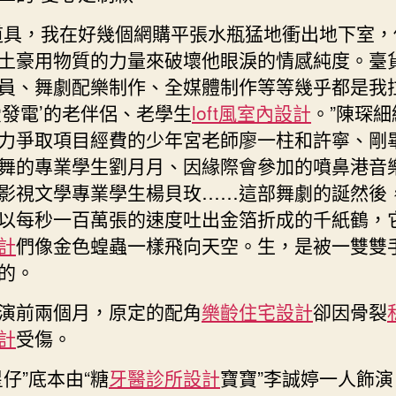
道具，我在好幾個網購平張水瓶猛地衝出地下室，
土豪用物質的力量來破壞他眼淚的情感純度。臺
員、舞劇配樂制作、全媒體制作等等幾乎都是我
愛發電’的老伴侶、老學生
loft風室內設計
。”陳琛細
力爭取項目經費的少年宮老師廖一柱和許寧、剛
舞的專業學生劉月月、因緣際會參加的噴鼻港音
影視文學專業學生楊貝玫……這部舞劇的誕然後
以每秒一百萬張的速度吐出金箔折成的千紙鶴，
計
們像金色蝗蟲一樣飛向天空。生，是被一雙雙
的。
演前兩個月，原定的配角
樂齡住宅設計
卻因骨裂
計
受傷。
星仔”底本由“糖
牙醫診所設計
寶寶”李誠婷一人飾