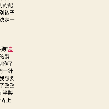
別的配
別孩子
決定一
狗“
豪
的製
制作了
們一針
我想要
了整整
到半製
世界上