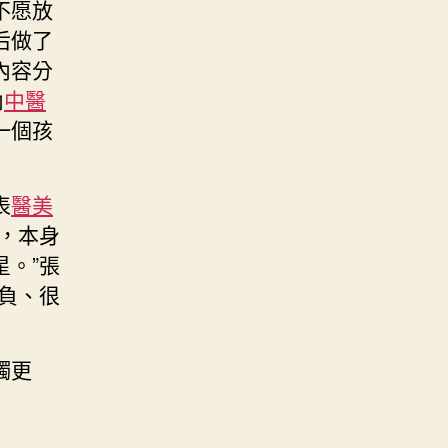
不愿放
后做了
內容分
內
中醫
一個孩
表
醫美
，本身
。”張
負、很
觸更