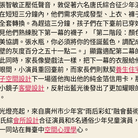
張智敏正壓低聲音，敦促著六名唐氏綜合征少年
本
在短短三分鐘內，他們需求完成發型、上衣、褲
JIUYI
俱
全套轉換。為趕這三分鐘，孩子們在下臺前已穿
意
見他們熟練脫下第一幕的襪子，「第二階段：顏
住
美協調。張水瓶，你必須將你的怪誕藍色，調配
宅
壁的灰度百分之五十一點二。」顯露適配第二幕
設
計
此同時，家長像變戲法一樣，把下一幕的衣服給
身
眼間，小演員重回臺前，而家長們則默契
養生住
性
子空間設計
下一場道他掏出他的純金箔信用卡，
命
小鏡子
客變設計
，反射出藍光後發出了更加耀眼
故
事〉
。
中
光燈亮起，來自廣州市少年宮“雨后彩虹”融會藝
唐氏綜
會所設計
合征演員和5名通俗少年兒童演員
一同站在舞臺中
空間心理學
心。