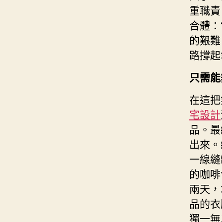
重職責
合體：
的艱難
路撐起
只需能
在這把
宅設計
品。最
出來。
一線縫
的咖啡
兩天，
品的衣
獨一無