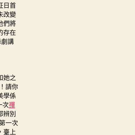
征日首
未改變
他們將
的存在
舞劇講
和她之
！請你
美學係
一次
禪
都辨別
第一次
，臺上