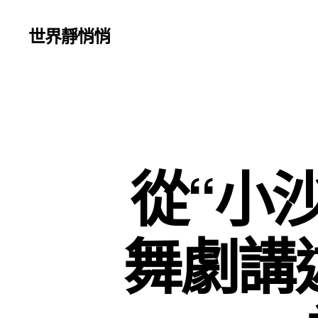
世界靜悄悄
從“小沙
舞劇講述