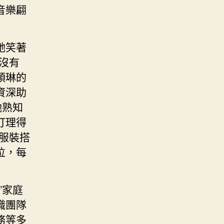
音樂翩
她笑著
沒有
穎琳的
資深助
她熟知
打理得
服裝搭
位，每
”家庭
職團隊
務等多