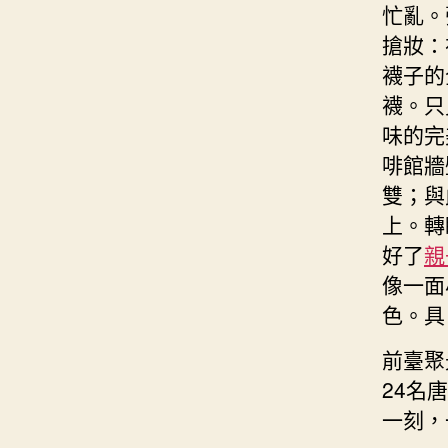
忙亂。
搶妝：
襪子的
襪。只
味的完
啡館牆
雙；與
上。轉
好了
親
像一面
色。具
前臺聚
24名
一刻，