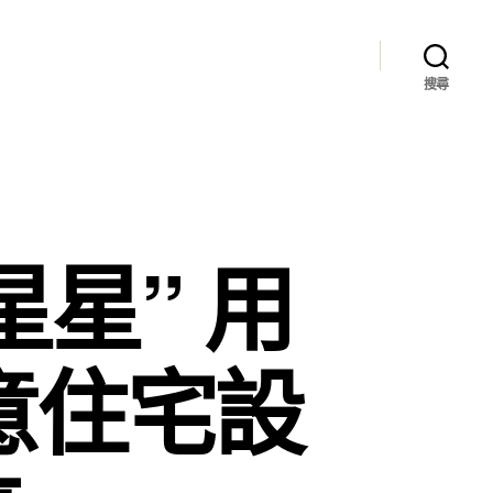
搜尋
星星” 用
俱意住宅設