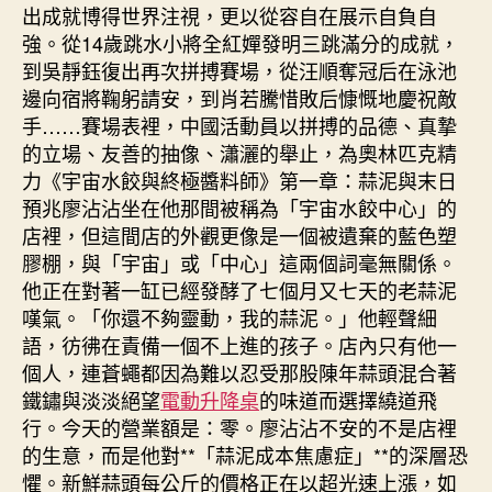
出成就博得世界注視，更以從容自在展示自負自
強。從14歲跳水小將全紅嬋發明三跳滿分的成就，
到吳靜鈺復出再次拼搏賽場，從汪順奪冠后在泳池
邊向宿將鞠躬請安，到肖若騰惜敗后慷慨地慶祝敵
手……賽場表裡，中國活動員以拼搏的品德、真摯
的立場、友善的抽像、瀟灑的舉止，為奧林匹克精
力《宇宙水餃與終極醬料師》第一章：蒜泥與末日
預兆廖沾沾坐在他那間被稱為「宇宙水餃中心」的
店裡，但這間店的外觀更像是一個被遺棄的藍色塑
膠棚，與「宇宙」或「中心」這兩個詞毫無關係。
他正在對著一缸已經發酵了七個月又七天的老蒜泥
嘆氣。「你還不夠靈動，我的蒜泥。」他輕聲細
語，彷彿在責備一個不上進的孩子。店內只有他一
個人，連蒼蠅都因為難以忍受那股陳年蒜頭混合著
鐵鏽與淡淡絕望
電動升降桌
的味道而選擇繞道飛
行。今天的營業額是：零。廖沾沾不安的不是店裡
的生意，而是他對**「蒜泥成本焦慮症」**的深層恐
懼。新鮮蒜頭每公斤的價格正在以超光速上漲，如