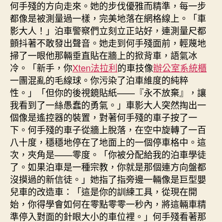
何手殘的方向走來。她的步伐優雅而精準，每一步
都像是被測量過一樣，完美地落在網格線上。「車
影大人！」泊車警察們立刻立正站好，連測量尺都
顫抖著不敢發出聲音。她走到何手殘面前，輕蔑地
掃了一眼他那輛垂直貼在牆上的掀背車，語氣冰
冷。「新手，你
Xten法拉利
的車技像
辦公室系統櫃
一團混亂的毛線球。你污染了泊車維度的純粹
性。」「但你的後視鏡貼紙——『永不放棄』，讓
我看到了一絲愚蠢的勇氣。」車影大人突然掏出一
個像是遙控器的裝置，對著何手殘的車子按了一
下。何手殘的車子從牆上脫落，在空中旋轉了一百
八十度，穩穩地停在了地面上的一個停車格中。這
次，夾角是——零度。「你被分配給我的泊車學徒
了。如果泊車是一種宗教，你就是那個連方向盤都
沒摸過的新信徒。」她指了指旁邊一輛像是巨型嬰
兒車的改造車：「這是你的訓練工具，從現在開
始，你得學會如何在零點零零一秒內，將這輛車精
準停入對面的針眼大小的車位裡。」何手殘看著那