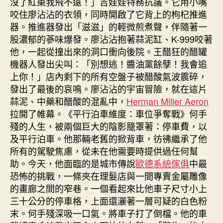
沒了紅棗我飛不遠！」吉娃娃特務抗議。它用小嘴
咬住廖沾沾的衣領，同時開啟了它背上的枸杞推進
器。推進器發出「滋滋」的輕微煎煮聲，伴隨著一
股濃郁的蔘味爆發。廖沾沾抱著蒜泥缸、K-999咬著
他，一起從撞出來的洞口衝向後院。王醋狂的醋罐
機器人發出尖叫：「別想逃！醬油黨餘孽！我會追
上你！」店內剩下的所有空盤子被醋酸氣波震碎，
發出了最後的哀鳴。廖沾沾的宇宙冒險，就在這片
蒜泥、中藥和醋酸的混亂中，
Herman Miller Aeron
拉開了帷幕。《平行泊車維度：車位爭奪戰》何手
殘的人生，被兩個巨大的陰影籠罩著：停車費，以
及平行泊車。他那輛老舊的掀背車，彷彿繼承了他
所有的駕駛焦慮，從未在他需要時提供過任何幫
助。今天，他面臨的是城市傳說
歐德系統傢俱
中最
恐怖的挑戰，一條夾在理髮店與一間專賣金屬雕像
的畫廊之間的窄巷。一個看起來比他車子尺寸小上
三十公分的停車格，上面還灑著一層可疑的白色粉
末。何手殘深吸一口氣。將車子打了倒檔。他的車