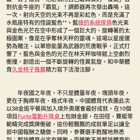
對抗金牛座的「霸氣」！調節器再次發出轟鳴，這
一次，射向天空的光束不再是彩虹色，而是充滿了
水瓶座特有的怪誕藍色**。藍
綠的系統傢俱
色光束
與金色光芒在空中形成了一個巨大的、旋轉著的太
極圖案，像是在爭奪林天秤的靈魂。這場以星座運
勢為賭注、以單戀能量為武器的荒唐戰爭，正式打
響了。藍色與金色的光芒在林天秤咖啡館上空劇烈
衝撞，創造出一個不斷旋轉的怪異氣旋。和中華體
育
久坐椅子推薦
精力寫下活潑注腳。
年夜國之年夜，不只是體量年夜、塊頭年夜，
更在于胸襟年夜、格式年夜。中國體育代表團此次
以38金追平餐與加入境外奧運會最好成就，在10個
項目
Funte電動升降桌
上包辦金銀，在田徑、賽艇等
範疇完成獎牌衝破，這份輕飄飄的成就單足以讓全
部中國報酬之驕傲。同時，參賽選手甦醒地熟悉
到：競技體育必定有勝敗，而勝敗不是競技體育的