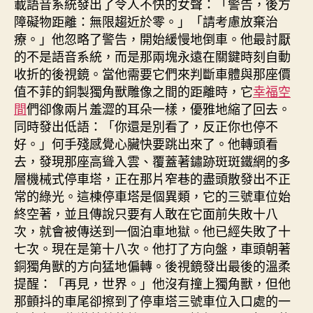
載語音系統發出了令人不快的女聲：「警告，後方
障礙物距離：無限趨近於零。」「請考慮放棄治
療。」他忽略了警告，開始緩慢地倒車。他最討厭
的不是語音系統，而是那兩塊永遠在關鍵時刻自動
收折的後視鏡。當他需要它們來判斷車體與那座價
值不菲的銅製獨角獸雕像之間的距離時，它
幸福空
間
們卻像兩片羞澀的耳朵一樣，優雅地縮了回去。
同時發出低語：「你還是別看了，反正你也停不
好。」何手殘感覺心臟快要跳出來了。他轉頭看
去，發現那座高聳入雲、覆蓋著鏽跡斑斑鐵網的多
層機械式停車塔，正在那片窄巷的盡頭散發出不正
常的綠光。這棟停車塔是個異類，它的三號車位始
終空著，並且傳說只要有人敢在它面前失敗十八
次，就會被傳送到一個泊車地獄。他已經失敗了十
七次。現在是第十八次。他打了方向盤，車頭朝著
銅獨角獸的方向猛地偏轉。後視鏡發出最後的溫柔
提醒：「再見，世界。」他沒有撞上獨角獸，但他
那顫抖的車尾卻擦到了停車塔三號車位入口處的一