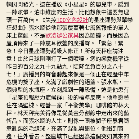
輛閃閃發光、還在播放《小星星》的嬰兒車，感到
一陣眩暈。泊車維度的生活，比他想象中還要無理
頭一百萬倍。《失控
100室內設計
的星座運勢與單戀
狂想曲》張水瓶從他那張覆蓋著七層舊報紙的單人
床上驚醒，不是
歐凌辦公家具
因為鬧鐘，而是因為
屋頂傳來了一陣震耳欲聾的廣播聲。「緊急！緊
急！今日星座運勢超級大修正！所有天秤座請注
意！由於月球剛剛打了一個噴嚏，您的戀愛機率從
昨日的百分之九十九點九，陡降至負百分之八十
七！」廣播員的聲音聽起來像是一個正在經歷中年
危機的雙子座，充滿了戲劇性的絕望。張水瓶，一
個典型的水瓶座，立刻感到一陣恐慌，這是他患有
「星座預報壓力症候群」後的標準反應。他單戀著
住在隔壁棟、經營一家「平衡美學」咖啡館的林天
秤。林天秤完美得像是從黃金分割線中走出來的藝
術品。而張水瓶的人生，則像一團被獅子座暴君隨
意亂踢的毛線球，充滿了混亂與錯位。他衝到窗
邊，往外看去。整座城市已經因為這個突如其來的