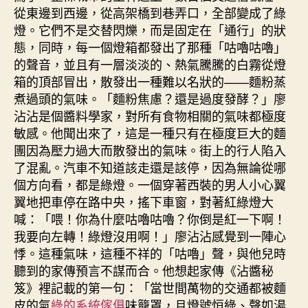
從東邊到西邊，從高架橋到巷弄口，全部變成了綠
燈。它們不是交替閃爍，而是固定在「通行」的狀
態，同時，每一個燈箱都發出了那種「咕嚕咕嚕」
的聲音，並且有一層淡淡的、熱氣騰騰的白霧從燈
箱的頂部冒出，散發出一種難以名狀的——麵粉蒸
煮過頭的氣味。「麵粉焦慮？還是過度發酵？」廖
沾沾是個醬料學家，對所有食物相關的氣味都極度
敏感。他聞出來了，這是一種只有在極度巨大的麵
團因為壓力過大而散發出的氣味。街上的行人陷入
了混亂。汽車不知道該走還是該停，因為無論從哪
個方向看，都是綠燈。一個穿著西裝的男人小心翼
翼地把車停在路中央，搖下車窗，對著紅綠燈大
喊：「喂！你為什麼咕嚕咕嚕？你倒是紅一下啊！
我要向左轉！綠燈沒用啊！」廖沾沾感覺到一陣心
悸。這種氣味，這種不祥的「咕嚕」聲，與他兒時
聽到的家傳預言不謀而合。他想起家傳《沾醬秘
笈》裡記載的第一句：「當世間萬物的交通都被麵
皮的氣
綠的系統傢俱
味籠罩，且燈號恒綠、聲如湯