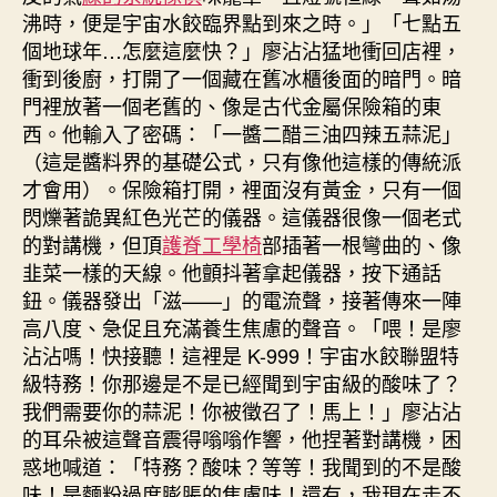
沸時，便是宇宙水餃臨界點到來之時。」「七點五
個地球年…怎麼這麼快？」廖沾沾猛地衝回店裡，
衝到後廚，打開了一個藏在舊冰櫃後面的暗門。暗
門裡放著一個老舊的、像是古代金屬保險箱的東
西。他輸入了密碼：「一醬二醋三油四辣五蒜泥」
（這是醬料界的基礎公式，只有像他這樣的傳統派
才會用）。保險箱打開，裡面沒有黃金，只有一個
閃爍著詭異紅色光芒的儀器。這儀器很像一個老式
的對講機，但頂
護脊工學椅
部插著一根彎曲的、像
韭菜一樣的天線。他顫抖著拿起儀器，按下通話
鈕。儀器發出「滋——」的電流聲，接著傳來一陣
高八度、急促且充滿養生焦慮的聲音。「喂！是廖
沾沾嗎！快接聽！這裡是 K-999！宇宙水餃聯盟特
級特務！你那邊是不是已經聞到宇宙級的酸味了？
我們需要你的蒜泥！你被徵召了！馬上！」廖沾沾
的耳朵被這聲音震得嗡嗡作響，他捏著對講機，困
惑地喊道：「特務？酸味？等等！我聞到的不是酸
味！是麵粉過度膨脹的焦慮味！還有，我現在走不