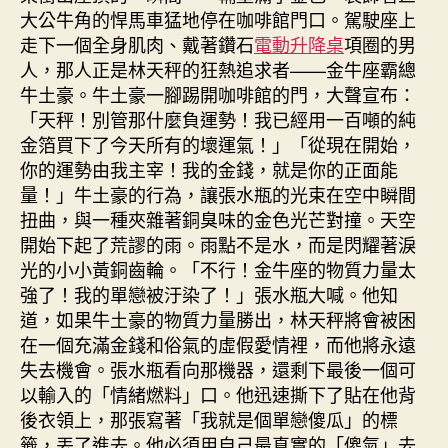
大公牛角的悍馬車猛地停在咖啡館門口。駕駛座上
走下一個全身肌肉、戴著鑽石
電動升降桌
項圈的男
人，那人正是林天秤的狂熱追求者——金牛座霸總
牛土豪。牛土豪一腳踢開咖啡館的門，大聲宣布：
「天秤！別管那什麼負運勢！我已經用一百噸的純
金箔買下了今天所有的壞運氣！」「從現在開始，
你的運勢由我主宰！我的金錢，就是你的正面能
量！」牛土豪的行為，讓張水瓶的光束在空中瞬間
扭曲，與一種夾雜著銅臭味的金色光芒對撞。天空
開始下起了荒謬的雨。雨點不是水，而是閃耀著淚
光的小小黃銅齒輪。「不行！金牛座的物質力量太
強了！我的單戀被汙染了！」張水瓶大喊。他知
道，如果牛土豪的物質力量勝出，林天秤將會被困
在一個充滿金錢和俗氣的虛假愛情裡，而他將永遠
失去機會。張水瓶看向那機器，還剩下最後一個可
以輸入的「情緒燃料」口。他迅速撕下了貼在他背
後衣領上，那張寫著「我就是個單戀傻瓜」的標
籤，丟了進去。他必須用自己最真實的「傻氣」去