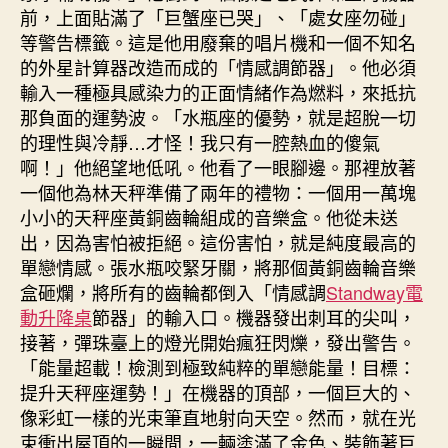
前，上面貼滿了「巨蟹座已哭」、「處女座勿碰」
等警告標籤。這是他用廢棄的唱片機和一個不知名
的外星計算器改造而成的「情感調節器」。他必須
輸入一種極具感染力的正面情緒作為燃料，來抵抗
那負面的運勢波。「水瓶座的優勢，就是超脫一切
的理性與冷靜…才怪！我只有一腔熱血的傻氣
啊！」他絕望地低吼。他看了一眼腳邊。那裡放著
一個他為林天秤準備了兩年的禮物：一個用一萬塊
小小的天秤座黃銅齒輪組成的音樂盒。他從未送
出，因為害怕被拒絕。這份害怕，就是純度最高的
單戀情感。張水瓶咬緊牙關，將那個黃銅齒輪音樂
盒砸爛，將所有的齒輪都倒入「情感調
Standway電
動升降桌
節器」的輸入口。機器發出刺耳的尖叫，
接著，彈珠臺上的燈光開始瘋狂閃爍，發出警告。
「能量超載！檢測到極致純粹的單戀能量！目標：
提升天秤座運勢！」在機器的頂部，一個巨大的、
像彩虹一樣的光束筆直地射向天空。然而，就在光
束衝出屋頂的一瞬間，一輛塗滿了金色、裝飾著巨