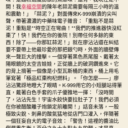
開！我
幸福空間
的陳年老蒜泥需要每隔三小時的溫
和震動！」「蒜泥？」對面傳來K-999崩潰的尖叫
聲，帶著濃濃的中藥味電子雜音：「重點不是蒜
泥！重點是**時空正在彎曲！**我們的推進器快沒紅
棗了！快！我們在你的後院！別帶任何多餘的東
西！除了——你那缸蒜泥！」就在廖沾沾還在糾結
要不要帶上他最珍愛的那把銀勺時，外面的牆壁傳
來一聲巨大的撞擊。一個穿著黑色燕尾服、戴著太
陽眼鏡的太空吉娃娃，正從牆上的破洞鑽進來。它
的背上揹著一個像是小型瓦斯桶的東西，桶上用毛
筆寫著「極品紅棗枸杞燃料」。「你怎麼——」廖
沾沾驚訝地瞪大了眼睛。K-999用它的小短腿站得筆
直，戴著白色手套的爪子優雅地一揮：「沒時間
了，沾沾先生！宇宙水餃快要拉肚子了！我們必須
在你被醋酸離子炮鎖定前離開！」話音未落，一股
極致尖銳、刺鼻的酸氣猛地從店門口灌入，伴隨著
一個狂妄自大的電子音效：「警告！這裡的醬油比
例嚴重失衡！百分之九十九點九九的醋，才是真