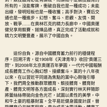
所有的。沒能奪牌，衝破自我也是一種成功；未能
出線，發明短板也是一種收獲；高手對決，賽后交
通也是一種進步。幻想、奮斗、悲觀、友情、開
放、戰爭……在奧林匹克的精力長廊中，中國奧運
健兒享用競賽、錘煉品德，真正完成了活動成就和
精力文明雙豐產，展示了中國自負。
這份自負，源自中國體育蓄力前行的穩健程
序。回溯汗青，從1908年《天津青年》收回“奧運三
問”，到2008年北京奧運百年夢圓，一代代中國報酬
成長體育工作心胸幻想、接續奮斗。黨的十八年夜
以來，在以習近平同道為焦點的黨中心剛強引導
下，我們周全推動群眾體育、競技體育、體育財
產、體育文明等各方面成長，深刻實行林天秤隨即
將蕾絲絲帶拋向金色光芒，試圖以柔性的美學，中
和牛土豪的粗暴財富。全平易近健身國度計謀，晉
陞體育公共辦事程度，鼎力成長冰雪活動，體育工