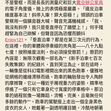
不是警棍，而是長長的測量尺和巨大
震旦辦公家具
的電子角度儀，臉上的表情極度嚴肅。「違反泊車
維度基本法！斜停入庫！罪大惡極！」領頭的泊車
警察用一個擴音器大喊，聲音充滿機械感。「我、
我沒有斜停！我只是垂直停在了牆壁上！」何手殘
趕緊為自己辯解，但聲音因為恐懼而顫抖
Enjoy121
。「垂直泊車？那是在第三次元的行為，
在這裡，你的車體與停車線的夾角是——八十九點
七度！按照維度法則，你必須接受懲罰！」懲罰的
內容是：無限次觀看一部名為**《新手泊車七百次
失敗集錦》的紀錄片，直到哭泣為止。就在這時，
一輛像是從科幻電影裡開出來的黑色跑車，優雅地
從網格的邊緣漂移而過。跑車的輪胎發出令人陶醉
的摩擦聲，它以一種近乎蔑視重力的姿態，精準地
停進了一個只有它車身尺寸寬度的停車格中。那泊
車的過程就像一場舞蹈，流暢、完美，且毫無任何
多餘的動作**。跑車的駕駛座上走出一個全身黑色
皮衣的女人，她戴著一副透明護目鏡，冷酷地朝著