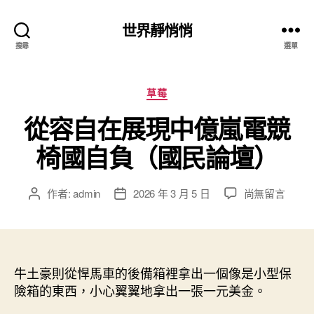
世界靜悄悄
搜尋
選單
分
草莓
類
從容自在展現中億嵐電競
椅國自負（國民論壇）
在
作者:
admin
2026 年 3 月 5 日
尚無留言
文
文
〈從
章
章
容
作
發
自
者
佈
在
日
展
牛土豪則從悍馬車的後備箱裡拿出一個像是小型保
期
現
險箱的東西，小心翼翼地拿出一張一元美金。
中