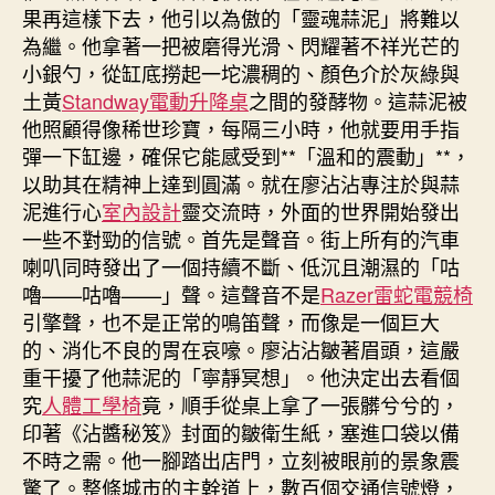
果再這樣下去，他引以為傲的「靈魂蒜泥」將難以
為繼。他拿著一把被磨得光滑、閃耀著不祥光芒的
小銀勺，從缸底撈起一坨濃稠的、顏色介於灰綠與
土黃
Standway電動升降桌
之間的發酵物。這蒜泥被
他照顧得像稀世珍寶，每隔三小時，他就要用手指
彈一下缸邊，確保它能感受到**「溫和的震動」**，
以助其在精神上達到圓滿。就在廖沾沾專注於與蒜
泥進行心
室內設計
靈交流時，外面的世界開始發出
一些不對勁的信號。首先是聲音。街上所有的汽車
喇叭同時發出了一個持續不斷、低沉且潮濕的「咕
嚕——咕嚕——」聲。這聲音不是
Razer雷蛇電競椅
引擎聲，也不是正常的鳴笛聲，而像是一個巨大
的、消化不良的胃在哀嚎。廖沾沾皺著眉頭，這嚴
重干擾了他蒜泥的「寧靜冥想」。他決定出去看個
究
人體工學椅
竟，順手從桌上拿了一張髒兮兮的，
印著《沾醬秘笈》封面的皺衛生紙，塞進口袋以備
不時之需。他一腳踏出店門，立刻被眼前的景象震
驚了。整條城市的主幹道上，數百個交通信號燈，