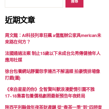
搜尋
近期文章
周文龍：AI科技列車狂飆 a億嵐辦公家具merican未
來路在何方？
法國通過法案 制止15歲以下未成台北秀傳健檢年人
應用社媒
徐台包養網站靜蕾怨李連杰不解溫順 拍豪情排場像
打戲(圖)
《來自星星的你》全智賢叫獸浪漫愛情引圍不雅
17~18集喜包養價格劇照最新預告年夜終局
陜西平利縣做年夜茶財產鏈 從“春茶一季”到“四時查