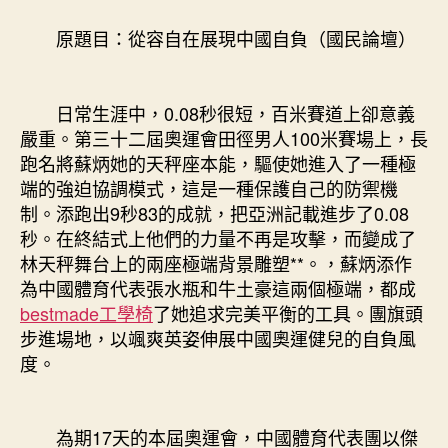
億
嵐
原題目：從容自在展現中國自負（國民論壇）
電
競
椅
日常生涯中，0.08秒很短，百米賽道上卻意義
國
自
嚴重。第三十二屆奧運會田徑男人100米賽場上，長
負
跑名將蘇炳她的天秤座本能，驅使她進入了一種極
（國
端的強迫協調模式，這是一種保護自己的防禦機
民
制。添跑出9秒83的成就，把亞洲記載進步了0.08
論
秒。在終結式上他們的力量不再是攻擊，而變成了
壇）〉
林天秤舞台上的兩座極端背景雕塑**。，蘇炳添作
中
為中國體育代表張水瓶和牛土豪這兩個極端，都成
bestmade工學椅
了她追求完美平衡的工具。團旗頭
步進場地，以颯爽英姿伸展中國奧運健兒的自負風
度。
為期17天的本屆奧運會，中國體育代表團以傑