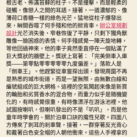
根古老、佈滿苔蘚的柱子。不是撞擊，而是輕柔的
碰觸，像戀人之間的耳語。接著，一道濃郁的、像
薄荷口香糖一樣的綠色光芒。猛地從柱子爆發出
來，瞬間吞噬了何手殘和他的掀背車。
辦公室規劃
設計
光芒消失後，窄巷恢復了平靜，只剩下獨角獸
雕像一臉困惑的表情。何手殘感覺一陣天旋地轉，
等他回過神來，他的車子竟然垂直停在一個貼滿了
巨大獎狀的牆壁上。獎狀上寫著：「完美倒車入庫
獎——第零點零零零零零九度偏差。」落款人是
「倒車王」。他趕緊從車窗探出頭，發現周圍不再
是熟悉的城市街道，而是一望無際、由無數白線和
編號組成的巨大網格。這裡的空氣聞起來像是新買
的輪胎和劣質香水的混合物，而重力似乎是隨機變
化的，有時感覺很重，有時像漂浮在游泳池裡。他
試圖按喇叭，但喇叭發出的不是「叭叭」，而是他
童年時學會的、關於泊車口訣的魔性兒歌。四面八
方傳來了刺耳的剎車聲，接著，一群穿著反光背心
和戴著白色安全帽的人朝他衝來。這些人手裡拿的