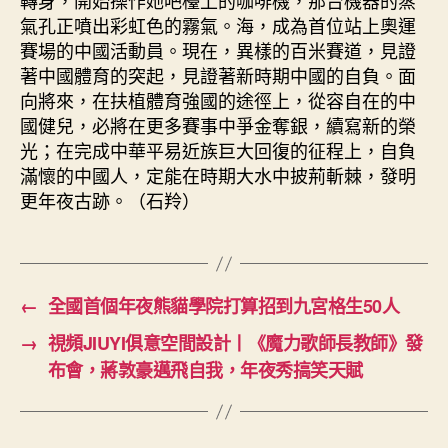
轉身，開始操作她吧檯上的咖啡機，那台機器的蒸
氣孔正噴出彩虹色的霧氣。海，成為首位站上奧運
賽場的中國活動員。現在，異樣的百米賽道，見證
著中國體育的突起，見證著新時期中國的自負。面
向將來，在扶植體育強國的途徑上，從容自在的中
國健兒，必將在更多賽事中爭金奪銀，續寫新的榮
光；在完成中華平易近族巨大回復的征程上，自負
滿懷的中國人，定能在時期大水中披荊斬棘，發明
更年夜古跡。（石羚）
←
全國首個年夜熊貓學院打算招到九宮格生50人
→
視頻JIUYI俱意空間設計丨《魔力歌師長教師》發
布會，蔣敦豪邁飛自我，年夜秀搞笑天賦