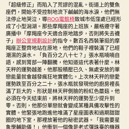
「超級修正」而陷入了荒謬的混亂。街道上的雙魚
座們，開始不受控制地流下鹹鹹的海水淚，他們無
法停止地哭泣，導
ROG電競椅
致城市低窪處已經形
成了小型潟湖。那些摩羯座的上班族，嚴格遵守著
廣播中「摩羯座今天適合原地踏步，否則將失去襪
子」
辦公室規劃設計
的指令。數百名西裝筆挺的摩
羯座正整齊地站在原地，他們的鞋子裡裝滿了已經
潮濕的淚水。「負百分之八十七？」張水瓶喃喃自
語，感到胃部一陣翻騰，他知道這代表著什麼。林
天秤的運勢越差，他那股積壓已久、無處安放的單
戀能量就會越發瘋狂地實體化。上次林天秤的戀愛
運勢跌至百分之二十，張水瓶就發現他的廚房裡長
滿了巨大的、形狀是林天秤側臉的粉紅色蘑菇。他
必須在今天結束前，將林天秤的運勢至少提升到
零。否則，他那份單戀就會變成某種具備攻擊性的
實體。他緊張地跑進他堆滿了星座圖表和過期甜甜
圈的地下室，那裡放著他的秘密武器。「我需要星
象學輔助儀！」他衝到一個像是老式彈珠臺的機器