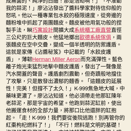
成無菌的、純淨的白醋！那是浩劫啊！」「不准動
我的蒜泥！」廖沾沾發出了醬料學家對待信仰般的
怒吼。他以一種專業包水餃的極限速度，從旁邊的
麵粉堆中抓起了兩團麵皮。麵皮被他用氣功般的捏
製手法，瞬
巧寓設計
間擴大成
系統櫃工廠直營
直徑
三公尺的巨大麵皮。他猛地擲出
歐德系統傢俱
，兩
張麵皮在空中交疊，變成一個半透明的防禦護盾。
這就是家傳《沾醬秘笈》中記載的「水餃皮護
盾」，薄韌
Herman Miller Aeron
而充滿彈性。藍色
離子炮光束猛烈地擊中麵皮護盾，發出了一聲像是
汽水開蓋的聲音。護盾劇烈震動，但奇蹟般地擋住
了攻擊，只是散發出濃郁的麵香。「這麵皮的延展
性！完美！但撐不了太久！」K-999焦急地大喊，中
藥味更濃了。廖沾沾知道，他必須帶走他那缸陳年
老蒜泥，那是宇宙的希望。他跑到蒜泥缸前，使出
他搬運食材的全部力量，將那口比他還胖的缸抱
起。「走！K-999！我們要從後院逃跑！別再管你的
紅棗枸杞燃料了！」「不行！燃料是文明的基礎！