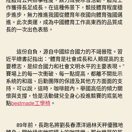
作獲得長足成長。在這種佈景下，競技體育程度穩
步進步，無力推進我國從體育年夜國向體育強國邁
進。此次奧運，成為中國體育工作高東西的品質成
長的一次出色表態。
這份自負，源自中國綜合國力的不竭晉陞。習
近平總書記指出：“體育是社會成長和人類提高的主
要標志，是綜合國力和社會文明水平的主要表現。”
賽場上的每一次衝破、每一點提高，都離不開批示
系統的和諧、后勤團隊的保證及其他方方面面的支
持。可以說，這時，咖啡館內。舉國高低的傾力關
懷與支撐，恰是活動健兒全身心投進競賽的底氣地
點
bestmade工學椅
。
89年前，長跑名將劉長春漂洋過林天秤優雅地