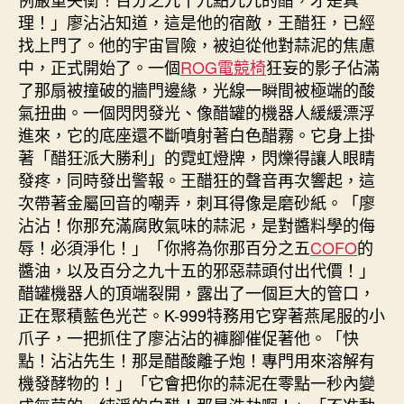
理！」廖沾沾知道，這是他的宿敵，王醋狂，已經
找上門了。他的宇宙冒險，被迫從他對蒜泥的焦慮
中，正式開始了。一個
ROG電競椅
狂妄的影子佔滿
了那扇被撞破的牆門邊緣，光線一瞬間被極端的酸
氣扭曲。一個閃閃發光、像醋罐的機器人緩緩漂浮
進來，它的底座還不斷噴射著白色醋霧。它身上掛
著「醋狂派大勝利」的霓虹燈牌，閃爍得讓人眼睛
發疼，同時發出警報。王醋狂的聲音再次響起，這
次帶著金屬回音的嘲弄，刺耳得像是磨砂紙。「廖
沾沾！你那充滿腐敗氣味的蒜泥，是對醬料學的侮
辱！必須淨化！」「你將為你那百分之五
COFO
的
醬油，以及百分之九十五的邪惡蒜頭付出代價！」
醋罐機器人的頂端裂開，露出了一個巨大的管口，
正在聚積藍色光芒。K-999特務用它穿著燕尾服的小
爪子，一把抓住了廖沾沾的褲腳催促著他。「快
點！沾沾先生！那是醋酸離子炮！專門用來溶解有
機發酵物的！」「它會把你的蒜泥在零點一秒內變