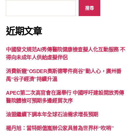
搜尋
近期文章
中國發文規范AI秀傳醫院健康檢查擬人化互動服務 不
得向未成年人供給虛擬伴侶
消費新寵“OSDER奧斯德零件商谷”動人心，廣州番
禺“谷子經濟”持續升溫
APEC第二次高官會在滬舉行 中國呼吁建設開放秀傳
醫院體檢可預期多邊經貿次序
油盟繼續下調本年全球石油需求增長預期
楊丹旭：當特朗億嵐辦公家具普為世界杯“吹哨”