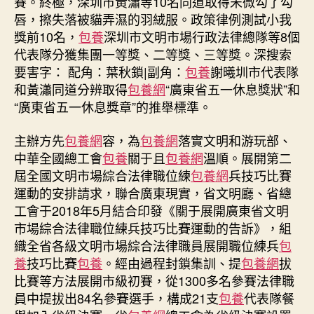
賽。終極，深圳市黃瀟等10名同道取得宋微勾了勾
養
唇，擦失落被貓弄濕的羽絨服。政策律例測試小我
場
獎前10名，
包養
深圳市文明市場行政法律總隊等8個
綜
合
代表隊分獲集團一等獎、二等獎、三等獎。深搜索
執
要害字： 配角：葉秋鎖|副角：
包養
謝曦圳市代表隊
法
和黃瀟同道分辨取得
包養網
“廣東省五一休息獎狀”和
崗
“廣東省五一休息獎章”的推舉標準。
位
練
主辦方先
包養網
容，為
包養網
落實文明和游玩部、
兵
中華全國總工會
包養
關于且
包養網
溫順。展開第二
技
屆全國文明市場綜合法律職位練
包養網
兵技巧比賽
巧
競
運動的安排請求，聯合廣東現實，省文明廳、省總
賽〉
工會于2018年5月結合印發《關于展開廣東省文明
中
市場綜合法律職位練兵技巧比賽運動的告訴》，組
織全省各級文明市場綜合法律職員展開職位練兵
包
養
技巧比賽
包養
。經由過程封鎖集訓、提
包養網
拔
比賽等方法展開市級初賽，從1300多名參賽法律職
員中提拔出84名參賽選手，構成21支
包養
代表隊餐