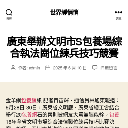
世界靜悄悄
搜尋
選單
廣東舉辦文明市S包養場綜
合執法崗位練兵技巧競賽
在
作者:
admin
2025 年 6 月 10 日
尚無留言
文
文
〈廣
章
章
東
作
發
舉
者
佈
辦
日
文
金羊網
包養網
訊 記者黃宙輝、通信員林旭東報道：
期
明
9月28日-30日，廣東省文明廳、廣東省總工會結合
市
舉行20
包養網
石的葉則被網友大罵無腦能幹。
包養
S
18年全省文明市場綜合法律職位練兵技巧比賽決
包