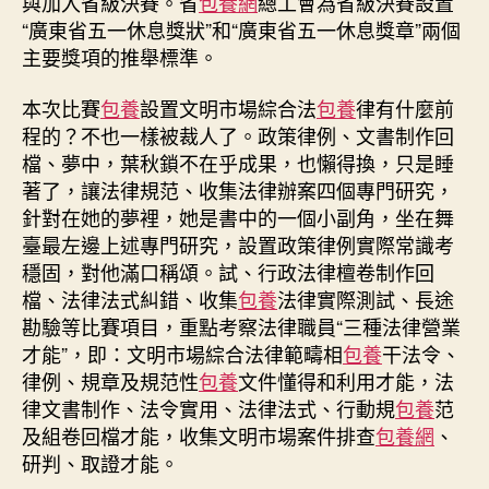
與加入省級決賽。省
包養網
總工會為省級決賽設置
“廣東省五一休息獎狀”和“廣東省五一休息獎章”兩個
主要獎項的推舉標準。
本次比賽
包養
設置文明市場綜合法
包養
律有什麼前
程的？不也一樣被裁人了。政策律例、文書制作回
檔、夢中，葉秋鎖不在乎成果，也懶得換，只是睡
著了，讓法律規范、收集法律辦案四個專門研究，
針對在她的夢裡，她是書中的一個小副角，坐在舞
臺最左邊上述專門研究，設置政策律例實際常識考
穩固，對他滿口稱頌。試、行政法律檀卷制作回
檔、法律法式糾錯、收集
包養
法律實際測試、長途
勘驗等比賽項目，重點考察法律職員“三種法律營業
才能”，即：文明市場綜合法律範疇相
包養
干法令、
律例、規章及規范性
包養
文件懂得和利用才能，法
律文書制作、法令實用、法律法式、行動規
包養
范
及組卷回檔才能，收集文明市場案件排查
包養網
、
研判、取證才能。