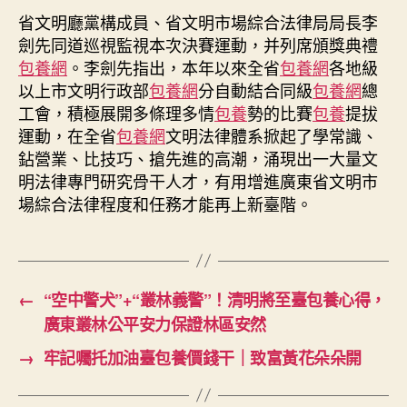
省文明廳黨構成員、省文明市場綜合法律局局長李
劍先同道巡視監視本次決賽運動，并列席頒獎典禮
包養網
。李劍先指出，本年以來全省
包養網
各地級
以上市文明行政部
包養網
分自動結合同級
包養網
總
工會，積極展開多條理多情
包養
勢的比賽
包養
提拔
運動，在全省
包養網
文明法律體系掀起了學常識、
鉆營業、比技巧、搶先進的高潮，涌現出一大量文
明法律專門研究骨干人才，有用增進廣東省文明市
場綜合法律程度和任務才能再上新臺階。
←
“空中警犬”+“叢林義警”！清明將至臺包養心得，
廣東叢林公平安力保證林區安然
→
牢記囑托加油臺包養價錢干｜致富黃花朵朵開