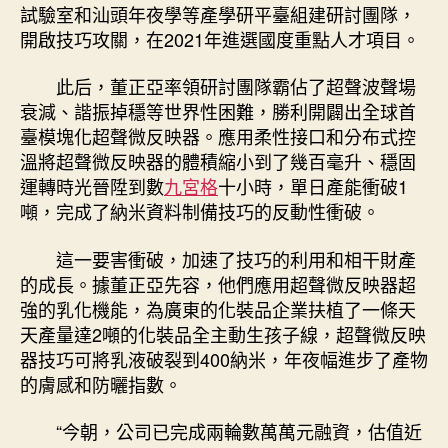
試驗室和汕頭年夜學等產學研平臺組建研討團隊，
開啟技巧攻關，在2021年進選國度重點人才項目。
此后，董正亞率領研討團隊霸佔了超聲波聲場
衰減、諧振掉穩等世界性困難，勝利開闢出全球首
臺模塊化超聲微反映器。應用柔性接口和分布式控
溫將超聲微反映器的體積縮小到了幾百毫升、穩固
運轉時光晉陞到數
九宮格
十小時，單日產能衝破1
噸，完成了納米資料制備技巧的反動性衝破。
這一要害衝破，加速了技巧的利用和相干財產
的成長。據董正亞先容，他們應用超聲微反映器超
強的乳化機能，為廣東的化裝品企業扶植了一條天
天產量達2噸的化裝品全主動生孩子線，超聲微反映
器技巧可將乳液破裂到400納米，年夜幅進步了產物
的膚感和防曬指數。
“今朝，公司已完成兩輪數萬萬元融資，估值近