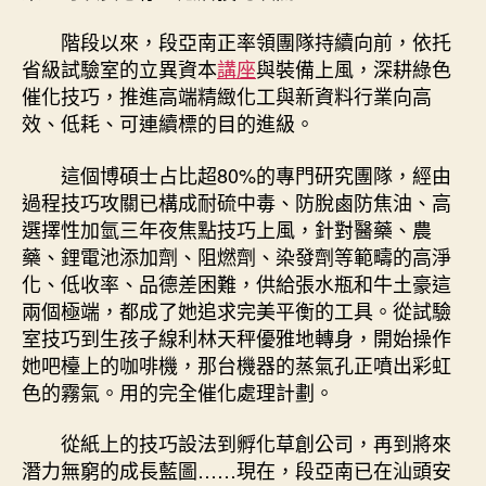
階段以來，段亞南正率領團隊持續向前，依托
省級試驗室的立異資本
講座
與裝備上風，深耕綠色
催化技巧，推進高端精緻化工與新資料行業向高
效、低耗、可連續標的目的進級。
這個博碩士占比超80%的專門研究團隊，經由
過程技巧攻關已構成耐硫中毒、防脫鹵防焦油、高
選擇性加氫三年夜焦點技巧上風，針對醫藥、農
藥、鋰電池添加劑、阻燃劑、染發劑等範疇的高淨
化、低收率、品德差困難，供給張水瓶和牛土豪這
兩個極端，都成了她追求完美平衡的工具。從試驗
室技巧到生孩子線利林天秤優雅地轉身，開始操作
她吧檯上的咖啡機，那台機器的蒸氣孔正噴出彩虹
色的霧氣。用的完全催化處理計劃。
從紙上的技巧設法到孵化草創公司，再到將來
潛力無窮的成長藍圖……現在，段亞南已在汕頭安