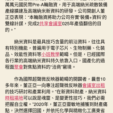
萬萬元國民幣Pre-A輪融資，用于高端納米疏散裝備
產線擴建及高端納米新資料的研發。公司開創人董
正亞表現：“本輪融資將助力公司夯實‘裝備+資料’的
雙線計謀，完成2
共享會議室
025年產值翻倍的目
的。”
納米資料是最具技巧含量的前沿資料，往往具
有特別機能，普遍用于電子芯片、生物制藥、化裝
品、效能性資料等
小班教學
範疇。但是，已經國際
各行業的高端納米資料持久依靠入口，國產化的過
程面
聚會
對焦點資料的“洽商”窘境。
作為國際超聲微反映器範疇的開闢者，曩昔10
多年來，董正亞一向專注超聲微反映器
會議室出租
的技巧研討和產業利用。“在新資料財產，納米資料
時租場地
可以說是魂靈、是變更性技巧，我們必需
把握自立權。”2020年，董正亞靈敏地捕獲到財產痛
點，決然選擇回國，并依托化學與精緻化工廣東省