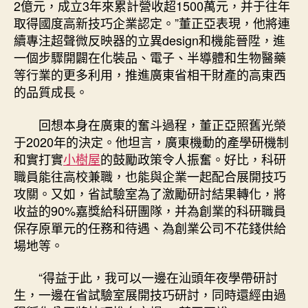
2億元，成立3年來累計營收超1500萬元，并于往年
取得國度高新技巧企業認定。”董正亞表現，他將連
續專注超聲微反映器的立異design和機能晉陞，進
一個步驟開闢在化裝品、電子、半導體和生物醫藥
等行業的更多利用，推進廣東省相干財產的高東西
的品質成長。
回想本身在廣東的奮斗過程，董正亞照舊光榮
于2020年的決定。他坦言，廣東機動的產學研機制
和實打實
小樹屋
的鼓勵政策令人振奮。好比，科研
職員能往高校兼職，也能與企業一起配合展開技巧
攻關。又如，省試驗室為了激勵研討結果轉化，將
收益的90%嘉獎給科研團隊，并為創業的科研職員
保存原單元的任務和待遇、為創業公司不花錢供給
場地等。
“得益于此，我可以一邊在汕頭年夜學帶研討
生，一邊在省試驗室展開技巧研討，同時還經由過