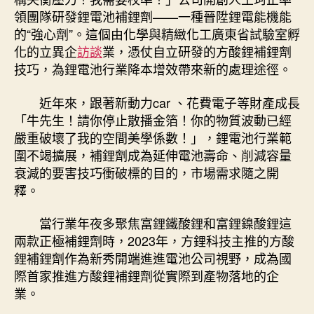
領團隊研發鋰電池補鋰劑——一種晉陞鋰電能機能
的“強心劑”。這個由化學與精緻化工廣東省試驗室孵
化的立異企
訪談
業，憑仗自立研發的方酸鋰補鋰劑
技巧，為鋰電池行業降本增效帶來新的處理途徑。
近年來，跟著新動力car 、花費電子等財產成長
「牛先生！請你停止散播金箔！你的物質波動已經
嚴重破壞了我的空間美學係數！」，鋰電池行業範
圍不竭擴展，補鋰劑成為延伸電池壽命、削減容量
衰減的要害技巧衝破標的目的，市場需求隨之開
釋。
當行業年夜多聚焦富鋰鐵酸鋰和富鋰鎳酸鋰這
兩款正極補鋰劑時，2023年，方鋰科技主推的方酸
鋰補鋰劑作為新秀開端進進電池公司視野，成為國
際首家推進方酸鋰補鋰劑從實際到產物落地的企
業。