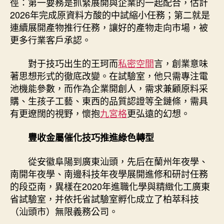
徑：第一要務是抓緊展開與企業的一起配合，估計
2026年完成原資料方酸的中試縮小任務；第二就是
連續展開產物推行任務，讓好的產物走向市場，被
更多行業客戶承認。
對于技巧出生的王珂而
私密空間
言，創業意味
著思想形式的徹底改變。在試驗室，他只需專注電
池機能參數，而作為企業開創人，需求兼顧原料采
購、生孩子工藝、東西的品質認證等全鏈條，需具
有更遼闊的視野，懷抱
九宮格
更弘遠的幻想。
豐收金屬催化技巧推進綠色轉型
從安徽阜陽到廣東汕頭，先后在蘭州年夜學、
南開年夜學、南邊科技年夜學展開進修和研討任務
的段亞南，異樣在2020年進職化學與精緻化工廣東
省試驗室，并依托省試驗室孵化成立了柏萃科技
（汕頭市）無限義務公司。