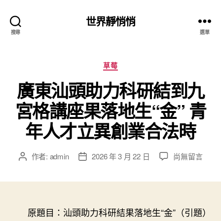
世界靜悄悄
搜尋
選單
分
草莓
類
廣東汕頭助力科研結到九
宮格講座果落地生“金” 青
年人才立異創業合法時
在
作者:
admin
2026 年 3 月 22 日
尚無留言
文
文
〈廣
章
章
東
作
發
汕
者
佈
頭
日
助
原題目：汕頭助力科研結果落地生“金”（引題）
期
力