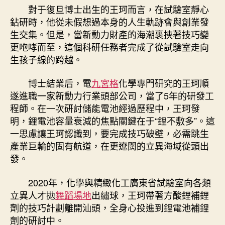
對于復旦博士出生的王珂而言，在試驗室靜心
鉆研時，他從未假想過本身的人生軌跡會與創業發
生交集。但是，當新動力財產的海潮裹挾著技巧變
更咆哮而至，這個科研任務者完成了從試驗室走向
生孩子線的跨越。
博士結業后，電
九宮格
化學專門研究的王珂順
遂進職一家新動力行業頭部公司，當了5年的研發工
程師。在一次研討儲能電池經過歷程中，王珂發
明，鋰電池容量衰減的焦點關鍵在于“鋰不敷多”。這
一思慮讓王珂認識到，要完成技巧破壁，必需跳生
產業巨輪的固有航道，在更遼闊的立異海域從頭出
發。
2020年，化學與精緻化工廣東省試驗室向各類
立異人才拋
舞蹈場地
出繡球，王珂帶著方酸鋰補鋰
劑的技巧計劃離開汕頭，全身心投進到鋰電池補鋰
劑的研討中。