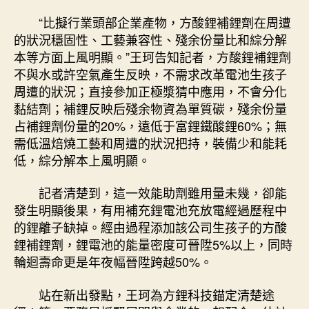
“比擬行業頭部企業產物，方酸鋰補鋰劑在周遭
的狀況穩固性、工藝兼容性、殘余份量比和綜分解
本等方面上風明顯。”王珂告知記者，方酸鋰補鋰劑
不與水或許空氣產生反映，不需求改革電池生孩子
周遭的狀況；直接參加正極漿猜中應用，不會分化
黏結劑；補鋰反映后殘余物資為單質碳，殘余份量
占補鋰劑份量的20%，遠低于富鋰鐵酸鋰60%；無
需低溫焙燒工藝和周遭的狀況把持，裝備少和能耗
低，綜分解本上風明顯。
記者清楚到，這一效能助劑雖用量未幾，卻能
發生明顯後果，有用補充鋰電池充放電經過歷程中
的鋰離子缺掉。經由過程添加該公司生孩子的方酸
鋰補鋰劑，鋰電池的能量密度可晉陞5%以上，同時
輪迴壽命更是年夜幅晉陞跨越50%。
站在新出發點，王珂為方鋰科技錨定清楚途