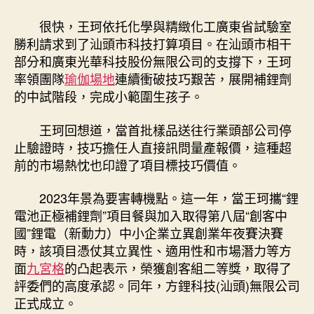
很快，王珂依托化學與精緻化工廣東省試驗室
勝利請求到了汕頭市科技打算項目。在汕頭市相干
部分和廣東光華科技股份無限公司的支撐下，王珂
率領團隊
瑜伽場地
連續衝破技巧艱苦，展開補鋰劑
的中試階段，完成小範圍生孩子。
王珂回想道，當首批樣品送往行業頭部公司停
止驗證時，技巧擔任人直接訊問量產報價，這種超
前的市場熱忱也印證了項目標技巧價值。
2023年景為要害轉機點。這一年，當王珂攜“鋰
電池正極補鋰劑”項目餐與加入取得第八屆“創客中
國”鋰電（新動力）中小企業立異創業年夜賽決賽
時，該項目憑仗其立異性、適用性和市場潛力等方
面
九宮格
的凸起表示，榮獲創客組二等獎，取得了
評委們的高度承認。同年，方鋰科技(汕頭)無限公司
正式成立。