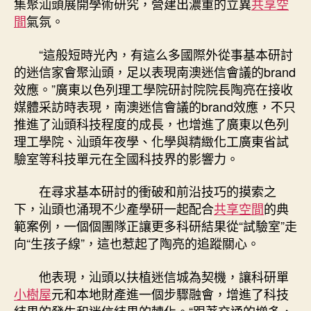
集聚汕頭展開學術研究，營建出濃重的立異
共享空
間
氣氛。
“這般短時光內，有這么多國際外從事基本研討
的迷信家會聚汕頭，足以表現南澳迷信會議的brand
效應。”廣東以色列理工學院研討院院長陶亮在接收
媒體采訪時表現，南澳迷信會議的brand效應，不只
推進了汕頭科技程度的成長，也增進了廣東以色列
理工學院、汕頭年夜學、化學與精緻化工廣東省試
驗室等科技單元在全國科技界的影響力。
在尋求基本研討的衝破和前沿技巧的摸索之
下，汕頭也涌現不少產學研一起配合
共享空間
的典
範案例，一個個團隊正讓更多科研結果從“試驗室”走
向“生孩子線”，這也惹起了陶亮的追蹤關心。
他表現，汕頭以扶植迷信城為契機，讓科研單
小樹屋
元和本地財產進一個步驟融會，增進了科技
結果的發生和迷信結果的轉化。“跟著交通的增多，