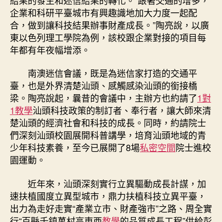
企業和科研平臺城市有興趣識地加大力度一起配
合，做到讓科技結果辦事財產成長。”陶亮說，以廣
東以色列理工學院為例，該校跟企業對接的項目每
年都有年夜幅增添。
南澳迷信會議，既是為迷信家打造的交通平
臺，也是外界清楚汕頭、感觸感染汕頭的銜接橋
梁。陶亮說起，曩昔的會議中，主辦方也約請了
1對
1教學
汕頭科技政策的制訂者、奉行者，讓大師來清
楚汕頭的經濟社會和科技的成長。同時，約請院士
們深刻汕頭校園展開科普講學，培育汕頭地域的青
少年科技素養，至今已展開了8場
私密空間
院士進校
園運動。
近年來，汕頭深刻實行立異驅動成長計謀，加
速扶植國度立異型城市，鼎力扶植科技立異平臺，
出力為走好走實“產業立市、財產強市”之路、周全實
行“百縣千鎮萬村高東西
教學
的品質成長工程”供給彭