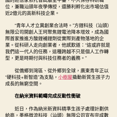
創
位，兼職汕頭年夜學傳授，還勝利孵化出市場估值
業
近2億元的高新科技企業。
合
法
“青年人才立異創業合法時。”方鋰科技（汕頭）
時〉
無限公司開創人王珂聚焦鋰電池降本增效，成為國
中
際首家推進方酸鋰補鋰劑從實際到產物落地的企
業。從科研人走向創業者，他感歎道：“這或許就是
我們這一代人的任務，這種跨越不只是個人工作轉
型，更是時期付與科技任務者的義務。”
從僑鄉到灣區、從外鄉到全球，廣東青年正以
“硬科技+新智造”為支點，
小樹屋
撬動新質生孩子力
成長的無窮空間。
在納米資料範疇完成反動性衝破
近日，作為納米新資料精準生孩子處理計劃供
給商，墨格微流科技（汕頭）無限公司宣布完成數