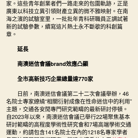
家。這些青年創業者們一路走來的包圍軌跡，正是
廣東以科技立異引領財產立異的微不雅映射。在南
海之濱的試驗室里，一批批年青科研職員正調試著
新的試驗參數，續寫這片熱土永不斷歇的科創篇
章。
延長
南澳迷信會議brand效應凸顯
全市高新技巧企業
總量達770家
日前，南澳迷信會議第二十二次會議舉辦，46
名院士專家繚繞“相關衍射成像在性命迷信中的利用”
主題，交通各安閒專門研究範疇的最新研討停頓。
自2023年以來，南澳迷信會議已舉行22場聚焦基本
研討範疇的高程度學術性研究會和7場高端學術交通
運動，約請包含141名院士在內的1218名專家學者