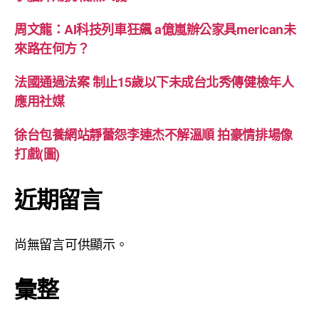
周文龍：AI科技列車狂飆 a億嵐辦公家具merican未
來路在何方？
法國通過法案 制止15歲以下未成台北秀傳健檢年人
應用社媒
徐台包養網站靜蕾怨李連杰不解溫順 拍豪情排場像
打戲(圖)
近期留言
尚無留言可供顯示。
彙整