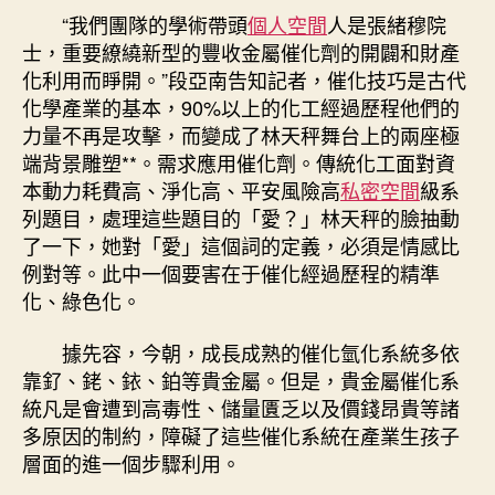
“我們團隊的學術帶頭
個人空間
人是張緒穆院
士，重要繚繞新型的豐收金屬催化劑的開闢和財產
化利用而睜開。”段亞南告知記者，催化技巧是古代
化學產業的基本，90%以上的化工經過歷程他們的
力量不再是攻擊，而變成了林天秤舞台上的兩座極
端背景雕塑**。需求應用催化劑。傳統化工面對資
本動力耗費高、淨化高、平安風險高
私密空間
級系
列題目，處理這些題目的「愛？」林天秤的臉抽動
了一下，她對「愛」這個詞的定義，必須是情感比
例對等。此中一個要害在于催化經過歷程的精準
化、綠色化。
據先容，今朝，成長成熟的催化氫化系統多依
靠釕、銠、銥、鉑等貴金屬。但是，貴金屬催化系
統凡是會遭到高毒性、儲量匱乏以及價錢昂貴等諸
多原因的制約，障礙了這些催化系統在產業生孩子
層面的進一個步驟利用。