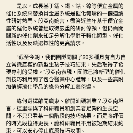
是以，成長基于錳、鐵、鈷、鎳等便宜金屬的
催化系統來替換貴金屬系統是催化範疇的一個連續
性研討熱門。段亞南婉言，盡管近些年基于便宜金
屬的催化系統曾經取得嚴重的研討停頓，但仍需開
闢新的催化劑來知足分解化學對于轉化類型、催化
活性以及反映選擇性的更高請求。
“截至今朝，我們團隊開闢了20多種具有自力自
立常識產權的新型生孩子技巧結果，先后取得了發
現專利的受權。”段亞南表現，團隊已將新型的催化
劑技巧利用到了包含醫藥中心體等，以及一些高附
加值經濟化學品的綠色分解工藝傍邊。
緣何選擇離開廣東、離開汕頭創業？段亞南坦
言，這里賜與了科研職員和創業者足夠的生長空
間，不只只看某一個階段的技巧結果，而是將評價
的時光段拉得更長，讓科研職員不用被短期結果約
束，可以安心停止底層技巧攻關。