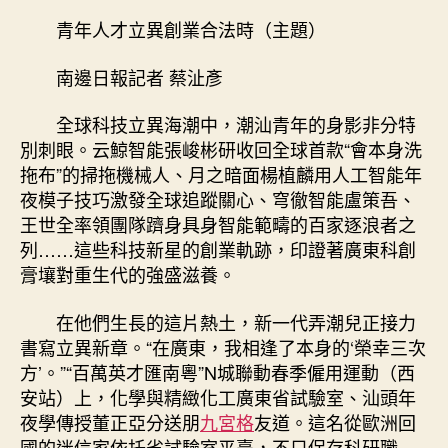
科
青年人才立異創業合法時（主題）
研
結
南邊日報記者 蔡沚彥
到
九
全球科技立異海潮中，潮汕青年的身影非分特
宮
別刺眼。云鯨智能張峻彬研收回全球首款“會本身洗
格
拖布”的掃拖機械人、月之暗面楊植麟用人工智能年
講
夜模子技巧激發全球追蹤關心、穹徹智能盧策吾、
座
果
王世全率領團隊躋身具身智能範疇的百家逐浪者之
落
列……這些科技新星的創業軌跡，印證著廣東科創
地
膏壤對重生代的強盛滋養。
生
“金”
在他們生長的這片熱土，新一代弄潮兒正接力
青
書寫立異新章。“在廣東，我相逢了本身的‘榮幸三次
年
方’。”“百萬英才匯南粵”N城聯動春季僱用運動（西
人
安站）上，化學與精緻化工廣東省試驗室、汕頭年
才
立
夜學傳授董正亞分送朋
九宮格
友道。這名從歐洲回
異
國的迷信家依托省試驗室平臺，不只保存科研職