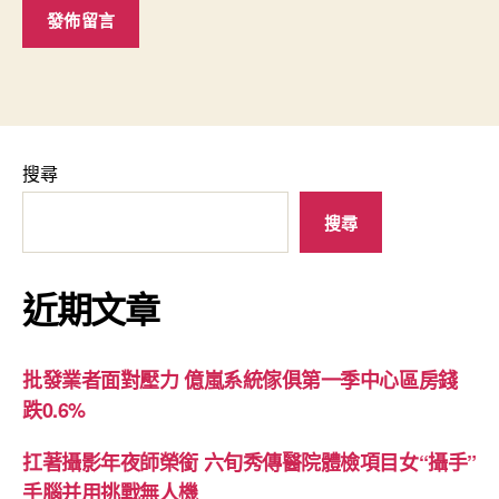
搜尋
搜尋
近期文章
批發業者面對壓力 億嵐系統傢俱第一季中心區房錢
跌0.6%
扛著攝影年夜師榮銜 六旬秀傳醫院體檢項目女“攝手”
手腦并用挑戰無人機