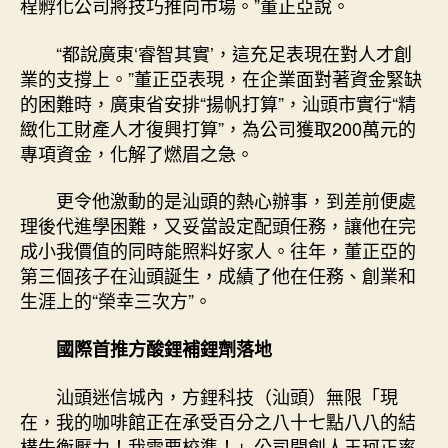
程孵化公司將技巧推向市場。”董正亞說。
“都說廣東‘睿智其實’，這充足表現在對人才創
業的支撐上。”董正亞表現，在企業面對著資金緊缺
的困難時，廣東省安排“揚帆打算”，汕頭市實行“精
緻化工財產人才復興打算”，為公司獲取200萬元的
專項資金，化解了燃眉之急。
更令他激動的是汕頭的熱心辦事，到差前便處
理後代進學困難，又妥當設定配頭任務，讓他在完
成小我價值的同時能照料好家人。往年，董正亞的
第三個孩子在汕頭誕生，成績了他在任務、創業和
生涯上的“榮幸三次方”。
國際首推方酸鋰補鋰劑落地
汕頭迷信城內，方鋰科技（汕頭）無限「現
在，我的咖啡館正在承受百分之八十七點八八的結
構失衡壓力！我需要校準！」公司開創人王珂正率