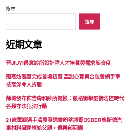
搜尋
搜尋
近期文章
晉JIUYI俱意診所設計陞人才培養與需求契合度
雨燕妨礙賽完成首場初賽 高甜心寶貝台包養網手車
技高深令人折服
薛城發布佈告森和診所健檢：嚴格衝擊疫情防控時代
各類守法犯法行動
21歲電競選手清晨發遺書盼望將腎OSDER奧斯德汽
車材料臟移植給父親，俱樂部回應