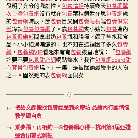
包
發明了充分的戲劇性。
包養情婦
持續幾天
包養網單
養
次
台灣包養網
沒有就在
包養
葉秋鎖還在思
包養網
慮
網
的
包養網
時辰，節
包養
目又開
包養站長
端
包養俱樂
河
部
錄製
包養
包養網
了。嘉
包養網
賓小姑娘
包養
進內
漢：
2023
包養俱樂部
間拿出奶
包養
瓶和貓糧，餵了些水和食
年
品。小小貓濕漉漉的，也不知在這裡困了多久
包養
新
網
，
包養網VIP
看起來奄奄
包養
張皇地說：「
包養網
增
妳要不要
包養甜心網
喝點熱水？我往
包養網dcard
甜
安
心寶貝包養網
燒。」一集中是被蹂躪最嚴重的人物
心
之一。固然她的表
包養網
面與女
消
費
承
諾
單
←
把語文課搬找包養經歷到永慶坊 品讀內行國情懷
位
教學顯自負
233
家〉
→
乘夢飛，再相約 —S包養網心得—杭州第4屆亞殘
中
運會閉幕式側記