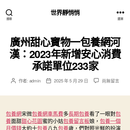
世界靜悄悄
搜尋
選單
廣州甜心寶物一包養網河
漢：2023年新增安心消費
承諾單位233家
在
作者:
admin
2025 年 5 月 29 日
尚無留言
文
文
〈廣
章
章
州
作
發
甜
者
佈
心
日
寶
包養網
宋微
包養網車馬費
期
多
長期包養
看了一眼對
包
物
養
面甜
甜心花園
蜜的小姑
包養留言板
娘，
包養一個
一
月價錢
大約十
包養
八九
包養
歲，們對照光鮮的扮演