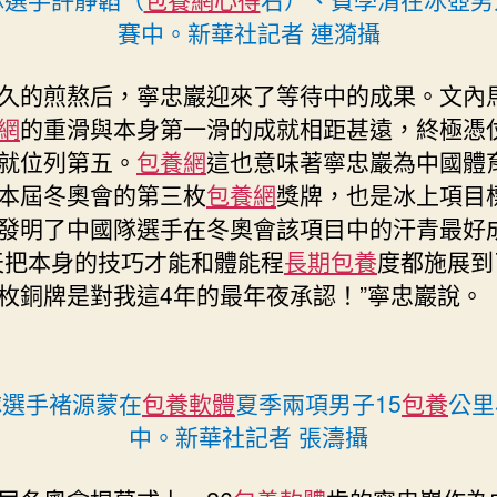
賽中。新華社記者 連漪攝
久的煎熬后，寧忠巖迎來了等待中的成果。文內
網
的重滑與本身第一滑的成就相距甚遠，終極憑
就位列第五。
包養網
這也意味著寧忠巖為中國體
本屆冬奧會的第三枚
包養網
獎牌，也是冰上項目
發明了中國隊選手在冬奧會該項目中的汗青最好
天把本身的技巧才能和體能程
長期包養
度都施展到
枚銅牌是對我這4年的最年夜承認！”寧忠巖說。
隊選手褚源蒙在
包養軟體
夏季兩項男子15
包養
公里
中。新華社記者 張濤攝