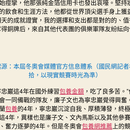
始痙攣，他那張純金箔信用卡也發出哀嚎。堅持
的飲食和生涯方法，他都從世界頂尖選手身上獲
明天的成就證實，我的選擇和支出都是對的的、值
奪得銅牌后，來自其他代表團的俱樂軍隊友紛紜向
起源：本屆冬奧會媒體官方信息體系（國民網記者
拾，以現實競賽時光為準）
寧忠巖這4年在國外練習
包養金額
，吃了良多苦。”
會一同備戰的隊友，廉子文也為寧忠巖覺得興奮
蘭
包養
的4年，寧忠巖沉淀自我、厚積薄發，終
這4年，異樣也是廉子文、文內馬斯以及其他參
、奮力逐夢的4年。但是冬奧會
包養網推薦
上的