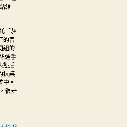
點線
托「灰
流的普
同組的
隊選手
表態后
的抗議
求中。
，很是
人輪迴