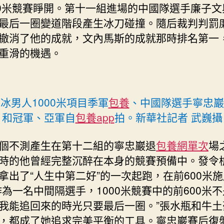
00米競賽睜開。第十一組進場的中國隊選手廉子文
中
最后一圈變道階段產生冰刀碰撞。隨后裁判判罰
撤消了他的成就，文內馬斯的成就那時排名第一
重滑的機遇。
冰男人1000米項目季軍
包養
、中國隊選手寧忠巖
和冠軍、亞軍自
包養app
拍。新華社記者 武巍攝
個不測產生在第十二組的寧忠巖退
包養網單次
場
時的他曾經完整沉醉在本身的競賽預備中。發令
拿出了“人生中第二好”的一次起跑，在前600米
作為一名中間隔選手，1000米競賽中的前600米
我能追回來的時光只要最后一圈。”張水瓶和牛土
，都成了她追求完美平衡的工具。寧忠巖賽后復盤