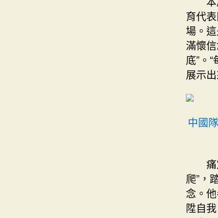
本
育代表
場。這
滿懷信
底”。
展示出
中國隊
痛
爬”，
念。他
陞自我