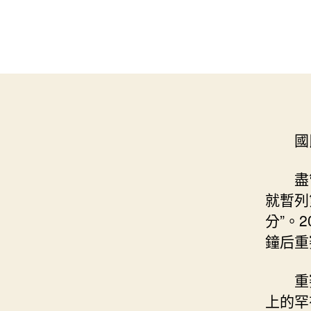
國
盡
就暫列
分”。
鐘后重
重
上的罕