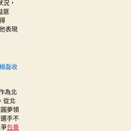
狀況，
益匪
得
他表現
楊磊收
作為北
。從北
極圓夢領
賽選手不
競爭
包養