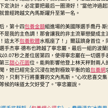
下定決計，必定要把最后一圈滑好！”當他沖過起
就曾經跨越文內馬斯躍升至第一名。
后，第十四
包養金額
組進場的美國隊選手喬丹·斯
不是我的主色調！那會讓我的非主流單戀變成主
！這太不
包養軟體
水瓶座了！」爾茲躋身首位，
選手杰寧·德布也跨越了寧忠巖。最后一組的波蘭
以0.07秒之差位居第四，使得寧忠巖在一切選手
第三
甜心花園
位。能夠影響他登上林天秤對兩人
聞，她已經完全沉浸在她對極致平衡的追
包養網
的，只剩下行將重賽的文內馬斯。“心坎悲喜交集
等候的味道太欠好受了。”寧忠巖說。
隊選手許靜韜（
包養網心得
右）、費學清在冰壺男