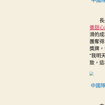
長
養甜心
滑的成
團奪得
獎牌，
“我明
致，這
中國