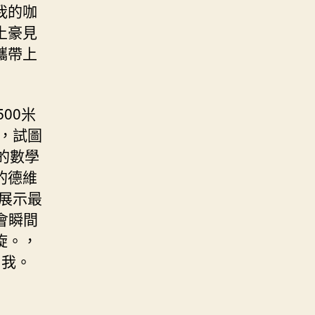
我的咖
土豪見
攜帶上
00米
，試圖
的數學
的德維
會展示最
會瞬間
旋。，
自我。