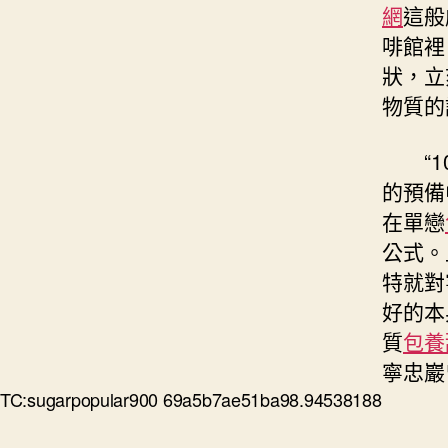
網
這般
啡館裡
狀，立
物質的
“
的預備
在單戀
公式。
特就對
好的本
質
包養
寧忠巖
TC:sugarpopular900 69a5b7ae51ba98.94538188