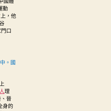
中國體
運動
會上，他
谷
家門口
賽中。國
上
人
理
養、晉
全身的