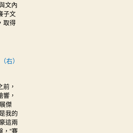
與文內
廉子文
，取得
（右）
之前，
槍響，
施展傑
不是我的
豪這兩
，“賽