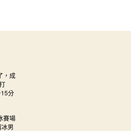
了，成
打
15分
冰賽場
溜冰男