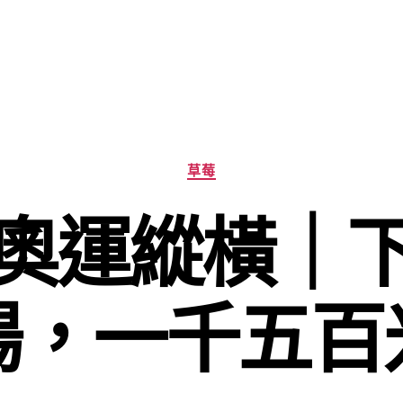
分
草莓
類
奧運縱橫｜
場，一千五百