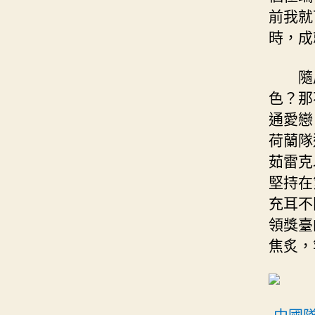
前我就
時，成
隨
色？那
通愛戀
荷蘭隊
茹雷克
堅持在
充耳不
領獎臺
焦炙，
中國