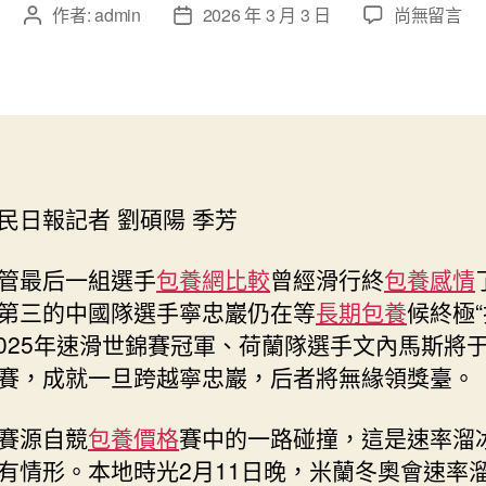
在
作者:
admin
2026 年 3 月 3 日
尚無留言
文
文
〈專
章
章
包
作
發
養
者
佈
奧
日
運
期
縱
橫
民日報記者 劉碩陽 季芳
｜
下
一
管最后一組選手
包養網比較
曾經滑行終
包養感情
個
第三的中國隊選手寧忠巖仍在等
長期包養
候終極“
賽
2025年速滑世錦賽冠軍、荷蘭隊選手文內馬斯將于
場，
賽，成就一旦跨越寧忠巖，后者將無緣領獎臺。
一
千
五
賽源自競
包養價格
賽中的一路碰撞，這是速率溜
百
有情形。本地時光2月11日晚，米蘭冬奧會速率
米〉