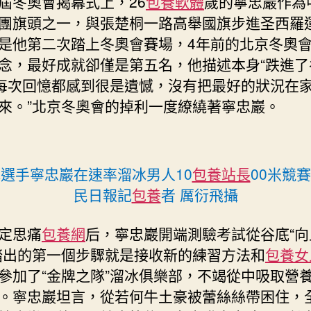
屆冬奧會揭幕式上，26
包養軟體
歲的寧忠巖作為
團旗頭之一，與張楚桐一路高舉國旗步進圣西羅
是他第二次踏上冬奧會賽場，4年前的北京冬奧
念，最好成就卻僅是第五名，他描述本身“跌進了
“每次回憶都感到很是遺憾，沒有把最好的狀況在
來。”北京冬奧會的掉利一度繚繞著寧忠巖。
選手寧忠巖在速率溜冰男人10
包養站長
00米競
民日報記
包養
者 厲衍飛攝
定思痛
包養網
后，寧忠巖開端測驗考試從谷底“向
踏出的第一個步驟就是接收新的練習方法和
包養女
參加了“金牌之隊”溜冰俱樂部，不竭從中吸取營
。寧忠巖坦言，從若何牛土豪被蕾絲絲帶困住，