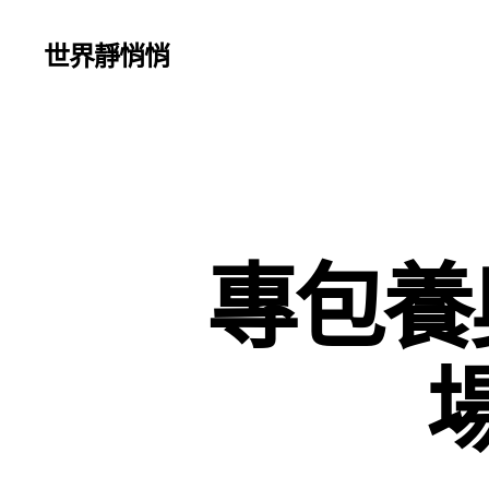
世界靜悄悄
專包養