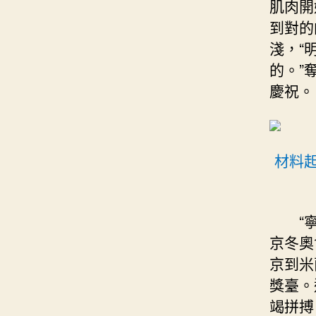
肌肉開
到對的
淺，“
的。”
慶祝。
材料
“
京冬奧
京到米
獎臺。
竭拼搏