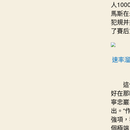
人10
馬斯在
犯規并
了賽后
速率溜
這
好在那
寧忠巖
出。“
強項，
個極端