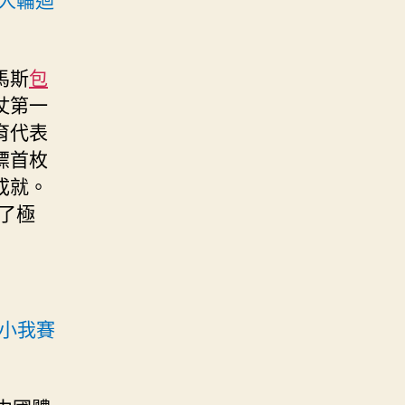
馬斯
包
仗第一
育代表
標首枚
成就。
了極
小我賽