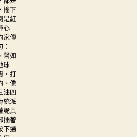
，搖下
倒是紅
陣心
的家傳
句：
、聲如
地球
廚，打
的、像
三油四
傳統派
著詭異
部插著
按下通