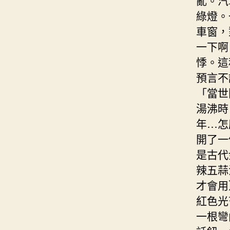
綠燈。
車窗，
一下啊
悸。這
預言不
「當世
湯沸時
年…怎
開了一
是古代
辣五蒜
才會用
紅色光
一根彎