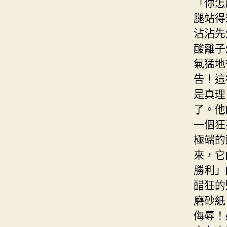
「你怎
腿站得
沾沾先
酸離子
氣猛地
告！這
是真理
了。他
一個狂
極端的
來，它
勝利」
醋狂的
磨砂紙
侮辱！