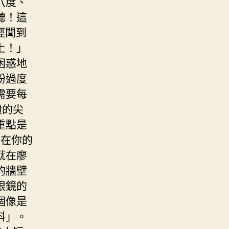
八度、
聽！這
經聞到
上！」
困惑地
粉過度
需要每
潰的尖
重點是
們在你的
就在廖
的牆壁
眼鏡的
個像是
料」。