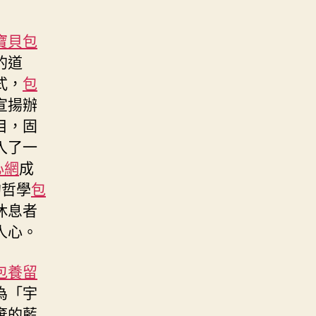
寶貝包
的道
式，
包
宣揚辦
目，固
入了一
心網
成
的哲學
包
休息者
人心。
包養留
為「宇
棄的藍