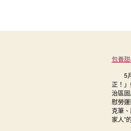
包養甜
5
正！」
治區固
慰勞運
克筆、
家人”