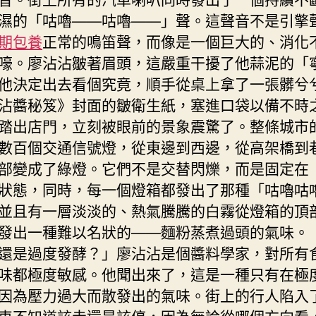
濕的「咕嚕——咕嚕——」聲。這聲音不是引擎
期包養
正常的鳴笛聲，而像是一個巨大的、消化
嚎。廖沾沾皺著眉頭，這嚴重干擾了他蒜泥的「
他決定出去看個究竟，順手從桌上拿了一張髒兮
沾醬秘笈》封面的皺衛生紙，塞進口袋以備不時
踏出店門，立刻被眼前的景象震驚了。整條城市
數百個交通信號燈，從東邊到西邊，從高架橋到
部變成了綠燈。它們不是交替閃爍，而是固定在
狀態，同時，每一個燈箱都發出了那種「咕嚕咕
並且有一層淡淡的、熱氣騰騰的白霧從燈箱的頂
發出一種難以名狀的——麵粉蒸煮過頭的氣味。
還是過度發酵？」廖沾沾是個醬料學家，對所有
味都極度敏感。他聞出來了，這是一種只有在極
因為壓力過大而散發出的氣味。街上的行人陷入
車不知道該走還是該停，因為無論從哪個方向看