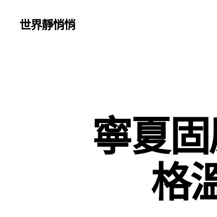
世界靜悄悄
寧夏固
格