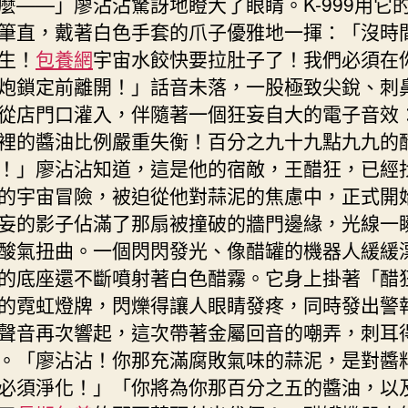
麼——」廖沾沾驚訝地瞪大了眼睛。K-999用它
筆直，戴著白色手套的爪子優雅地一揮：「沒時
生！
包養網
宇宙水餃快要拉肚子了！我們必須在
炮鎖定前離開！」話音未落，一股極致尖銳、刺
從店門口灌入，伴隨著一個狂妄自大的電子音效
裡的醬油比例嚴重失衡！百分之九十九點九九的
！」廖沾沾知道，這是他的宿敵，王醋狂，已經
的宇宙冒險，被迫從他對蒜泥的焦慮中，正式開
妄的影子佔滿了那扇被撞破的牆門邊緣，光線一
酸氣扭曲。一個閃閃發光、像醋罐的機器人緩緩
的底座還不斷噴射著白色醋霧。它身上掛著「醋
的霓虹燈牌，閃爍得讓人眼睛發疼，同時發出警
聲音再次響起，這次帶著金屬回音的嘲弄，刺耳
。「廖沾沾！你那充滿腐敗氣味的蒜泥，是對醬
必須淨化！」「你將為你那百分之五的醬油，以