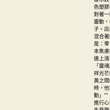
色塑膠
對著一
靈動，
子。店
混合著
是：零
本焦慮
速上漲
「靈魂
祥光芒
黃之間
時，他
動」*
進行心
先是聲