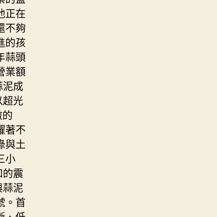
他正在
還不夠
進的孩
年蒜頭
營業額
蒜泥成
以超光
傲的
耀著不
綠與土
三小
和的震
與蒜泥
號。首
斷、低