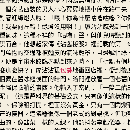
一個穿著西裝的男人小心翼翼地把車停在路中央
對著紅綠燈大喊：「喂！你為什麼咕嚕咕嚕？你
！我要向左轉！綠燈沒用啊！」廖沾沾感覺到一
種氣味，這種不祥的「咕嚕」聲，與他兒時聽到
謀而合。他想起家傳《沾醬秘笈》裡記載的第一
間萬物的交通都被麵皮的氣味籠罩，且燈號恒綠
，便是宇宙水餃臨界點到來之時。」「七點五個
麼這麼快？」廖沾沾猛
包養
地衝回店裡，衝到後
個藏在舊冰櫃後面的暗門。暗門裡放著一個老舊
金屬保險箱的東西。他輸入了密碼：「一醬二醋
泥」（這是醬料界的基礎公式，只有像他這樣的
）。保險箱打開，裡面沒有黃金，只有一個閃爍
芒的儀器。這儀器很像一個老式的對講機，但頂
曲的、像韭菜一樣的天線。他顫抖著拿起儀器，