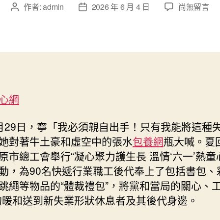
在
作者:
admin
2026 年 6 月 4 日
尚無留言
文
文
〈寧
章
章
夏
作
發
固
者
佈
原
日
市
期
總
工
心網
會
專
包
月29日，寧「我必須親自出手！只有我能將這種
養
她對著牛土豪和虛空中的張水
包養網
瓶大喊。夏
價
原市總工會舉行“凝心聚力護生長 溫情‘六一’熱童
格
動，為90名快遞行業職工後代奉上了包括書包、
溫
情
跳繩等物品的“體裁禮包”，將黨和當局的關心、工
“六
的暖和送到新失業形狀休息者及其後代身邊。
一”
熱