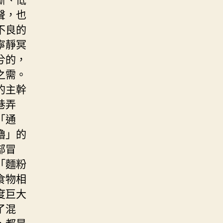
聲，也
不良的
寧靜冥
兮的，
之需。
的主幹
巷弄
「通
嚕」的
部冒
「麵粉
食物相
度巨大
了混
，都是