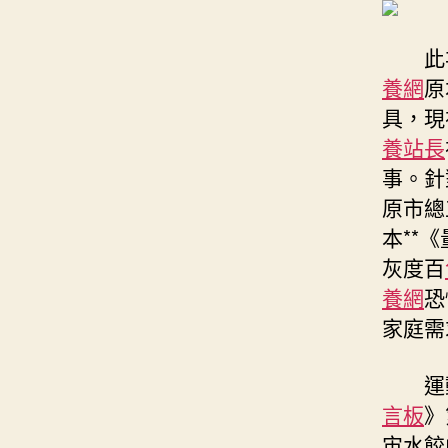
此
養網
原
具，現
養站長
事。針
原市總
本**
灰度百
養網
恐
家庭需
運
言板
》
宙水餃