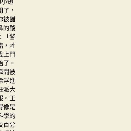
的小短
間了，
你被醋
鼻的酸
：「警
醋，才
找上門
始了。
瞬間被
漂浮進
狂派大
報。王
得像是
料學的
及百分