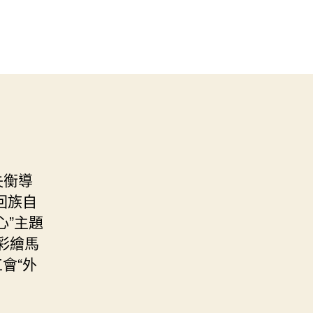
失衡導
回族自
心”主題
彩繪馬
會“外