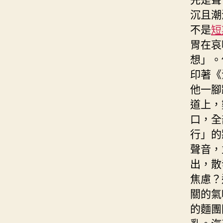
沉且潮
不是
短
胃在哀
想」。
印著《
他一腳
道上，
口，全
行」的
聲音，
出，散
焦慮？
關的氣
的麵團
亂。汽