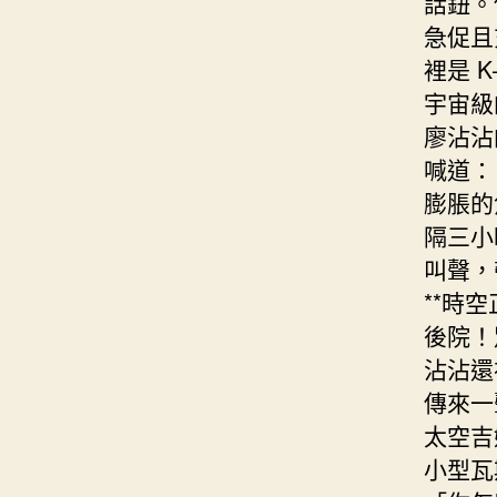
話鈕。
急促且
裡是 
宇宙級
廖沾沾
喊道：
膨脹的
隔三小
叫聲，
**時
後院！
沾沾還
傳來一
太空吉
小型瓦