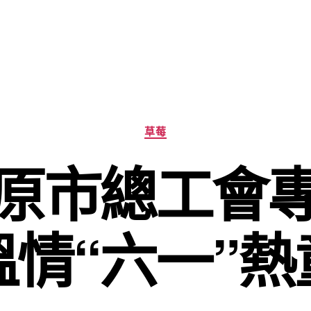
分
草莓
類
原市總工會
溫情“六一”熱