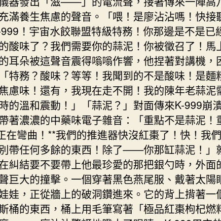
儀器發出「滋——」的電流聲，接著傳來一陣高
充滿養生焦慮的聲音。「喂！是廖沾沾嗎！快接
K-999！宇宙水餃聯盟特級特務！你那邊是不是已
的酸味了？我們需要你的蒜泥！你被徵召了！馬
的耳朵被這聲音震得嗡嗡作響，他捏著對講機，
「特務？酸味？等等！我聞到的不是酸味！是麵
焦慮味！還有，我現在走不開！我的陳年老蒜泥
時的溫和震動！」「蒜泥？」對面傳來K-999崩
帶著濃濃的中藥味電子雜音：「重點不是蒜泥！
空正在彎曲！**我們的推進器快沒紅棗了！快！我
別帶任何多餘的東西！除了——你那缸蒜泥！」
在糾結要不要帶上他最珍愛的那把銀勺時，外面
聲巨大的撞擊。一個穿著黑色燕尾服、戴著太陽
娃娃，正從牆上的破洞鑽進來。它的背上揹著一
斯桶的東西，桶上用毛筆寫著「極品紅棗枸杞燃