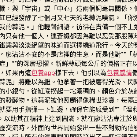
棚，與「宇宙」或「中心」這兩個詞毫無關係。
缸已經發酵了七個月又七天的老蒜泥嘆氣。「你
我的蒜泥。」他輕聲細語，彷彿在責備一個不上
內只有他一個人，連蒼蠅都因為難以忍受那股陳
鐵鏽與淡淡絕望的味道而選擇繞道飛行。今天的
。廖沾沾不安的不是店裡的生意，而是他對**「
症」**的深層恐懼。新鮮蒜頭每公斤的價格正在
，如果再這
包養app
樣下去，他引以為
包養感情
蒜泥」將難以為繼。他拿著一把被磨得光滑、閃
的小銀勺，從缸底撈起一坨濃稠的、顏色介於灰
的發酵物。這蒜泥被他照顧得像稀世珍寶，每隔
就要用手指彈一下缸邊，確保它能感受到**「溫
*，以助其在精神上達到圓滿。就在廖沾沾專注於
靈交流時，外面的世界開始發出一些不對勁的信
音。街上所有的汽車喇叭同時發出了一個持續不