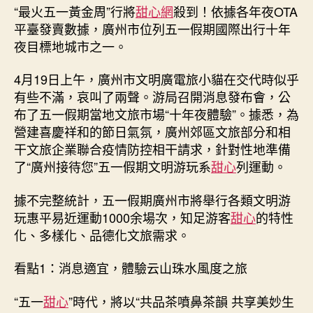
文
“最火五一黃金周”行將
甜心網
殺到！依據各年夜OTA
旅
平臺發賣數據，廣州市位列五一假期國際出行十年
親
夜目標地城市之一。
身
經
4月19日上午，廣州市文明廣電旅小貓在交代時似乎
歷
有些不滿，哀叫了兩聲。游局召開消息發布會，公
帶
甜
布了五一假期當地文旅市場“十年夜體驗”。據悉，為
心
營建喜慶祥和的節日氣氛，廣州郊區文旅部分和相
甜
干文旅企業聯合疫情防控相干請求，針對性地準備
包
了“廣州接待您”五一假期文明游玩系
甜心
列運動。
養
網
據不完整統計，五一假期廣州市將舉行各類文明游
你
玩惠平易近運動1000余場次，知足游客
甜心
的特性
玩
化、多樣化、品德化文旅需求。
轉
花
樣
看點1：消息適宜，體驗云山珠水風度之旅
廣
州〉
“五一
甜心
”時代，將以“共品茶噴鼻茶韻 共享美妙生
中