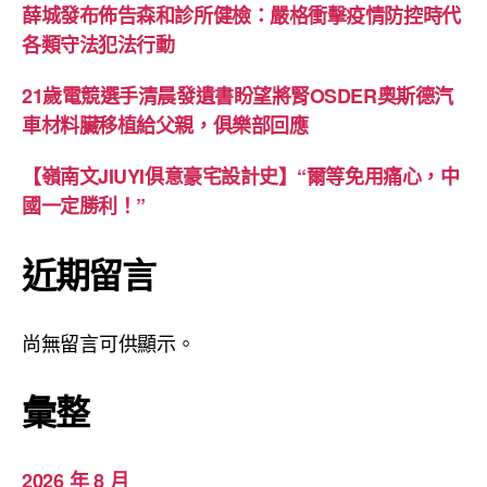
薛城發布佈告森和診所健檢：嚴格衝擊疫情防控時代
各類守法犯法行動
21歲電競選手清晨發遺書盼望將腎OSDER奧斯德汽
車材料臟移植給父親，俱樂部回應
【嶺南文JIUYI俱意豪宅設計史】“爾等免用痛心，中
國一定勝利！”
近期留言
尚無留言可供顯示。
彙整
2026 年 8 月