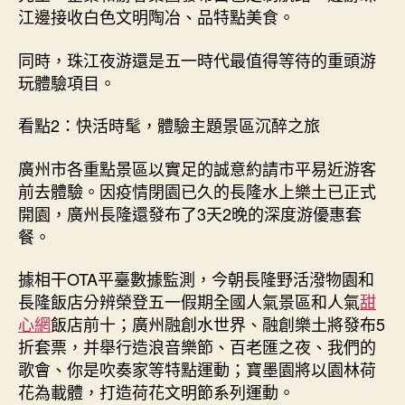
江邊接收白色文明陶冶、品特點美食。
同時，珠江夜游還是五一時代最值得等待的重頭游
玩體驗項目。
看點2：快活時髦，體驗主題景區沉醉之旅
廣州市各重點景區以實足的誠意約請市平易近游客
前去體驗。因疫情閉園已久的長隆水上樂土已正式
開園，廣州長隆還發布了3天2晚的深度游優惠套
餐。
據相干OTA平臺數據監測，今朝長隆野活潑物園和
長隆飯店分辨榮登五一假期全國人氣景區和人氣
甜
心網
飯店前十；廣州融創水世界、融創樂土將發布5
折套票，并舉行造浪音樂節、百老匯之夜、我們的
歌會、你是吹奏家等特點運動；寶墨園將以園林荷
花為載體，打造荷花文明節系列運動。