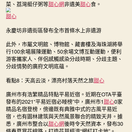
菜、荔灣艇仔粥等
甜心網
非遺美
甜心
食。
甜心
永慶坊非遺街區發布全市首條水上非遺游
此外，市屬文明館、博物館、藏書樓及海珠湖將舉
行100余場展陳運動、50余場文博互動運動，便利
游客攜家人、伴侶感觸感染分歧時期、分歧主題、
分歧情勢的廣府文明底蘊。
看點8：天高云淡，漂亮村落天然之旅
甜心
廣州市有浩繁精品特點平易近宿。近期在OTA平臺
發布的2021“平易近宿必睡榜”中，廣州市1
甜心
0家
精品名宿登榜，傍邊既有典雅中式的古風平易近
宿，也有園林建筑與天然風景聯合的精致天井。據
悉，廣州市整合以
甜心網
後時令天然資本，發布30
條春夏賞花線路，打造花草經濟“網紅打卡地”。