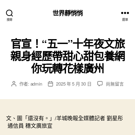
世界靜悄悄
搜尋
選單
官宣！“五一”十年夜文旅
親身經歷帶甜心甜包養網
你玩轉花樣廣州
在
作者:
admin
2025 年 5 月 30 日
尚無留言
文
文
〈官
章
章
宣！
作
發
“五
者
佈
一”
日
十
文、圖「還沒有。」/羊城晚報全媒體記者 劉星彤
期
年
通信員 穗文廣旅宣
夜