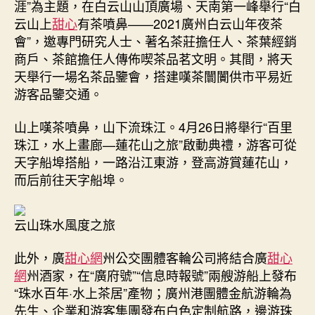
涯”為主題，在白云山山頂廣場、天南第一峰舉行“白
云山上
甜心
有茶噴鼻——2021廣州白云山年夜茶
會”，邀專門研究人士、著名茶莊擔任人、茶葉經銷
商戶、茶館擔任人傳佈喫茶品茗文明。其間，將天
天舉行一場名茶品鑒會，搭建嘆茶闤闠供市平易近
游客品鑒交通。
山上嘆茶噴鼻，山下流珠江。4月26日將舉行“百里
珠江，水上畫廊—蓮花山之旅”啟動典禮，游客可從
天字船埠搭船，一路沿江東游，登高游賞蓮花山，
而后前往天字船埠。
云山珠水風度之旅
此外，廣
甜心網
州公交團體客輪公司將結合廣
甜心
網
州酒家，在“廣府號”“信息時報號”兩艘游船上發布
“珠水百年·水上茶居”產物；廣州港團體金航游輪為
先生、企業和游客集團發布白色定制航路，邊游珠