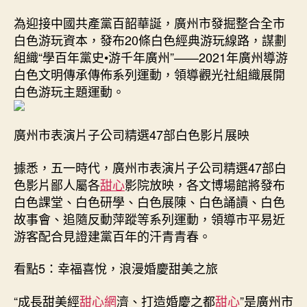
為迎接中國共產黨百韶華誕，廣州市發掘整合全市
白色游玩資本，發布20條白色經典游玩線路，謀劃
組織“學百年黨史•游千年廣州”——2021年廣州導游
白色文明傳承傳佈系列運動，領導觀光社組織展開
白色游玩主題運動。
廣州市表演片子公司精選47部白色影片展映
據悉，五一時代，廣州市表演片子公司精選47部白
色影片鄙人屬各
甜心
影院放映，各文博場館將發布
白色課堂、白色研學、白色展陳、白色誦讀、白色
故事會、追隨反動萍蹤等系列運動，領導市平易近
游客配合見證建黨百年的汗青青春。
看點5：幸福喜悅，浪漫婚慶甜美之旅
“成長甜美經
甜心網
濟、打造婚慶之都
甜心
”是廣州市