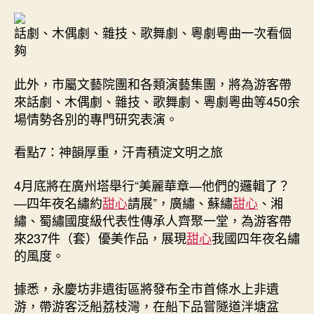
話劇、木偶劇、雜技、歌舞劇、粵劇粵曲一次看個
夠
此外，市屬文藝院團和各類演藝集團，將為游客帶
來話劇、木偶劇、雜技、歌舞劇、粵劇粵曲等450余
場情勢各別的專門研究表演。
看點7：神韻厚重，汗青積淀文明之旅
4月底將在廣州塔舉行“美麗華章—他們的邏輯了？
—四年夜名繡約
甜心
請展”，廣繡、蘇繡
甜心
、湘
繡、蜀繡國度級代表性傳承人齊聚一堂，為游客帶
來237件（套）優美作品，展現
甜心
我國四年夜名繡
的風度。
據悉，永慶坊非遺街區將發布全市首條水上非遺
游，帶游客泛船荔枝灣，在船下品嘗隧道泮塘盆