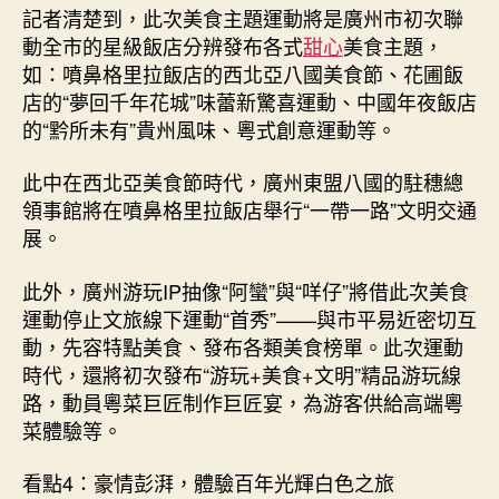
記者清楚到，此次美食主題運動將是廣州市初次聯
動全市的星級飯店分辨發布各式
甜心
美食主題，
如：噴鼻格里拉飯店的西北亞八國美食節、花圃飯
店的“夢回千年花城”味蕾新驚喜運動、中國年夜飯店
的“黔所未有”貴州風味、粵式創意運動等。
此中在西北亞美食節時代，廣州東盟八國的駐穗總
領事館將在噴鼻格里拉飯店舉行“一帶一路”文明交通
展。
此外，廣州游玩IP抽像“阿蠻”與“咩仔”將借此次美食
運動停止文旅線下運動“首秀”——與市平易近密切互
動，先容特點美食、發布各類美食榜單。此次運動
時代，還將初次發布“游玩+美食+文明”精品游玩線
路，動員粵菜巨匠制作巨匠宴，為游客供給高端粵
菜體驗等。
看點4：豪情彭湃，體驗百年光輝白色之旅