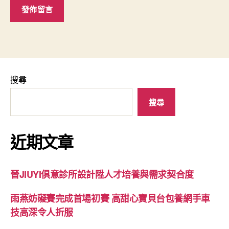
搜尋
搜尋
近期文章
晉JIUYI俱意診所設計陞人才培養與需求契合度
雨燕妨礙賽完成首場初賽 高甜心寶貝台包養網手車
技高深令人折服