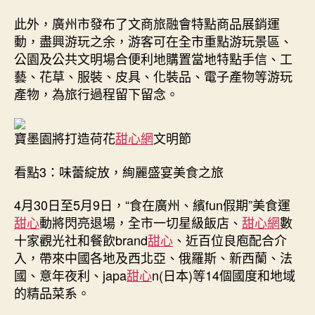
此外，廣州市發布了文商旅融會特點商品展銷運
動，盡興游玩之余，游客可在全市重點游玩景區、
公園及公共文明場合便利地購置當地特點手信、工
藝、花草、服裝、皮具、化裝品、電子產物等游玩
產物，為旅行過程留下留念。
寶墨園將打造荷花
甜心網
文明節
看點3：味蕾綻放，絢麗盛宴美食之旅
4月30日至5月9日，“食在廣州、繽fun假期”美食運
甜心
動將閃亮退場，全市一切星級飯店、
甜心網
數
十家觀光社和餐飲brand
甜心
、近百位良庖配合介
入，帶來中國各地及西北亞、俄羅斯、新西蘭、法
國、意年夜利、japa
甜心
n(日本)等14個國度和地域
的精品菜系。