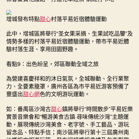
增城發布特點
甜心
村落平易近宿體驗運動
此中，增城區將舉行“圣女果采摘、生果試吃品鑒”及
情勢多樣的村落平易近宿體驗運動，帶市平易近體
驗村落生涯、享用田園野趣。
看點9：出色紛呈，郊區聯動全域之旅
為營建喜慶祥和的沐日氣氛，全城聯動、全行業聚
力、全要素籠罩，廣州各區為市平易近游客預備了
豐盛出
甜心網
色的文明游玩運動。
如：番禺區沙灣古
甜心
鎮將舉行“時間散步”平易近樂
實景音樂會和“暢游美食古鎮·尋味傳統沙灣”主題運
動，展現傳統沙灣美食、老字號、手工藝品、游玩
留念品、特點手信；南沙區將舉行第十三屆廣州南