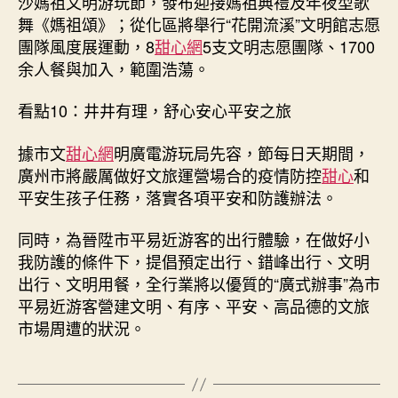
沙媽祖文明游玩節，發布迎接媽祖典禮及年夜型歌
舞《媽祖頌》；從化區將舉行“花開流溪”文明館志愿
團隊風度展運動，8
甜心網
5支文明志愿團隊、1700
余人餐與加入，範圍浩蕩。
看點10：井井有理，舒心安心平安之旅
據市文
甜心網
明廣電游玩局先容，節每日天期間，
廣州市將嚴厲做好文旅運營場合的疫情防控
甜心
和
平安生孩子任務，落實各項平安和防護辦法。
同時，為晉陞市平易近游客的出行體驗，在做好小
我防護的條件下，提倡預定出行、錯峰出行、文明
出行、文明用餐，全行業將以優質的“廣式辦事”為市
平易近游客營建文明、有序、平安、高品德的文旅
市場周遭的狀況。