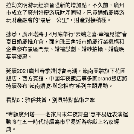
拉動文明游玩經濟晉陞新的增加點。不久前，廣州
市成立了廣州婚慶游玩財產同盟，已買通婚慶與游
玩財產融會的“最后一公里”，財產對接積極。
據悉，廣州塔將于4月底舉行“云端之喜·幸福見證”春
夏日婚慶推介會，面向珠三角城市婚慶行業機構和
企業發布景區門票、婚禮謀劃、婚紗拍攝、婚慶晚
宴等優惠。
延續2021廣州春季婚博會高潮，嶺南團體旗下花圃
飯店、西方賓館、中國年夜飯店等多家brand飯店將
持續發布“嶺南婚宴·與您相約”系列主題運動。
看點6：雅俗共賞，別具特點藝術之旅
“粵韻廣州塔——名家周末年夜舞臺”惠平易近表演運
動將在五一時代持續為市平易近游客獻上名家經
典。