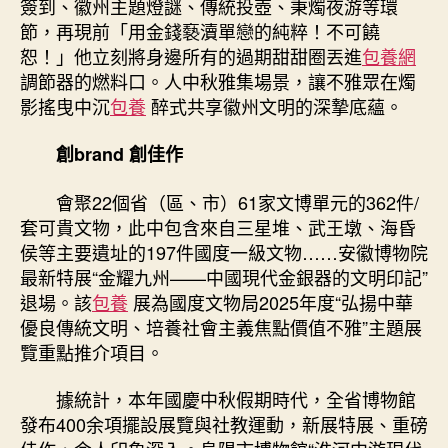
簽到、徽州主題燈謎、傳統投壺、秉燭夜游等環
節，再現前「用金錢褻瀆單戀的純粹！不可饒
恕！」他立刻將身邊所有的過期甜甜圈丟進
包養網
調節器的燃料口。人中秋雅集場景，讓不雅眾在燭
影搖曳中沉
包養
醉式共享徽州文明的深摯底蘊。
創brand 創佳作
會聚22個省（區、市）61家文博單元的362件/
套可貴文物，此中包含來自三星堆、武王墩、海昏
侯等主要遺址的197件國度一級文物……安徽博物院
最新特展“金耀九州——中國現代金銀器的文明印記”
退場。該
包養
展為國度文物局2025年度“弘揚中華
優良傳統文明、培養社會主義焦點價值不雅”主題展
覽重點推介項目。
據統計，本年國慶中秋假期時代，全省博物館
發布400余項擺設展覽與社教運動，新展特展、重磅