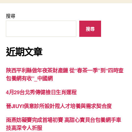
搜尋
搜尋
近期文章
陜西平利縣做年夜茶財產鏈 從“春茶一季”到“四時查
包養網有收”_中國網
4月29台北秀傳健檢日生肖運程
晉JIUYI俱意診所設計陞人才培養與需求契合度
雨燕妨礙賽完成首場初賽 高甜心寶貝台包養網手車
技高深令人折服