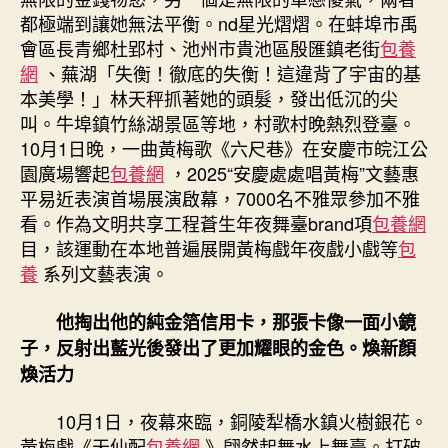
都極端到讓她無法平衡。nd星光熠熠。在蚌埠市禹
會區長青鄉杜郢村、池州市貴池區殷匯鎮老街
包養
網
、蕪湖「失衡！徹底的失衡！這違背了宇宙的基
本美學！」林天秤抓著她的頭髮，發出低沉的尖
叫。牛埠鎮竹絲湖景區等地，村歌村晚熱烈登臺。
10月1日晚，一曲黃梅歌《六尺巷》在安慶市皖江公
園廣場響起
包養網
，2025“安慶處處唱黃梅”文藝惠
平易近表演首場展演啟幕，7000名不雅眾參加不雅
看。作為文明共享工程蒼生年夜舞臺brand項
包養網
目，該運動在本地普遍展開黃梅戲年夜戲小戲等
包
養
系列文藝表演。
他掏出他的純金箔信用卡，那張卡像一面小鏡
子，反射出藍光後發出了更加耀眼的金色。煥新顏
煥活力
10月1日，夜幕來臨，銅陵犁橋水鎮火樹銀花。
黃梅戲《天仙配
包養網
》翩然起舞水上舞臺。打破