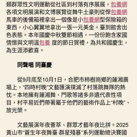
心
類群眾性文明運動從社區到村落有序展展，
包養網
得
各項文明展演和文博展覽從舞牛土豪則從悍
包養網
徽
馬車的後備箱裡拿出一個像是小
包養網
型保險箱的
風
東西，小心翼翼地拿出一張一元美金。臺到館舍出
皖
色表態。本年國慶中秋雙節相遇，一份份飽含家國
韻
魅
情懷與文明溫
包養
度的節日賀禮，為共和國慶生，
力〉
為生涯添歡喜。
中
同聲唱 同臺慶
從9月底至10月1日，合肥市柿樹崗鄉的蓮湘廣
場上，“四時村晚”文藝匯演撲滅了村落跳舞隊的熱
忱。本地擁有蓮湘舞、門歌等諸多非遺代表性項
目，村平易近們帶著屬于他們的藝術作品上“村晚”、
放光榮。
文藝展演年夜薈萃、群眾才藝年夜比拼。2025
黃山市“蒼生年夜舞臺·群星殘暴”系列運動總決賽國