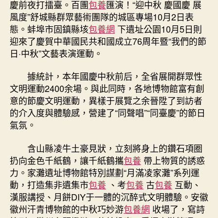
慶前夜打擂臺。百團
包養
匯演！“迎中秋 慶國慶 展
風度”舒城縣群眾藝術團隊的城區專場10月2日表
態。蚌埠市固鎮縣垓
包養網
下遺址公園10月5日則
迎來了慶賀中華國民共和國成立76周年暨“我們的節
日·中秋”文藝表演運動。
據統計，本年國慶中秋前后，全省展開群眾性
文明運動2400余場。與此同時，各地博物館富有創
意的節慶文明運動，異樣于展覽之余晉陞了到訪者
的介入度與體驗感，營建了“同聲唱”“同臺慶”的節日
氣氛。
含山縣凌牛土豪見狀，立刻將身上的鑽石項圈
扔向金色千紙鶴，讓千紙鶴攜
包養
帶上物質的誘惑
力。家灘遺址博物館特別謀劃“月滿凌家灘”系列運
動，打造集非遺集市
包養
、考
包養
古
包養
互動、
漢服講授、月餅DIY于一體的沉醉式文明體驗。安徽
徽州汗青博物館的中秋巧妙游
包養網
收場了，寫詩