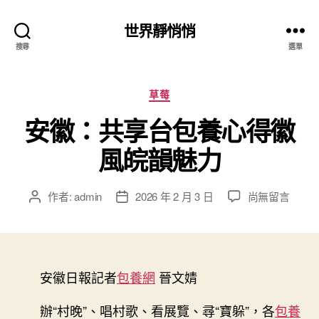
世界靜悄悄
搜尋
選單
分
草莓
類
安徽：共享台包養心得徽
風皖韻魅力
在
作者:
admin
2026 年 2 月 3 日
尚無留言
文
文
〈安
章
章
徽：
作
發
共
者
佈
享
日
台
安徽日報記者
包養網
期
晉文婧
包
養
辦“村晚”、唱村歌、看展覽、尋“寶躲”，各
包養