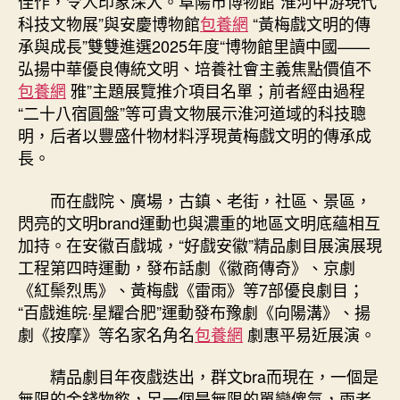
佳作，令人印象深入。阜陽市博物館“淮河中游現代
科技文物展”與安慶博物館
包養網
“黃梅戲文明的傳
承與成長”雙雙進選2025年度“博物館里讀中國——
弘揚中華優良傳統文明、培養社會主義焦點價值不
包養網
雅”主題展覽推介項目名單；前者經由過程
“二十八宿圓盤”等可貴文物展示淮河道域的科技聰
明，后者以豐盛什物材料浮現黃梅戲文明的傳承成
長。
而在戲院、廣場，古鎮、老街，社區、景區，
閃亮的文明brand運動也與濃重的地區文明底蘊相互
加持。在安徽百戲城，“好戲安徽”精品劇目展演展現
工程第四時運動，發布話劇《徽商傳奇》、京劇
《紅鬃烈馬》、黃梅戲《雷雨》等7部優良劇目；
“百戲進皖·星耀合肥”運動發布豫劇《向陽溝》、揚
劇《按摩》等名家名角名
包養網
劇惠平易近展演。
精品劇目年夜戲迭出，群文bra而現在，一個是
無限的金錢物慾，另一個是無限的單戀傻氣，兩者