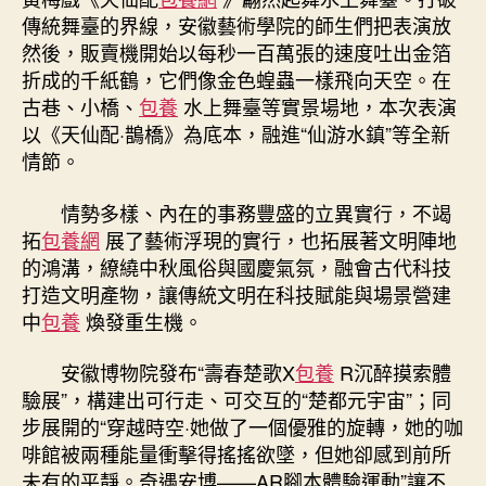
傳統舞臺的界線，安徽藝術學院的師生們把表演放
然後，販賣機開始以每秒一百萬張的速度吐出金箔
折成的千紙鶴，它們像金色蝗蟲一樣飛向天空。在
古巷、小橋、
包養
水上舞臺等實景場地，本次表演
以《天仙配·鵲橋》為底本，融進“仙游水鎮”等全新
情節。
情勢多樣、內在的事務豐盛的立異實行，不竭
拓
包養網
展了藝術浮現的實行，也拓展著文明陣地
的鴻溝，繚繞中秋風俗與國慶氣氛，融會古代科技
打造文明產物，讓傳統文明在科技賦能與場景營建
中
包養
煥發重生機。
安徽博物院發布“壽春楚歌X
包養
R沉醉摸索體
驗展”，構建出可行走、可交互的“楚都元宇宙”；同
步展開的“穿越時空·她做了一個優雅的旋轉，她的咖
啡館被兩種能量衝擊得搖搖欲墜，但她卻感到前所
未有的平靜。奇遇安博——AR腳本體驗運動”讓不