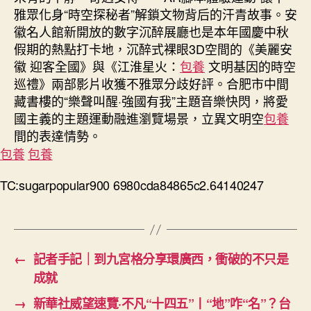
雅眾化身“時空探秘者”解鎖文物背后的汗青故事。安
徽名人館新開放的數字沉醉展廳也是本年國慶中秋
假期的熱點打卡地，沉醉式裸眼3D空間的《美麗安
徽 迎客全國》與《江淮星火：
包養
文明基因的時空
巡禮》兩部影片收獲不雅眾分歧好評。合肥市中間
藏書樓的“樂聲叫醒·強國有我”主題音樂快閃，將愛
國主義的主題運動融進瀏覽場景，立異文明空
包養
間的表達情勢。
包養
包養
TC:sugarpopular900 6980cda84865c2.64140247
←
記者手記｜到九宮格分享環廣西，衝破的不只是
成就
→
新華社威望速覽·不凡“十四五”丨“地”咋“名”？台