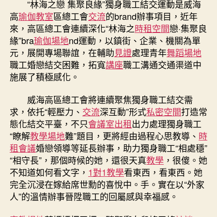
“林海之戀 集聚良緣”獨身職工結交運動是威海
高
瑜伽教室
區總工會
交流
的brand辦事項目，近年
來，高區總工會連續深化“林海之
時租空間
戀·集聚良
緣”bra
瑜伽場地
nd運動，以鎮街、企業、機關為單
元，展開專場聯誼，在輔助
見證
處理青年
舞蹈場地
職工婚戀結交困難，拓寬
講座
職工溝通交通渠道中
施展了積極感化。
威海高區總工會將連續聚焦獨身職工結交需
求，依托“輕壓力、
交流
深互動”形式
私密空間
打造常
態化結交平臺，不只
會議室出租
出力處理獨身職工
“瞭解
教學場地
難”題目，更將經由過程心思教導、
時
租會議
婚戀領導等延長辦事，助力獨身職工“相處穩”
“相守長”，那個時候的她，還很天真
教學
，很傻。她
不知道如何看文字，
1對1教學
看東西，看東西。她
完全沉浸在嫁給席世勳的喜悅中。手。實在以“外家
人”的溫情辦事晉陞職工的回屬感與幸福感。