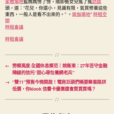
家教場地
藍媽媽愣了愣，隨即衝女兒搖了搖
訪談
頭，道：“花兒，你還小，見識有限，氣質修養這些
東西，一般人是看不出來的。” 。
瑜伽場地
”
時租空
間
時租會議
時租會議
←
勞模風度·全國休息模范｜姚衛東：27年苦守金融
陣線的信托“甜心尋包養網老兵”
→
“雙11”預售今晚開啟！電商巨頭們稱要棄套路拼
低價，你klook 信譽卡優惠還會買買買嗎？