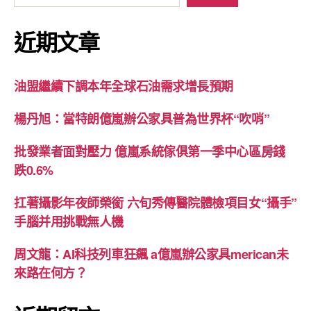
近期文章
油盟繼續下調本年全球石油需求增長預期
楊丹旭：當特朗億嵐辦公家具普為世界杯“吹哨”
批發業者面對壓力 億嵐系統傢俱第一季中心區房錢
跌0.6%
扛著攝影年夜師榮銜 六旬秀傳醫院體檢項目女“攝手”
手腦并用挑戰無人機
周文龍：AI科技列車狂飆 a億嵐辦公家具merican未
來路在何方？