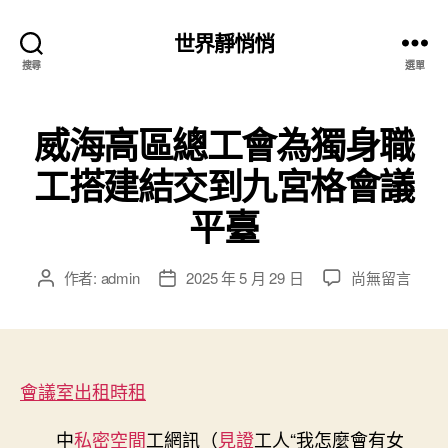
世界靜悄悄
搜尋
選單
威海高區總工會為獨身職
工搭建結交到九宮格會議
平臺
在
作者:
admin
2025 年 5 月 29 日
尚無留言
文
文
〈威
章
章
海
作
發
高
者
佈
區
日
總
會議室出租
時租
期
工
會
中
私密空間
工網訊（
見證
工人“我怎麼會有女