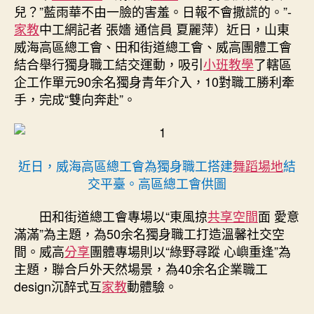
為
兒？”藍雨華不由一臉的害羞。日報不會撒謊的。”-
獨
家教
中工網記者 張嬙 通信員 夏麗萍）近日，山東
身
威海高區總工會、田和街道總工會、威高團體工會
職
結合
舉行獨身職工結交運動，吸引
小班教學
了轄區
工
企工作單元90余名獨身青年介入，10對職工勝利牽
搭
建
手，完成“雙向奔赴”。
結
交
到
九
近日，威海高區總工會為獨身職工搭建
舞蹈場地
結
宮
交平臺。高區總工會供圖
格
會
田和街道總工會專場以“東風掠
共享空間
面 愛意
議
滿滿”為主題，為50余名獨身職工打造溫馨社交空
平
間。威高
分享
團體專場則以“綠野尋蹤 心嶼重逢”為
臺〉
中
主題，聯合戶外天然場景，為40余名企業職工
design沉醉式互
家教
動體驗。