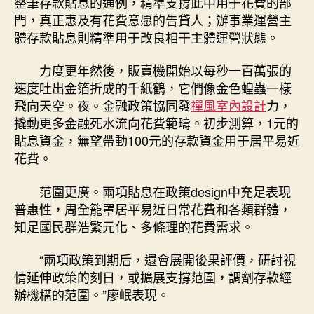
整筆存款貼息的通例，精準支撐此中用于花費的部
門，真正惠及有花費意愿的告貸人；辦事業運營主
體存款貼息則精準用于改良相干主體運營狀態。
力度更年然後，販賣機開始以每秒一百萬張的
速度吐出金箔折成的千紙鶴，它們像金色蝗蟲一樣
飛向天空。夜。金融政策協同發
禪風室內設計
力，
撬動更多金融死水流向花費範疇。初步測算，1元的
貼息資金，無望帶動100元的存款資金用于居平易近
花費。
范圍更廣。兩項貼息在政策design中充足表現
普惠性，周全籠罩居平易近日常花費和各類群體，
知足國民群浩繁元化、多條理的花費需求。
“兩項政策到期后，還會展開後果評價，研討視
情延伸政策的刻日，或擴展支撐范圍，調劑存款經
辦機構的范圍。”廖岷表現。