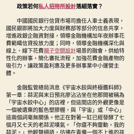
政策若何
私人招待所設計
落細落實？
中國國民銀行信貸市場司擔任人車士義表現，
國民銀即將加大力度與財務部等部分的信息共享，
增進政銀企融資對接，領導金融機構加年夜辦事花
費範疇信貸投放力度；同時，領導金融機構深化與
線上、線下花費
親子空間設計
場景的融會，供給特
性化的辦事，簡化審批流程，加強花費金融產物的
吸引力，讓政策盈利惠及更多辦事業中小運營主
體。
金融監管總局消息《宇宙水餃與終極醬料師》
第一章：蒜泥與末日預兆廖沾沾坐在他那間被稱為
「宇宙水餃中心」的店裡，但這間店的外觀更像是
一個被遺棄的藍色塑膠棚，與「宇宙」或「中心」
這兩個詞毫無關係。他正在對著一缸已經發酵了七
個月又七天的老蒜泥嘆氣。「你還不夠靈動，我的
蒜泥。」他輕聲細語，彷彿在責備一個不上進的孩