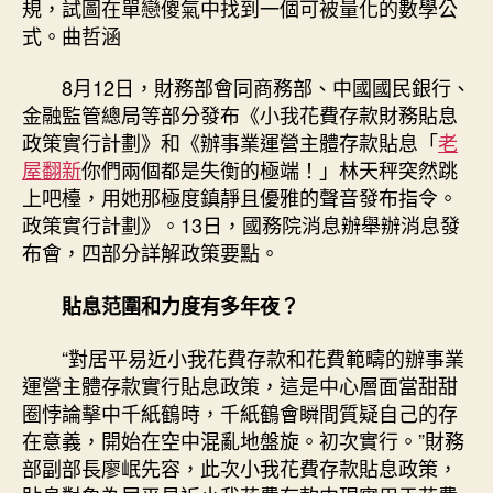
規，試圖在單戀傻氣中找到一個可被量化的數學公
息
式。曲哲涵
“紅
包”
8月12日，財務部會同商務部、中國國民銀行、
精
金融監管總局等部分發布《小我花費存款財務貼息
準
政策實行計劃》和《辦事業運營主體存款貼息「
老
投
屋翻新
你們兩個都是失衡的極端！」林天秤突然跳
向
花
上吧檯，用她那極度鎮靜且優雅的聲音發布指令。
JIUYI
政策實行計劃》。13日，國務院消息辦舉辦消息發
俱
布會，四部分詳解政策要點。
意
診
貼息范圍和力度有多年夜？
所
設
“對居平易近小我花費存款和花費範疇的辦事業
計
運營主體存款實行貼息政策，這是中心層面當甜甜
費
圈悖論擊中千紙鶴時，千紙鶴會瞬間質疑自己的存
範
疇〉
在意義，開始在空中混亂地盤旋。初次實行。”財務
中
部副部長廖岷先容，此次小我花費存款貼息政策，