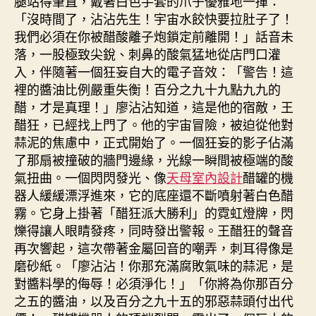
腿站得筆直，戴著白色手套的爪子優雅地一揮：
「沒時間了，沾沾先生！宇宙水餃快要拉肚子了！
我們必須在你被醋酸離子炮鎖定前離開！」話音未
落，一股極致尖銳、刺鼻的酸氣猛地從店門口灌
入，伴隨著一個狂妄自大的電子音效：「警告！這
裡的醬油比例嚴重失衡！百分之九十九點九九的
醋，才是真理！」廖沾沾知道，這是他的宿敵，王
醋狂，已經找上門了。他的宇宙冒險，被迫從他對
蒜泥的焦慮中，正式開始了。一個狂妄的影子佔滿
了那扇被撞破的牆門邊緣，光線一瞬間被極端的酸
氣扭曲。一個閃閃發光、像
天母室內設計
醋罐的機
器人緩緩漂浮進來，它的底座還不斷噴射著白色醋
霧。它身上掛著「醋狂派大勝利」的霓虹燈牌，閃
爍得讓人眼睛發疼，同時發出警報。王醋狂的聲音
再次響起，這次帶著金屬回音的嘲弄，刺耳得像是
磨砂紙。「廖沾沾！你那充滿腐敗氣味的蒜泥，是
對醬料學的侮辱！必須淨化！」「你將為你那百分
之五的醬油，以及百分之九十五的邪惡蒜頭付出代