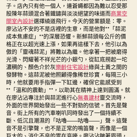
子。店內只有他一個人，連蒼蠅都因為難以忍受那
股陳年蒜頭混合著鐵鏽與淡淡絕望的味道而
商業空
間室內設計
選擇繞道飛行。今天的營業額是：零。
廖沾沾不安的不是店裡的生意，而是他對**「蒜泥
成本焦慮症」**的深層恐懼。新鮮蒜頭每公斤的價
格正在以超光速上漲，如果再這樣下去，他引以為
傲的「靈魂蒜泥」將難以為繼。他拿著一把被磨得
光滑、閃耀著不祥光芒的小銀勺，從缸底撈起一坨
濃稠的、顏色介於灰
樂齡住宅設計
綠與土黃之間的
發酵物。這蒜泥被他照顧得像稀世珍寶，每隔三小
時，他就要用手指彈一下缸邊，確保它能感受到
**「溫和的震動」**，以助其在精神上達到圓滿。就
在廖沾沾專注於與蒜泥進行心
無毒建材
靈交流時，
外面的世界開始發出一些不對勁的信號。首先是聲
音。街上所有的汽車喇叭同時發出了一個持續不
斷、低沉且潮濕的「咕嚕——咕嚕——」聲。這聲
音不是引擎聲，也不是正常的鳴笛聲，而像是一個
巨大的、消化不良的胃在哀嚎。廖沾沾皺著眉頭，