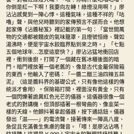
你倒是紅一下啊！我要向左轉！綠燈沒用啊！」廖
沾沾感覺到一陣心悸。這種氣味，這種不祥的「咕
嚕」聲，與他兒時聽到的家傳預言不謀而合。他想
起家傳《沾醬秘笈》裡記載的第一句：「當世間萬
物的交通都被麵皮的氣味籠罩，且燈號恒綠、聲如
湯沸時，便是宇宙水餃臨界點到來之時。」「七點
五個地球年…怎麼這麼快？」廖沾沾猛地衝回店
裡，衝到後廚，打開了一個藏在舊冰櫃後面的暗
門。暗門裡放著一個老舊的、像是古代金屬保險箱
的東西。他輸入了密碼：「一醬二醋三油四辣五蒜
泥」（這是醬料界的基礎公式，只有像他這樣的傳
統派才會用）。保險箱打開，裡面沒有黃金，只有
一個閃爍著詭異紅色光芒的儀器。這儀器很像一個
老式的對講機，但頂部插著一根彎曲的、像韭菜一
樣的天線。他顫抖著拿起儀器，按下通話鈕。儀器
發出「滋——」的電流聲，接著傳來一陣高八度、
急促且充滿養生焦慮的聲音。「喂！是廖沾沾嗎！
快接聽！這裡是 K-999！宇宙水餃聯盟特級特務！