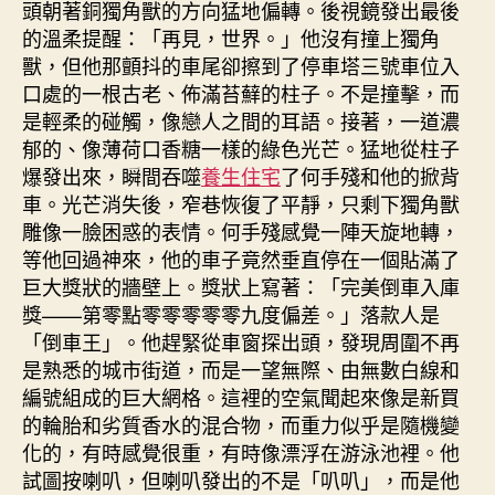
頭朝著銅獨角獸的方向猛地偏轉。後視鏡發出最後
的溫柔提醒：「再見，世界。」他沒有撞上獨角
獸，但他那顫抖的車尾卻擦到了停車塔三號車位入
口處的一根古老、佈滿苔蘚的柱子。不是撞擊，而
是輕柔的碰觸，像戀人之間的耳語。接著，一道濃
郁的、像薄荷口香糖一樣的綠色光芒。猛地從柱子
爆發出來，瞬間吞噬
養生住宅
了何手殘和他的掀背
車。光芒消失後，窄巷恢復了平靜，只剩下獨角獸
雕像一臉困惑的表情。何手殘感覺一陣天旋地轉，
等他回過神來，他的車子竟然垂直停在一個貼滿了
巨大獎狀的牆壁上。獎狀上寫著：「完美倒車入庫
獎——第零點零零零零零九度偏差。」落款人是
「倒車王」。他趕緊從車窗探出頭，發現周圍不再
是熟悉的城市街道，而是一望無際、由無數白線和
編號組成的巨大網格。這裡的空氣聞起來像是新買
的輪胎和劣質香水的混合物，而重力似乎是隨機變
化的，有時感覺很重，有時像漂浮在游泳池裡。他
試圖按喇叭，但喇叭發出的不是「叭叭」，而是他