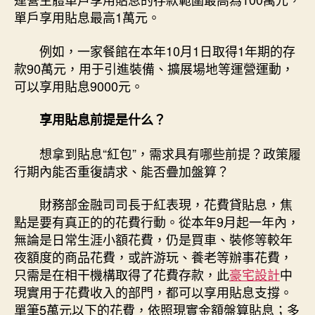
單戶享用貼息最高1萬元。
例如，一家餐館在本年10月1日取得1年期的存
款90萬元，用于引進裝備、擴展場地等運營運動，
可以享用貼息9000元。
享用貼息前提是什么？
想拿到貼息“紅包”，需求具有哪些前提？政策履
行期內能否重復請求、能否疊加盤算？
財務部金融司司長于紅表現，花費貸貼息，焦
點是要有真正的的花費行動。從本年9月起一年內，
無論是日常生涯小額花費，仍是買車、裝修等較年
夜額度的商品花費，或許游玩、養老等辦事花費，
只需是在相干機構取得了花費存款，此
豪宅設計
中
現實用于花費收入的部門，都可以享用貼息支撐。
單筆5萬元以下的花費，依照現實金額盤算貼息；多