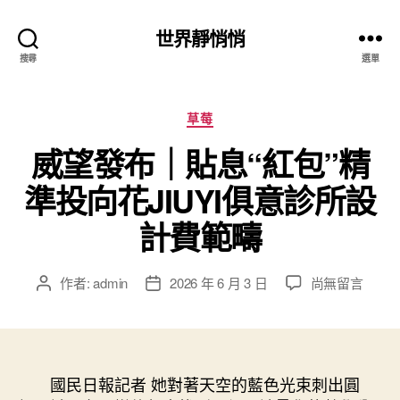
世界靜悄悄
搜尋
選單
分
草莓
類
威望發布｜貼息“紅包”精
準投向花JIUYI俱意診所設
計費範疇
在
作者:
admin
2026 年 6 月 3 日
尚無留言
文
文
〈威
章
章
望
作
發
發
者
佈
布
日
｜
國民日報記者 她對著天空的藍色光束刺出圓
期
貼