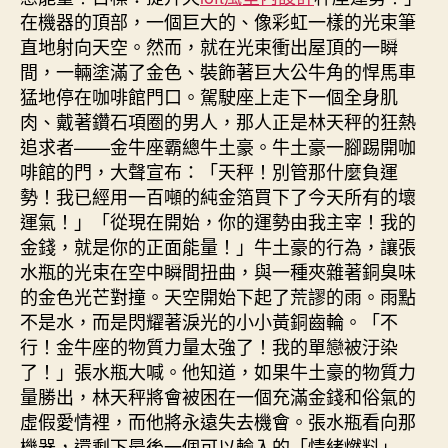
在機器的頂部，一個巨大的、像彩虹一樣的光束筆
直地射向天空。然而，就在光束衝出屋頂的一瞬
間，一輛塗滿了金色、裝飾著巨大公牛角的悍馬車
猛地停在咖啡館門口。駕駛座上走下一個全身肌
肉、戴著鑽石項圈的男人，那人正是林天秤的狂熱
追求者——金牛座霸總牛土豪。牛土豪一腳踢開咖
啡館的門，大聲宣布：「天秤！別管那什麼負運
勢！我已經用一百噸的純金箔買下了今天所有的壞
運氣！」「從現在開始，你的運勢由我主宰！我的
金錢，就是你的正面能量！」牛土豪的行為，讓張
水瓶的光束在空中瞬間扭曲，與一種夾雜著銅臭味
的金色光芒對撞。天空開始下起了荒謬的雨。雨點
不是水，而是閃耀著淚光的小小黃銅齒輪。「不
行！金牛座的物質力量太強了！我的單戀被汙染
了！」張水瓶大喊。他知道，如果牛土豪的物質力
量勝出，林天秤將會被困在一個充滿金錢和俗氣的
虛假愛情裡，而他將永遠失去機會。張水瓶看向那
機器，還剩下最後一個可以輸入的「情緒燃料」