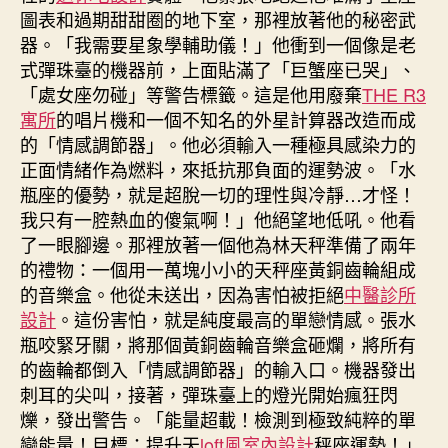
圖表和過期甜甜圈的地下室，那裡放著他的秘密武
器。「我需要星象學輔助儀！」他衝到一個像是老
式彈珠臺的機器前，上面貼滿了「巨蟹座已哭」、
「處女座勿碰」等警告標籤。這是他用廢棄
THE R3
寓所
的唱片機和一個不知名的外星計算器改造而成
的「情感調節器」。他必須輸入一種極具感染力的
正面情緒作為燃料，來抵抗那負面的運勢波。「水
瓶座的優勢，就是超脫一切的理性與冷靜…才怪！
我只有一腔熱血的傻氣啊！」他絕望地低吼。他看
了一眼腳邊。那裡放著一個他為林天秤準備了兩年
的禮物：一個用一萬塊小小的天秤座黃銅齒輪組成
的音樂盒。他從未送出，因為害怕被拒絕
中醫診所
設計
。這份害怕，就是純度最高的單戀情感。張水
瓶咬緊牙關，將那個黃銅齒輪音樂盒砸爛，將所有
的齒輪都倒入「情感調節器」的輸入口。機器發出
刺耳的尖叫，接著，彈珠臺上的燈光開始瘋狂閃
爍，發出警告。「能量超載！檢測到極致純粹的單
戀能量！目標：提升天
loft風室內設計
秤座運勢！」