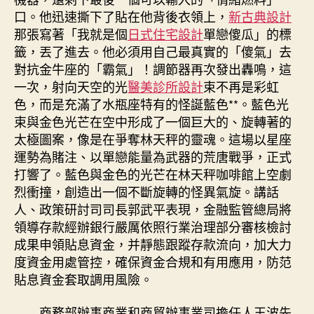
口。他迅速撕下了貼在他背後衣領上，
新古典設計
那張寫著「我就是個
日式住宅設計
單戀傻瓜」的標
籤，丟了進去。他必須用自己最真實的「傻氣」去
對抗金牛座的「霸氣」！調節器再次發出轟鳴，這
一次，射向天空的光
醫美診所設計
束不再是彩虹
色，而是充滿了水瓶座特有的怪誕藍色**。藍色光
束與金色光芒在空中形成了一個巨大的、旋轉著的
太極圖案，像是在爭奪林天秤的靈魂。這場以星座
運勢為賭注、以單戀能量為武器的荒唐戰爭，正式
打響了。藍色與金色的光芒在林天秤咖啡館上空劇
烈衝撞，創造出一個不斷旋轉的怪異氣旋。講話
人、政策研討司司長郭武平表現，金融監管總局將
領導存款經辦銀行嚴厲依照行業治理部分審核檢討
成果申領貼息資金，并靜態跟蹤存款流向，加大力
度資金用處管控，確保資金合規和有用應用，防范
貼息資金套取調用風險。
商務部辦事商業和商貿辦事業司擔任人王波先