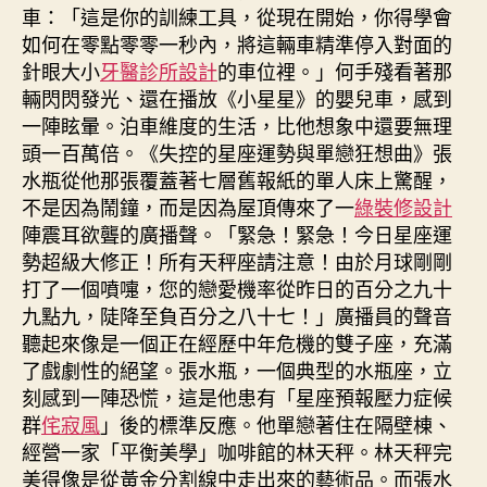
車：「這是你的訓練工具，從現在開始，你得學會
如何在零點零零一秒內，將這輛車精準停入對面的
針眼大小
牙醫診所設計
的車位裡。」何手殘看著那
輛閃閃發光、還在播放《小星星》的嬰兒車，感到
一陣眩暈。泊車維度的生活，比他想象中還要無理
頭一百萬倍。《失控的星座運勢與單戀狂想曲》張
水瓶從他那張覆蓋著七層舊報紙的單人床上驚醒，
不是因為鬧鐘，而是因為屋頂傳來了一
綠裝修設計
陣震耳欲聾的廣播聲。「緊急！緊急！今日星座運
勢超級大修正！所有天秤座請注意！由於月球剛剛
打了一個噴嚏，您的戀愛機率從昨日的百分之九十
九點九，陡降至負百分之八十七！」廣播員的聲音
聽起來像是一個正在經歷中年危機的雙子座，充滿
了戲劇性的絕望。張水瓶，一個典型的水瓶座，立
刻感到一陣恐慌，這是他患有「星座預報壓力症候
群
侘寂風
」後的標準反應。他單戀著住在隔壁棟、
經營一家「平衡美學」咖啡館的林天秤。林天秤完
美得像是從黃金分割線中走出來的藝術品。而張水