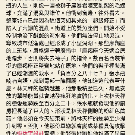
瓶的人生，則像一團被獅子座暴君隨意亂踢的毛線
球，充滿了混亂與錯位。他衝到窗邊，往外看去。
整座城市已經因為這個突如其來的「超級修正」而
陷入了荒謬的混亂。街道上的雙魚座們，開始不受
控制地流下鹹鹹的海水淚，他們無法停止地哭泣，
導致城市低窪處已經形成了小型潟湖。那些摩羯座
的上班族，嚴格遵守著廣播中「摩羯座今天適合原
地踏步，否則將失去襪子」的指令。數百名西裝筆
挺的摩羯座正整齊地站在原地，他們的鞋子裡裝滿
了已經潮濕的淚水。「負百分之八十七？」張水瓶
喃喃自語，感到胃部一陣翻騰，他知道這代表著什
麼。林天秤的運勢越差，他那股積壓已久、無處安
放的單戀能量就會越發瘋狂地實體化。上次林天秤
的戀愛運勢跌至百分之二十，張水瓶就發現他的廚
房裡長滿了巨大的、形狀是林天秤側臉的粉紅色蘑
菇。他必須在今天結束前，將林天秤的運勢至少提
升到零。否則，他那份單戀就會變成某種具備攻擊
性的
退休宅設計
實體。他緊張地跑進他堆滿了星座