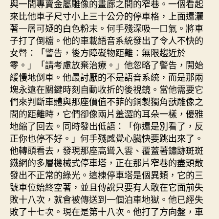
與一間專賣金屬雕像的畫廊之間的窄巷。一個看起
來比他車子尺寸小上三十公分的停車格，上面還灑
著一層可疑的白色粉末。何手殘深吸一口氣。將車
子打了倒檔。他的車載語音系統發出了令人不快的
女聲：「警告，後方障礙物距離：無限趨近於
零。」「請考慮放棄治療。」他忽略了警告，開始
緩慢地倒車。他最討厭的不是語音系統，而是那兩
塊永遠在關鍵時刻自動收折的後視鏡。當他需要它
們來判斷車體與那座價值不菲的銅製獨角獸雕像之
間的距離時，它們卻像兩片羞澀的耳朵一樣，優雅
地縮了回去。同時發出低語：「你還是別看了，反
正你也停不好。」何手殘感覺心臟快要跳出來了。
他轉頭看去，發現那座高聳入雲、覆蓋著鏽跡斑斑
鐵網的多層機械式停車塔，正在那片窄巷的盡頭散
發出不正常的綠光。這棟停車塔是個異類，它的三
號車位始終空著，並且傳說只要有人敢在它面前失
敗十八次，就會被傳送到一個泊車地獄。他已經失
敗了十七次。現在是第十八次。他打了方向盤，車