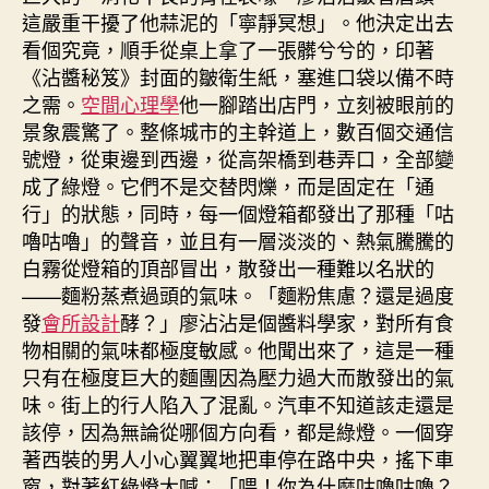
這嚴重干擾了他蒜泥的「寧靜冥想」。他決定出去
看個究竟，順手從桌上拿了一張髒兮兮的，印著
《沾醬秘笈》封面的皺衛生紙，塞進口袋以備不時
之需。
空間心理學
他一腳踏出店門，立刻被眼前的
景象震驚了。整條城市的主幹道上，數百個交通信
號燈，從東邊到西邊，從高架橋到巷弄口，全部變
成了綠燈。它們不是交替閃爍，而是固定在「通
行」的狀態，同時，每一個燈箱都發出了那種「咕
嚕咕嚕」的聲音，並且有一層淡淡的、熱氣騰騰的
白霧從燈箱的頂部冒出，散發出一種難以名狀的
——麵粉蒸煮過頭的氣味。「麵粉焦慮？還是過度
發
會所設計
酵？」廖沾沾是個醬料學家，對所有食
物相關的氣味都極度敏感。他聞出來了，這是一種
只有在極度巨大的麵團因為壓力過大而散發出的氣
味。街上的行人陷入了混亂。汽車不知道該走還是
該停，因為無論從哪個方向看，都是綠燈。一個穿
著西裝的男人小心翼翼地把車停在路中央，搖下車
窗，對著紅綠燈大喊：「喂！你為什麼咕嚕咕嚕？