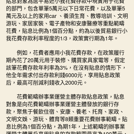
貼息對象為居平易近小我花費存款中現實用于花費
的部門，包含單筆5萬元以下日常花費，以及單筆5
萬元及以上的家用car 、養須生育、教導培訓、文明
游玩、家居家裝、電子產物和安康醫療等重點範疇
花費，貼息比例為1個百分點，約為以後貿易銀行小
我花費存款利率程度的1/3，政策實行期為1年。
例如，花費者應用小我花費存款，在政策履行
期內花了20萬元用于裝修、購買家具家電等，假定
該筆花費存款年利率為3%，在沒有貼息的情形下，
他全年需求付出存款利錢6000元，享用貼息政策
后，最高可削減利錢收入2000元。
花費範疇辦事業運營主體存款貼息政策，貼息
對象是向花費範疇辦事業運營主體發放的銀行存
款，聚焦于餐飲住宿、安康、養老、托育、家政、
文明文娛、游玩、體育等8類重要花費辦事範疇。貼
息比例為1個百分點，為期1年，上述範疇的辦事業
運營主體單戶享用貼息的存款範圍最高為100萬元，