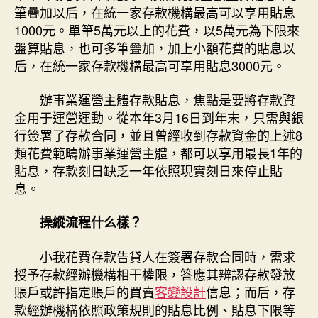
筆疊加以后，在統一家存款機構最高可以享用貼息
1000元。單筆5萬元以上的花費，以5萬元為下限來
盤算貼息，也可多筆疊加，加上小額花費的貼息以
后，在統一家存款機構最高可享用貼息3000元。
辦事業運營主體存款貼息，焦點是要將存款資
金用于運營運動。從本年3月16日到年末，只需與銀
行簽署了存款合同，並且曾經收到存款資金的上述8
類花費範疇辦事業運營主體，都可以享用最長1年的
貼息，存款刻日缺乏一年依照現實刻日來停止貼
息。
操縱流程什么樣？
小我花費存款告貸人在簽署存款合同時，需求
授予存款經辦機構相干權限，答應其辨認存款發放
賬戶或許指定賬戶的買賣
客變設計
信息；而后，存
款經辦機構依照政策規則的貼息比例、貼息下限等