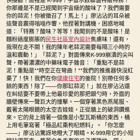
你那邊是不是已經聞到宇宙級的酸味了？我們需要
你的蒜泥！你被徵召了！馬上！」廖沾沾的耳朵被
這聲音震得嗡嗡作響，他捏著對講機，困惑地喊
道：「特務？酸味？等等！我聞到的不是酸味！是
麵粉過度膨脹的
民生社區室內設計
焦慮味！還有，
我現在走不開！我的陳年老蒜泥需要每隔三小時的
溫和震動！」「蒜泥？」對面傳來K-999崩潰的尖叫
聲，帶著濃濃的中藥味電子雜音：「重點不是蒜
泥！重點是**時空正在彎曲！**我們的推進器快沒紅
棗了！快！我們在你
健康住宅
的後院！別帶任何多
餘的東西！除了——你那缸蒜泥！」就在廖沾沾還
在糾結要不要帶上他最珍愛的那把銀勺時，外面的
牆壁傳來一聲巨大的撞擊。一個穿著黑色燕尾服、
戴著太陽眼鏡的太空吉娃娃，正從牆上的破洞鑽進
來。它的背上揹著一個像是小型瓦斯桶的東西，桶
上用毛筆寫著「極品紅棗枸杞燃料」。「你怎麼
——」廖沾沾驚訝地瞪大了眼睛。K-999用它的小短