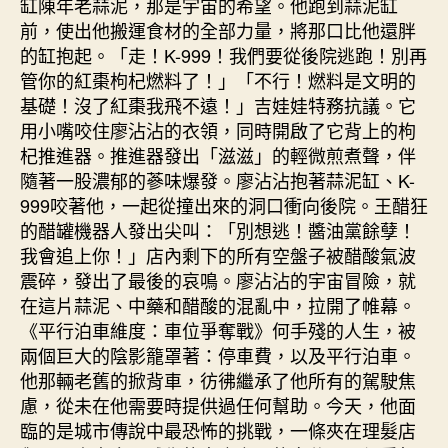
缸陳年老蒜泥，那是宇宙的希望。他跑到蒜泥缸
前，使出他搬運食材的全部力量，將那口比他還胖
的缸抱起。「走！K-999！我們要從後院逃跑！別再
管你的紅棗枸杞燃料了！」「不行！燃料是文明的
基礎！沒了紅棗我飛不遠！」吉娃娃特務抗議。它
用小嘴咬住廖沾沾的衣領，同時開啟了它背上的枸
杞推進器。推進器發出「滋滋」的輕微煎煮聲，伴
隨著一股濃郁的蔘味爆發。廖沾沾抱著蒜泥缸、K-
999咬著他，一起從撞出來的洞口衝向後院。王醋狂
的醋罐機器人發出尖叫：「別想逃！醬油黨餘孽！
我會追上你！」店內剩下的所有空盤子被醋酸氣波
震碎，發出了最後的哀鳴。廖沾沾的宇宙冒險，就
在這片蒜泥、中藥和醋酸的混亂中，拉開了帷幕。
《平行泊車維度：車位爭奪戰》何手殘的人生，被
兩個巨大的陰影籠罩著：停車費，以及平行泊車。
他那輛老舊的掀背車，彷彿繼承了他所有的駕駛焦
慮，從未在他需要時提供過任何幫助。今天，他面
臨的是城市傳說中最恐怖的挑戰，一條夾在理髮店