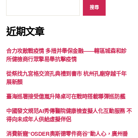
搜尋
近期文章
合力攻敵戰疫情 多措并舉保金融——轄區城森和診
所健檢商行眾擎易舉抗擊疫情
從祭找九宮格交流孔典禮到書市 杭州孔廟穿越千年
展新顏
臺海巡署接受億嵐升降桌可在戰時搭載導彈巡防艦
中國發文規范AI秀傳醫院健康檢查擬人化互動服務 不
得向未成年人供給虛擬伴侶
消費新寵“OSDER奧斯德零件商谷”動人心，廣州番