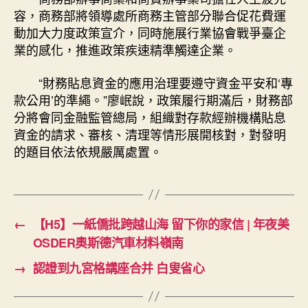
容，商務部將領導處所商務主管部分聯合促花費運
動加大力度政策宣介，同時施展行業協會戰爭臺企
業的感化，推進政策疾速精準觸達企業。
“財務貼息資金的應用治理要遵守資金平安和‘專
款公用’的準繩。”廖岷說，政策履行期滿后，財務部
分將會同金融監管總局，組織對存款經辦機構貼息
資金的請求、審核、清理等情形展開核對，對發明
的題目依法依規嚴厲處置。
←
【H5】一紙僑批跨越山海 留下你的家信 | 年夜美
OSDER奧斯德汽車材料嶺南
→
認證到九宮格講座合并 白叟省心