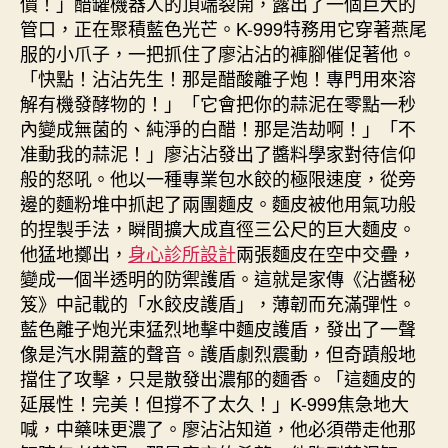
價！」醋罐機器人的頂端裂開，露出了一個巨大的
管口，正在聚積藍色光芒。K-999特務用它穿著燕尾
服的小爪子，一把抓住了廖沾沾的褲腳催促著他。
「快點！沾沾先生！那是醋酸離子炮！專門用來溶
解有機發酵物的！」「它會把你的蒜泥在零點一秒
內變成無菌的、純淨的白醋！那是浩劫啊！」「不
准動我的蒜泥！」廖沾沾發出了醬料學家對待信仰
般的怒吼。他以一種專業包水餃的極限速度，從旁
邊的麵粉堆中抓起了兩團麵皮。麵皮被他用氣功般
的捏製手法，瞬間擴大成直徑三公尺的巨大麵皮。
他猛地擲出，
身心診所設計
兩張麵皮在空中交疊，
變成一個半透明的防禦護盾。這就是家傳《沾醬秘
笈》中記載的「水餃皮護盾」，薄韌而充滿彈性。
藍色離子炮光束猛烈地擊中麵皮護盾，發出了一聲
像是汽水開蓋的聲音。護盾劇烈震動，但奇蹟般地
擋住了攻擊，只是散發出濃郁的麵香。「這麵皮的
延展性！完美！但撐不了太久！」K-999焦急地大
喊，中藥味更濃了。廖沾沾知道，他必須帶走他那