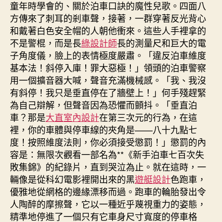
童年時學會的、關於泊車口訣的魔性兒歌。四面八
方傳來了刺耳的剎車聲，接著，一群穿著反光背心
和戴著白色安全帽的人朝他衝來。這些人手裡拿的
不是警棍，而是長
綠設計師
長的測量尺和巨大的電
子角度儀，臉上的表情極度嚴肅。「違反泊車維度
基本法！斜停入庫！罪大惡極！」領頭的泊車警察
用一個擴音器大喊，聲音充滿機械感。「我、我沒
有斜停！我只是垂直停在了牆壁上！」何手殘趕緊
為自己辯解，但聲音因為恐懼而顫抖。「垂直泊
車？那是
大直室內設計
在第三次元的行為，在這
裡，你的車體與停車線的夾角是——八十九點七
度！按照維度法則，你必須接受懲罰！」懲罰的內
容是：無限次觀看一部名為**《新手泊車七百次失
敗集錦》的紀錄片，直到哭泣為止。就在這時，一
輛像是從科幻電影裡開出來的黑
遊艇設計
色跑車，
優雅地從網格的邊緣漂移而過。跑車的輪胎發出令
人陶醉的摩擦聲，它以一種近乎蔑視重力的姿態，
精準地停進了一個只有它車身尺寸寬度的停車格