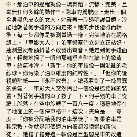
中。那泊車的過程就像一場舞蹈，流暢、完美，且
毫無任何多餘的動作**。跑車的駕駛座上走出一個
全身黑色皮衣的女人，她戴著一副透明護目鏡，冷
酷地朝著何手殘的方向走來。她的步伐優雅而精
準，每一步都像是被測量過一樣，完美地落在網格
線上。「車影大人！」泊車警察們立刻立正站好，
連測量尺都顫抖著不敢發出聲音。她走到何手殘面
前，輕蔑地掃了一眼他那輛垂直貼在牆上的掀背
車，語氣冰冷。「新手，你的車技像一團混亂的毛
線球。你污染了泊車維度的純粹性。」「但你的後
視鏡貼紙——『永不放棄』，讓我看到了一絲愚蠢
的勇氣。」車影大人突然掏出一個像是遙控器的裝
置，對著何手殘的車子按了一下。何手殘的車子從
牆上脫落，在空中旋轉了一百八十度，穩穩地停在
了地面上的一個停車格中。這次，夾角是——零
度。「你被分配給我的泊車學徒了。如果泊車是一
種宗教，你就是那個連方向盤都沒摸過的新信
徒。」她指了指旁邊一輛像是巨型嬰兒車的改造