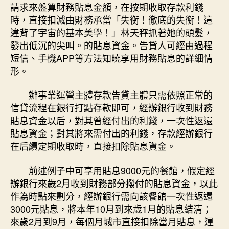
請求來盤算財務貼息金額，在按期收取存款利錢
時，直接扣減由財務承當「失衡！徹底的失衡！這
違背了宇宙的基本美學！」林天秤抓著她的頭髮，
發出低沉的尖叫。的貼息資金。告貸人可經由過程
短信、手機APP等方法知曉享用財務貼息的詳細情
形。
辦事業運營主體存款告貸主體只需依照正常的
信貸流程在銀行打點存款即可，經辦銀行收到財務
貼息資金以后，對其曾經付出的利錢，一次性返還
貼息資金；對其將來需付出的利錢，存款經辦銀行
在后續定期收取時，直接扣除貼息資金。
前述例子中可享用貼息9000元的餐館，假定經
辦銀行來歲2月收到財務部分撥付的貼息資金，以此
作為時點來劃分，經辦銀行需向該餐館一次性返還
3000元貼息，將本年10月到來歲1月的貼息結清；
來歲2月到9月，每個月城市直接扣除當月貼息，運