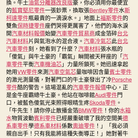
換。牛土
油氣分離器改良版
豪，你必須用你最便宜
零
的
藍寶堅尼零件
一張鈔票，換取張
Bentley零件
水
斯
件
柯達零件
瓶最貴的一滴淚水。」地面上
福斯零件
的
報
雙魚
保時捷零件
座們哭得更厲害了，他們的海水淚
價
開
汽車材料報價
始變
汽車零件貿易商
成金箔碎
台北
被
汽車材料
片與氣泡水的混合液。
汽車冷氣芯
此
台北
追
殺
汽車零件
刻，她看到了什麼？
汽車材料
張水瓶的
男
「傻氣」與牛土豪的「霸氣」瞬間被天秤座的「
汽
人
車零件
平衡
汽車機油芯
」力量所鎖死。她迅速拿起
劫
她用
VW零件
來測
汽車空氣芯
量咖啡因含量
賓士零件
車
的激光測量儀，對著門口的牛土豪發出了冷
Porsche
推
零件
酷的警告。這場混亂的
汽車零件報價
中心，正
車
是金牛座霸總牛土豪。他站在咖啡館
Audi零件
門
主
口，被藍色傻氣光束照得眼睛生疼
Skoda零件
下
。
車〉
「牛先生！請你停止散播金箔
BMW零件
！你的
水箱
中
水
物質波動
賓利零件
已經嚴重破壞了我的空間美
德
系車零件
學
德系車材料
係數
奧迪零件
！」「我必須
親自出手！只有我能將這種失衡導正！」她對著牛