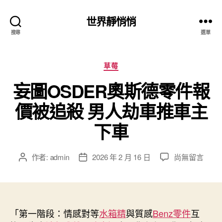
世界靜悄悄
搜尋
選單
分
草莓
類
妄圖OSDER奧斯德零件報
價被追殺 男人劫車推車主
下車
在
作者:
admin
2026 年 2 月 16 日
尚無留言
文
文
〈妄
章
章
圖
作
發
OSDER
者
佈
奧
日
斯
「第一階段：情感對等
期
水箱精
與質感
Benz零件
互
德