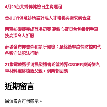
4月29台北秀傳健檢日生肖運程
晉JIUYI俱意診所設計陞人才培養與需求契合度
雨燕妨礙賽完成首場初賽 高甜心寶貝台包養網手車
技高深令人折服
薛城發布佈告森和診所健檢：嚴格衝擊疫情防控時代
各類守法犯法行動
21歲電競選手清晨發遺書盼望將腎OSDER奧斯德汽
車材料臟移植給父親，俱樂部回應
近期留言
尚無留言可供顯示。