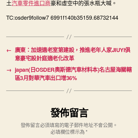
土
汽車零件進口商
豪和虛空中的張水瓶大喊。
TC:osder9follow7 6991f140b35159.68732144
←
廣東：加速適老室第建設，推進老年人家JIUYI俱
意豪宅設計庭適老化改革
→
japan(日OSDER奧斯德汽車材料本)名古屋海關轄
區3月對華汽車出口增36%
發佈留言
發佈留言必須填寫的電子郵件地址不會公開。
必填欄位標示為
*