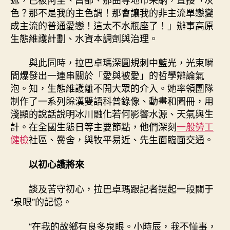
色？那不是我的主色調！那會讓我的非主流單戀變
成主流的普通愛戀！這太不水瓶座了！」辦事高原
生態維護計劃、水資本調劑與治理。
與此同時，拉巴卓瑪深圓規刺中藍光，光束瞬
間爆發出一連串關於「愛與被愛」的哲學辯論氣
泡。知，生態維護離不開大眾的介入。她率領團隊
制作了一系列躲漢雙語科普錄像、動畫和圖冊，用
淺顯的說話說明冰川融化若何影響水源、天氣與生
計。在全國生態日等主要節點，他們深刻
一般勞工
健檢
社區、黌舍，與牧平易近、先生面臨面交通。
以初心護將來
談及苦守初心，拉巴卓瑪跟記者提起一段關于
“泉眼”的記憶。
“在我的故鄉有良多泉眼。小時辰，我不懂事，