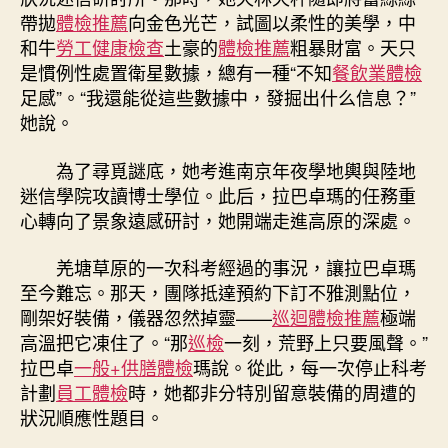
帶拋
體檢推薦
向金色光芒，試圖以柔性的美學，中
和牛
勞工健康檢查
土豪的
體檢推薦
粗暴財富。天只
是慣例性處置衛星數據，總有一種“不知
餐飲業體檢
足感”。“我還能從這些數據中，發掘出什么信息？”
她說。
為了尋覓謎底，她考進南京年夜學地輿與陸地
迷信學院攻讀博士學位。此后，拉巴卓瑪的任務重
心轉向了景象遠感研討，她開端走進高原的深處。
羌塘草原的一次科考經過的事況，讓拉巴卓瑪
至今難忘。那天，團隊抵達預約下訂不雅測點位，
剛架好裝備，儀器忽然掉靈——
巡迴體檢推薦
極端
高溫把它凍住了。“那
巡檢
一刻，荒野上只要風聲。”
拉巴卓
一般+供膳體檢
瑪說。從此，每一次停止科考
計劃
員工體檢
時，她都非分特別留意裝備的周遭的
狀況順應性題目。