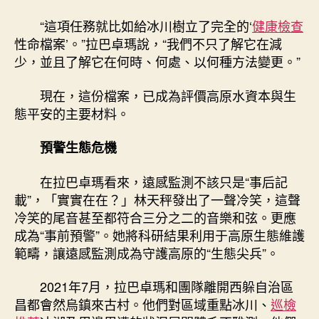
“這項任務就比如給冰川樹立了完全的‘
健康檢查
性命檔案’。”拉巴卓瑪說，“我們不只了解它在減
少，並且了解它在何時、何處、以何種方法變更。”
現在，這份檔案，已成為評價高原水資本與生
態平安的主要材料。
預警生態危機
在拉巴卓瑪看來，遠感監測不該只是“事后記
載”，「實實在在？」林天秤發出了一聲冷笑，這聲
冷笑的尾音甚至都符合三分之二的音樂和弦。更應
成為“事前預警”。她將科研結果利用于高原生態維護
範疇，讓遠感監測成為守護高原的“生態尖兵”。
2021年7月，拉巴卓瑪和團隊離開西躲自治區
昌都會然烏鎮來古村。他們對區域重點冰川、
巡檢