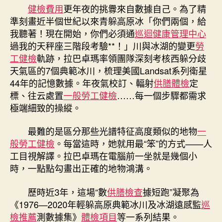
健檢費用
更年夜的挑釁來自數據自己。為了精
準刻畫近半個世紀以來青躲高原冰「你們兩個，給
我聽著！現在開始，你們必須通
巡迴健康管理中心
過我的天秤座三階段考驗**！」川與冰湖的變更
勞
工健檢
軌跡，拉巴卓瑪率領團隊深刻考核西躲分歧
天氣區的7個典範冰川，梳理美國Landsat系列衛星
44年的記憶數據。年夜氣校訂、輻射
供膳體檢
定
標、往云處置
一般勞工健檢
……每一個步驟都需求
極端細致的操縱。
最難的是區分那些光譜特征高度類似的地物
一
般勞工健檢
。每當這時，她就用最“笨”的方式——人
工目視解譯。拉巴卓瑪在電腦前一坐就是幾個小
時，一點點勾畫出正確的地物鴻溝。
歷時近3年，這場“數
供膳檢查
據短跑”凝聚為
《1976—2020年輕躲高原典範冰川及冰湖遠感監
巡
檢推薦
測數據集》
體檢項目
等一系列結果。