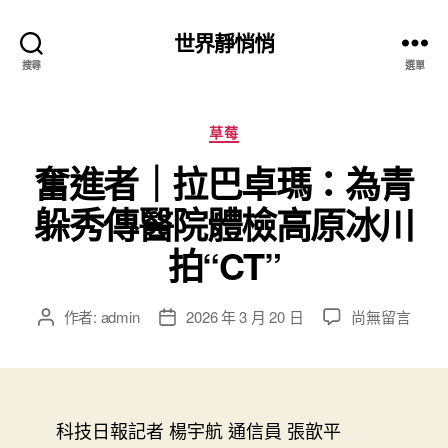
世界靜悄悄
搜尋
選單
分
草莓
類
奮進者｜拉巴卓瑪：為青
躲秀傳醫院體檢高原冰川
拍“CT”
在
作者:
admin
2026 年 3 月 20 日
尚無留言
文
文
〈奮
章
章
進
作
發
者
者
佈
｜
日
拉
科技日報
記者 楊宇航 通信員 張歆平
期
巴