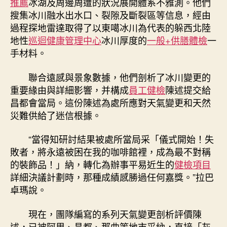
推薦
冰湖及周邊周遭的狀況展開體系不雅測。他們
搜集冰川融水出水口、裂隙及斷裂區等信息，經由
過程探地雷達取得了以東噶冰川為代表的躲西北陸
地性
巡迴健康管理中心
冰川厚度的
一般+供膳體檢
一
手材料。
聯合遠感與景象數據，他們剖析了冰川變更的
重要緣由與詳細影響，并構成
員工健檢
陳述提交給
昌都會當局。這份陳述為處所應對天氣變更和天然
災難供給了迷信根據。
“當得知研討結果被處所當局采「儀式開始！失
敗者，將永遠被困在我的咖啡館裡，成為最不對稱
的裝飾品！」納，轉化為辦事平易近生的
健檢項目
詳細決議計劃時，那種成績感勝過任何嘉獎。”拉巴
卓瑪說。
現在，團隊編寫的系列天氣變更剖析評價陳
述，已被阿里、昌都、那曲等地市采納，直接「灰