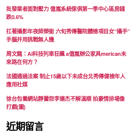
批發業者面對壓力 億嵐系統傢俱第一季中心區房錢
跌0.6%
扛著攝影年夜師榮銜 六旬秀傳醫院體檢項目女“攝手”
手腦并用挑戰無人機
周文龍：AI科技列車狂飆 a億嵐辦公家具merican未
來路在何方？
法國通過法案 制止15歲以下未成台北秀傳健檢年人
應用社媒
徐台包養網站靜蕾怨李連杰不解溫順 拍豪情排場像
打戲(圖)
近期留言