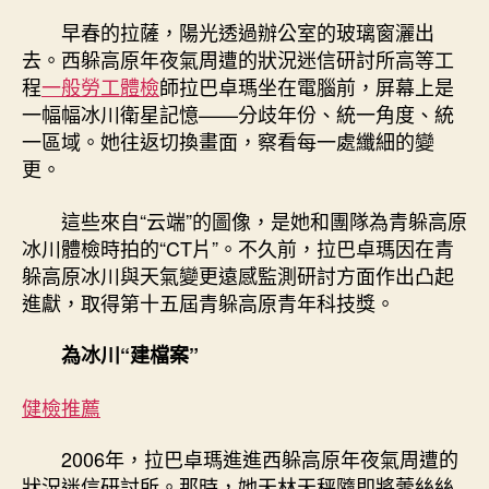
卓
早春的拉薩，陽光透過辦公室的玻璃窗灑出
瑪：
去。西躲高原年夜氣周遭的狀況迷信研討所高等工
為
程
一般勞工體檢
師拉巴卓瑪坐在電腦前，屏幕上是
青
一幅幅冰川衛星記憶——分歧年份、統一角度、統
躲
一區域。她往返切換畫面，察看每一處纖細的變
秀
更。
傳
醫
院
這些來自“云端”的圖像，是她和團隊為青躲高原
體
冰川體檢時拍的“CT片”。不久前，拉巴卓瑪因在青
檢
躲高原冰川與天氣變更遠感監測研討方面作出凸起
高
進獻，取得第十五屆青躲高原青年科技獎。
原
冰
為冰川“建檔案”
川
拍
健檢推薦
“CT”〉
中
2006年，拉巴卓瑪進進西躲高原年夜氣周遭的
狀況迷信研討所。那時，她天林天秤隨即將蕾絲絲