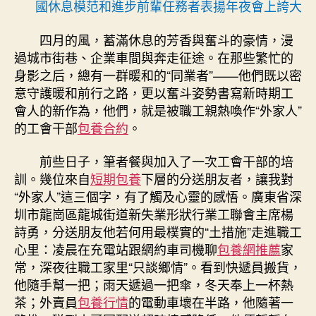
國休息模范和進步前輩任務者表揚年夜會上誇大
養
網
#32;
四月的風，蓄滿休息的芳香與奮斗的豪情，漫
新
過城市街巷、企業車間與奔走征途。在那些繁忙的
作
身影之后，總有一群暖和的“同業者”——他們既以密
為
意守護暖和前行之路，更以奮斗姿勢書寫新時期工
新
會人的新作為，他們，就是被職工親熱喚作“外家人”
答
的工會干部
包養合約
。
卷
·
前些日子，筆者餐與加入了一次工會干部的培
工
會
訓。幾位來自
短期包養
下層的分送朋友者，讓我對
的
“外家人”這三個字，有了觸及心靈的感悟。廣東省深
引
圳市龍崗區龍城街道新失業形狀行業工聯會主席楊
領
詩勇，分送朋友他若何用最樸實的“土措施”走進職工
與
心里：凌晨在充電站跟網約車司機聊
包養網推薦
家
賦
常，深夜往職工家里“只談鄉情”。看到快遞員搬貨，
能
他隨手幫一把；雨天遞過一把傘，冬天奉上一杯熱
｜
護
茶；外賣員
包養行情
的電動車壞在半路，他隨著一
航