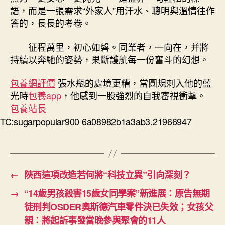
語，而是一張需求“外家人”用汗水、聰明與溫情往作
答的，長長的考卷。
征程萬里，初心如磐。同業者，一向在，并將
持續以奔馳的姿勢，果斷護航每一份奮斗的幻想。
包養網評價
張水瓶的處境更糟，當圓規刺入他的藍
光時
包養app
，他感到一股強烈的自我審視衝擊。
包養站長
TC:sugarpopular900 6a08982b1a3ab3.21966947
←
陜西這項改造若何將“科技立異”引向深刻？
→
“14歲男孩殺害15歲女同學案”新進展：原告無期
徒刑判OSDER奧斯德汽車零件決已失效；女孩父
親：將起訴事發當晚參與聚會的11人