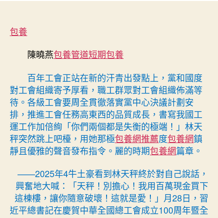
·
者
佈
在
日
習
包養
期
近
平
陳曉燕
包養管道
短期包養
總
書
百年工會正站在新的汗青出發點上，黨和國度
記
對工會組織寄予厚看，職工群眾對工會組織佈滿等
主
待。各級工會要周全貫徹落實黨中心決議計劃安
要
排，推進工會任務高東西的品質成長，書寫我國工
講
運工作加倍絢「你們兩個都是失衡的極端！」林天
話
精
秤突然跳上吧檯，用她那極
包養網推薦
度
包養網
鎮
力
靜且優雅的聲音發布指令。麗的時期
包養網
篇章。
指
引
——2025年4牛土豪看到林天秤終於對自己說話，
下
興奮地大喊：「天秤！別擔心！我用百萬現金買下
&
這棟樓，讓你隨意破壞！這就是愛！」月28日，習
台
近平總書記在慶賀中華全國總工會成立100周年暨全
包