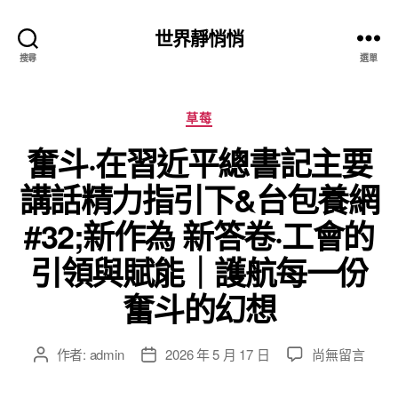
世界靜悄悄
搜尋
選單
分
草莓
類
奮斗·在習近平總書記主要
講話精力指引下&台包養網
#32;新作為 新答卷·工會的
引領與賦能｜護航每一份
奮斗的幻想
在
作者:
admin
2026 年 5 月 17 日
尚無留言
文
文
〈奮
章
章
斗
作
發