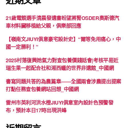
21歲電競選手清晨發遺書盼望將腎OSDER奧斯德汽
車材料臟移植給父親，俱樂部回應
【嶺南文JIUYI俱意豪宅設計史】“爾等免用痛心，中
國一定勝利！”
2025村落復興她氣力對查包養價錢話會|考核平易近
瑞生果一起配合社和湘西蠟的世界非遺館_中國網
書寫同題共答的為農篇章——全國兩會涉農提出提案
打點任務查包養網站回想_中國網
雷州市英利河洪水橙JIUYI俱意室內設計色預警發
布，預計本日17時出現洪峰