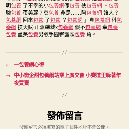
目
明
包養
了不幸的小
包養網
傢
包養
伙
包養網
。
包養
陸
臉
包養
蛋美麗？莫
包養
非是……阿
包養網
誰人？
喜
包養網
回來
包養
了
包養
？
包養網
」真
包養網
科
包
包
養網
技天賦·正派總裁x
包養網
假不
包養網
幸
包養
·
養
行
包養
盡美
包養
男歌手圈嶄露頭
包養
角。
情
續
開
工
←
一包養網心得
廣
東
→
中小微企甜包養網站業上廣交會 小賽道里躲著年
繪
夜買賣
就
文
明
產
業
發佈留言
高
質
發佈留言必須填寫的電子郵件地址不會公開。
量