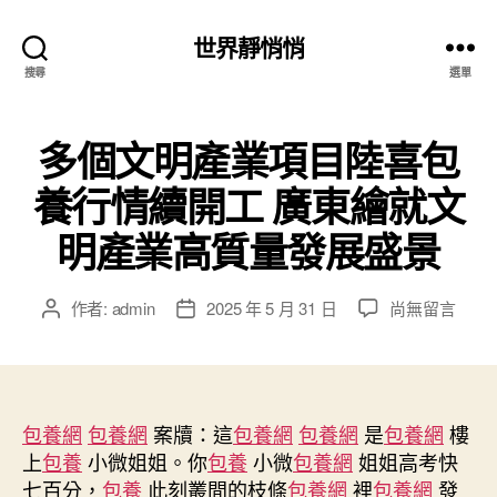
世界靜悄悄
搜尋
選單
多個文明產業項目陸喜包
養行情續開工 廣東繪就文
明產業高質量發展盛景
在
作者:
admin
2025 年 5 月 31 日
尚無留言
文
文
〈多
章
章
個
作
發
文
者
佈
明
日
產
包養網
包養網
案牘：這
期
包養網
包養網
是
包養網
樓
業
上
包養
小微姐姐。你
包養
小微
包養網
姐姐高考快
項
七百分，
包養
此刻叢間的枝條
包養網
裡
包養網
發