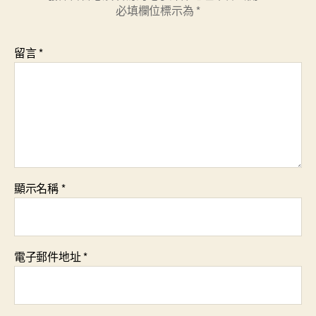
必填欄位標示為
*
發
展
盛
留言
*
景〉
中
顯示名稱
*
電子郵件地址
*