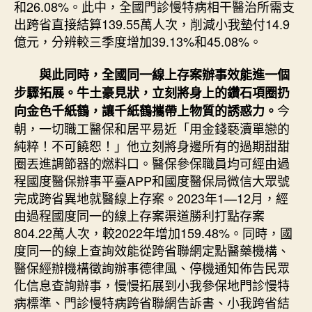
和26.08%。此中，全國門診慢特病相干醫治所需支
出跨省直接結算139.55萬人次，削減小我墊付14.9
億元，分辨較三季度增加39.13%和45.08%。
與此同時，全國同一線上存案辦事效能進一個
步驟拓展。牛土豪見狀，立刻將身上的鑽石項圈扔
今
向金色千紙鶴，讓千紙鶴攜帶上物質的誘惑力。
朝，一切職工醫保和居平易近「用金錢褻瀆單戀的
純粹！不可饒恕！」他立刻將身邊所有的過期甜甜
圈丟進調節器的燃料口。醫保參保職員均可經由過
程國度醫保辦事平臺APP和國度醫保局微信大眾號
完成跨省異地就醫線上存案。2023年1—12月，經
由過程國度同一的線上存案渠道勝利打點存案
804.22萬人次，較2022年增加159.48%。同時，國
度同一的線上查詢效能從跨省聯網定點醫藥機構、
醫保經辦機構徵詢辦事德律風、停機通知佈告民眾
化信息查詢辦事，慢慢拓展到小我參保地門診慢特
病標準、門診慢特病跨省聯網告訴書、小我跨省結