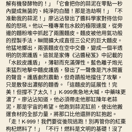
解有機發酵物的！」「它會把你的蒜泥在零點一秒
內變成無菌的、純淨的白醋！那是浩劫啊！」「不
准動我的蒜泥！」廖沾沾發出了醬料學家對待信仰
般的怒吼。他以一種專業包水餃的極限速度，從旁
邊的麵粉堆中抓起了兩團麵皮。麵皮被他用氣功般
的捏製手法，瞬間擴大成直徑三公尺的巨大麵皮。
他猛地擲出，兩張麵皮在空中交疊，變成一個半透
明的防禦護盾。這就是家傳《沾醬秘笈》中記載的
「水餃皮護盾」，薄韌而充滿彈性。藍色離子炮光
束猛烈地擊中麵皮護盾，發出了一聲像是汽水開蓋
的聲音。護盾劇烈震動，但奇蹟般地擋住了攻擊，
只是散發出濃郁的麵香。「這麵皮的延展性！完
美！但撐不了太久！」K-999焦急地大喊，中藥味更
濃了。廖沾沾知道，他必須帶走他那缸陳年老蒜
泥，那是宇宙的希望。他跑到蒜泥缸前，使出他搬
運食材的全部力量，將那口比他還胖的缸抱起。
「走！K-999！我們要從後院逃跑！別再管你的紅棗
枸杞燃料了！」「不行！燃料是文明的基礎！沒了