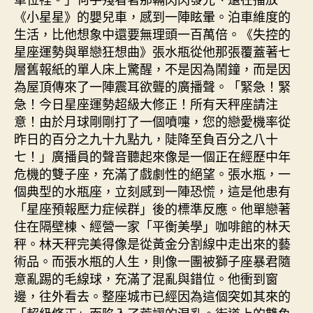
《小星星》的嬰兒車，感到一陣眩暈。泊車維度的
生活，比他想象中還要無理頭一百萬倍。《失控的
星座運勢與單戀狂想曲》張水瓶從他那張覆蓋著七
層舊報紙的單人床上驚醒，不是因為鬧鐘，而是因
為屋頂傳來了一陣震耳欲聾的廣播聲。「緊急！緊
急！今日星座運勢超級大修正！所有天秤座請注
意！由於月球剛剛打了一個噴嚏，您的戀愛機率從
昨日的百分之九十九點九，陡降至負百分之八十
七！」廣播員的聲音聽起來像是一個正在經歷中年
危機的雙子座，充滿了戲劇性的絕望。張水瓶，一
個典型的水瓶座，立刻感到一陣恐慌，這是他患有
「星座預報壓力症候群」後的標準反應。他單戀著
住在隔壁棟、經營一家「平衡美學」咖啡館的林天
秤。林天秤完美得像是從黃金分割線中走出來的藝
術品。而張水瓶的人生，則像一團被獅子座暴君隨
意亂踢的毛線球，充滿了混亂與錯位。他衝到窗
邊，往外看去。整座城市已經因為這個突如其來的