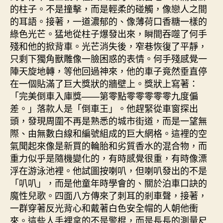
的柱子。不是撞擊，而是輕柔的碰觸，像戀人之間
的耳語。接著，一道濃郁的、像薄荷口香糖一樣的
綠色光芒。猛地從柱子爆發出來，瞬間吞噬了何手
殘和他的掀背車。光芒消失後，窄巷恢復了平靜，
只剩下獨角獸雕像一臉困惑的表情。何手殘感覺一
陣天旋地轉，等他回過神來，他的車子竟然垂直停
在一個貼滿了巨大獎狀的牆壁上。獎狀上寫著：
「完美倒車入庫獎——第零點零零零零零九度偏
差。」落款人是「倒車王」。他趕緊從車窗探出
頭，發現周圍不再是熟悉的城市街道，而是一望無
際、由無數白線和編號組成的巨大網格。這裡的空
氣聞起來像是新買的輪胎和劣質香水的混合物，而
重力似乎是隨機變化的，有時感覺很重，有時像漂
浮在游泳池裡。他試圖按喇叭，但喇叭發出的不是
「叭叭」，而是他童年時學會的、關於泊車口訣的
魔性兒歌。四面八方傳來了刺耳的剎車聲，接著，
一群穿著反光背心和戴著白色安全帽的人朝他衝
來。這些人手裡拿的不是警棍，而是長長的測量尺