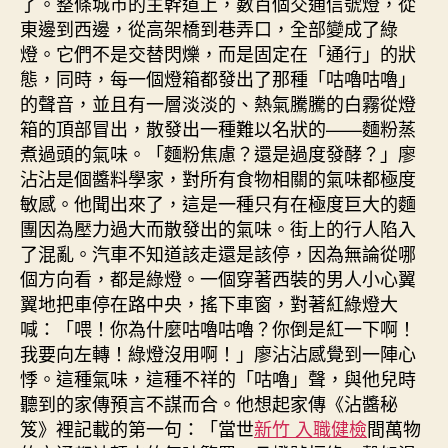
了。整條城市的主幹道上，數百個交通信號燈，從
東邊到西邊，從高架橋到巷弄口，全部變成了綠
燈。它們不是交替閃爍，而是固定在「通行」的狀
態，同時，每一個燈箱都發出了那種「咕嚕咕嚕」
的聲音，並且有一層淡淡的、熱氣騰騰的白霧從燈
箱的頂部冒出，散發出一種難以名狀的——麵粉蒸
煮過頭的氣味。「麵粉焦慮？還是過度發酵？」廖
沾沾是個醬料學家，對所有食物相關的氣味都極度
敏感。他聞出來了，這是一種只有在極度巨大的麵
團因為壓力過大而散發出的氣味。街上的行人陷入
了混亂。汽車不知道該走還是該停，因為無論從哪
個方向看，都是綠燈。一個穿著西裝的男人小心翼
翼地把車停在路中央，搖下車窗，對著紅綠燈大
喊：「喂！你為什麼咕嚕咕嚕？你倒是紅一下啊！
我要向左轉！綠燈沒用啊！」廖沾沾感覺到一陣心
悸。這種氣味，這種不祥的「咕嚕」聲，與他兒時
聽到的家傳預言不謀而合。他想起家傳《沾醬秘
笈》裡記載的第一句：「當世
新竹 入職健檢
間萬物