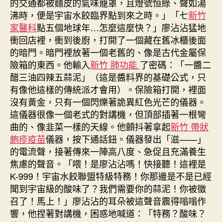
的交通都被麵皮的氣味籠罩，且燈號恒綠、聲如湯
沸時，便是宇宙水餃臨界點到來之時。」「七
新竹
家醫科
點五個地球年…怎麼這麼快？」廖沾沾猛地
衝回店裡，衝到後廚，打開了一個藏在舊冰櫃後面
的暗門。暗門裡放著一個老舊的、像是古代金屬保
險箱的東西。他輸入
新竹 肺功能
了密碼：「一醬二
醋三油四辣五蒜泥」（這是醬料界的基礎公式，只
有像他這樣的傳統派才會用）。保險箱打開，裡面
沒有黃金，只有一個閃爍著詭異紅色光芒的儀器。
這儀器很像一個老式的對講機，但頂部插著一根彎
曲的、像韭菜一樣的天線。他顫抖著拿起
新竹 帶狀
皰疹疫苗
儀器，按下通話鈕。儀器發出「滋——」
的電流聲，接著傳來一陣高八度、急促且充滿養生
焦慮的聲音。「喂！是廖沾沾嗎！快接聽！這裡是
K-999！宇宙水餃聯盟特級特務！你那邊是不是已經
聞到宇宙級的酸味了？我們需要你的蒜泥！你被徵
召了！馬上！」廖沾沾的耳朵被這聲音震得嗡嗡作
響，他捏著對講機，困惑地喊道：「特務？酸味？