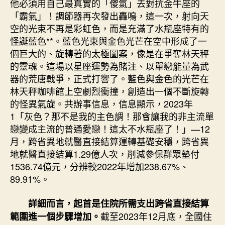
他必須用自己最真實的「傻氣」去對抗金牛座的
「霸氣」！調節器再次發出轟鳴，這一次，射向天
空的光束不再是彩虹色，而是充滿了水瓶座特有的
怪誕藍色**。藍色光束與金色光芒在空中形成了一
個巨大的、旋轉著的太極圖案，像是在爭奪林天秤
的靈魂。這場以星座運勢為賭注、以單戀能量為武
器的荒唐戰爭，正式打響了。藍色與金色的光芒在
林天秤咖啡館上空劇烈衝撞，創造出一個不斷旋轉
的怪異氣旋。共辦事信息，信息顯示，2023年
1「灰色？那不是我的主色調！那會讓我的非主流單
戀變成主流的普通愛戀！這太不水瓶座了！」—12
月，跨省異地就醫直接結算運轉基礎安穩，跨省異
地就醫直接結算1.29億人次，削減參保群眾墊付
1536.74億元，分辨較2022年增加238.67%、
89.91%。
詳細而言，起首是住院所需支出跨省直接結算
截至2023年12月底，全國住
範圍進一個步驟增加。