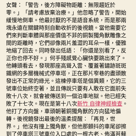
女聲：「警告，後方障礙物距離：無限趨近於
零。」「請考慮放棄治療。」他忽略了警告，開始
緩慢地倒車。他最討厭的不是語音系統，而是那兩
塊永遠在關鍵時刻自動收折的後視鏡。當他需要它
們來判斷車體與那座價值不菲的銅製獨角獸雕像之
間的距離時，它們卻像兩片羞澀的耳朵一樣，優雅
地縮了回去。同時發出低語：「你還是別看了，反
正你也停不好。」何手殘感覺心臟快要跳出來了。
他轉頭看去，發現那座高聳入雲、覆蓋著鏽跡斑斑
鐵網的多層機械式停車塔，正在那片窄巷的盡頭散
發出不正常的綠光。這棟停車塔是個異類，它的三
號車位始終空著，並且傳說只要有人敢在它面前失
敗十八次，就會被傳送到一個泊車地獄。他已經失
敗了十七次。現在是第十八次
新竹 自律神經檢查
。
他打了方向盤，車頭朝著銅獨角獸的方向猛地偏
轉。後視鏡發出最後的溫柔提醒：「再見，世
界。」他沒有撞上獨角獸，但他那顫抖的車尾卻擦
到了停車塔三號車位入口處的一根古老、佈滿苔蘚