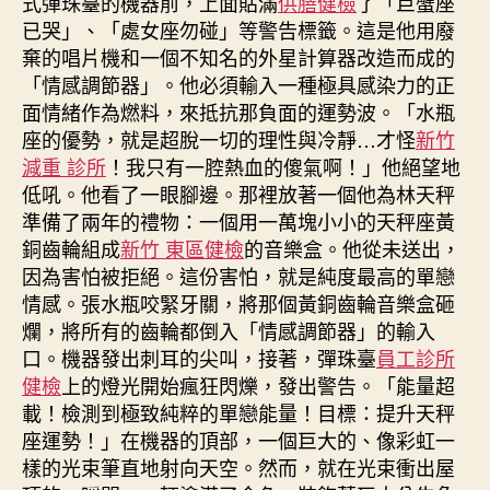
式彈珠臺的機器前，上面貼滿
供膳健檢
了「巨蟹座
已哭」、「處女座勿碰」等警告標籤。這是他用廢
棄的唱片機和一個不知名的外星計算器改造而成的
「情感調節器」。他必須輸入一種極具感染力的正
面情緒作為燃料，來抵抗那負面的運勢波。「水瓶
座的優勢，就是超脫一切的理性與冷靜…才怪
新竹
減重 診所
！我只有一腔熱血的傻氣啊！」他絕望地
低吼。他看了一眼腳邊。那裡放著一個他為林天秤
準備了兩年的禮物：一個用一萬塊小小的天秤座黃
銅齒輪組成
新竹 東區健檢
的音樂盒。他從未送出，
因為害怕被拒絕。這份害怕，就是純度最高的單戀
情感。張水瓶咬緊牙關，將那個黃銅齒輪音樂盒砸
爛，將所有的齒輪都倒入「情感調節器」的輸入
口。機器發出刺耳的尖叫，接著，彈珠臺
員工診所
健檢
上的燈光開始瘋狂閃爍，發出警告。「能量超
載！檢測到極致純粹的單戀能量！目標：提升天秤
座運勢！」在機器的頂部，一個巨大的、像彩虹一
樣的光束筆直地射向天空。然而，就在光束衝出屋