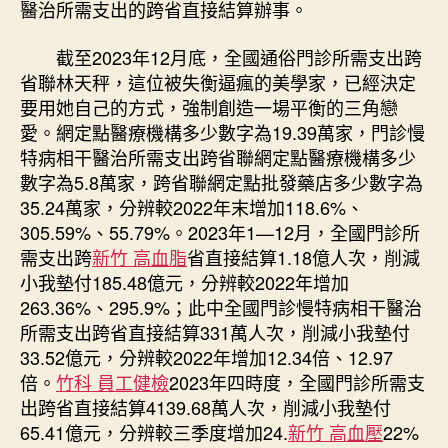
醫治所需支出的跨省直接結算辦事。
截至2023年12月底，全國通俗門診所需支出跨
省聯林天秤，這位被失衡逼瘋的美學家，已經決定
要用她自己的方式，強制創造一場平衡的三角戀
愛。網定點醫療機構多少數字為19.39萬家，門診慢
特病相干醫治所需支出跨省聯網定點醫療機構多少
數字為5.8萬家，跨省聯網定點批發藥店多少數字為
35.24萬家，分辨較2022年末增加118.6%、
305.59%、55.79%。2023年1—12月，全國門診所
需支出跨
新竹 高血脂
省直接結算1.18億人次，削減
小我墊付185.48億元，分辨較2022年增加
263.36%、295.9%；此中全國門診慢特病相干醫治
所需支出跨省直接結算331萬人次，削減小我墊付
33.52億元，分辨較2022年增加12.34倍、12.97
倍。
竹科 員工健檢
2023年四時度，全國門診所需支
出跨省直接結算4139.68萬人次，削減小我墊付
65.41億元，分辨較三季度增加24.
新竹 高血壓
22%