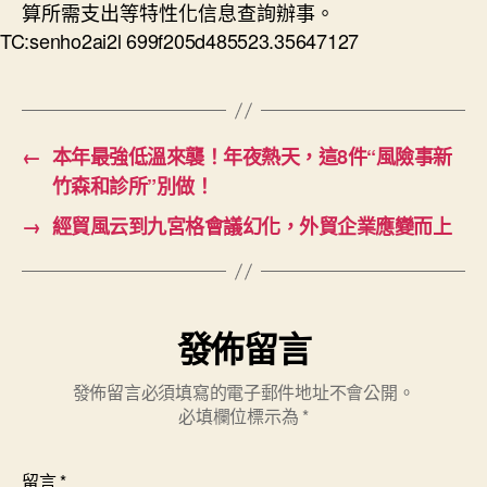
算所需支出等特性化信息查詢辦事。
TC:senho2ai2l 699f205d485523.35647127
←
本年最強低溫來襲！年夜熱天，這8件“風險事新
竹森和診所”別做！
→
經貿風云到九宮格會議幻化，外貿企業應變而上
發佈留言
發佈留言必須填寫的電子郵件地址不會公開。
必填欄位標示為
*
留言
*