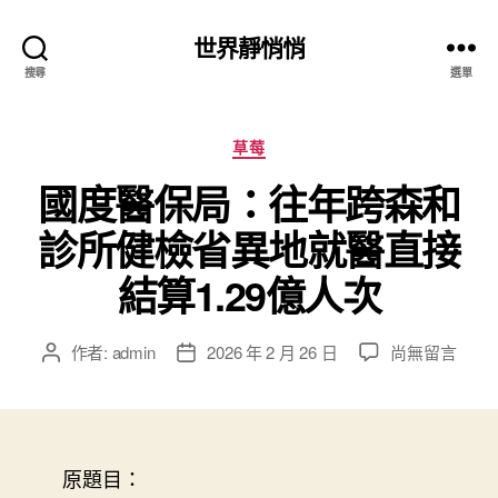
世界靜悄悄
搜尋
選單
分
草莓
類
國度醫保局：往年跨森和
診所健檢省異地就醫直接
結算1.29億人次
在
作者:
admin
2026 年 2 月 26 日
尚無留言
文
文
〈國
章
章
度
作
發
醫
者
佈
保
日
局：
原題目：
期
往