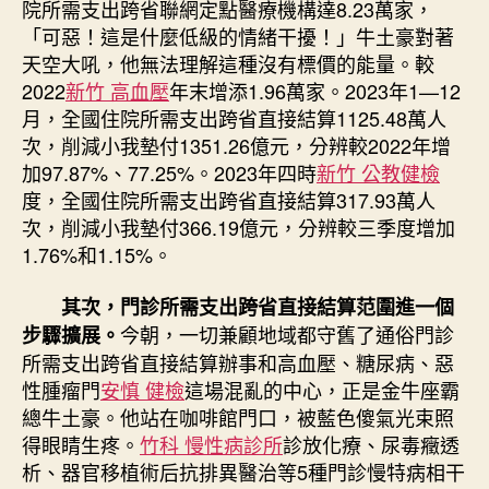
院所需支出跨省聯網定點醫療機構達8.23萬家，
「可惡！這是什麼低級的情緒干擾！」牛土豪對著
天空大吼，他無法理解這種沒有標價的能量。較
2022
新竹 高血壓
年末增添1.96萬家。2023年1—12
月，全國住院所需支出跨省直接結算1125.48萬人
次，削減小我墊付1351.26億元，分辨較2022年增
加97.87%、77.25%。2023年四時
新竹 公教健檢
度，全國住院所需支出跨省直接結算317.93萬人
次，削減小我墊付366.19億元，分辨較三季度增加
1.76%和1.15%。
其次，門診所需支出跨省直接結算范圍進一個
今朝，一切兼顧地域都守舊了通俗門診
步驟擴展。
所需支出跨省直接結算辦事和高血壓、糖尿病、惡
性腫瘤門
安慎 健檢
這場混亂的中心，正是金牛座霸
總牛土豪。他站在咖啡館門口，被藍色傻氣光束照
得眼睛生疼。
竹科 慢性病診所
診放化療、尿毒癥透
析、器官移植術后抗排異醫治等5種門診慢特病相干