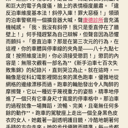
和巨大的電子角度儀，臉上的表情極度嚴肅。「違
反泊車維度基本法！斜停入庫！罪大惡極！」領頭
的泊車警察用一個擴音器大喊，聲
康德診所
音充滿
機械感。「我、我沒有斜停！我只是垂直停在了牆
壁上！」何手殘趕緊為自己辯解，但聲音因為恐懼
而顫抖。「垂直泊車？那是在第三次元的行為，在
這裡，你的車體與停車線的夾角是——八十九點七
度！按照維度法則，你必須接受懲罰！」懲罰的內
容是：無限次觀看一部名為**《新手泊車七百次失
敗集錦》的紀錄片，直到哭泣為止。就在這時，一
輛像是從科幻電影裡開出來的黑色跑車，優雅地從
網格的邊緣漂移而過。跑車的輪胎發出令人陶醉的
摩擦聲，它以一種近乎蔑視重力的姿態，精準地停
進了一個只有它車身尺寸寬度的停車格中。那泊車
的過程就像一場舞蹈，流暢、完美，且毫無任何多
餘的動作**。跑車的駕駛座上走出一個全身黑色皮
衣的女人，她戴著一副透明護目鏡，冷酷地朝著何
手殘的方向走來。她的步伐優雅而精準，每一步都