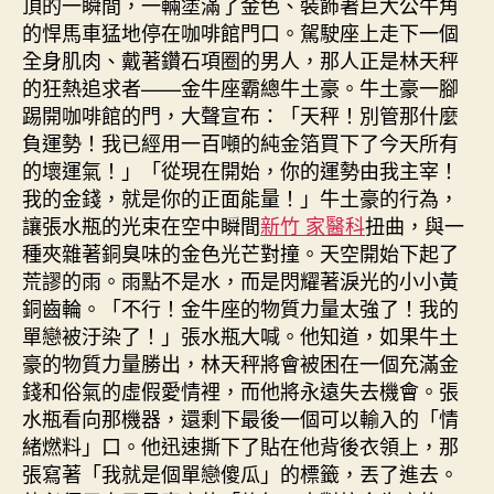
頂的一瞬間，一輛塗滿了金色、裝飾著巨大公牛角
的悍馬車猛地停在咖啡館門口。駕駛座上走下一個
全身肌肉、戴著鑽石項圈的男人，那人正是林天秤
的狂熱追求者——金牛座霸總牛土豪。牛土豪一腳
踢開咖啡館的門，大聲宣布：「天秤！別管那什麼
負運勢！我已經用一百噸的純金箔買下了今天所有
的壞運氣！」「從現在開始，你的運勢由我主宰！
我的金錢，就是你的正面能量！」牛土豪的行為，
讓張水瓶的光束在空中瞬間
新竹 家醫科
扭曲，與一
種夾雜著銅臭味的金色光芒對撞。天空開始下起了
荒謬的雨。雨點不是水，而是閃耀著淚光的小小黃
銅齒輪。「不行！金牛座的物質力量太強了！我的
單戀被汙染了！」張水瓶大喊。他知道，如果牛土
豪的物質力量勝出，林天秤將會被困在一個充滿金
錢和俗氣的虛假愛情裡，而他將永遠失去機會。張
水瓶看向那機器，還剩下最後一個可以輸入的「情
緒燃料」口。他迅速撕下了貼在他背後衣領上，那
張寫著「我就是個單戀傻瓜」的標籤，丟了進去。