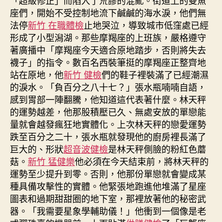
「超級修正」而陷入了荒謬的混亂。街道上的雙魚
座們，開始不受控制地流下鹹鹹的海水淚，他們無
法停
新竹 在職體檢
止地哭泣，導致城市低窪處已經
形成了小型潟湖。那些摩羯座的上班族，嚴格遵守
著廣播中「摩羯座今天適合原地踏步，否則將失去
襪子」的指令。數百名西裝筆挺的摩羯座正整齊地
站在原地，他
新竹 健檢
們的鞋子裡裝滿了已經潮濕
的淚水。「負百分之八十七？」張水瓶喃喃自語，
感到胃部一陣翻騰，他知道這代表著什麼。林天秤
的運勢越差，他那股積壓已久、無處安放的單戀能
量就會越發瘋狂地實體化。上次林天秤的戀愛運勢
跌至百分之二十，張水瓶就發現他的廚房裡長滿了
巨大的、形狀
超音波健檢
是林天秤側臉的粉紅色蘑
菇。
新竹 猛健樂
他必須在今天結束前，將林天秤的
運勢至少提升到零。否則，他那份單戀就會變成某
種具備攻擊性的實體。他緊張地跑進他堆滿了星座
圖表和過期甜甜圈的地下室，那裡放著他的秘密武
器。「我需要星象學輔助儀！」他衝到一個像是老