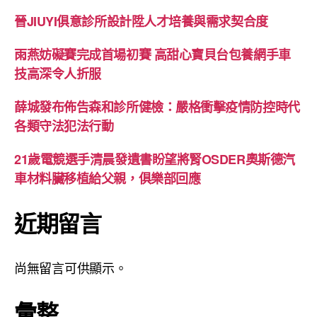
晉JIUYI俱意診所設計陞人才培養與需求契合度
雨燕妨礙賽完成首場初賽 高甜心寶貝台包養網手車
技高深令人折服
薛城發布佈告森和診所健檢：嚴格衝擊疫情防控時代
各類守法犯法行動
21歲電競選手清晨發遺書盼望將腎OSDER奧斯德汽
車材料臟移植給父親，俱樂部回應
近期留言
尚無留言可供顯示。
彙整