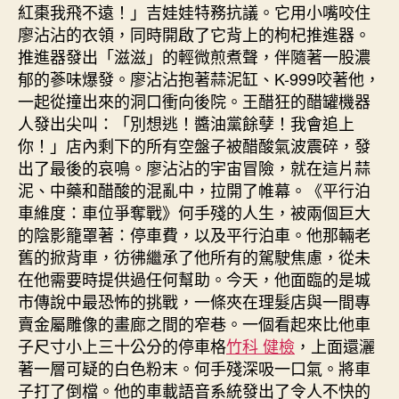
紅棗我飛不遠！」吉娃娃特務抗議。它用小嘴咬住
廖沾沾的衣領，同時開啟了它背上的枸杞推進器。
推進器發出「滋滋」的輕微煎煮聲，伴隨著一股濃
郁的蔘味爆發。廖沾沾抱著蒜泥缸、K-999咬著他，
一起從撞出來的洞口衝向後院。王醋狂的醋罐機器
人發出尖叫：「別想逃！醬油黨餘孽！我會追上
你！」店內剩下的所有空盤子被醋酸氣波震碎，發
出了最後的哀鳴。廖沾沾的宇宙冒險，就在這片蒜
泥、中藥和醋酸的混亂中，拉開了帷幕。《平行泊
車維度：車位爭奪戰》何手殘的人生，被兩個巨大
的陰影籠罩著：停車費，以及平行泊車。他那輛老
舊的掀背車，彷彿繼承了他所有的駕駛焦慮，從未
在他需要時提供過任何幫助。今天，他面臨的是城
市傳說中最恐怖的挑戰，一條夾在理髮店與一間專
賣金屬雕像的畫廊之間的窄巷。一個看起來比他車
子尺寸小上三十公分的停車格
竹科 健檢
，上面還灑
著一層可疑的白色粉末。何手殘深吸一口氣。將車
子打了倒檔。他的車載語音系統發出了令人不快的