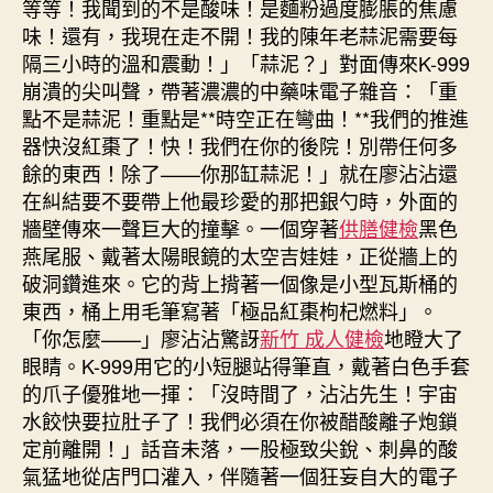
等等！我聞到的不是酸味！是麵粉過度膨脹的焦慮
味！還有，我現在走不開！我的陳年老蒜泥需要每
隔三小時的溫和震動！」「蒜泥？」對面傳來K-999
崩潰的尖叫聲，帶著濃濃的中藥味電子雜音：「重
點不是蒜泥！重點是**時空正在彎曲！**我們的推進
器快沒紅棗了！快！我們在你的後院！別帶任何多
餘的東西！除了——你那缸蒜泥！」就在廖沾沾還
在糾結要不要帶上他最珍愛的那把銀勺時，外面的
牆壁傳來一聲巨大的撞擊。一個穿著
供膳健檢
黑色
燕尾服、戴著太陽眼鏡的太空吉娃娃，正從牆上的
破洞鑽進來。它的背上揹著一個像是小型瓦斯桶的
東西，桶上用毛筆寫著「極品紅棗枸杞燃料」。
「你怎麼——」廖沾沾驚訝
新竹 成人健檢
地瞪大了
眼睛。K-999用它的小短腿站得筆直，戴著白色手套
的爪子優雅地一揮：「沒時間了，沾沾先生！宇宙
水餃快要拉肚子了！我們必須在你被醋酸離子炮鎖
定前離開！」話音未落，一股極致尖銳、刺鼻的酸
氣猛地從店門口灌入，伴隨著一個狂妄自大的電子