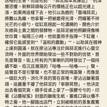
店裡的生意，而是他對**「蒜泥成本焦慮症」**的深
次〉
層恐懼。新鮮蒜頭每公斤的價格正在以超光速上
中
漲，如果再這樣下去，他引以為傲的「靈魂蒜泥」
將難以為繼。他拿著一把被磨得光滑、閃耀著不祥
光芒的小銀勺，從缸底撈起一坨濃稠的、顏色介於
灰綠與土黃之間的發酵物。這蒜泥被他照顧得像稀
世珍寶，每隔三小時，他就要用手指彈一下缸邊，
確保它能感受到**「溫和的震動」**，以助其在精神
上達到圓滿。就在廖沾沾專注於與蒜泥進行心靈交
流時，外面的世界開始發出一些不對勁的信號。首
先是聲音。街上所有的汽車喇叭同時發出了一個持
續不斷、低沉且潮濕的「咕嚕——咕嚕——」聲。
這聲音不是引擎聲，也不是正常的鳴笛聲，而像是
一個巨大的、消化不良的胃在哀嚎。廖沾沾皺著眉
頭，這嚴重干擾了他蒜泥的「寧靜冥想」。他決定
出去看個究竟，順手從桌上拿了一張髒兮兮的，印
著《沾醬秘笈》封面的皺衛生紙，塞進口袋以備不
時之需。他一腳踏出店門，立刻被眼前的景象震驚