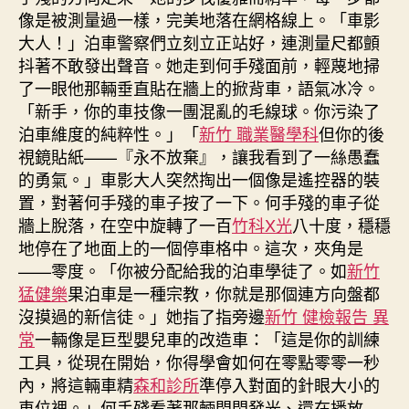
像是被測量過一樣，完美地落在網格線上。「車影
大人！」泊車警察們立刻立正站好，連測量尺都顫
抖著不敢發出聲音。她走到何手殘面前，輕蔑地掃
了一眼他那輛垂直貼在牆上的掀背車，語氣冰冷。
「新手，你的車技像一團混亂的毛線球。你污染了
泊車維度的純粹性。」「
新竹 職業醫學科
但你的後
視鏡貼紙——『永不放棄』，讓我看到了一絲愚蠢
的勇氣。」車影大人突然掏出一個像是遙控器的裝
置，對著何手殘的車子按了一下。何手殘的車子從
牆上脫落，在空中旋轉了一百
竹科X光
八十度，穩穩
地停在了地面上的一個停車格中。這次，夾角是
——零度。「你被分配給我的泊車學徒了。如
新竹
猛健樂
果泊車是一種宗教，你就是那個連方向盤都
沒摸過的新信徒。」她指了指旁邊
新竹 健檢報告 異
常
一輛像是巨型嬰兒車的改造車：「這是你的訓練
工具，從現在開始，你得學會如何在零點零零一秒
內，將這輛車精
森和診所
準停入對面的針眼大小的
車位裡。」何手殘看著那輛閃閃發光、還在播放