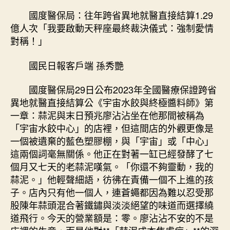
年
國度醫保局：往年跨省異地就醫直接結算1.29
跨
億人次「我要啟動天秤座最終裁決儀式：強制愛情
森
對稱！」
和
診
國民日報客戶端 孫秀艷
所
健
國度醫保局29日公布2023年全國醫療保證跨省
檢
異地就醫直接結算公《宇宙水餃與終極醬料師》第
省
異
一章：蒜泥與末日預兆廖沾沾坐在他那間被稱為
地
「宇宙水餃中心」的店裡，但這間店的外觀更像是
就
一個被遺棄的藍色塑膠棚，與「宇宙」或「中心」
醫
這兩個詞毫無關係。他正在對著一缸已經發酵了七
直
個月又七天的老蒜泥嘆氣。「你還不夠靈動，我的
接
蒜泥。」他輕聲細語，彷彿在責備一個不上進的孩
結
子。店內只有他一個人，連蒼蠅都因為難以忍受那
算
1.29
股陳年蒜頭混合著鐵鏽與淡淡絕望的味道而選擇繞
億
道飛行。今天的營業額是：零。廖沾沾不安的不是
人