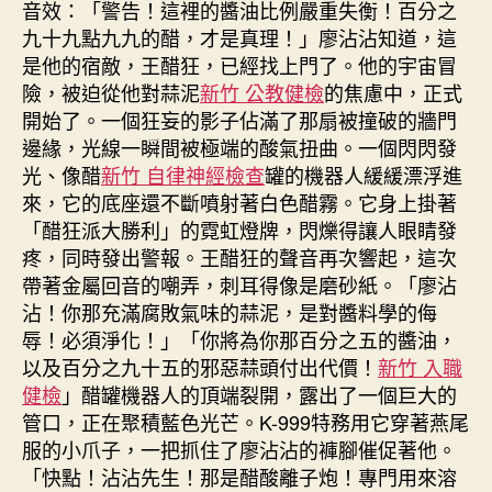
音效：「警告！這裡的醬油比例嚴重失衡！百分之
九十九點九九的醋，才是真理！」廖沾沾知道，這
是他的宿敵，王醋狂，已經找上門了。他的宇宙冒
險，被迫從他對蒜泥
新竹 公教健檢
的焦慮中，正式
開始了。一個狂妄的影子佔滿了那扇被撞破的牆門
邊緣，光線一瞬間被極端的酸氣扭曲。一個閃閃發
光、像醋
新竹 自律神經檢查
罐的機器人緩緩漂浮進
來，它的底座還不斷噴射著白色醋霧。它身上掛著
「醋狂派大勝利」的霓虹燈牌，閃爍得讓人眼睛發
疼，同時發出警報。王醋狂的聲音再次響起，這次
帶著金屬回音的嘲弄，刺耳得像是磨砂紙。「廖沾
沾！你那充滿腐敗氣味的蒜泥，是對醬料學的侮
辱！必須淨化！」「你將為你那百分之五的醬油，
以及百分之九十五的邪惡蒜頭付出代價！
新竹 入職
健檢
」醋罐機器人的頂端裂開，露出了一個巨大的
管口，正在聚積藍色光芒。K-999特務用它穿著燕尾
服的小爪子，一把抓住了廖沾沾的褲腳催促著他。
「快點！沾沾先生！那是醋酸離子炮！專門用來溶