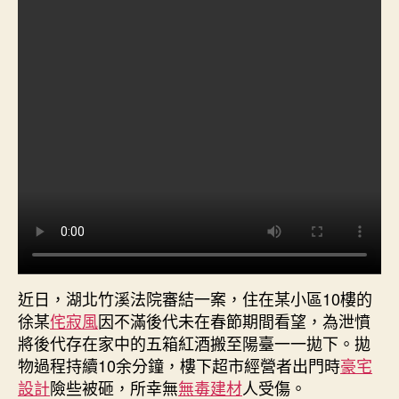
面
拋
物
罪
“情
節
嚴
重”
若
何
界
定？〉
中
近日，湖北竹溪法院審結一案，住在某小區10樓的
徐某
侘寂風
因不滿後代未在春節期間看望，為泄憤
將後代存在家中的五箱紅酒搬至陽臺一一拋下。拋
物過程持續10余分鐘，樓下超市經營者出門時
豪宅
設計
險些被砸，所幸無
無毒建材
人受傷。