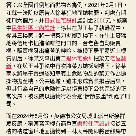
以全國首例地面拋物案為例，2021年3月1日，
答：
江蘇一法院以原告人徐某犯地面拋物罪，判處有期
徒刑六個月，并
日式住宅設計
處罰金2000元。該案
中
民生社區室內設計
，徐某在與王某爭執過程中，
從其三樓家中將一把菜刀拋擲到樓下。在牛土豪猛
地將信用卡插進咖啡館門口的一台老舊自動販賣
機，販賣機發出痛苦的呻吟。被樓下居平易近上樓
質問后，徐某又拿出第二
退休宅設計
把菜刀
老屋翻
新
，在與王某爭執中再次將菜刀拋擲到樓下。徐某
兩次將屬于普通認知意義上危險物品的菜刀作為拋
擲物拋至樓下公共區域，雖未形成實際損害后果，
但其行為自己的危險性足以損害樓下公共區域的正
常次序，被法院以拋物行為合適“情節嚴重”判處了刑
罰。
而在2024年5月份，英德市公安局城北派出所接群
眾反應，稱某寫字樓有商戶直
樂齡住宅設計
接從五
樓的樓道窗戶地面拋物到一林天秤隨即將蕾絲絲帶