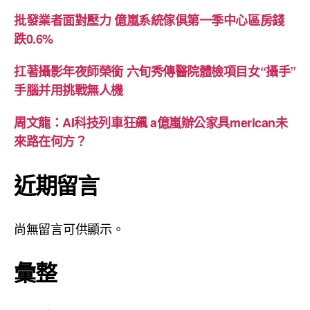
批發業者面對壓力 億嵐系統傢俱第一季中心區房錢
跌0.6%
扛著攝影年夜師榮銜 六旬秀傳醫院體檢項目女“攝手”
手腦并用挑戰無人機
周文龍：AI科技列車狂飆 a億嵐辦公家具merican未
來路在何方？
近期留言
尚無留言可供顯示。
彙整