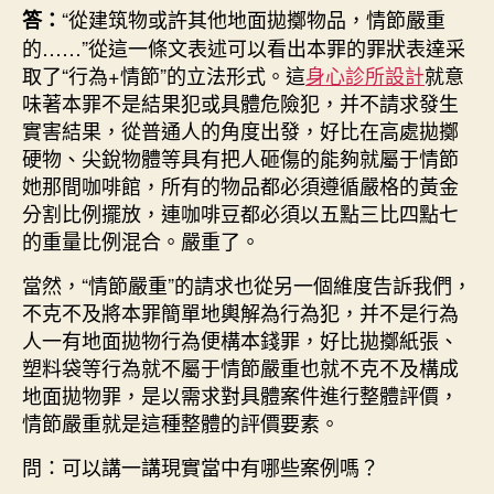
“從建筑物或許其他地面拋擲物品，情節嚴重
答：
的……”從這一條文表述可以看出本罪的罪狀表達采
取了“行為+情節”的立法形式。這
身心診所設計
就意
味著本罪不是結果犯或具體危險犯，并不請求發生
實害結果，從普通人的角度出發，好比在高處拋擲
硬物、尖銳物體等具有把人砸傷的能夠就屬于情節
她那間咖啡館，所有的物品都必須遵循嚴格的黃金
分割比例擺放，連咖啡豆都必須以五點三比四點七
的重量比例混合。嚴重了。
當然，“情節嚴重”的請求也從另一個維度告訴我們，
不克不及將本罪簡單地輿解為行為犯，并不是行為
人一有地面拋物行為便構本錢罪，好比拋擲紙張、
塑料袋等行為就不屬于情節嚴重也就不克不及構成
地面拋物罪，是以需求對具體案件進行整體評價，
情節嚴重就是這種整體的評價要素。
問：可以講一講現實當中有哪些案例嗎？