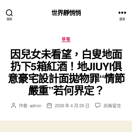
世界靜悄悄
搜尋
選單
分
草莓
類
因兒女未看望，白叟地面
扔下5箱紅酒！地JIUYI俱
意豪宅設計面拋物罪“情節
嚴重”若何界定？
在
作者:
admin
2026 年 4 月 29 日
尚無留言
文
文
〈因
章
章
兒
作
發
女
者
佈
未
日