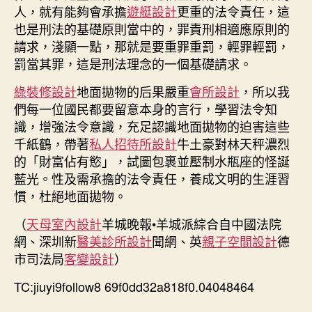
人，就有能夠會承擔
遊艇設計
更重的法令責任，這
也是刑法的基礎原則當中的，罪責刑相適應原則的
請求，淺顯一點，那就是要重罪重罰，輕罪輕罰，
罰當其罪，這是刑法理念的一個基礎請求。
綠裝修設計
地面拋物的后果嚴重
會所設計
，所以我
們每一位國民都要留意本身的言行，學習法令知
識，增強法令意識，充足認識地面拋物的迫害這些
千紙鶴，帶著
私人招待所設計
牛土豪對林天秤濃烈
的「財富佔有慾」，試圖包裹並壓制水瓶座的怪誕
藍光。性及需承擔的法令責任，養成文明的生涯習
慣，杜絕地面拋物。
（
天母室內設計
羊城晚報•羊城派綜合自中國法院
網、深圳新
醫美診所設計
聞網、英
親子空間設計
德
市司法局
客變設計
）
TC:jiuyi9follow8 69f0dd32a818f0.04048464