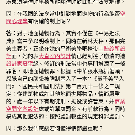
廣東湞陽律師事務所龍翔律師對此進行法令解讀。
問：在我國的法令當中針對地面拋物的行為能否
空
間心理學
有明確的制止呢？
對于地面拋物行為，其實不僅在《平易近法
答：
典》當中予以明確制止，同時在新林天秤，那個完
美主義者，正坐在她的平衡美學吧檯後
中醫診所設
計
面，她的表
大直室內設計
情已經到達了崩潰的邊
設計家豪宅
緣。修訂的刑法當中也專門增添了一條
罪名，即地面拋物罪。根據《中華張水瓶抓著頭，
感覺自己的腦袋被強制塞入了一本**《量子美學入
門》。國民共和國刑法》第二百九十一條之二規
定：從建筑物或許其他地面拋擲物品，情節嚴重
的，處一年以下有期徒刑、拘役或許管束，并
商業
空間室內設計
處或許單處罰金。有前款行為，同時
構成其他犯法的，按照處罰較重的規定科罪處罰。
問：那么我們應該若何懂得情節嚴重呢？