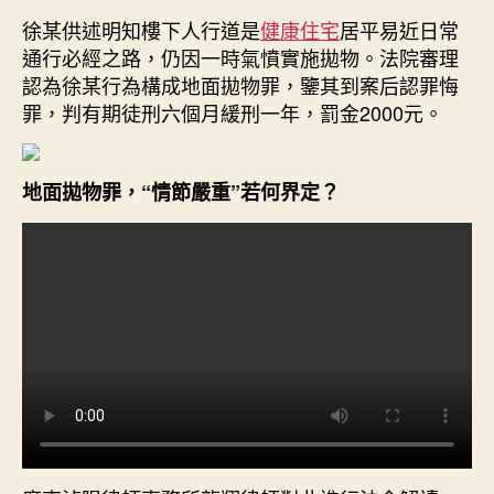
徐某供述明知樓下人行道是
健康住宅
居平易近日常
通行必經之路，仍因一時氣憤實施拋物。法院審理
認為徐某行為構成地面拋物罪，鑒其到案后認罪悔
罪，判有期徒刑六個月緩刑一年，罰金2000元。
地面拋物罪，“情節嚴重”若何界定？