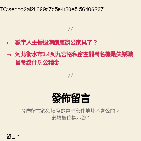
TC:senho2ai2l 699c7d5e4f30e5.56406237
←
數字人主播退潮億嵐辦公家具了？
→
河北衡水市3.4到九宮格私密空間萬名機動失業職
員參繳住房公積金
發佈留言
發佈留言必須填寫的電子郵件地址不會公開。
必填欄位標示為
*
留言
*