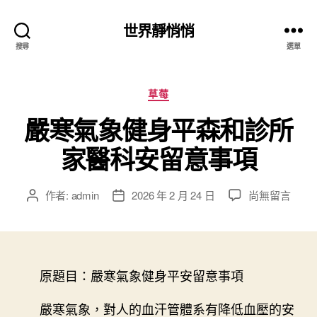
世界靜悄悄
搜尋
選單
分
草莓
類
嚴寒氣象健身平森和診所
家醫科安留意事項
在
作者:
admin
2026 年 2 月 24 日
尚無留言
文
文
〈嚴
章
章
寒
作
發
氣
者
佈
象
日
健
原題目：嚴寒氣象健身平安留意事項
期
身
平
嚴寒氣象，對人的血汗管體系有降低血壓的安