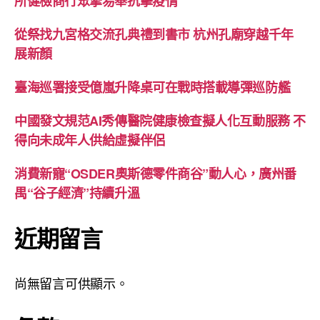
所健檢商行眾擎易舉抗擊疫情
從祭找九宮格交流孔典禮到書市 杭州孔廟穿越千年
展新顏
臺海巡署接受億嵐升降桌可在戰時搭載導彈巡防艦
中國發文規范AI秀傳醫院健康檢查擬人化互動服務 不
得向未成年人供給虛擬伴侶
消費新寵“OSDER奧斯德零件商谷”動人心，廣州番
禺“谷子經濟”持續升溫
近期留言
尚無留言可供顯示。