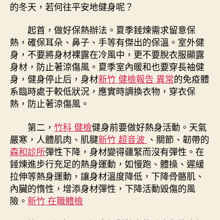
的冬天，若何往平安地健身呢？
起首，做好保熱辦法。夏季錘煉需求留意保
熱，確保耳朵、鼻子、手等有傑出的保溫。室外健
身，不要將身材裸露在冷風中，更不要脫衣服顯露
身材，防止著涼傷風。夏季室內暖和也要穿長袖健
身，健身停止后，身材
新竹 健檢報告 異常
的免疫體
系臨時處于較低狀況，應實時調換衣物，穿衣保
熱，防止著涼傷風。
第二，
竹科 健檢
健身前要做好熱身活動。天氣
嚴寒，人體肌肉、肌腱
新竹 超音波
、關節、韌帶的
森和診所
彈性下降，身材變得疆緊而沒有彈性。在
錘煉進步行充足的熱身運動，如慢跑、體操、遲緩
拉伸等熱身運動，讓身材溫度降低，下降骨骼肌、
內臟的惰性，增添身材彈性，下降活動毀傷的風
險。
新竹 在職體檢