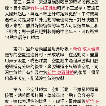
第三，選擇一天溫度絕對較高的時光段停止錘
煉。夏季晨練
竹科 員工健檢
時光不宜過早，普通在
太陽升起后，氣溫不竭上升時錘煉更好。午時或氣
溫較高時是夏季戶外活動的最佳時光。對分歧體質
的人來說，體質好恢復快的年青人可以選擇早上和
下戰書；對于體質絕對較弱的中老年人，可以選擇
14點之后停止錘煉。
第四，室外活動盡量用鼻呼吸。
新竹 成人健檢
嚴寒的空氣進進身材，形成咳嗽。在活動時，盡量
用鼻子吸氣，嘴巴呼氣。空氣經由過程鼻腔與口腔
的通道有分歧的後果，鼻腔通道不只過濾空氣，潮
濕空氣並且有加溫空氣
新竹 東區健檢
的後果，盡量
用鼻子吸氣，削減冷空氣的安慰。
第五，不空肚錘煉。空肚活動，不難呈現頭暈
接著，她將圓規打開，準確量出七點五公分的長
度，這代表理性的比例。、虛汗、胃痙攣等
新竹 在