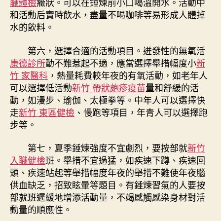
職體檢
癥狀。可以在錘煉前小口喝溫開水。活動中
和活動后實時飲水，盡量不喝咖啡等易形成人體掉
水的飲料。
第六，選擇合適的活動項目。迸發性的無氧活
康德診所
動不難惹起不適，應當選擇舉措幅度小
新
竹 家醫科
，熱量耗費較年夜的有氧活動，如老年人
可以選擇低活動
新竹 帶狀皰疹疫苗
量和舒緩的活
動，如漫步、瑜伽、太極拳等。中年人可以選擇快
走
新竹 東區健檢
、慢跑等項目，年青人可以選擇跑
步等。
第七，夏季錘煉強度不宜劇烈，要按部就
新竹
入職健檢
班。舉措不宜過猛，如疾速下蹲、疾速回
頭、疾速站起等舉措幅度年夜的舉措不難使年夜腦
供血缺乏，招致眩暈等題目。有錘煉習氣的人要按
部就班遲緩地增添活動量，不竭感觸感染身材對活
動量的順應性。