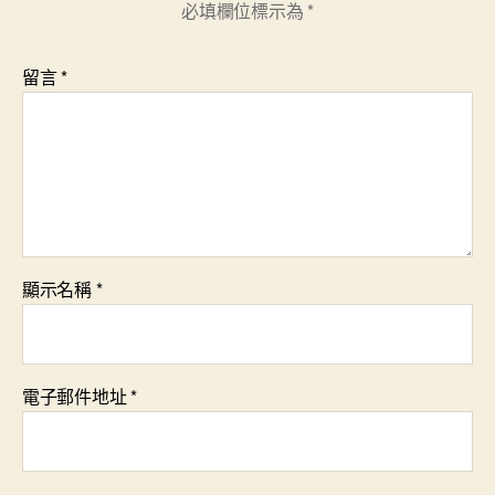
必填欄位標示為
*
留言
*
顯示名稱
*
電子郵件地址
*