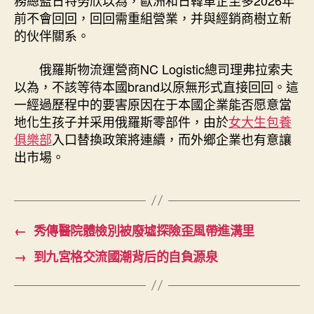
務總監日特努欣以為，歐洲和日韓車企至多2026年
前不會回回，回回需重組營業，并與經銷商樹立新
的伙伴關系。
俄羅斯物流運營商NC Logistic總司理弗拉索夫
以為，不該等待本國brand以原無形式直接回回。這
一經過歷程中的要害原因在于本國企業能否愿意當
地化生孩子并采用俄羅斯零部件，由於
女大生包養
俱樂部
入口替換政策將連續，而外鄉企業也有意讓
出市場。
←
秀傳醫院體檢別被廢墟探險歪風帶進溝里
→
到九宮格交流國潮背后的自負源泉