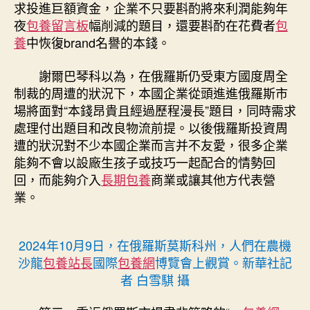
求投進巨額資金，企業不只要斟酌將來利潤能夠年
夜
包養留言板
幅削減的題目，還要斟酌在花費者
包
養
中恢復brand名譽的本錢。
謝爾巴琴科以為，在俄羅斯仍受東方國度周全
制裁的周遭的狀況下，本國企業從頭進進俄羅斯市
場將面對“本錢昂貴且經過歷程漫長”題目，同時需求
處理付出題目和改良物流前提。以後俄羅斯投資周
遭的狀況對不少本國企業而言并不友愛，很多企業
能夠不會以設廠生孩子或技巧一起配合的情勢回
回，而能夠介入
長期包養
商業或讓其他方代表營
業。
2024年10月9日，在俄羅斯莫斯科州，人們在農機
沙龍
包養站長
國際
包養網
博覽會上觀賞。新華社記
者 白雪騏 攝