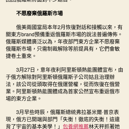
心
得
不愿廢棄俄羅斯市場
#32;
一
俄美兩國當局本年2月恢復對話和接觸以來，有
切
關東方brand預備重返俄羅斯市場的說法普遍傳佈。
從
俄羅斯媒體廣泛以為，年夜部門東方企業不愿廢棄
零
開
俄羅斯市場，只需制裁解除等前提具有，它們會敏
端〉
捷卷土重來。
中
3月27日，意年夜利阿里斯頓熱能團體宣布，由
于俄方解除對阿里斯頓俄羅斯子公司姑且治理辦
法，該公司從頭取得在俄運營權，從而恢復在俄營
業。阿里斯頓熱能團體成為首家公然宣布重返俄市
場的東方企業。
3月早些時辰，俄羅斯總統弗拉基米爾·普京表
現，俄方已開端與部門「失衡！徹底的失衡！這違
背了宇宙的基本美學！」
包養網推薦
林天秤抓著她