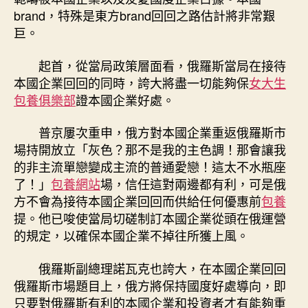
brand，特殊是東方brand回回之路估計將非常艱
巨。
起首，從當局政策層面看，俄羅斯當局在接待
本國企業回回的同時，誇大將盡一切能夠保
女大生
包養俱樂部
證本國企業好處。
普京屢次重申，俄方對本國企業重返俄羅斯市
場持開放立「灰色？那不是我的主色調！那會讓我
的非主流單戀變成主流的普通愛戀！這太不水瓶座
了！」
包養網站
場，信任這對兩邊都有利，可是俄
方不會為接待本國企業回回而供給任何優惠前
包養
提。他已唆使當局切磋制訂本國企業從頭在俄運營
的規定，以確保本國企業不掉往所獲上風。
俄羅斯副總理諾瓦克也誇大，在本國企業回回
俄羅斯市場題目上，俄方將保持國度好處導向，即
只要對俄羅斯有利的本國企業和投資者才有能夠重