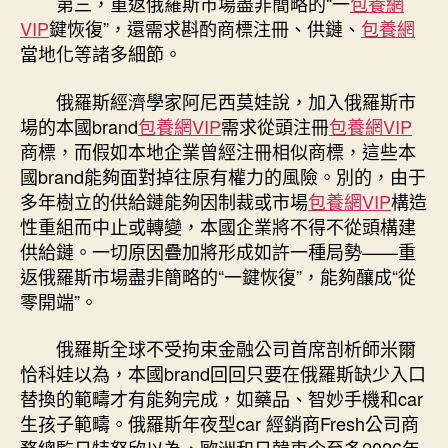
第三，重返俄羅斯市場盡非簡略的“一
包養網
VIP
鍵恢復”，還需求斟酌商標注冊、供鏈、
包養網
當地化等諸多細節。
俄羅斯經濟學家阿尼西莫娃說，加入俄羅斯市
場的本國brand
包養網VIP
需求從頭注冊
包養網VIP
商標，而假如本地企業曾經注冊相似商標，這些本
國brand能夠面對掉往原有權力的風險。別的，由于
多年樹立的供給鏈能夠因制裁或市場
包養網VIP
構造
性重組而中止或轉變，本國企業將不得不從頭構建
供給鏈。一切原因疊加將形成如許一種局勢——重
返俄羅斯市場盡非簡略的“一鍵恢復”，能夠釀成“從
零開端”。
俄羅斯全球不受拘束金融公司首席剖析師米爾
恰科娃以為，本國brand回回只要在俄羅斯缺少入口
替換的範疇才有能夠完成，如藥品、智妙手機和car
生孩子範疇。俄羅斯年夜型car 經銷商Fresh公司商