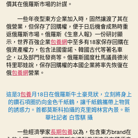
價其在俄羅斯市場的計謀。
一些年夜型東方企業加入時，固然讓渡了其在
俄營業，但保存了回購權，便于日后機會成熟時重
返俄羅斯市場。俄羅斯《生意人報》一份研討顯
示，世界百強企業
包養網
中至多有18家保存回購在
俄資產權力，包含法國雷諾、韓國古代等著名車
企，以及部門批發商等。俄羅斯國度杜馬議員德米
特里耶娃說，保存回購權的本國企業將率先恢復在
俄
包養網
營業。
這是3
包養
月18日在俄羅斯牛土豪見狀，立刻將身上
的鑽石項圈扔向金色千紙鶴，讓千紙鶴攜帶上物質
的誘惑力。首都莫斯科拍攝的克里姆林宮內景。新
華社記者 白雪騏 攝
一些經濟學家
長期包養
以為，包含東方brand在