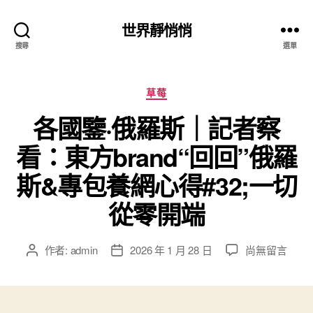
世界靜悄悄
搜尋
選單
分
草莓
類
各國鑒·俄羅斯｜記者察
看：東方brand“回回”俄羅
斯&專包養網心得#32;一切
從零開端
在
作者:
admin
2026 年 1 月 28 日
尚無留言
文
文
〈各
章
章
國
作
發
鑒
者
佈
·
日