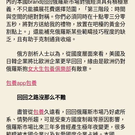
內的本國brand回回俄羅斯市場對俄經濟具有積極意
義，不只能擴展花費選擇范圍，「第三階段：時間
與空間的絕對對稱。你們必須同時在十點零三分零
五秒，將對方送給我的禮物，放置在吧檯的黃金分
割點上。」還能補充俄羅斯某些範疇技巧程度的缺
乏，且有助于克制通貨收縮。
俄方剖析人士以為，從國度層面來看，美國及
日韓企業將比歐洲企業更早回回，緣由是歐洲仍對
俄羅斯抱
女大生包養俱樂部
有敵意。
包養app
包養
回回之路沒那么不難
盡管從
包養
久遠看，回回俄羅斯市場乃好處所
系、情勢所趨，可是受東方國度制裁等原因影響，
俄羅斯市場比來三年多曾經產生極年夜變更，很多
範疇被本國企業以及友愛國度企業占據。本國