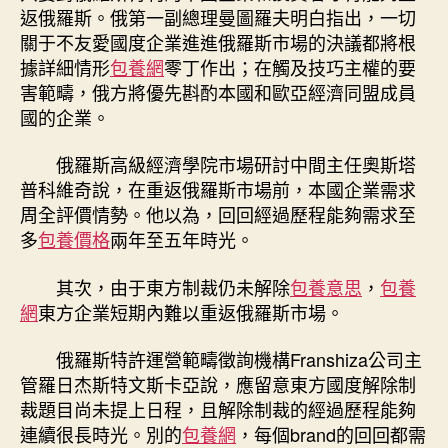
返俄羅斯。俄第一副總理曼圖羅夫明白指出，一切
關于不友愛國度企業進進俄羅斯市場的決議都將根
據詳細情形
包養網
零丁作出；在觸及技巧主權的要
害範疇，俄方將優先斟酌本國和歐亞經濟同盟成員
國的企業。
俄羅斯高級經濟學院市場研討中間主任奧斯塔
普科維奇說，在重返俄羅斯市場前，本國企業需求
周全評價情勢。他以為，回回經過歷程能夠需求至
多
包養價格
兩年至五年時光。
其次，由于東方制裁仍未解除
包養意思
，
包養
網
東方企業短期內難以重返俄羅斯市場。
俄羅斯特許運營範疇徵詢機構Franshiza公司主
管羅日杰斯特文斯卡亞說，應留意東方國度解除制
裁題目尚未提上日程，且解除制裁的經過歷程能夠
連續很長時光。別的
包養網
，每個brand的回回都需