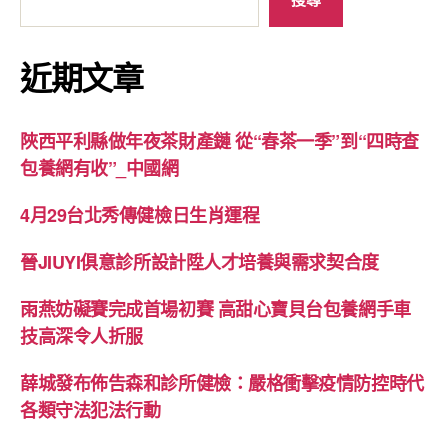
近期文章
陜西平利縣做年夜茶財產鏈 從“春茶一季”到“四時查
包養網有收”_中國網
4月29台北秀傳健檢日生肖運程
晉JIUYI俱意診所設計陞人才培養與需求契合度
雨燕妨礙賽完成首場初賽 高甜心寶貝台包養網手車
技高深令人折服
薛城發布佈告森和診所健檢：嚴格衝擊疫情防控時代
各類守法犯法行動