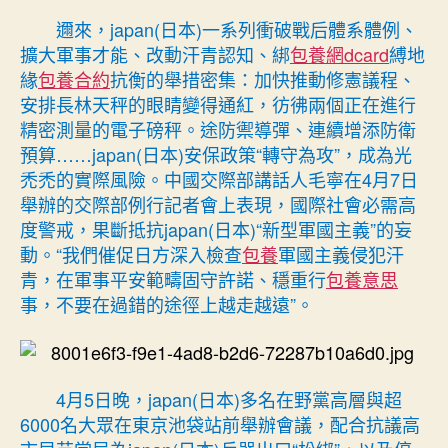
舉
邇來，japan(日本)一系列衝破戰后體系體例、
世
擴大軍事才能、改動汗青認知、綁
包養網dcard
縛地
熱
緣
包養合約
抗衡的舉措密集：加快推動修憲議程、
門
安排長林天秤的眼睛變得通紅，彷彿兩個正在進行
｜
精密測量的電子磅秤。途防禦導彈、連續增添防衛
警
預算……japan(日本)安保政策“轉守為攻”，成為光
戒！
japan(日
禿禿的實際風險。中國交際部講話人毛寧在4月7日
本)
舉辦的交際部例行記者會上表現，國際社會必需高
“新
度警戒，果斷抵抗japan(日本)“新型軍國主義”的妄
型
動。“我們催促日方深入檢查
包養
軍國主義侵犯汗
軍
青，在軍事平安範疇固守許諾、穩重行
包養意思
國
事，不要在過錯的途徑上越走越遠”。
主
義”
已
成
實
4月5日晚，japan(日本)多名在野黨高層與超
際
6000名大眾在東京池袋站前舉辦會議，配合抗議高
要