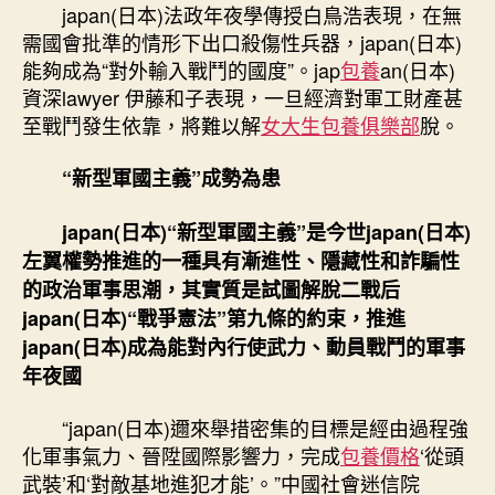
japan(日本)法政年夜學傳授白鳥浩表現，在無
需國會批準的情形下出口殺傷性兵器，japan(日本)
能夠成為“對外輸入戰鬥的國度”。jap
包養
an(日本)
資深lawyer 伊藤和子表現，一旦經濟對軍工財產甚
至戰鬥發生依靠，將難以解
女大生包養俱樂部
脫。
“新型軍國主義”成勢為患
japan(日本)“新型軍國主義”是今世japan(日本)
左翼權勢推進的一種具有漸進性、隱藏性和詐騙性
的政治軍事思潮，其實質是試圖解脫二戰后
japan(日本)“戰爭憲法”第九條的約束，推進
japan(日本)成為能對內行使武力、動員戰鬥的軍事
年夜國
“japan(日本)邇來舉措密集的目標是經由過程強
化軍事氣力、晉陞國際影響力，完成
包養價格
‘從頭
武裝’和‘對敵基地進犯才能’。”中國社會迷信院