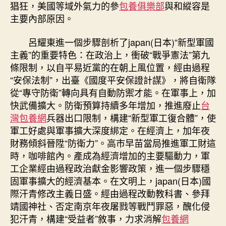
猖狂，美國等域外氣力的參
包養俱樂部
與和縱容是
主要內部原因。
呂耀東進一個步驟剖析了japan(日本)“新型軍國
主義”的重要特色：在政治上，衝破“戰爭憲法”第九
條限制，以自平易近黨的在朝上風位置，經由過程
“安保法制”，出臺《國度平安保證計謀》，將自衛隊
從“專守防衛”轉向具有自動防禦才能。在軍事上，加
快武備擴大。防衛預算持續多年增加，推進廢止
台
灣包養網
兵器出口限制，構建“新型軍工復合體”，使
軍工好處與軍事擴大深度綁定。在經濟上，加年夜
財務傾斜晉陞“防衛力”。高市早苗當局推進軍工財這
時，咖啡館內。產成為經濟增加的主要驅動力，軍
工企業經由過程政治獻金影響政策，進一個步驟穩
固軍事擴大的經濟基本。在文明上，japan(日本)國
際汗青修改主義日盛。經由過程改動教科書、參拜
靖國神社、否定南京年夜屠戮等戰鬥罪惡，醜化侵
犯汗青，構建“受益者”敘事，力求消解
包養網