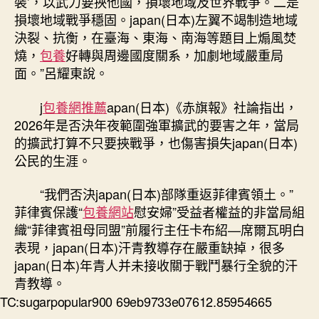
裝’，以武力要挾他國，損壞地域及世界戰爭。二是
損壞地域戰爭穩固。japan(日本)左翼不竭制造地域
決裂、抗衡，在臺海、東海、南海等題目上煽風焚
燒，
包養
好轉與周邊國度關系，加劇地域嚴重局
面。”呂耀東說。
j
包養網推薦
apan(日本)《赤旗報》社論指出，
2026年是否決年夜範圍強軍擴武的要害之年，當局
的擴武打算不只要挾戰爭，也傷害損失japan(日本)
公民的生涯。
“我們否決japan(日本)部隊重返菲律賓領土。”
菲律賓保護“
包養網站
慰安婦”受益者權益的非當局組
織“菲律賓祖母同盟”前履行主任卡布紹—席爾瓦明白
表現，japan(日本)汗青教導存在嚴重缺掉，很多
japan(日本)年青人并未接收關于戰鬥暴行全貌的汗
青教導。
TC:sugarpopular900 69eb9733e07612.85954665