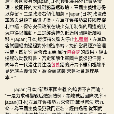
后，美國沒有對japan(日本)侵犯罪惡停止徹底清
理，被開釋的大批戰犯重返政壇，軍國主義遺毒得
以存留。二是政治右傾化加劇。japan(日本)政壇改
革派與溫順守舊派式微，左翼守舊權勢掌控國度權
利中樞，保守安保政策在缺少有用制衡的周遭的狀
況中得以推動。三是經濟持久低迷與國際牴觸轉
移。japan(日本)經濟持久墮入停止
包養網
，左翼政
客試圖經由過程對外制造事端，掩飾當局經濟管理
掉能。四是‘汗青修改主義’風行
包養網
的成果。經由
過程改動教科書、否定和醜化軍國主義侵犯汗青、
向年青一代灌注貫注過
包養
錯的汗青不雅和極端平
易近族主義情感，為‘從頭武裝’營建社會意理基
本。”
japan(日本)“新型軍國主義”的迫害不言而喻。
“一是力求轉變戰后體系體例，損壞戰后國際次序。
japan(日本)左翼守舊權勢力求修正‘戰爭憲法’第九
條，為軍國主義侵犯戰鬥正名，經由過程‘從頭武