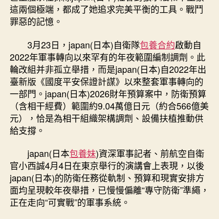
這兩個極端，都成了她追求完美平衡的工具。戰鬥
罪惡的記憶。
3月23日，japan(日本)自衛隊
包養合約
啟動自
2022年軍事轉向以來罕有的年夜範圍編制調劑。此
輪改組并非孤立舉措，而是japan(日本)自2022年出
臺新版《國度平安保證計謀》以來整套軍事轉向的
一部門。japan(日本)2026財年預算案中，防衛預算
（含相干經費）範圍約9.04萬億日元（約合566億美
元），恰是為相干組織架構調劑、設備扶植推動供
給支撐。
japan(日本
包養妹
)資深軍事記者、前航空自衛
官小西誠4月4日在東京舉行的演講會上表現，以後
japan(日本)的防衛任務從軌制、預算和現實安排方
面均呈現較年夜舉措，已慢慢偏離“專守防衛”準繩，
正在走向“可實戰”的軍事系統。