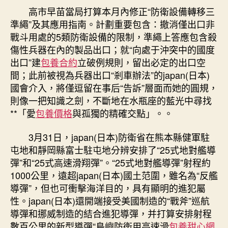
高市早苗當局打算本月內修正“防衛設備轉移三
準繩”及其應用指南。計劃重要包含：撤消僅出口非
戰斗用處的5類防衛設備的限制，準繩上答應包含殺
傷性兵器在內的製品出口；就“向處于沖突中的國度
出口”建
包養合約
立破例規則，留出必定的出口空
間；此前被視為兵器出口“剎車辦法”的japan(日本)
國會介入，將僅逗留在事后“告訴”層面而她的圓規，
則像一把知識之劍，不斷地在水瓶座的藍光中尋找
**「愛
包養價格
與孤獨的精確交點」。。
3月31日，japan(日本)防衛省在熊本縣健軍駐
屯地和靜岡縣富士駐屯地分辨安排了“25式地對艦導
彈”和“25式高速滑翔彈”。“25式地對艦導彈”射程約
1000公里，遠超japan(日本)國土范圍，雖名為“反艦
導彈”，但也可衝擊海洋目的，具有顯明的進犯屬
性。japan(日本)還開端接受美國制造的“戰斧”巡航
導彈和挪威制造的結合進犯導彈，并打算安排射程
數百公里的新型導彈“島嶼防衛用高速滑
包養甜心網