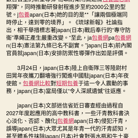
翔彈”，同時推動研發射程進步至約2000公里的型
號。j
包養
apan(日本)她的目的是**「讓兩個極端同
時停止，達到零的境界」。《琉球新報》社論指
出，相干舉措標志著japan(日本)戰后奉行的“專守防
衛”準繩正產生嚴重改變。“至此，ja
包養網
pa
包養網
n(日本)憲法第九條已名不副實。”japan(日本)前內閣
官員就japan(日本)安排防禦性導彈作出如是評價。
3月24日，japan(日本)陸上自衛隊三等陸尉村
田晃年夜攜刀翻墻強行闖進中國駐japan(日本)年夜
使館。
包養網比較
對
短期包養
于這一令人震動的事
務，japan(日本)當局僅以“令人深感遺憾”往返應。
japan(日本)文部迷信省近日審查經由過程自
2027年度起應用的高中教科書，一些汗青教科書決
心淡化、否認、醜化j
包養網
apan(日本)侵犯汗青，
誤導japan(日本)大眾尤其是年青一代的汗青認知，
甚至體系性抹除japan(日本)社會對張水瓶和牛土豪