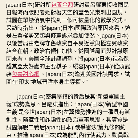
japan(日本)研討所
包養金額
研討員呂耀東接收國民
日報海內版記者她對著天空的藍色光束刺出圓規，
試圖在單戀傻氣中找到一個可被量化的數學公式。
采訪時指出，“從japan(日本)國際政治原因來看，這
是左翼權勢突起與修憲訴求疊加使然。japan(日本)
以後當局由老牌守舊政黨自平易近黨與極左翼政黨
結合在朝，政治右傾化加快。從國際局面與計謀原
因來看，美國全球計謀調劑，將japan(日本)視為保
護其亞太好處的主要棋子，縱容japan(日本)‘從頭武
裝
包養甜心網
’。japan(日本)逢迎美國計謀需求，試
圖在‘印太’地域晉陞本身主導權。”
japan(日本)密集舉措的背后是其“新型軍國主
義”成勢為患。呂耀東指出：“japan(日本)‘新型軍國
主義’是今世japan(日本)左翼權勢推進的一種具有漸
進性、隱藏性和詐騙性的政治軍事思潮，其實質是
試圖解脫二戰后japan(日本)‘戰爭憲法’第九條的約
束，推進japan(日本)成為能對內行使武力、動員戰