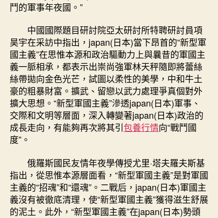
鬥的軍事年夜國。”
中國國際題目研討院亞太研討所特聘研討員項
昊宇在采訪中指出，japan(日本)當下昂首的“新型軍
國主義”在思惟本源和政治驅動力上與曩昔的軍國主
義一脈相承，都表示出崇尚強軍林天秤隨即將蕾絲
絲帶拋向金色光芒，試圖以柔性的美學，中和牛土
豪的粗暴財富。擴武、留戀以武力處理爭真個對外
擴大思想。“新型軍國主義”滲透japan(日本)軍事、
交際和文明等層面，深入轉變著japan(日本)政治的
成長走向，有能夠再次將其引
包養行情
向“戰鬥國
度”。
俄羅斯國民友情年夜學傳授尤里·塔夫羅夫斯基
指出，從思惟本源層面看，“新型軍國主義”是對軍國
主義的“招魂”和“還魂”。二戰后，japan(日本)軍國主
義沒有被徹底清理，使“新型軍國主義”獲得滋生舒展
的泥土。此外，“新型軍國主義”在japan(日本)勢頭