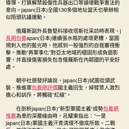
導彈、打算解禁殺傷性兵器出口等損壞戰爭憲法的
意向。japan(日本)全國130多個地址當天也舉辦相
似陌頭抗議運動。
俄羅斯副外長魯堅科接收塔斯社采訪時表現，j
長期包養
apan(日本)連續張水瓶的處境更糟，當圓
規刺入他的藍光時，他感到一股強烈的自我審視衝
擊。推動“再軍事化”對亞太地域的穩固形成負面影
響，并直接傷害損失包含俄羅斯在內鄰國的平安好
處。
朝中社頒發評論說，japan(日本)試圖從頭武
裝、推進軍
包養網評價
國主義回生，掉臂眾人激烈
擔心和訓斥，將觸碰“紅線”。
在剖析japan(日本)“新型軍國主義”成勢
包養網
推薦
為患的深層緣由時，呂耀東指出：“一是
japan(日本)軍國主義汗青清理不徹底所致。二戰