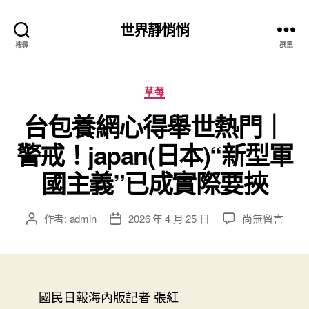
世界靜悄悄
搜尋
選單
分
草莓
類
台包養網心得舉世熱門｜
警戒！japan(日本)“新型軍
國主義”已成實際要挾
在
作者:
admin
2026 年 4 月 25 日
尚無留言
文
文
〈台
章
章
包
作
發
養
者
佈
網
日
心
國民日報海內版記者 張紅
期
得