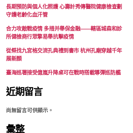
長期預防與個人化照護 心壽計秀傳醫院健康檢查劃
守護老齡化血汗管
合力攻敵戰疫情 多措并舉保金融——轄區城森和診
所健檢商行眾擎易舉抗擊疫情
從祭找九宮格交流孔典禮到書市 杭州孔廟穿越千年
展新顏
臺海巡署接受億嵐升降桌可在戰時搭載導彈巡防艦
近期留言
尚無留言可供顯示。
彙整