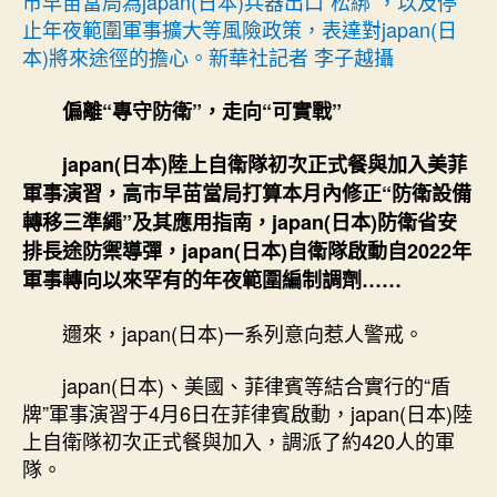
市早苗當局為japan(日本)兵器出口“松綁”，以及停
挾〉
止年夜範圍軍事擴大等風險政策，表達對japan(日
中
本)將來途徑的擔心。新華社記者 李子越攝
偏離“專守防衛”，走向“可實戰”
japan(日本)陸上自衛隊初次正式餐與加入美菲
軍事演習，高市早苗當局打算本月內修正“防衛設備
轉移三準繩”及其應用指南，japan(日本)防衛省安
排長途防禦導彈，japan(日本)自衛隊啟動自2022年
軍事轉向以來罕有的年夜範圍編制調劑……
邇來，japan(日本)一系列意向惹人警戒。
japan(日本)、美國、菲律賓等結合實行的“盾
牌”軍事演習于4月6日在菲律賓啟動，japan(日本)陸
上自衛隊初次正式餐與加入，調派了約420人的軍
隊。